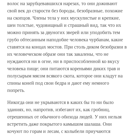
волос на зарубцевавшихся нарезах, то они доживают
свой век до старости без бороды, безобразные, похожие
на скопцов. Члены тела у них мускулистые и крепкие,
шеи толстые, чудовищный и страшный вид, так что их
можно принять за двуногих зверей или уподобить тем
грубо обтесанным наподобие человека чурбанам, какие
ставятся на концах мостов. При столь диком безобразии в
их человеческом образе они так закалены, что не
нуждаются ни в огне, ни в приспособленной ко вкусу
человека пище; они питаются кореньями диких трав и
полусырым мясом всякого скота, которое они кладут на
спины коней под свои бедра и дают ему немного
попреть.
Никогда они не укрываются в каких бы то ни было
зданиях, но, напротив, избегают их, как гробниц,
отрешенных от обычного обихода людей. У них нельзя
встретить даже покрытого камышом шалаша. Они
кочуют по горам и лесам, с колыбели приучаются