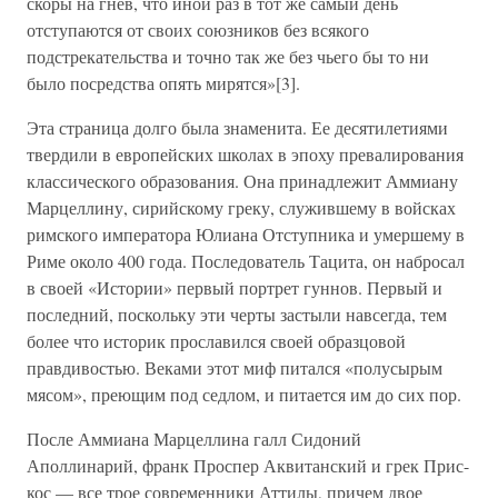
скоры на гнев, что иной раз в тот же самый день
отступаются от своих союзников без всякого
подстрекательства и точно так же без чьего бы то ни
было посредства опять мирятся»[3].
Эта страница долго была знаменита. Ее десятилетиями
твердили в европейских школах в эпоху превалирования
классического образования. Она принадлежит Аммиану
Марцеллину, сирийскому греку, служившему в войсках
римского императора Юлиана Отступника и умершему в
Риме около 400 года. Последователь Тацита, он набросал
в своей «Истории» первый портрет гуннов. Первый и
последний, поскольку эти черты застыли навсегда, тем
более что историк прославился своей образцовой
правдивостью. Веками этот миф питался «полусырым
мясом», преющим под седлом, и питается им до сих пор.
После Аммиана Марцеллина галл Сидоний
Аполлинарий, франк Проспер Аквитанский и грек Прис-
кос — все трое современники Аттилы, причем двое