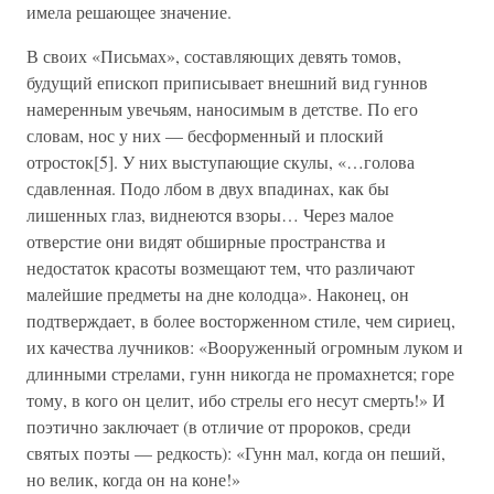
имела решающее значение.
В своих «Письмах», составляющих девять томов,
будущий епископ приписывает внешний вид гуннов
намеренным увечьям, наносимым в детстве. По его
словам, нос у них — бесформенный и плоский
отросток[5]. У них выступающие скулы, «…голова
сдавленная. Подо лбом в двух впадинах, как бы
лишенных глаз, виднеются взоры… Через малое
отверстие они видят обширные пространства и
недостаток красоты возмещают тем, что различают
малейшие предметы на дне колодца». Наконец, он
подтверждает, в более восторженном стиле, чем сириец,
их качества лучников: «Вооруженный огромным луком и
длинными стрелами, гунн никогда не промахнется; горе
тому, в кого он целит, ибо стрелы его несут смерть!» И
поэтично заключает (в отличие от пророков, среди
святых поэты — редкость): «Гунн мал, когда он пеший,
но велик, когда он на коне!»