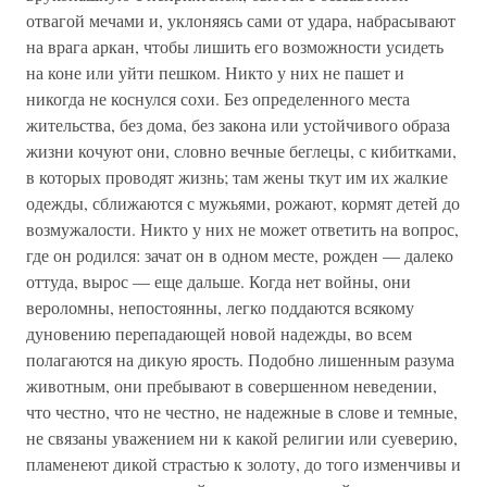
отвагой мечами и, уклоняясь сами от удара, набрасывают
на врага аркан, чтобы лишить его возможности усидеть
на коне или уйти пешком. Никто у них не пашет и
никогда не коснулся сохи. Без определенного места
жительства, без дома, без закона или устойчивого образа
жизни кочуют они, словно вечные беглецы, с кибитками,
в которых проводят жизнь; там жены ткут им их жалкие
одежды, сближаются с мужьями, рожают, кормят детей до
возмужалости. Никто у них не может ответить на вопрос,
где он родился: зачат он в одном месте, рожден — далеко
оттуда, вырос — еще дальше. Когда нет войны, они
вероломны, непостоянны, легко поддаются всякому
дуновению перепадающей новой надежды, во всем
полагаются на дикую ярость. Подобно лишенным разума
животным, они пребывают в совершенном неведении,
что честно, что не честно, не надежные в слове и темные,
не связаны уважением ни к какой религии или суеверию,
пламенеют дикой страстью к золоту, до того изменчивы и