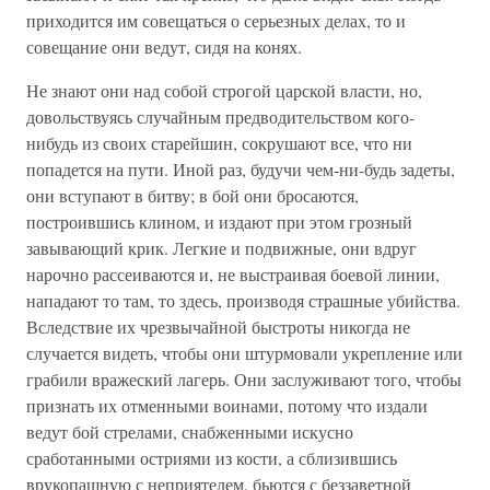
приходится им совещаться о серьезных делах, то и
совещание они ведут, сидя на конях.
Не знают они над собой строгой царской власти, но,
довольствуясь случайным предводительством кого-
нибудь из своих старейшин, сокрушают все, что ни
попадется на пути. Иной раз, будучи чем-ни-будь задеты,
они вступают в битву; в бой они бросаются,
построившись клином, и издают при этом грозный
завывающий крик. Легкие и подвижные, они вдруг
нарочно рассеиваются и, не выстраивая боевой линии,
нападают то там, то здесь, производя страшные убийства.
Вследствие их чрезвычайной быстроты никогда не
случается видеть, чтобы они штурмовали укрепление или
грабили вражеский лагерь. Они заслуживают того, чтобы
признать их отменными воинами, потому что издали
ведут бой стрелами, снабженными искусно
сработанными остриями из кости, а сблизившись
врукопашную с неприятелем, бьются с беззаветной