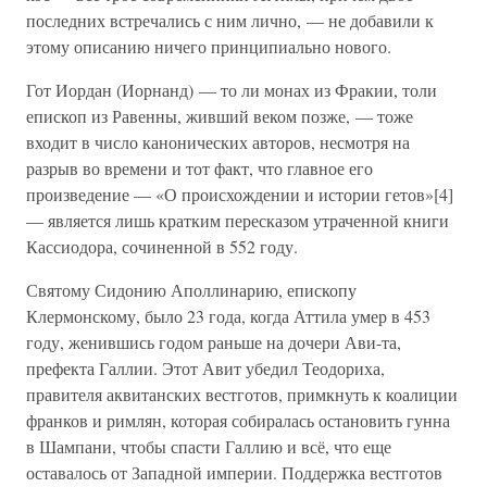
последних встречались с ним лично, — не добавили к
этому описанию ничего принципиально нового.
Гот Иордан (Иорнанд) — то ли монах из Фракии, толи
епископ из Равенны, живший веком позже, — тоже
входит в число канонических авторов, несмотря на
разрыв во времени и тот факт, что главное его
произведение — «О происхождении и истории гетов»[4]
— является лишь кратким пересказом утраченной книги
Кассиодора, сочиненной в 552 году.
Святому Сидонию Аполлинарию, епископу
Клермонскому, было 23 года, когда Аттила умер в 453
году, женившись годом раньше на дочери Ави-та,
префекта Галлии. Этот Авит убедил Теодориха,
правителя аквитанских вестготов, примкнуть к коалиции
франков и римлян, которая собиралась остановить гунна
в Шампани, чтобы спасти Галлию и всё, что еще
оставалось от Западной империи. Поддержка вестготов