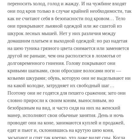
переносить холод, голод и жажду. И на чужбине входят
они под кров только в случае крайней необходимости, так
как не считают себя в безопасности под кровом… Тело
они прикрывают льняной одеждой или же сшитой из
шкурок лесных мышей. Нет у них различия между
домашним платьем и выходной одеждой: но раз надетая
на шею туника грязного цвета снимается или заменяется
другой не раньше, чем она расползется в лохмотья от
долговременного гниения. Голову покрывают они
кривыми шапками, свои обросшие волосами ноги —
козьими шкурами; обувь, которую они не выделывают ни
на какой колодке, затрудняет их свободный шаг…
Поэтому они не годятся для пешего сражения; зато они
словно приросли к своим коням, выносливым, но
безобразным на вид, и часто сидя на них на женский
манер, исполняют свои обычные занятия. День и ночь
проводят они на коне, занимаются куплей и продажей,
едят и пьют и, склонившись на крутую шею коня,
засыпают и спят так крепко, что даже видят сны. Когда