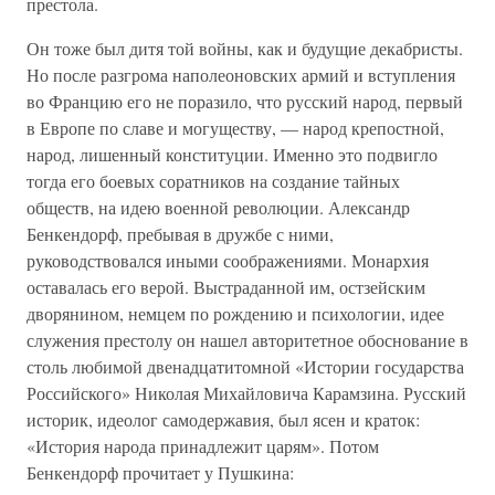
престола.
Он тоже был дитя той войны, как и будущие декабристы.
Но после разгрома наполеоновских армий и вступления
во Францию его не поразило, что русский народ, первый
в Европе по славе и могуществу, — народ крепостной,
народ, лишенный конституции. Именно это подвигло
тогда его боевых соратников на создание тайных
обществ, на идею военной революции. Александр
Бенкендорф, пребывая в дружбе с ними,
руководствовался иными соображениями. Монархия
оставалась его верой. Выстраданной им, остзейским
дворянином, немцем по рождению и психологии, идее
служения престолу он нашел авторитетное обоснование в
столь любимой двенадцатитомной «Истории государства
Российского» Николая Михайловича Карамзина. Русский
историк, идеолог самодержавия, был ясен и краток:
«История народа принадлежит царям». Потом
Бенкендорф прочитает у Пушкина: