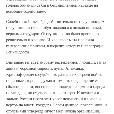
головы обманулись бы в бессмысленной надежде на
всеобщее содействие».
Содействия 14 декабря действительно не получилось. А
получился расстрел взбунтовавшихся полков полками,
верными государю. Отступничество было пресечено
решительно и кроваво. И кровавость эта пронзала
генеральские приказы, в шеренге которых и параграфы
Бенкендорфа.
Впитывая теперь панораму растерзанной площади, запах
дыма и морозной сырости, думал Александр
Христофорович о судьбе, что развела их, героев войны,
по разные стороны, думал о том, что предвидение его
сбылось — они, восставшие, поддержки армии и народа
не увидели, но смуту внесли окаянную. И неужели и
дальше России нести этот крест покушений и низов и
верхов на власть государя, Богом данную, поколениями и
столетиями утвержденную? Нет, нужна организация,