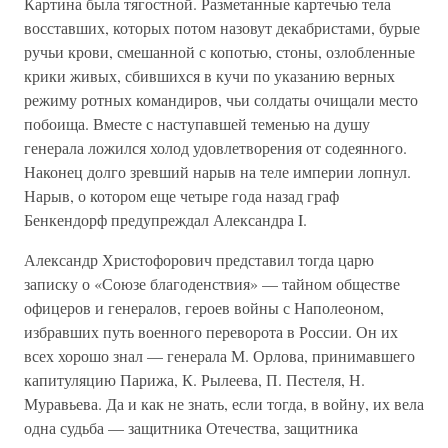
Картина была тягостной. Разметанные картечью тела
восставших, которых потом назовут декабристами, бурые
ручьи крови, смешанной с копотью, стоны, озлобленные
крики живых, сбившихся в кучи по указанию верных
режиму ротных командиров, чьи солдаты очищали место
побоища. Вместе с наступавшей теменью на душу
генерала ложился холод удовлетворения от содеянного.
Наконец долго зревший нарыв на теле империи лопнул.
Нарыв, о котором еще четыре года назад граф
Бенкендорф предупреждал Александра I.
Александр Христофорович представил тогда царю
записку о «Союзе благоденствия» — тайном обществе
офицеров и генералов, героев войны с Наполеоном,
избравших путь военного переворота в России. Он их
всех хорошо знал — генерала М. Орлова, принимавшего
капитуляцию Парижа, К. Рылеева, П. Пестеля, Н.
Муравьева. Да и как не знать, если тогда, в войну, их вела
одна судьба — защитника Отечества, защитника