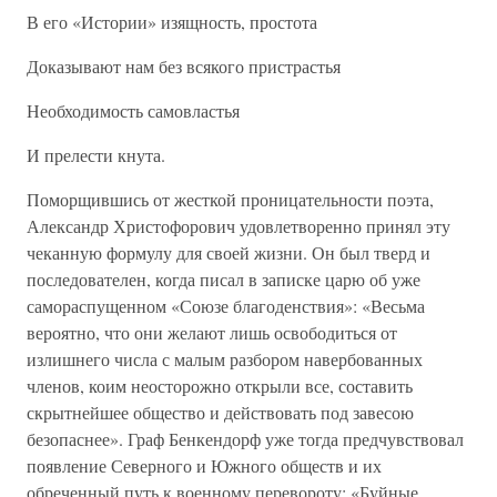
В его «Истории» изящность, простота
Доказывают нам без всякого пристрастья
Необходимость самовластья
И прелести кнута.
Поморщившись от жесткой проницательности поэта,
Александр Христофорович удовлетворенно принял эту
чеканную формулу для своей жизни. Он был тверд и
последователен, когда писал в записке царю об уже
самораспущенном «Союзе благоденствия»: «Весьма
вероятно, что они желают лишь освободиться от
излишнего числа с малым разбором навербованных
членов, коим неосторожно открыли все, составить
скрытнейшее общество и действовать под завесою
безопаснее». Граф Бенкендорф уже тогда предчувствовал
появление Северного и Южного обществ и их
обреченный путь к военному перевороту: «Буйные