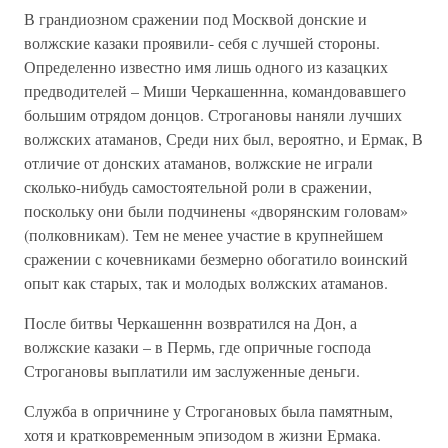
В грандиозном сражении под Москвой донские и
волжские казаки проявили- себя с лучшей стороны.
Определенно известно имя лишь одного из казацких
предводителей – Миши Черкашеннна, командовавшего
большим отрядом донцов. Строгановы наняли лучших
волжских атаманов, Среди них был, вероятно, и Ермак, В
отличие от донских атаманов, волжские не играли
сколько-нибудь самостоятельной роли в сражении,
поскольку они были подчинены «дворянским головам»
(полковникам). Тем не менее участие в крупнейшем
сражении с кочевниками безмерно обогатило воинский
опыт как старых, так и молодых волжских атаманов.
После битвы Черкашеннн возвратился на Дон, а
волжские казаки – в Пермь, где опричные господа
Строгановы выплатили им заслуженные деньги.
Служба в опричнине у Строгановых была памятным,
хотя и кратковременным эпизодом в жизни Ермака.