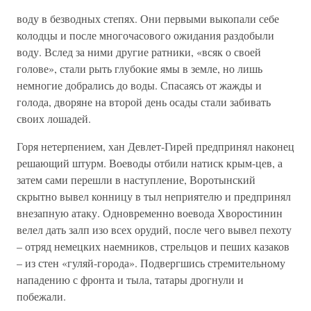
воду в безводных степях. Они первыми выкопали себе
колодцы и после многочасового ожидания раздобыли
воду. Вслед за ними другие ратники, «всяк о своей
голове», стали рыть глубокие ямы в земле, но лишь
немногие добрались до воды. Спасаясь от жажды и
голода, дворяне на второй день осады стали забивать
своих лошадей.
Горя нетерпением, хан Девлет-Гирей предпринял наконец
решающий штурм. Воеводы отбили натиск крым-цев, а
затем сами перешли в наступление, Воротынский
скрытно вывел конницу в тыл неприятелю и предпринял
внезапную атаку. Одновременно воевода Хворостинин
велел дать залп изо всех орудий, после чего вывел пехоту
– отряд немецких наемников, стрельцов и пеших казаков
– из стен «гуляй-города». Подвергшись стремительному
нападению с фронта и тыла, татары дрогнули и
побежали.