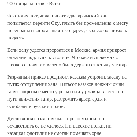
900 пищальннков с Вятки.
Флотилия получила приказ: едва крымский хан
попытается перейти Оку, плыть без промедления к месту
переправы и «промышлять со царем, сколько бог помочь
подаст».
Если хану удастся прорваться к Москве, армия прикроет
ближние подступы к столице. Что касается наемных
казаков с поля, им велено было держаться в тылу у татар.
Разрядный приказ предписал казакам устроить засаду на
путях отступления хана. Пятьсот казаков должны были
занять «крепкое место у речки или у ржавца в лесу» на
пути движения татар, разгромить арьергарды и
освободить русский полон.
Диспозиция сражения была превосходной, но
осуществить ее не удалось. Ни царские полки, ни
казацкая флотилия не смогли помешать орде