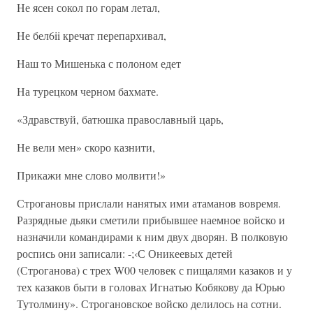
Не ясен сокол по горам летал,
Не бел6ii кречат перепархивал,
Наш то Мишенька с полоном едет
На турецком черном бахмате.
«Здравствуй, батюшка православный царь,
Не вели мен» скоро казнити,
Прикажи мне слово молвити!»
Строгановы прислали нанятых ими атаманов вовремя.
Разрядные дьяки сметили прибывшее наемное войско и
назначили командирами к ним двух дворян. В полковую
роспись они записали: -;‹С Оникеевых детей
(Строганова) с трех W00 человек с пищалями казаков и у
тех казаков быти в головах Игнатью Кобякову да Юрью
Тутолмину». Строгановское войско делилось на сотни.