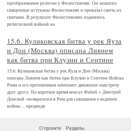
преобразование религии у Филистимлян. Он захватил
священные истуканы Филистимлян и приказал сжечь их
святыни. В результате Филистимляне поднялись
религиозной войной на
15.6. Куликовская битва у рек Яуза
и Дон (Москва) описана Ливием
как битва при Клузии и Сентине
15.6. Куликовская битва у рек Яуза и Дон (Москва)
описана Ливием как битва при Клузии и Сентине Войска
Рима и его противников начинают движение навстречу
друг другу. На короткое время консул Фабий = Дмитрий
Донской «возвратился в Рим для совещания о ведении
войны… предвидя
О проекте
Разделы