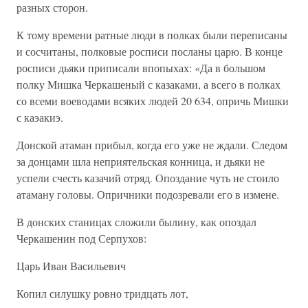
разных сторон.
К тому времени ратные люди в полках были переписаны
и сосчитаны, полковые росписи посланы царю. В конце
росписи дьяки приписали впопыхах: «Да в большом
полку Мишка Черкашеный с казаками, а всего в полках
со всеми воеводами всяких людей 20 634, опричь Мишки
с каэакиэ.
Донской атаман прибыл, когда его уже не ждали. Следом
за донцами шла неприятельская конница, и дьяки не
успели счесть казачий отряд. Опоздание чуть не стоило
атаману головы. Опричники подозревали его в измене.
В донских станицах сложили былину, как опоздал
Черкашенин под Серпухов:
Царь Иван Васильевич
Копил силушку ровно тридцать лот,