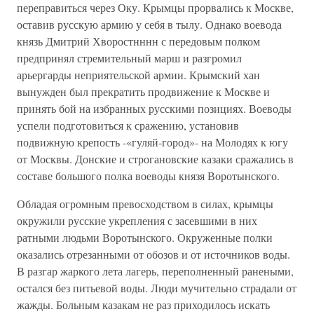
переправиться через Оку. Крымцы прорвались к Москве,
оставив русскую армию у себя в тылу. Однако воевода
князь Дмитрий Хворостнннн с передовым полком
предпринял стремительный марш и разгромил
арьергарды неприятельской армии. Крымский хан
вынужден был прекратить продвижение к Москве и
принять бой на избранных русскими позициях. Воеводы
успели подготовиться к сражению, установив
подвижную крепость -«гуляй-город»- на Молодях к югу
от Москвы. Донские и строгановские казаки сражались в
составе большого полка воеводы князя Воротынского.
Обладая огромным превосходством в силах, крымцы
окружили русские укрепления с засевшими в них
ратными людьми Воротынского. Окруженные полки
оказались отрезанными от обозов и от источников воды.
В разгар жаркого лета лагерь, переполненный ранеными,
остался без питьевой воды. Люди мучительно страдали от
жажды. Больным казакам не раз приходилось искать