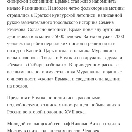
сибирской экспедиции Ермака стал живо напоминать
начало Разинщины. Наиболее четко фольклорные мотивы
отразились в Краткой кунгурской летописи, написанной
рукою замечательного тобольского историка Семена
Ремезова. Согласно летописи, Ермак поначалу будто бы
действовал в «скопе» с 5000 человек. Затем он уже с 7000
человек пограбил персидских послов и решил идти в
поход на Каспий. Царь послал стольника Мурашкина
вешать «воров». Тогда-то Ермак и его дружина задумали
«бежать в Сибирь разбивать». В приведенном рассказе
все вымышлено: и имя стольника Мурашкина, и данные
о численности «скопа» Ермака, и сведения о нападении
на послов,
Предания о Ермаке пополнились красочными
подробностями в записках иностранцев, побывавших в
России во второй половине XVII века.
Молодой голландский географ Николас Витсен ездил в
Москву в свите голландских послов. Человек