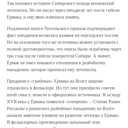
Так наложил историю Сибирского похода московский
летописец. Но он писал через пятьдесят лет после гибели
Ермака, и ему явно изменила память.
Подлинные книги Посольского приказа подтверждают
факт нападения волжских казаков на персидских послов.
Но на основании того же источника можно установить с
полной достоверностью, что персы были ограблены через
три года после гибели покорителя Сибири. А значит,
Ёрмак не имел никакого отношения к разбойному
нападению, которое приписал ему летописец.
Предания о «грабежах» Ермака на Волге широко
отразились в фольклоре. Но тут они приобрели совсем
иной смысл, нежели в официозных источниках. К исходу
XVII века у Ермака появился «соперник» – Степан Разин.
Рассказы о разинских разбойных нападениях на Волге
оказали заметное влияние на развитие легенды о Ермаке.
В фольклорных произведениях начальный этап