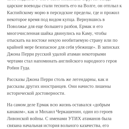
царские воеводы стали теснить его на Волге, он отплыл к
Каспийскому морю в персидские пределы, где и прожил
некоторое время под видом купца. Вернувшись в
Поволжье для еще большего разбоя, Ермак и его
многочисленная шайка двинулись на Каму, чтобы
отыскать на востоке некую необитаемую страну или по
крайней мере безопасное для себя убежище». В записках
Джона Перри русский удалой атаман некоторыми
чертами стал напоминать английского народного героя
Робин Гуда.
Рассказы Джона Перри столь же легендарны, как и
рассказы других иностранцев. Они начисто лишены
исторической достоверности.
На самом деле Ермак всю жизнь оставался «добрым
канаком», как и Михаил Черкашенин, один из героев
Ливонской войны. С именами УТИХ атаманов была
связана начальная история вольного казачества, его