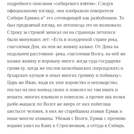
подробного описания «сибирского взятия». Следуя
официальному взгляду, они изобразили покорителя
Сибири Ермака и" его сотоварищей как разбойников. То
был предвзятый взгляд, но летописца это не волновало.
Строку за строкой записал он на страницы летописи
были минувших лет: «Есть в полуденной стране река,
глаголемая Дон, на нем же живяху казаки. От Дона на
недальнем расстоянии -река, глаголемая Волга, на ней же
казаки живяху и вороваху много: когда суда государева
громя-ху, когда же послов кизилбашских (персидских) и
бухарских купцов и иных многих громяху и побиваху».
Царь же Иван, видя их злое воровство и непокорство,
послал на них воевод своих и повелел их там имать и
вешати; многих изымали и повесили, а прочие акк волки
разбе-жашася; по Волге же вверх от них побегоша
шестьсот человек, в них же старейшина атаман Ермак и
иные многие атаманы. Убежав с Волги, Ермак с прочими
ворами ушел на Каму к Строгановым, а оттуда в Сибирь.