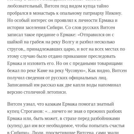
любознательный, Витсен под видом купца тайно
пробрался в монастырь к опальному патриарху Никону.
Но особый интерес он проявлял к личности Ермака и
истории заселения Сибири. Со слов русских Витсен
записал такое предание о Ермаке: «Отправился он с
шайкой на грабеж на реку Волгу и разбил несколько
стругов,, принадлежавших царю, и вот на всех местах по
этому случаю было отдано приказание преследовать
Ермака и изловить его. Но он с предаными товарищами
бежал по реке Каме на реку Чусовую», Как видно, Витсен
получил сведения от русских официальных лиц.
Записанный им рассказ как две капли воды напоминал
версию столичной летописи.
Витсен узнал, что казакам Ермака помогал знатный
купец Строганов: «…ничего не зная о прежних разбоях
Ермака или, быть может, в страхе перед разбойниками
(купец) дал им все необходимое, чтобы попытать счастья
в Сибири». Люди, просветившие Витсена, сами знали