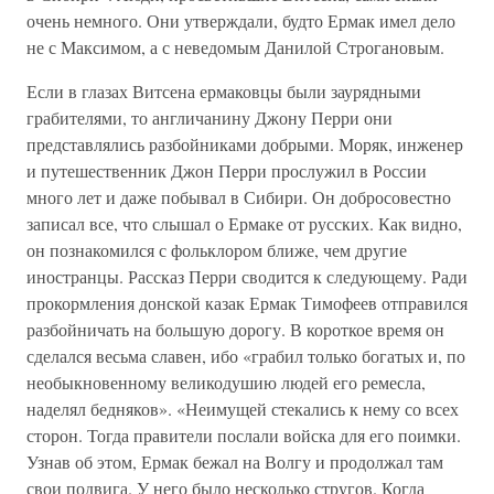
очень немного. Они утверждали, будто Ермак имел дело
не с Максимом, а с неведомым Данилой Строгановым.
Если в глазах Витсена ермаковцы были заурядными
грабителями, то англичанину Джону Перри они
представлялись разбойниками добрыми. Моряк, инженер
и путешественник Джон Перри прослужил в России
много лет и даже побывал в Сибири. Он добросовестно
записал все, что слышал о Ермаке от русских. Как видно,
он познакомился с фольклором ближе, чем другие
иностранцы. Рассказ Перри сводится к следующему. Ради
прокормления донской казак Ермак Тимофеев отправился
разбойничать на большую дорогу. В короткое время он
сделался весьма славен, ибо «грабил только богатых и, по
необыкновенному великодушию людей его ремесла,
наделял бедняков». «Неимущей стекались к нему со всех
сторон. Тогда правители послали войска для его поимки.
Узнав об этом, Ермак бежал на Волгу и продолжал там
свои подвига. У него было несколько стругов. Когда