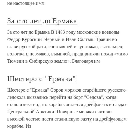
не настоящее имя
За сто лет до Ермака
За сто лет до Ермака В 1483 году московские воеводы
Федор Курбский–Черный и Иван Салтык–Травин во
главе русской рати, состоявшей из устюжан, сысольцев,
вологжан, пермяков, вымичей, предприняли поход «мимо
Тюмени в Сибирскую землю». Благодаря им
Шестеро с "Ермака"
Шестеро с "Ермака" Сорок моряков старейшего русского
ледокола вызвались перейти на борт "Седова", когда
стало известно, что корабль остается дрейфовать во льдах
Центральной Арктики. Полярные моряки считали
высокой честью нести сталинскую вахту на дрейфующем
корабле. Из