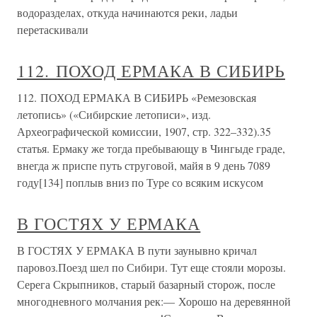
водоразделах, откуда начинаются реки, ладьи
перетаскивали
112. ПОХОД ЕРМАКА В СИБИРЬ
112. ПОХОД ЕРМАКА В СИБИРЬ «Ремезовская
летопись» («Сибирские летописи», изд.
Археографической комиссии, 1907, стр. 322–332).35
статья. Ермаку же тогда пребывающу в Чингыде граде,
внегда ж приспе путь струговой, майя в 9 день 7089
году[134] поплыв вниз по Туре со всяким искусом
В ГОСТЯХ У ЕРМАКА
В ГОСТЯХ У ЕРМАКА В пути заунывно кричал
паровоз.Поезд шел по Сибири. Тут еще стояли морозы.
Серега Скрыпников, старый базарный сторож, после
многодневного молчания рек:— Хорошо на деревянной