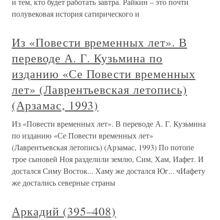
и тем, кто будет работать завтра. Райкин – это почти
полувековая история сатирического и
Из «Повести временных лет». В
переводе А. Г. Кузьмина по
изданию «Се Повести временных
лет» (Лаврентьевская летопись)
(Арзамас, 1993)
Из «Повести временных лет». В переводе А. Г. Кузьмина
по изданию «Се Повести временных лет»
(Лаврентьевская летопись) (Арзамас, 1993) По потопе
трое сыновей Ноя разделили землю, Сим, Хам, Иафет. И
достался Симу Восток... Хаму же достался Юг... чИафету
же достались северные страны
Аркадий (395–408)