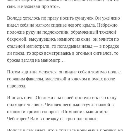
сын. Не забывай про это».
Володе хотелось по праву носить сундучок Он уже ясно
видел себя на мягком сиденье левого крыла. Небрежно
положив руку на подлокотник, обрамленный тяжелой
бахромой, высунувшись немного из окна, он мчится по
стальной магистрали, то поглядывая назад — в порядке
ли поезд, то зорко всматриваясь в огоньки сигналов, то
бросая взгляд на манометр…
Потом картина меняется: он видит себя в темную ночь с
горящим факелом, масленкой и ключом в руках возле
паровоза.
И опять ночь. Он лежит на своей постели и к его окну
подходит человек. Человек легонько стучит палкой в
окошко и громко говорит: «Помощник машиниста
Чеботарев! Вам в поездку на три ноль-ноль».
Володя и сам знает, что в три часа ночи ему в поездку, но