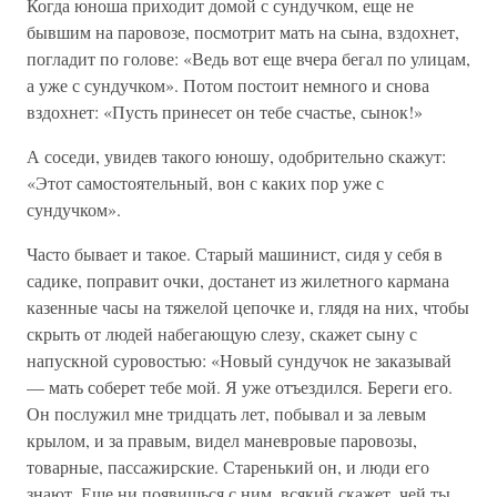
Когда юноша приходит домой с сундучком, еще не
бывшим на паровозе, посмотрит мать на сына, вздохнет,
погладит по голове: «Ведь вот еще вчера бегал по улицам,
а уже с сундучком». Потом постоит немного и снова
вздохнет: «Пусть принесет он тебе счастье, сынок!»
А соседи, увидев такого юношу, одобрительно скажут:
«Этот самостоятельный, вон с каких пор уже с
сундучком».
Часто бывает и такое. Старый машинист, сидя у себя в
садике, поправит очки, достанет из жилетного кармана
казенные часы на тяжелой цепочке и, глядя на них, чтобы
скрыть от людей набегающую слезу, скажет сыну с
напускной суровостью: «Новый сундучок не заказывай
— мать соберет тебе мой. Я уже отъездился. Береги его.
Он послужил мне тридцать лет, побывал и за левым
крылом, и за правым, видел маневровые паровозы,
товарные, пассажирские. Старенький он, и люди его
знают. Еще ни появишься с ним, всякий скажет, чей ты