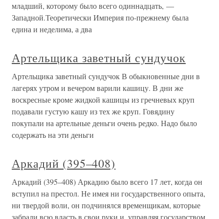
младший, которому было всего одиннадцать, —
Западной.Теоретически Империя по-прежнему была
едина и неделима, а два
Артельщика заветный сундучок
Артельщика заветный сундучок В обыкновенные дни в
лагерях утром и вечером варили кашицу. В дни же
воскресные кроме жидкой кашицы из гречневых круп
подавали густую кашу из тех же круп. Говядину
покупали на артельные деньги очень редко. Надо было
содержать на эти деньги
Аркадий (395–408)
Аркадий (395–408) Аркадию было всего 17 лет, когда он
вступил на престол. Не имея ни государственного опыта,
ни твердой воли, он подчинялся временщикам, которые
забрали всю власть в свои руки и, управляя государством,