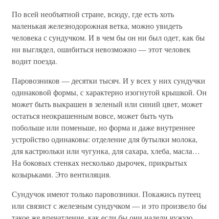
По всей необъятной стране, всюду, где есть хоть
маленькая железнодорожная ветка, можно увидеть
человека с сундучком. И в чем бы он ни был одет, как бы
ни выглядел, ошибиться невозможно — этот человек
водит поезда.
Паровозников — десятки тысяч. И у всех у них сундучки
одинаковой формы, с характерно изогнутой крышкой. Он
может быть выкрашен в зеленый или синий цвет, может
остаться неокрашенным вовсе, может быть чуть
побольше или поменьше, но форма и даже внутреннее
устройство одинаковы: отделение для бутылки молока,
для кастрюльки или чугунка, для сахара, хлеба, масла…
На боковых стенках несколько дырочек, прикрытых
козырьками. Это вентиляция.
Сундучок имеют только паровозники. Покажись путеец
или связист с железным сундучком — и это произвело бы
такое же впечатление, как если бы они надели чужую