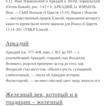
4.12. Иоас Израильский и Аркадий а. ИОАС израильский
(Огонь Божий), рис. 3.47.• b. АРКАДИЙ.1а. ИЗРАИЛЬ.
Иоас — СЫН Иоахаза (4 Царств 13:10). Рядом с Иоасом
— могущественный пророк Елисей, приказания которого
какое-то время были почти законом для Иоаса (4 Царств
13:14–20). «УМЕР Елисей…
Аркадий
Аркадий (ок. 377–408, имп. с 383, до 395 — с
отцом)Флавий Аркадий, старший сын Феодосия
Великого, родился примерно за год до того, как
Феодосий стал августом. «Малого роста, сухощавый,
слабосильный, — писал об Аркадии историк
Филосторгий, — он имел смуглый цвет лица; вялость его
Железный век, который и в
традиции – железный