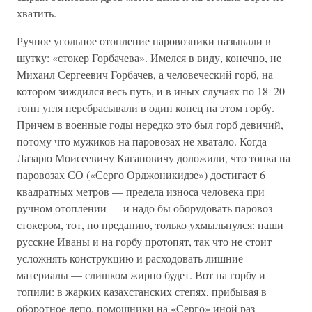
хватить.
Ручное угольное отопление паровозники называли в
шутку: «стокер Горбачева». Имелся в виду, конечно, не
Михаил Сергеевич Горбачев, а человеческий горб, на
котором зиждился весь путь, и в иных случаях по 18–20
тонн угля перебрасывали в один конец на этом горбу.
Причем в военные годы нередко это был горб девичий,
потому что мужиков на паровозах не хватало. Когда
Лазарю Моисеевичу Кагановичу доложили, что топка на
паровозах СО («Серго Орджоникидзе») достигает 6
квадратных метров — предела износа человека при
ручном отоплении — и надо бы оборудовать паровоз
стокером, тот, по преданию, только ухмыльнулся: наши
русские Иваны и на горбу протопят, так что не стоит
усложнять конструкцию и расходовать лишние
материалы — слишком жирно будет. Вот на горбу и
топили: в жарких казахстанских степях, прибывая в
оборотное депо, помощники на «Серго» иной раз