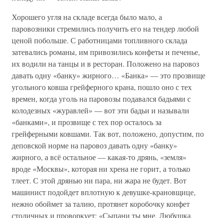
Хорошего угля на складе всегда было мало, а
паровозники стремились получить его на тендер любой
ценой побольше. С работницами топливного склада
затевались романы, им привозились конфеты и печенье,
их водили на танцы и в ресторан. Положено на паровоз
давать одну «банку» жирного… «Банка» — это прозвище
угольного ковша грейферного крана, пошло оно с тех
времен, когда уголь на паровозы подавался бадьями с
колодезных «журавлей» — вот эти бадьи и называли
«банками», и прозвище с тех пор осталось за
грейферными ковшами. Так вот, положено, допустим, по
деповской норме на паровоз давать одну «банку»
жирного, а всё остальное — какая-то дрянь, «земля»
вроде «Москвы», которая ни хрена не горит, а только
тлеет. С этой дрянью ни пара, ни жара не будет. Вот
машинист подойдет вплотную к девушке-крановщице,
нежно обоймет за талию, протянет коробочку конфет
столичных и проворкует: «Сыпани ты мне, Любушка,