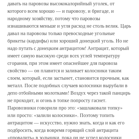
давать на паровозы высококалорийный уголек, от
которого всем хорошо — и паровозу, и бригаде, и
народному хозяйству, потому что паровозы
изнашиваются меньше и угля расход не столь велик. Царь
давал на паровозы только превосходные угольные
брикеты (кардифы) или хороший донецкий уголь. Но не
надо путать с донецким антрацитом! Антрацит, который
имеет самую высокую среди всех углей температуру
сгорания, при этом имеет опаснейшее для паровоза
свойство — он плавится и заливает колосники таким
слоем, который, если застынет, становится прочным, как
металл. После подобных случаев колосники вырубали в
депо отбойными молотками! Воздух через такой панцирь
не проходит, и огонь в топке попросту гаснет.
Паровозники говорили про это: «зашлаковали топку»
или просто: «залили колосники». Поэтому топить
антрацитом — искусство, нужно знать, когда и как его
подбросить, когда вовремя горящий слой антрацита
«провалить» в зольники, пока он не успел колосники