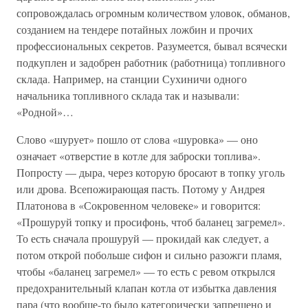
сопровождалась огромным количеством уловок, обманов,
созданием на тендере потайных ложбин и прочих
профессиональных секретов. Разумеется, бывал всячески
подкуплен и задобрен работник (работница) топливного
склада. Например, на станции Сухиничи одного
начальника топливного склада так и называли:
«Родной»…
Слово «шурует» пошло от слова «шуровка» — оно
означает «отверстие в котле для заброски топлива».
Попросту — дыра, через которую бросают в топку уголь
или дрова. Всепожирающая пасть. Потому у Андрея
Платонова в «Сокровенном человеке» и говорится:
«Прошуруй топку и просифонь, чтоб баланец загремел».
То есть сначала прошуруй — прокидай как следует, а
потом открой побольше сифон и сильно разожги пламя,
чтобы «баланец загремел» — то есть с ревом открылся
предохранительный клапан котла от избытка давления
пара (что вообще-то было категорически запрещено и