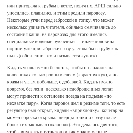
или пригорала к трубам в котле, портя их. АРШ сильно
уносились, плавились и этим вредили паровозу.
Некоторые угли перед заброской в топку, что может
несколько удивить читателя, обильно смачивались до
состояния каши, на паровозах для этого имелись
специальные водяные рукавчики — иначе половина
порции уже при заброске сразу улетала бы в трубу как
пыль (собственно, это и называется «унос»).
Кидать уголь нужно было так, чтобы он ложился на
колосниках только ровным слоем («враструску»), а по
краям и углам побольше, с добавкой. Кидать нужно
вовремя, без лени: несколько недоброшенных лопат
могут привести к остановке поезда на подъеме «по
нехватке пару». Когда паровоз шел в режиме тяги, то есть
регулятор был открыт, кидали «вприхлопку»: кочегар на
момент броска открывал дверцы топки и сразу после
броска их закрывал («хлопал»). Это делалось для того,
чтобы впускать внутрь топки как можно меньше