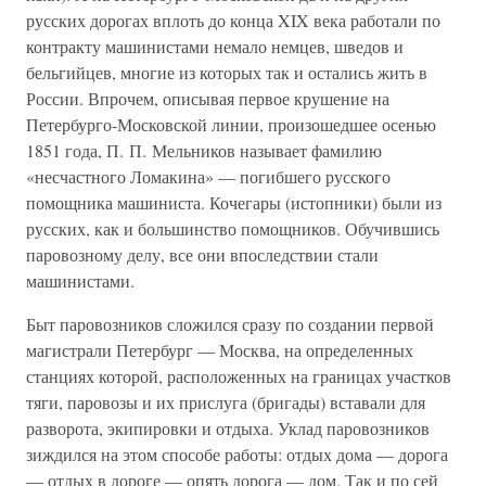
русских дорогах вплоть до конца XIX века работали по
контракту машинистами немало немцев, шведов и
бельгийцев, многие из которых так и остались жить в
России. Впрочем, описывая первое крушение на
Петербурго-Московской линии, произошедшее осенью
1851 года, П. П. Мельников называет фамилию
«несчастного Ломакина» — погибшего русского
помощника машиниста. Кочегары (истопники) были из
русских, как и большинство помощников. Обучившись
паровозному делу, все они впоследствии стали
машинистами.
Быт паровозников сложился сразу по создании первой
магистрали Петербург — Москва, на определенных
станциях которой, расположенных на границах участков
тяги, паровозы и их прислуга (бригады) вставали для
разворота, экипировки и отдыха. Уклад паровозников
зиждился на этом способе работы: отдых дома — дорога
— отдых в дороге — опять дорога — дом. Так и по сей