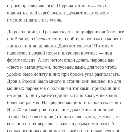
строго преследовалось). Шуровать топку — это не
ворочать в ней скребком, как думают некоторые, а
именно кидать в нее уголь.
До революции, в Гражданскую, а в прифронтовой полосе
и в Великую Отечественную войну паровозы на многих
линиях топили дровами. Двухметровыми! Потому у
паровозов царской поры и шуровки круглые — под
форму полена. А вот потом стали делать паровозные
«пасти» вытянутыми, полуовальными, для того чтобы
удобно было лопату в них при броске угля располагать.
Дров в России было много и стоили они дешево, но для
мощных паровозов с большими топками, приходивших
на дороги, они уже не годились: слишком уж выходил
большой расход! На средней мощности паровозах серии
Э за 70 километров пути с поездом сжигали полный
тендер березовых дров (это называлось «под метлу», то
есть пол на тендере оказывался пустым и чистым). А
сырых осиновых дров могло даже и на столько верст не