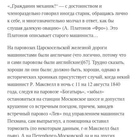
«„Гражданин механик!“ — с достоинством и
членораздельно говорил иногда старик, обращаясь лично
к себе, и многозначительно молчал в ответ, как бы
слушая далекую овацию» (А. Платонов «Фро»). Это
Платонов описывает старого машиниста…
На паровозах Царскосельской железной дороги
машинистами были англичане (что логично, потому что
и сами паровозы были английские)[67]. Трудно сказать,
хороши ли они были: должно быть, хороши, однако в
исторических хрониках присутствует случай, когда некий
машинист Р. Максвелл в ночь с 11 на 12 августа 1840
года, следуя на паровозе «Богатырь», «забыл»
остановиться на станции Московское шоссе и допустил
крушение со встречным поездом, причем, завидев
встречный паровоз «Лев» под управлением машиниста
Пехмана, сам выпрыгнул, а помощника оставил
тормозить (по некоторым данным, г-н Максвелл был
пьян). А на Петербурго-Московской да и на других