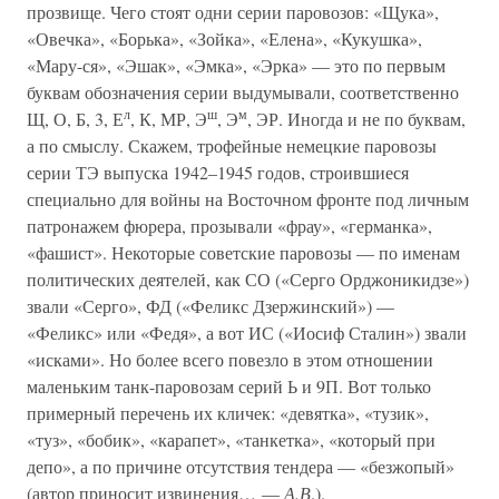
прозвище. Чего стоят одни серии паровозов: «Щука»,
«Овечка», «Борька», «Зойка», «Елена», «Кукушка»,
«Мару-ся», «Эшак», «Эмка», «Эрка» — это по первым
буквам обозначения серии выдумывали, соответственно
л
ш
м
Щ, О, Б, 3, Е
, К, МР, Э
, Э
, ЭР. Иногда и не по буквам,
а по смыслу. Скажем, трофейные немецкие паровозы
серии ТЭ выпуска 1942–1945 годов, строившиеся
специально для войны на Восточном фронте под личным
патронажем фюрера, прозывали «фрау», «германка»,
«фашист». Некоторые советские паровозы — по именам
политических деятелей, как СО («Серго Орджоникидзе»)
звали «Серго», ФД («Феликс Дзержинский») —
«Феликс» или «Федя», а вот ИС («Иосиф Сталин») звали
«исками». Но более всего повезло в этом отношении
маленьким танк-паровозам серий Ь и 9П. Вот только
примерный перечень их кличек: «девятка», «тузик»,
«туз», «бобик», «карапет», «танкетка», «который при
депо», а по причине отсутствия тендера — «безжопый»
(автор приносит извинения… —
А.В
.).