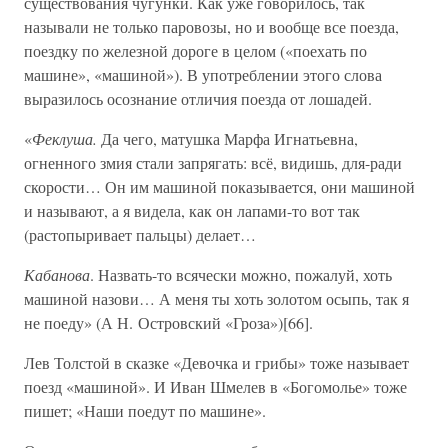
существования чугунки. Как уже говорилось, так
называли не только паровозы, но и вообще все поезда,
поездку по железной дороге в целом («поехать по
машине», «машиной»). В употреблении этого слова
выразилось осознание отличия поезда от лошадей.
«
Феклуша.
Да чего, матушка Марфа Игнатьевна,
огненного змия стали запрягать: всё, видишь, для-ради
скорости… Он им машиной показывается, они машиной
и называют, а я видела, как он лапами-то вот так
(растопыривает пальцы) делает…
Кабанова
. Назвать-то всячески можно, пожалуй, хоть
машиной назови… А меня ты хоть золотом осыпь, так я
не поеду» (А Н. Островский «Гроза»)[66].
Лев Толстой в сказке «Девочка и грибы» тоже называет
поезд «машиной». И Иван Шмелев в «Богомолье» тоже
пишет; «Наши поедут по машине».