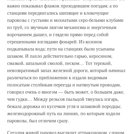
важно показывал флажок проходившим поездам; а по
станциям передвигались шипящие и клокочущие
паровозы с густыми и мохнатыми серо-белыми клубами
из труб, со звучным лязгом механизма и энергичным
ворочанием дышел, и глядели прямо перед собой
отрешенными взглядами фонарей. Из колонок
подкапывала вода; пути на станциях были усыпаны
шлаком. И пахло действительно гарью, керосином,
смазкой, шпальной смолой, песком… Тот терпкий,
невозвратимый запах железной дороги, который начинал
различаться по приближении к издали видимым
полосатым столбикам переезда и натянутым проводам,
говорил очень о многом — быть может, о большем даже,
чем гудки… Между рельсов пыльцой тянулась изгарь,
бежала дорожка из кусочков угля и шлаковой породцы;
железнодорожный путь на линиях, по которым ходили
паровозы, был отличим сразу.
Сегодня живой паровоз выглядит аттракционом, слоном