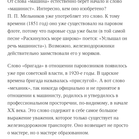
От слова «машина» естественно берет начало и слово
«машинист». Интересно, кем оно изобретено?
П. П. Мельников уже употребляет это слово. К тому
времени (1851 год) оно уже существовало на паровом
флоте, потому что паровые суда уже были (в той самой
песне «Раскинулось море широко» поется: «Услышал он
речь машиниста»). Возможно, железнодорожники
действительно заимствовали его у моряков.
Слово «бригада» в отношении паровозников появилось
уже при советской власти, в 1920-е годы. В царские
времена бригада называлась «прислугой». А вот слово
«механик», так никогда официально и не принятое в
отношении к машинисту, родилось и утвердилось в
профессиональном просторечии, по-видимому, в начале
XX века. Это слово содержит в себе самое большое
выражение уважения, которое только существует на
железнодорожном транспорте. Оно возвещает не просто
о мастере, но о мастере образованном.