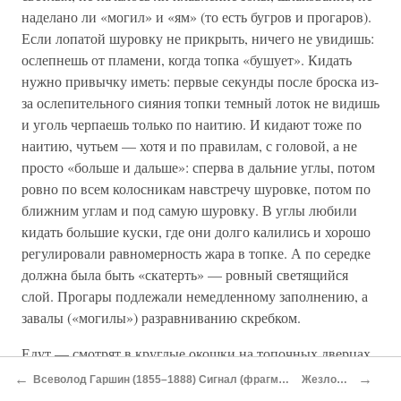
наделано ли «могил» и «ям» (то есть бугров и прогаров).
Если лопатой шуровку не прикрыть, ничего не увидишь:
ослепнешь от пламени, когда топка «бушует». Кидать
нужно привычку иметь: первые секунды после броска из-
за ослепительного сияния топки темный лоток не видишь
и уголь черпаешь только по наитию. И кидают тоже по
наитию, чутьем — хотя и по правилам, с головой, а не
просто «больше и дальше»: сперва в дальние углы, потом
ровно по всем колосникам навстречу шуровке, потом по
ближним углам и под самую шуровку. В углы любили
кидать большие куски, где они долго калились и хорошо
регулировали равномерность жара в топке. А по середке
должна была быть «скатерть» — ровный светящийся
слой. Прогары подлежали немедленному заполнению, а
завалы («могилы») разравниванию скребком.
Едут — смотрят в круглые окошки на топочных дверцах,
какого цвета пламя, чтобы лишний раз дверцы не
←
→
Всеволод Гаршин (1855–1888) Сигнал (фрагмент)
Жезловка
открывать, топку не студить. Если оно светлое и