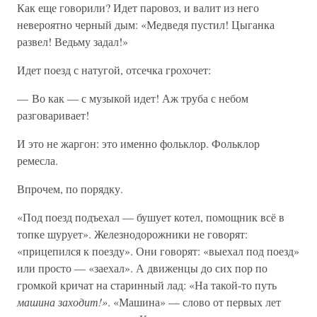
Как еще говорили? Идет паровоз, и валит из него
невероятно черный дым: «Медведя пустил! Цыганка
развел! Ведьму задал!»
Идет поезд с натугой, отсечка грохочет:
— Во как — с музыкой идет! Аж труба с небом
разговаривает!
И это не жаргон: это именно фольклор. Фольклор
ремесла.
Впрочем, по порядку.
«Под поезд подъехал — бушует котел, помощник всё в
топке шурует». Железнодорожники не говорят:
«прицепился к поезду». Они говорят: «выехал под поезд»
или просто — «заехал». А движенцы до сих пор по
громкой кричат на старинный лад: «На такой-то путь
машина заходит!»
. «Машина» — слово от первых лет