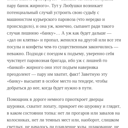
пару банок жирного». Тут у Любушки возникает
потенциальный случай устроить свою судьбу с
машинистом курьерского паровоза (что нередко и
происходило), и она уж, конечно, сыпанет ради такого
случая лишнюю «банку»… А уж как будет дальше —
«дал он клятвы» и пропал, женился на другой или все эти
посулы и конфеты чем-то существенным закончились —
неважно. Подходя с поездом к подъему, уверенно себя
чувствует паровозная бригада, ибо уж с лишней-то
«банкой» жирного они этот подъем наверняка
преодолеют — пару им хватит, факт! Заветную эту
«банку» высыпят в особое место на тендере, чтобы
добраться до нее, когда будет нужно в пути.
Помощник в дороге немного приоткроет дверцы
шуровки, схватит лопату, прикроет ею шуровку и глядит,
в каком состоянии топка: нет ли прогаров или завалов на
колосниках, нет ли темных мест или, наоборот, слишком
светлых, не началось ли плавление золы, шлакование, не