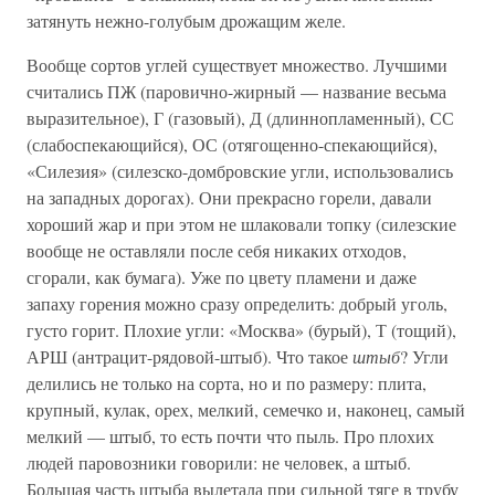
затянуть нежно-голубым дрожащим желе.
Вообще сортов углей существует множество. Лучшими
считались ПЖ (паровично-жирный — название весьма
выразительное), Г (газовый), Д (длиннопламенный), СС
(слабоспекающийся), ОС (отягощенно-спекающийся),
«Силезия» (силезско-домбровские угли, использовались
на западных дорогах). Они прекрасно горели, давали
хороший жар и при этом не шлаковали топку (силезские
вообще не оставляли после себя никаких отходов,
сгорали, как бумага). Уже по цвету пламени и даже
запаху горения можно сразу определить: добрый уголь,
густо горит. Плохие угли: «Москва» (бурый), Т (тощий),
АРШ (антрацит-рядовой-штыб). Что такое
штыб
? Угли
делились не только на сорта, но и по размеру: плита,
крупный, кулак, орех, мелкий, семечко и, наконец, самый
мелкий — штыб, то есть почти что пыль. Про плохих
людей паровозники говорили: не человек, а штыб.
Большая часть штыба вылетала при сильной тяге в трубу