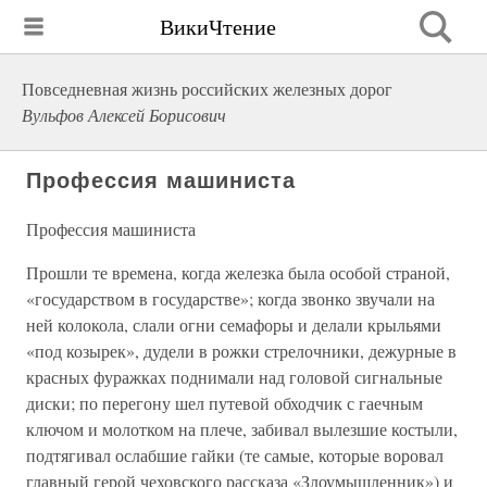
ВикиЧтение
Повседневная жизнь российских железных дорог
Вульфов Алексей Борисович
Профессия машиниста
Профессия машиниста
Прошли те времена, когда железка была особой страной,
«государством в государстве»; когда звонко звучали на
ней колокола, слали огни семафоры и делали крыльями
«под козырек», дудели в рожки стрелочники, дежурные в
красных фуражках поднимали над головой сигнальные
диски; по перегону шел путевой обходчик с гаечным
ключом и молотком на плече, забивал вылезшие костыли,
подтягивал ослабшие гайки (те самые, которые воровал
главный герой чеховского рассказа «Злоумышленник») и