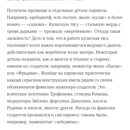
Получали прозвище и отдельные детали паровоза.
Например, крейцкопф, или ползун, звали «кулак» и более
нежно — «салазки». Кулисную тягу — стальную жердь с
тремя дырками — прозвали «жеребенком». Откуда такая
ласковость? Дело в том, что в работе кулисная тяга
поспешает возле важно ворочающегося ведущего дышла,
действительно как жеребенок возле матери. Некоторые
детали называли, как и многое в технике в старину,
именем их создателя: например, инжектор звали «Натан»
или «Фридман». Вообще на паровозах практически
каждая серьезная конструкция имела рядом со своим
обозначением фамилию инженера-создателя. Это
всяческие золотники Трофимова, стокеры Рачкова,
модераторы Зяблова, форсунки Данилина, насосы
Руденко и многое, многое другое. Иногда по фамилии
создателя прозывался и сам паровоз: таковы были,
например, знаменитые «лебедянки».