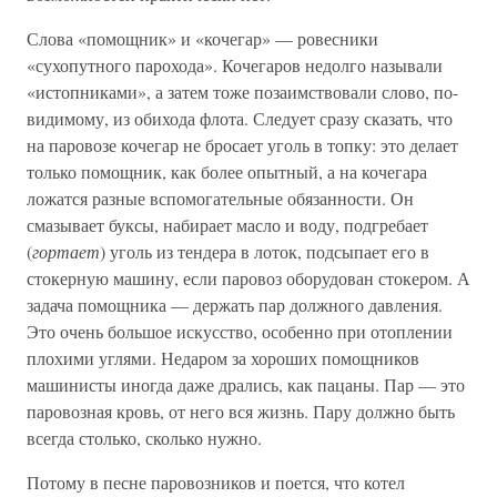
Слова «помощник» и «кочегар» — ровесники
«сухопутного парохода». Кочегаров недолго называли
«истопниками», а затем тоже позаимствовали слово, по-
видимому, из обихода флота. Следует сразу сказать, что
на паровозе кочегар не бросает уголь в топку: это делает
только помощник, как более опытный, а на кочегара
ложатся разные вспомогательные обязанности. Он
смазывает буксы, набирает масло и воду, подгребает
(
гортает
) уголь из тендера в лоток, подсыпает его в
стокерную машину, если паровоз оборудован стокером. А
задача помощника — держать пар должного давления.
Это очень большое искусство, особенно при отоплении
плохими углями. Недаром за хороших помощников
машинисты иногда даже дрались, как пацаны. Пар — это
паровозная кровь, от него вся жизнь. Пару должно быть
всегда столько, сколько нужно.
Потому в песне паровозников и поется, что котел