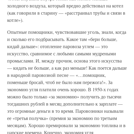
холодного воздуха, который вредно действовал на котел
(как говорили в старину — «расстраивал трубы и связи в
котле»).
Опытные помощники, чувствовавшие уголь, знали, когда
и сколько его подбрасывать. Какое там «бери больше,
кидай дальше»: отопление паровоза углем — это
искусство, сравнимое с любыми самыми мудреными
промыслами. И, между прочим, основа этого искусства
— кидать не больше, а как раз меньше! Как поется дальше
в народной паровозной песне — «…помощник,
поменьше бросай, чтоб не было нам пережога!». За
экономию угля платили очень хорошо. В 1950-х годах
можно было только «за экономию» получить до тысячи
тогдашних рублей в месяц дополнительно к зарплате —
это огромные деньги в то время. Паровозники называли
ее «третья получка» (премия за экономию по третьим
месяцам). Хорошо премировали за экономию топлива и в
царские времена. Конечно, экономия угля