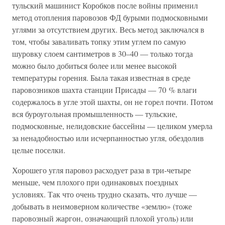
тульский машинист Коробков после войны применил
метод отопления паровозов ФД бурыми подмосковными
углями за отсутствием других. Весь метод заключался в
том, чтобы заваливать топку этим углем по самую
шуровку слоем сантиметров в 30–40 — только тогда
можно было добиться более или менее высокой
температуры горения. Была такая известная в среде
паровозников шахта станции Присады — 70 % влаги
содержалось в угле этой шахты, он не горел почти. Потом
вся буроугольная промышленность — тульские,
подмосковные, нелидовские бассейны — целиком умерла
за ненадобностью или исчерпанностью угля, обездолив
целые поселки.
Хорошего угля паровоз расходует раза в три-четыре
меньше, чем плохого при одинаковых поездных
условиях. Так что очень трудно сказать, что лучше —
добывать в неимоверном количестве «землю» (тоже
паровозный жаргон, означающий плохой уголь) или