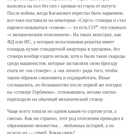
валились на пол без сил с кровью из горла от натуги.
После войны, когда Каганович перестал быть наркомом,
все-таки поставили на некоторые «Серго» стокеры и стал
м
паровоз называться «сомом» — то есть СО
, что означало
«с механическим отоплением». На таких монстрах, как
ФД или ИС, у которых колосниковая решетка имеет
площадь кухни стандартной квартиры в хрущевке, без
стокера вообще ездить нельзя, хотя и были такие скареды
среди машинистов, которые заставляли свою бригаду
ехать не «на стокере», а «на лопате» ради того, чтобы
таким образом сэкономить и подзаработать. Иные
соглашались, но большинство после первой же поездки
на «стокере Горбачева», отлежавшись, весьма охотно
переходили на обычный механический стокер.
Чаще всего топили не одним каким-то сортом угля, а
смесью. Как ни странно, этот род отопления приводил к
образованию множества… любовных историй, а по
исходу их — семей. Какая связь?