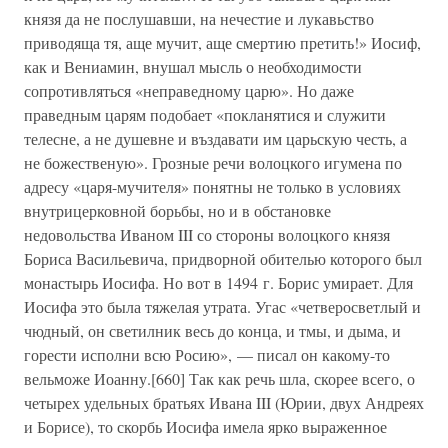
князя да не послушавши, на нечестие и лукавьство
приводяща тя, аще мучит, аще смертию претить!» Иосиф,
как и Вениамин, внушал мысль о необходимости
сопротивляться «неправедному царю». Но даже
праведным царям подобает «покланятися и служити
телесне, а не душевне и въздавати им царьскую честь, а
не божественую». Грозные речи волоцкого игумена по
адресу «царя-мучителя» понятны не только в условиях
внутрицерковной борьбы, но и в обстановке
недовольства Иваном III со стороны волоцкого князя
Бориса Васильевича, придворной обителью которого был
монастырь Иосифа. Но вот в 1494 г. Борис умирает. Для
Иосифа это была тяжелая утрата. Угас «четверосветлый и
чюдный, он светилник весь до конца, и тмы, и дыма, и
горести исполни всю Росию», — писал он какому-то
вельможе Иоанну.[660] Так как речь шла, скорее всего, о
четырех удельных братьях Ивана III (Юрии, двух Андреях
и Борисе), то скорбь Иосифа имела ярко выраженное