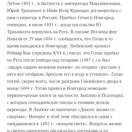
Летом 1492 г., в бытность у императора Максимилиана,
Юрий Траханиот и Иван Волк Курицын договорились с
ним о переезде в Россию. Прибыл Готан в Новгород,
очевидно, в июле 1493 г., когда посольство Ю.
Траханиота вернулось на Русь. В письме Иоганна фон
Никеля от 29 мая 1494 г. сообщалось, что Готан в то
время находился в Новгороде. Любекский хронист
Реймар Кок (середина XVI в.) писал, что Готан прибыл
на Русь после победы над татарами (1487 г.) и был
«щедро одарен великим князем», но позднее «русские у
него все отобрали, бросили его в воду и утопили». Готан
погиб, скорее всего, после разгрома Ганзейского двора в
конце 1494 г. Готан привез в Новгород немецкие
первопечатные книги (в частности, Библию и Псалтырь),
с которых геннадиевские писцы и толмачи делали
переводы. В Любеке он напечатал «Диалог жизни со
смертью». Интерес к этой теме обострился в связи с
ожидавшимся в 1492 г. «концом света». Вопросы жизни
и смерти оживленно обсуждались еретиками и их