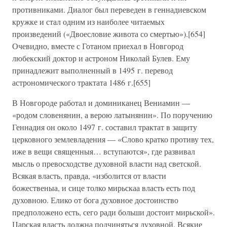
противниками. Диалог был переведен в геннадиевском
кружке и стал одним из наиболее читаемых
произведений («Двоесловие живота со смертью»).[654]
Очевидно, вместе с Готаном приехал в Новгород
любекский доктор и астроном Николай Булев. Ему
принадлежит выполненный в 1495 г. перевод
астрономического трактата 1486 г.[655]
В Новгороде работал и доминиканец Вениамин —
«родом словенянин, а верою латынянин». По поручению
Геннадия он около 1497 г. составил трактат в защиту
церковного землевладения — «Слово кратко противу тех,
иже в вещи священныя… вступаются», где развивал
мысль о превосходстве духовной власти над светской.
Всякая власть, правда, «изболится от власти
божественыа, и сице толко мирьскаа власть есть под
духовною. Елико от бога духовное достоинство
предположено есть, сего ради больши достоит мирьской».
Царская власть должна подчиняться духовной. Всякие