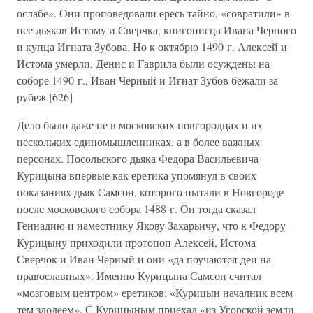
ослабе». Они проповедовали ересь тайно, «совратили» в
нее дьяков Истому и Сверчка, книгописца Ивана Черного
и купца Игната Зубова. Но к октябрю 1490 г. Алексей и
Истома умерли, Денис и Гаврила были осуждены на
соборе 1490 г., Иван Черный и Игнат Зубов бежали за
рубеж.[626]
Дело было даже не в московских новгородцах и их
нескольких единомышленниках, а в более важных
персонах. Посольского дьяка Федора Васильевича
Курицына впервые как еретика упомянул в своих
показаниях дьяк Самсон, которого пытали в Новгороде
после московского собора 1488 г. Он тогда сказал
Геннадию и наместнику Якову Захарьичу, что к Федору
Курицыну приходили протопоп Алексей, Истома
Сверчок и Иван Черный и они «да поучаются-деи на
православных». Именно Курицына Самсон считал
«мозговым центром» еретиков: «Курицын началник всем
тем злодеем». С Курицыным приехал «из Угорской земли