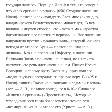
государя нашего». Порицал Иосиф и тех, кто говорил,
что «грех еретиков осужати».[658] Сходное послание
Иосиф написал и архимандриту Евфимию (очевидно,
владимирского Рождественского монастыря). В нем
волоцкий игумен скорбел, что «люта зима жидовства
богоненавистнаго постизает церковь…». Все послание
направлено против «лукавого змия», который «упився
некогда от второго Ария — протопопа, глаголю,
диявола». Как и в послании Нифонту, в послании
Евфимию Зосима по имени не назван, но из текста
явствует, что речь идет именно о нем. Пишет Иосиф
Волоцкий и своему брату Вассиану, призывая его
«подвигнуться» пострадать за правую веру. В 1495 г.
Иосиф пишет «Сказание о скончании седьмой тысячи»
(лет. — А. З.), позднее вошедшее в 8-10-е Слова его
«Книги на еретики» («Просветителя»). Исходя из
утвердившегося тогда богословского тезиса, что
«всемирный конец и второе его (Христа. — А. З.)