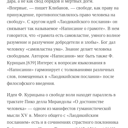
дара, а не как свод обрядов и мертвых догм.
«Впервые, — пишет Клибанов, — свободе, как праву на
принуждение, противопоставлялось право человека на
свободу». С кругом идей «Лаодикийского послания» он
связывает так называемое «Написание о грамоте». В нем
говорится, что «грамота есть самовластие, умного волное
разумение и разлучение добродетели и злобы». Бог дал
человеку «самовластна ума». Знание делает человека
свободным. Автором «Написания» мог быть также Ф.
Курицын.[639] Интерес к вопросам языкознания в
«Написании» гармонирует с толкованиями различных
слов, помещенных в «Лаодикийском послании» после
философского введения.
Идеи Ф. Курицына о свободе воли находят параллель в
трактате Пико делла Мирандолы «О достоинстве
человека» — одном из манифестов гуманистической
мысли XV в. Много общего с «Лаодикийским
посланием» есть и в сочинениях страстного поклонника