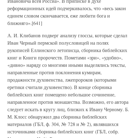
Ивановича всея Россиа». В приписке в духе
реформационных идей подчеркивалось, что «весь закон
единем словом скончавается, еже любити бога и
ближняго».[641]
А. И. Клибанов подверг анализу глоссы, которые сделал
Иван Черный пермской полусловицей на полях
рукописей Еллинского летописца, сборника библейских
книг и Книги пророчеств. Пометами «зри», «удобно»,
«дивно» наряду со многими иными выделялись тексты,
направленные против поклонения кумирам,
продажности духовенства, лжепророков (которыми
еретики считали духовенство). В конце сборника
библейских книг помещено небольшое сочинение,
направленное против монашества. Возможно, его автора
следует искать в кругу лиц, близких к Ивану Черному. Б.
М. Клосс обнаружил два сборника библейских
материалов (ГБЛ, ф. 304, № 728 и № 2), являвшихся
источниками сборника библейских книг (ГБЛ, собр.