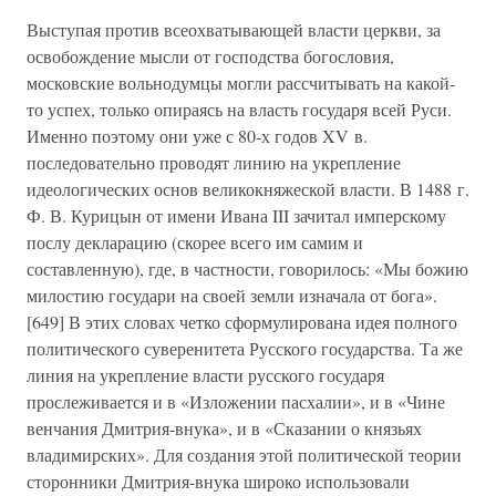
Выступая против всеохватывающей власти церкви, за
освобождение мысли от господства богословия,
московские вольнодумцы могли рассчитывать на какой-
то успех, только опираясь на власть государя всей Руси.
Именно поэтому они уже с 80-х годов XV в.
последовательно проводят линию на укрепление
идеологических основ великокняжеской власти. В 1488 г.
Ф. В. Курицын от имени Ивана III зачитал имперскому
послу декларацию (скорее всего им самим и
составленную), где, в частности, говорилось: «Мы божию
милостию государи на своей земли изначала от бога».
[649] В этих словах четко сформулирована идея полного
политического суверенитета Русского государства. Та же
линия на укрепление власти русского государя
прослеживается и в «Изложении пасхалии», и в «Чине
венчания Дмитрия-внука», и в «Сказании о князьях
владимирских». Для создания этой политической теории
сторонники Дмитрия-внука широко использовали