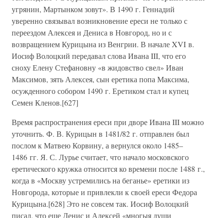
угрянин, Мартынком зовут». В 1490 г. Геннадий
уверенно связывал возникновение ереси не только с
переездом Алексея и Дениса в Новгород, но и с
возвращением Курицына из Венгрии. В начале XVI в.
Иосиф Волоцкий передавал слова Ивана III, что его
сноху Елену Стефановну «в жидовство свел» Иван
Максимов, зять Алексея, сын еретика попа Максима,
осужденного собором 1490 г. Еретиком стал и купец
Семен Кленов.[627]
Время распространения ереси при дворе Ивана III можно
уточнить. Ф. В. Курицын в 1481/82 г. отправлен был
послом к Матвею Корвину, а вернулся около 1485–
1486 гг. Я. С. Лурье считает, что начало московского
еретического кружка относится ко времени после 1488 г.,
когда в «Москву устремились на беганье» еретики из
Новгорода, которые и привлекли к своей ереси Федора
Курицына.[628] Это не совсем так. Иосиф Волоцкий
писал, что еще Денис и Алексей «многыя души