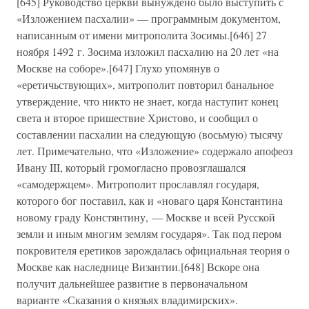
[645] Руководство церкви вынуждено было выступить с
«Изложением пасхалии» — программным документом,
написанным от имени митрополита Зосимы.[646] 27
ноября 1492 г. Зосима изложил пасхалию на 20 лет «на
Москве на соборе».[647] Глухо упомянув о
«еретичьствующих», митрополит повторил банальное
утверждение, что никто не знает, когда наступит конец
света и второе пришествие Христово, и сообщил о
составлении пасхалии на следующую (восьмую) тысячу
лет. Примечательно, что «Изложение» содержало апофеоз
Ивану III, который громогласно провозглашался
«самодержцем». Митрополит прославлял государя,
которого бог поставил, как и «новаго царя Константина
новому граду Констянтину, — Москве и всей Русской
земли и иным многим землям государя». Так под пером
покровителя еретиков зарождалась официальная теория о
Москве как наследнице Византии.[648] Вскоре она
получит дальнейшее развитие в первоначальном
варианте «Сказания о князьях владимирских».