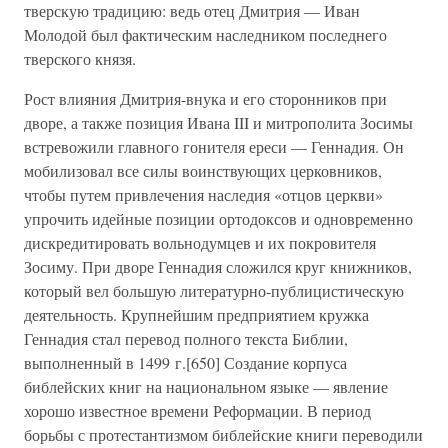
тверскую традицию: ведь отец Дмитрия — Иван
Молодой был фактическим наследником последнего
тверского князя.
Рост влияния Дмитрия-внука и его сторонников при
дворе, а также позиция Ивана III и митрополита Зосимы
встревожили главного гонителя ереси — Геннадия. Он
мобилизовал все силы воинствующих церковников,
чтобы путем привлечения наследия «отцов церкви»
упрочить идейные позиции ортодоксов и одновременно
дискредитировать вольнодумцев и их покровителя
Зосиму. При дворе Геннадия сложился круг книжников,
который вел большую литературно-публицистическую
деятельность. Крупнейшим предприятием кружка
Геннадия стал перевод полного текста Библии,
выполненный в 1499 г.[650] Создание корпуса
библейских книг на национальном языке — явление
хорошо известное времени Реформации. В период
борьбы с протестантизмом библейские книги переводили