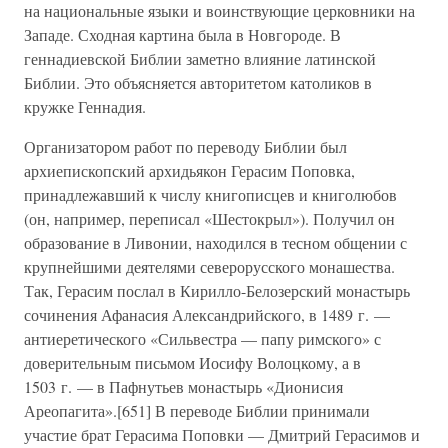
на национальные языки и воинствующие церковники на
Западе. Сходная картина была в Новгороде. В
геннадиевской Библии заметно влияние латинской
Библии. Это объясняется авторитетом католиков в
кружке Геннадия.
Организатором работ по переводу Библии был
архиепископский архидьякон Герасим Поповка,
принадлежавший к числу книгописцев и книголюбов
(он, например, переписал «Шестокрыл»). Получил он
образование в Ливонии, находился в тесном общении с
крупнейшими деятелями северорусского монашества.
Так, Герасим послал в Кирилло-Белозерский монастырь
сочинения Афанасия Александрийского, в 1489 г. —
антиеретического «Сильвестра — папу римского» с
доверительным письмом Иосифу Волоцкому, а в
1503 г. — в Пафнутьев монастырь «Дионисия
Ареопагита».[651] В переводе Библии принимали
участие брат Герасима Поповки — Дмитрий Герасимов и