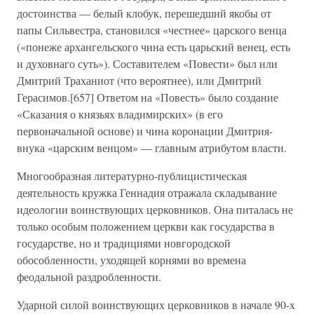
достоинства — белый клобук, перешедший якобы от
папы Сильвестра, становился «честнее» царского венца
(«понеже архангельского чина есть царьский венец, есть
и духовнаго суть»). Составителем «Повести» был или
Дмитрий Траханиот (что вероятнее), или Дмитрий
Герасимов.[657] Ответом на «Повесть» было создание
«Сказания о князьях владимирских» (в его
первоначальной основе) и чина коронации Дмитрия-
внука «царским венцом» — главным атрибутом власти.
Многообразная литературно-публицистическая
деятельность кружка Геннадия отражала складывание
идеологии воинствующих церковников. Она питалась не
только особым положением церкви как государства в
государстве, но и традициями новгородской
обособленности, уходящей корнями во времена
феодальной раздробленности.
Ударной силой воинствующих церковников в начале 90-х