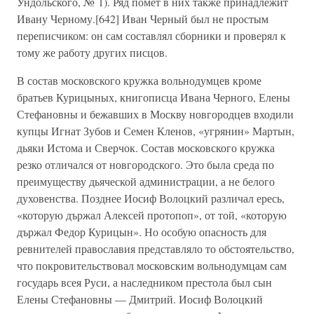
Ундольского, № 1). Ряд помет в них также принадлежит
Ивану Черному.[642] Иван Черный был не простым
переписчиком: он сам составлял сборники и проверял к
тому же работу других писцов.
В состав московского кружка вольнодумцев кроме
братьев Курицыных, книгописца Ивана Черного, Елены
Стефановны и бежавших в Москву новгородцев входили
купцы Игнат Зубов и Семен Кленов, «угрянин» Мартын,
дьяки Истома и Сверчок. Состав московского кружка
резко отличался от новгородского. Это была среда по
преимуществу дьяческой администрации, а не белого
духовенства. Позднее Иосиф Волоцкий различал ересь,
«которую държал Алексей протопоп», от той, «которую
държал Федор Курицын». Но особую опасность для
ревнителей православия представляло то обстоятельство,
что покровительствовал московским вольнодумцам сам
государь всея Руси, а наследником престола был сын
Елены Стефановны — Дмитрий. Иосиф Волоцкий