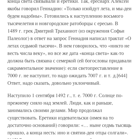
конца света связывали и еретики. Так, ересиарх Алексей
якобы говорил Геннадию: «Только изойдут лета, и мы-деи
будем надобны». Готовились к наступлению восьмого
тысячелетия и новгородские ратоборцы с ересью. В
1489 г. грек Дмитрий Траханиот (из окружения Софьи
Палеолог) в ответ на запрос Геннадия написал трактат «О
летах седьмой тысячи». В нем говорилось, что «никто не
весть числа веку», но все же дата «конца света» как-то
должна быть связана с семеркой (ей богословы придавали
сакраментальное значение): если светопреставление в
7000 г. не наступит, то надо ожидать 7007 г. и т. д.[644]
Ответ, надо сказать, довольно уклончивый.
Наступило 1 сентября 1492 г., т. е. 7000 г. Солнце по-
прежнему сияло над землей. Люди, как и раньше,
занимались своими делами. Мир продолжал
существовать. Еретики издевательски (имея на то
достаточно оснований) говорили: «… ныне седмь тысящь
прошло, а конца несть: ино и святии-деи отцы солгали».