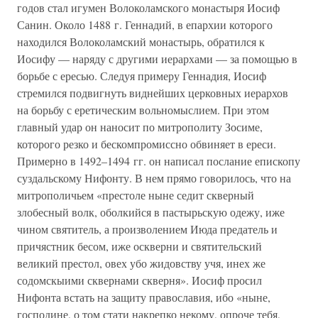
годов стал игумен Волоколамского монастыря Иосиф
Санин. Около 1488 г. Геннадий, в епархии которого
находился Волоколамский монастырь, обратился к
Иосифу — наряду с другими иерархами — за помощью в
борьбе с ересью. Следуя примеру Геннадия, Иосиф
стремился подвигнуть виднейших церковных иерархов
на борьбу с еретическим вольномыслием. При этом
главный удар он наносит по митрополиту Зосиме,
которого резко и бескомпромиссно обвиняет в ереси.
Примерно в 1492–1494 гг. он написал послание епископу
суздальскому Нифонту. В нем прямо говорилось, что на
митрополичьем «престоле ныне седит скверный
злобесный волк, оболкийся в пастырьскую одежу, иже
чином святитель, а произволением Июда предатель и
причястник бесом, иже оскверни и святительский
великий престол, овех убо жидовству учя, инех же
содомскыими сквернами скверня». Иосиф просил
Нифонта встать на защиту православия, ибо «ныне,
господине, о том стати накрепко некому, опроче тебя,