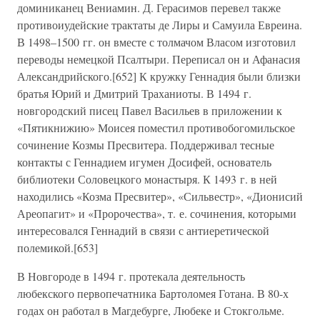
доминиканец Вениамин. Д. Герасимов перевел также
противоиудейские трактаты де Лиры и Самуила Евреина.
В 1498–1500 гг. он вместе с толмачом Власом изготовил
переводы немецкой Псалтыри. Переписал он и Афанасия
Александрийского.[652] К кружку Геннадия были близки
братья Юрий и Дмитрий Траханиоты. В 1494 г.
новгородский писец Павел Васильев в приложении к
«Пятикнижию» Моисея поместил противобогомильское
сочинение Козмы Пресвитера. Поддерживал тесные
контакты с Геннадием игумен Досифей, основатель
библиотеки Соловецкого монастыря. К 1493 г. в ней
находились «Козма Пресвитер», «Сильвестр», «Дионисий
Ареопагит» и «Пророчества», т. е. сочинения, которыми
интересовался Геннадий в связи с антиеретической
полемикой.[653]
В Новгороде в 1494 г. протекала деятельность
любекского первопечатника Бартоломея Готана. В 80-х
годах он работал в Магдебурге, Любеке и Стокгольме.