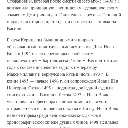
Стефановны, которая после смерти своего мужа (1490 г.)
возглавила придворную группировку, сделавшую своим
знаменем Дмитрия-внука. Гонитель же ереси — Геннадий
поддержал второго претендента на престол — княжича
Василия.
Братья Курицыны были видными и широко
образованными политическими деятелями. Дьяк Иван
Волк в 1492 г. вел переговоры с любекским
первопечатником Бартоломеем Готаном. Весной того же
года в составе посольства ездил к императору
Максимилиану и вернулся на Русь в июле 1493 г. В
конце 1495 — начале 1496 г. он сопровождал Ивана III в
Новгород. Около 1495 г. подписал докладной судный
список княжича Василия. Летом 1497 г. Иван Волк
участвовал в переговорах с ливонцами, а в августе
отправлен был в составе посольства в Литву. Иван Волк
назван вторым среди великокняжеских дьяков в
хронографическом списке думных чинов 1498 г.; владел