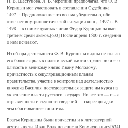
П. В. Шестунова. Л. В. Черепнин предполагал, что Ф. В.
Курицын мог участвовать в составлении Судебника
1497 г. Предположение это весьма убедительно, ибо
отвечает внутриполитической ситуации конца 1497 г. В
1498 г. в списке думных чинов Федор Курицын назван
третьим среди дьяков.[633] После апреля 1500 г. сведения
о нем исчезают.
Из обзора деятельности Ф. В. Курицына видны не только
его большая роль в политической жизни страны, но и его
близость к великому князю Ивану Молодому,
причастность к секуляризационным планам
правительства, участие в контроле над деятельностью
княжича Василия, последовательная защита им курса на
укрепление власти русского государя. Но все это — из-за
отрывочности и скупости сведений — скорее догадки,
чем обоснованные гипотезы.
Братья Курицыны были причастны и к литературной
деятельности. Иван Волк переписал Кормчую книгу[634]