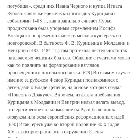
погубиша», среди них Ивана Черного и купца Игната
Зубова. Связь же еретических взглядов Курицына с
событиями 1488 г., как правильно считает Лурье,
продиктована была упорным стремлением Иосифа
Волоцкого непременно вывести московскую ересь из
новгородской. В бытность Ф. В. Курицына в Молдавии и
Венгрии (1482–1484 гг.) там протекала деятельность так
называемых чешских братьев. Общение с гуситами могло
как-то повлиять на формирование взглядов
просвещенного посольского дьяка.[629] Во всяком случае
именно за рубежом Федор Курицын познакомился с
легендами о Владе Цепеше, на основе которых создал
«Повесть о Дракуле». Впрочем, из факта пребывания
Курицына в Молдавии и Венгрии нельзя делать вывод,
что еретическое вольномыслие на Руси было лишь
отзвуком или эхом европейских реформационных идей.
[630] Итак, ересь уже во второй половине 80-х годов
XV в. распространилась в окружении Елены