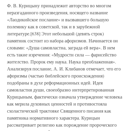
Ф. В. Курицыну принадлежит авторство во многом
неразгаданного произведения, носящего название
«Лаодикийское послание» и вызвавшего большую
полемику как в советской, так и в зарубежной
литературе.[638] Этот небольшой (девять строк)
памятник состоит из набора афоризмов. Начинается он
словами: «Душа самовластна, заграда ей вера». В нем
есть такие изречения: «Мудрости сила — фарисейство
жителство. Пророк ему наука. Наука преоблаженная».
Анализируя послание, А. И. Клибанов отмечает, что его
афоризмы (частью библейского происхождения)
подобраны в духе реформационных идей. Идея
самовластия души, своеобразно интерпретированная
Курицыным, фактически означала утверждение человека
как мерила духовных ценностей и противостояла
схоластической трактовке Священного писания как
памятника нормативного характера. Курицын
рассматривает религию как порождение пророческого