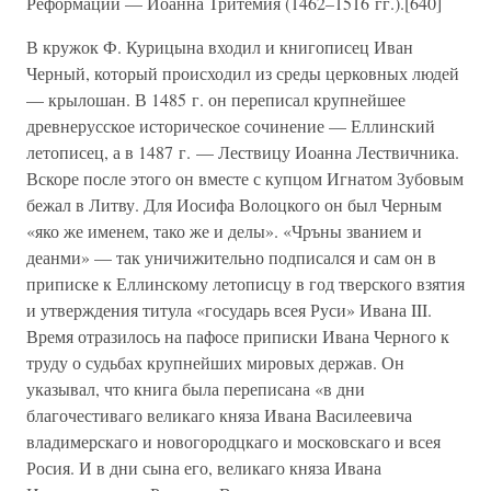
Реформации — Иоанна Тритемия (1462–1516 гг.).[640]
В кружок Ф. Курицына входил и книгописец Иван
Черный, который происходил из среды церковных людей
— крылошан. В 1485 г. он переписал крупнейшее
древнерусское историческое сочинение — Еллинский
летописец, а в 1487 г. — Лествицу Иоанна Лествичника.
Вскоре после этого он вместе с купцом Игнатом Зубовым
бежал в Литву. Для Иосифа Волоцкого он был Черным
«яко же именем, тако же и делы». «Чръны званием и
деанми» — так уничижительно подписался и сам он в
приписке к Еллинскому летописцу в год тверского взятия
и утверждения титула «государь всея Руси» Ивана III.
Время отразилось на пафосе приписки Ивана Черного к
труду о судьбах крупнейших мировых держав. Он
указывал, что книга была переписана «в дни
благочестиваго великаго княза Ивана Василеевича
владимерскаго и новогородцкаго и московскаго и всея
Росия. И в дни сына его, великаго княза Ивана