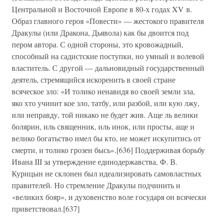
Центральной и Восточной Европе в 80-х годах XV в.
Образ главного героя «Повести» — жестокого правителя
Дракулы (или Дракона, Дьявола) как бы двоится под
пером автора. С одной стороны, это кровожадный,
способный на садистские поступки, но умный и волевой
властитель. С другой — дальновидный государственный
деятель, стремящийся искоренить в своей стране
всяческое зло: «И толико ненавидя во своей земли зла,
яко хто учинит кое зло, татбу, или разбой, или кую лжу,
или неправду, той никако не будет жив. Аще ль велики
болярин, иль священник, иль инок, или просты, аще и
велико богатьство имел бы кто, не может искупитись от
смерти, и толико грозен бысь».[636] Поддерживая борьбу
Ивана III за утверждение единодержавства, Ф. В.
Курицын не склонен был идеализировать самовластных
правителей. Но стремление Дракулы подчинить и
«великих бояр», и духовенство воле государя он всячески
приветствовал.[637]