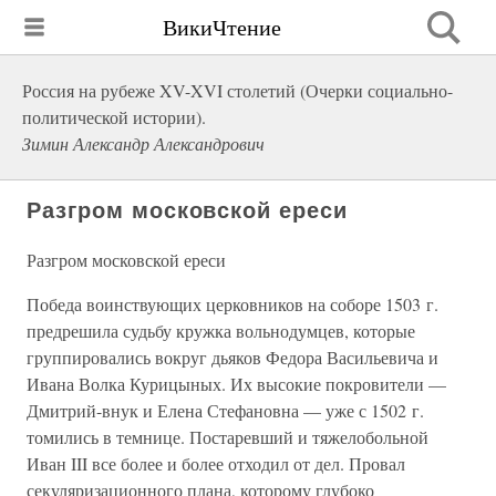
ВикиЧтение
Россия на рубеже XV-XVI столетий (Очерки социально-
политической истории).
Зимин Александр Александрович
Разгром московской ереси
Разгром московской ереси
Победа воинствующих церковников на соборе 1503 г.
предрешила судьбу кружка вольнодумцев, которые
группировались вокруг дьяков Федора Васильевича и
Ивана Волка Курицыных. Их высокие покровители —
Дмитрий-внук и Елена Стефановна — уже с 1502 г.
томились в темнице. Постаревший и тяжелобольной
Иван III все более и более отходил от дел. Провал
секуляризационного плана, которому глубоко