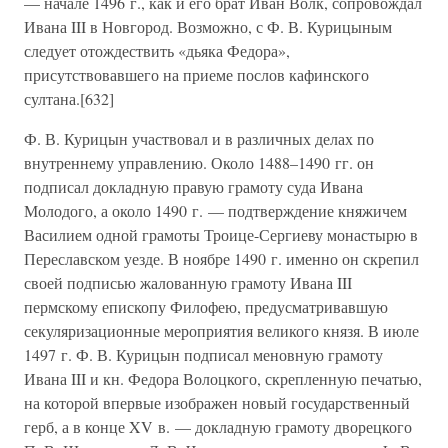
— начале 1496 г., как и его брат Иван Волк, сопровождал
Ивана III в Новгород. Возможно, с Ф. В. Курицыным
следует отождествить «дьяка Федора»,
присутствовавшего на приеме послов кафинского
султана.[632]
Ф. В. Курицын участвовал и в различных делах по
внутреннему управлению. Около 1488–1490 гг. он
подписал докладную правую грамоту суда Ивана
Молодого, а около 1490 г. — подтверждение княжичем
Василием одной грамоты Троице-Сергиеву монастырю в
Переславском уезде. В ноябре 1490 г. именно он скрепил
своей подписью жалованную грамоту Ивана III
пермскому епископу Филофею, предусматривавшую
секуляризационные мероприятия великого князя. В июле
1497 г. Ф. В. Курицын подписал меновную грамоту
Ивана III и кн. Федора Волоцкого, скрепленную печатью,
на которой впервые изображен новый государственный
герб, а в конце XV в. — докладную грамоту дворецкого