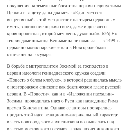
покушения на земельные богатства церкви недопустимы.
Церкви в защиту даны два меча: «Един меч есть
вещественый… той меч достоит пастырем церковным
иметь, защищение церкви своеа, даже и до своего
кровопролитна»; второй меч «есть духовный».[656] Но
теория доминиканца Вениамина не помогла — в 1499 г.
церковно-монастырские земли в Новгороде были
отписаны на государя.
В борьбе с митрополитом Зосимой за господство в
церкви идеологи геннадиевского кружка создали
«Повесть о белом клобуке», в которой развивалась мысль
о новгородском епископе как фактическом главе русской
церкви. В «Повести», как и в «Изложении пасхалии»
Зосимы, проводилась идея о Руси как наследнице Рима
времен Константина. Однако ее авторы постарались
придать этой идее реакционно-клерикальный характер:
власть новгородского архиепископа возвышалась над
властью московского государя, а знак архиепископского