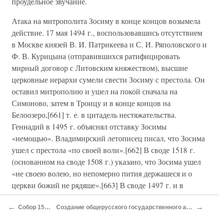
проудельное звучание.
Атака на митрополита Зосиму в конце концов возымела
действие. 17 мая 1494 г., воспользовавшись отсутствием
в Москве князей В. И. Патрикеева и С. И. Ряполовского и
Ф. В. Курицына (отправившихся ратифицировать
мирный договор с Литовским княжеством), высшие
церковные иерархи сумели свести Зосиму с престола. Он
оставил митрополию и ушел на покой сначала на
Симоново, затем в Троицу и в конце концов на
Белоозеро,[661] т. е. в цитадель нестяжательства.
Геннадий в 1495 г. объяснял отставку Зосимы
«немощью». Владимирский летописец писал, что Зосима
ушел с престола «по своей воли».[662] В своде 1518 г.
(основанном на своде 1508 г.) указано, что Зосима ушел
«не своею волею, но непомерно пития держашеся и о
церкви божий не рядяше».[663] В своде 1497 г. и в
Типографской летописи только отмечено, что Зосима
←
→
ушел «не по своей воле». По Вологодско-Пермской
Собор 1503 г
Создание общерусского государственного аппарата