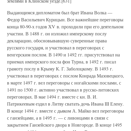
землями в Клинском уезде.[631]
Выдающимся дипломатом был брат Ивана Волка —
Федор Васильевич Курицын. Все важнейшие переговоры
конца 80-90-х годов XV в. проходили при его деятельном
участии. В 1488 г. он изложил имперскому послу
декларацию, обосновывавшую суверенные права
русского государя, и участвовал в переговорах с
венгерским послом. В 1490 и 1492 гг. присутствовал на
приемах имперского посла фон Турна, в 1492 г. писал
грамоту послу в Крыму К. Г. Заболоцкому. В 1493 г.
участвовал в переговорах с послом Конрада Мазовецкого,
в марте 1497 г. вел переговоры с ногайскими послами, с
1491 по 1500 г. активно участвовал в русско-литовских
переговорах. В мае 1494 г. вместе с кн. В. И.
Патрикеевым ездил в Литву сватать дочь Ивана III Елену.
В конце 1494 г. вместе с дьяком А. Майко вел переговоры
с ганзейцами, а в 1495 г. — с ливонцами в связи с
закрытием Ганзейского двора в Новгороде. В конце 1495