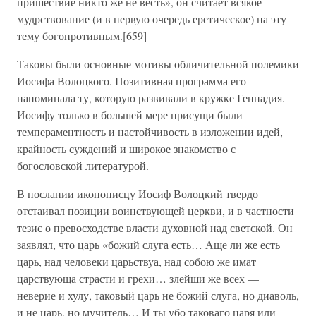
пришествие никто же не весть», он считает всякое
мудрствование (и в первую очередь еретическое) на эту
тему богопротивным.[659]
Таковы были основные мотивы обличительной полемики
Иосифа Волоцкого. Позитивная программа его
напоминала ту, которую развивали в кружке Геннадия.
Иосифу только в большей мере присущи были
темпераментность и настойчивость в изложении идей,
крайность суждений и широкое знакомство с
богословской литературой.
В послании иконописцу Иосиф Волоцкий твердо
отстаивал позиции воинствующей церкви, и в частности
тезис о превосходстве власти духовной над светской. Он
заявлял, что царь «божий слуга есть… Аще ли же есть
царь, над человеки царьствуа, над собою же имат
царствующа страсти и грехи… злейши же всех —
неверие и хулу, таковый царь не божий слуга, но диаволь,
и не царь, но мучитель… И ты убо таковаго царя или