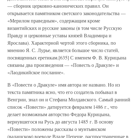
— сборник церковно-канонических правил. Он
открывается памятником светского законодательства —
«Мерилом праведным», содержащим кроме
византийских и русские законы (в том числе Русскую
Правду и церковные уставы князей Владимира и
Ярослава). Характерной чертой этого сборника, по
мнению Я. С. Лурье, является большое число статей,
посвященных еретикам.[635] С именем Ф. В. Курицына
связаны два произведения — «Повесть о Дракуле» и
«Лаодикийское послание».
В «Повести о Дракуле» имя автора не названо. Но из
текста памятника ясно, что его создатель побывал в
Венгрии, знал он и Стефана Молдавского. Самый ранний
список «Повести» датируется февралем 1486 г., что
делает возможным авторство Федора Курицына,
вернувшегося на Русь до августа 1485 г. В основу
«Повести» положены рассказы о мунтьянском
(валашском) воеводе Владе Цепеше, распространенные в