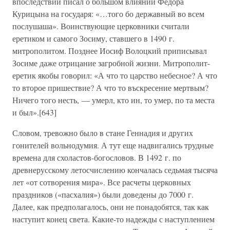
впоследствии писал о большом влиянии Федора
Курицына на государя: «…того бо державный во всем
послушаша». Воинствующие церковники считали
еретиком и самого Зосиму, ставшего в 1490 г.
митрополитом. Позднее Иосиф Волоцкий приписывал
Зосиме даже отрицание загробной жизни. Митрополит-
еретик якобы говорил: «А что то царство небесное? А что
то второе пришествие? А что то въскресение мертвым?
Ничего того несть, — умерл, кто ин, то умер, по та места
и был».[643]
Словом, тревожно было в стане Геннадия и других
гонителей вольнодумия. А тут еще надвигались трудные
времена для схоластов-богословов. В 1492 г. по
древнерусскому летосчислению кончалась седьмая тысяча
лет «от сотворения мира». Все расчеты церковных
праздников («пасхалия») были доведены до 7000 г.
Далее, как предполагалось, они не понадобятся, так как
наступит конец света. Какие-то надежды с наступлением