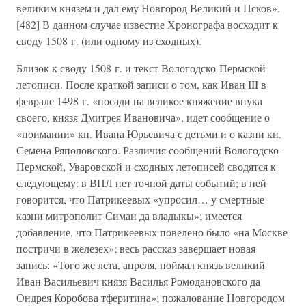
великим князем и дал ему Новгород Великий и Псков».
[482] В данном случае известие Хронографа восходит к
своду 1508 г. (или одному из сходных).
Близок к своду 1508 г. и текст Вологодско-Пермской
летописи. После краткой записи о том, как Иван III в
феврале 1498 г. «посади на великое княжение внука
своего, князя Дмитрея Ивановича», идет сообщение о
«поимании» кн. Ивана Юрьевича с детьми и о казни кн.
Семена Ряполовского. Различия сообщений Вологодско-
Пермской, Уваровской и сходных летописей сводятся к
следующему: в ВПЛ нет точной даты событий; в ней
говорится, что Патрикеевых «упросил… у смертные
казни митрополит Симан да владыкы»; имеется
добавление, что Патрикеевых повелено было «на Москве
постричи в железех»; весь рассказ завершает новая
запись: «Того же лета, апреля, поймал князь великий
Иван Васильевич князя Василья Ромодановского да
Ондрея Коробова тферитина»; пожалование Новгородом