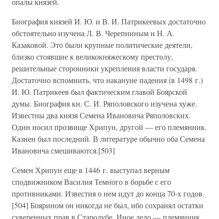
опалы князей.
Биография князей И. Ю. и В. И. Патрикеевых достаточно
обстоятельно изучена Л. В. Черепниным и Н. А.
Казаковой. Это были крупные политические деятели,
близко стоявшие к великокняжескому престолу,
решительные сторонники укрепления власти государя.
Достаточно вспомнить, что накануне падения (в 1498 г.)
И. Ю. Патрикеев был фактическим главой Боярской
думы. Биография кн. С. И. Ряполовского изучена хуже.
Известны два князя Семена Ивановича Ряполовских.
Один носил прозвище Хрипун, другой — его племянник.
Казнен был последний. В литературе обычно оба Семена
Ивановича смешиваются.[503]
Семен Хрипун еще в 1446 г. выступал верным
сподвижником Василия Темного в борьбе с его
противниками. Известия о нем идут до конца 70-х годов.
[504] Боярином он никогда не был, ибо сохранял остатки
суверенных прав в Стародубе. Иное дело — племянник