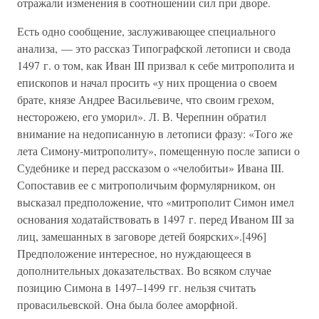
отражали изменения в соотношении сил при дворе.
Есть одно сообщение, заслуживающее специального
анализа, — это рассказ Типографской летописи и свода
1497 г. о том, как Иван III призвал к себе митрополита и
епископов и начал просить «у них прощениа о своем
брате, князе Андрее Васильевиче, что своим грехом,
несторожею, его уморил». Л. В. Черепнин обратил
внимание на недописанную в летописи фразу: «Того же
лета Симону-митрополиту», помещенную после записи о
Судебнике и перед рассказом о «челобитьи» Ивана III.
Сопоставив ее с митрополичьим формулярником, он
высказал предположение, что «митрополит Симон имел
основания ходатайствовать в 1497 г. перед Иваном III за
лиц, замешанных в заговоре детей боярских».[496]
Предположение интересное, но нуждающееся в
дополнительных доказательствах. Во всяком случае
позицию Симона в 1497–1499 гг. нельзя считать
провасильевской. Она была более аморфной.