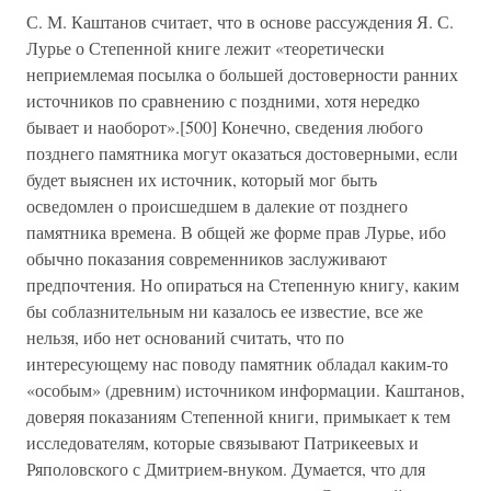
С. М. Каштанов считает, что в основе рассуждения Я. С.
Лурье о Степенной книге лежит «теоретически
неприемлемая посылка о большей достоверности ранних
источников по сравнению с поздними, хотя нередко
бывает и наоборот».[500] Конечно, сведения любого
позднего памятника могут оказаться достоверными, если
будет выяснен их источник, который мог быть
осведомлен о происшедшем в далекие от позднего
памятника времена. В общей же форме прав Лурье, ибо
обычно показания современников заслуживают
предпочтения. Но опираться на Степенную книгу, каким
бы соблазнительным ни казалось ее известие, все же
нельзя, ибо нет оснований считать, что по
интересующему нас поводу памятник обладал каким-то
«особым» (древним) источником информации. Каштанов,
доверяя показаниям Степенной книги, примыкает к тем
исследователям, которые связывают Патрикеевых и
Ряполовского с Дмитрием-внуком. Думается, что для