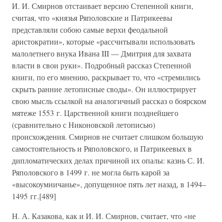
И. И. Смирнов отстаивает версию Степенной книги,
считая, что «князья Ряполовские и Патрикеевы
представляли собою самые верхи феодальной
аристократии», которые «рассчитывали использовать
малолетнего внука Ивана III — Дмитрия для захвата
власти в свои руки». Подробный рассказ Степенной
книги, по его мнению, раскрывает то, что «стремились
скрыть ранние летописные своды». Он иллюстрирует
свою мысль ссылкой на аналогичный рассказ о боярском
мятеже 1553 г. Царственной книги позднейшего
(сравнительно с Никоновской летописью)
происхождения. Смирнов не считает слишком большую
самостоятельность и Ряполовского, и Патрикеевых в
дипломатических делах причиной их опалы: казнь С. И.
Ряполовского в 1499 г. не могла быть карой за
«высокоумничанье», допущенное пять лет назад, в 1494–
1495 гг.[489]
Н. А. Казакова, как и И. И. Смирнов, считает, что «не