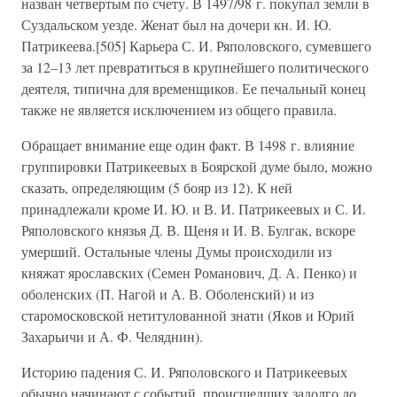
назван четвертым по счету. В 1497/98 г. покупал земли в
Суздальском уезде. Женат был на дочери кн. И. Ю.
Патрикеева.[505] Карьера С. И. Ряполовского, сумевшего
за 12–13 лет превратиться в крупнейшего политического
деятеля, типична для временщиков. Ее печальный конец
также не является исключением из общего правила.
Обращает внимание еще один факт. В 1498 г. влияние
группировки Патрикеевых в Боярской думе было, можно
сказать, определяющим (5 бояр из 12). К ней
принадлежали кроме И. Ю. и В. И. Патрикеевых и С. И.
Ряполовского князья Д. В. Щеня и И. В. Булгак, вскоре
умерший. Остальные члены Думы происходили из
княжат ярославских (Семен Романович, Д. А. Пенко) и
оболенских (П. Нагой и А. В. Оболенский) и из
старомосковской нетитулованной знати (Яков и Юрий
Захарьичи и А. Ф. Челяднин).
Историю падения С. И. Ряполовского и Патрикеевых
обычно начинают с событий, происшедших задолго до