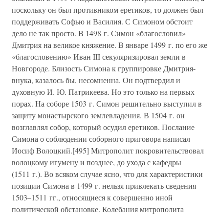
поскольку он был противником еретиков, то должен был
поддерживать Софью и Василия. С Симоном обстоит
дело не так просто. В 1498 г. Симон «благословил»
Дмитрия на великое княжение. В январе 1499 г. по его же
«благословению» Иван III секуляризировал земли в
Новгороде. Близость Симона к группировке Дмитрия-
внука, казалось бы, несомненна. Он подтвердил и
духовную И. Ю. Патрикеева. Но это только на первых
порах. На соборе 1503 г. Симон решительно выступил в
защиту монастырского землевладения. В 1504 г. он
возглавлял собор, который осудил еретиков. Послание
Симона о соблюдении соборного приговора написал
Иосиф Волоцкий.[495] Митрополит покровительствовал
волоцкому игумену и позднее, до ухода с кафедры
(1511 г.). Во всяком случае ясно, что для характеристики
позиции Симона в 1499 г. нельзя привлекать сведения
1503–1511 гг., относящиеся к совершенно иной
политической обстановке. Колебания митрополита