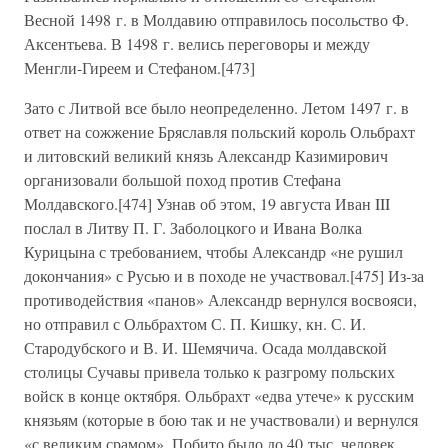
Весной 1498 г. в Молдавию отправилось посольство Ф.
Аксентьева. В 1498 г. велись переговоры и между
Менгли-Гиреем и Стефаном.[473]
Зато с Литвой все было неопределенно. Летом 1497 г. в
ответ на сожжение Бряславля польский король Ольбрахт
и литовский великий князь Александр Казимирович
организовали большой поход против Стефана
Молдавского.[474] Узнав об этом, 19 августа Иван III
послал в Литву П. Г. Заболоцкого и Ивана Волка
Курицына с требованием, чтобы Александр «не рушил
докончания» с Русью и в походе не участвовал.[475] Из-за
противодействия «панов» Александр вернулся восвояси,
но отправил с Ольбрахтом С. П. Кишку, кн. С. И.
Стародубского и В. И. Шемячича. Осада молдавской
столицы Сучавы привела только к разгрому польских
войск в конце октября. Ольбрахт «едва утече» к русским
князьям (которые в бою так и не участвовали) и вернулся
«с великим срамом». Побито было до 40 тыс. человек.