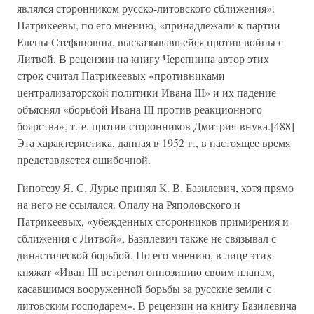
являлся сторонником русско-литовского сближения».
Патрикеевы, по его мнению, «принадлежали к партии
Елены Стефановны, высказывавшейся против войны с
Литвой. В рецензии на книгу Черепнина автор этих
строк считал Патрикеевых «противниками
централизаторской политики Ивана III» и их падение
объяснял «борьбой Ивана III против реакционного
боярства», т. е. против сторонников Дмитрия-внука.[488]
Эта характеристика, данная в 1952 г., в настоящее время
представляется ошибочной.
Гипотезу Я. С. Лурье принял К. В. Базилевич, хотя прямо
на него не ссылался. Опалу на Ряполовского и
Патрикеевых, «убежденных сторонников примирения и
сближения с Литвой», Базилевич также не связывал с
династической борьбой. По его мнению, в лице этих
княжат «Иван III встретил оппозицию своим планам,
касавшимся вооруженной борьбы за русские земли с
литовским господарем». В рецензии на книгу Базилевича