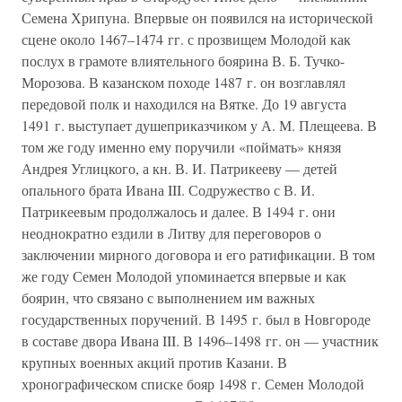
Семена Хрипуна. Впервые он появился на исторической
сцене около 1467–1474 гг. с прозвищем Молодой как
послух в грамоте влиятельного боярина В. Б. Тучко-
Морозова. В казанском походе 1487 г. он возглавлял
передовой полк и находился на Вятке. До 19 августа
1491 г. выступает душеприказчиком у А. М. Плещеева. В
том же году именно ему поручили «поймать» князя
Андрея Углицкого, а кн. В. И. Патрикееву — детей
опального брата Ивана III. Содружество с В. И.
Патрикеевым продолжалось и далее. В 1494 г. они
неоднократно ездили в Литву для переговоров о
заключении мирного договора и его ратификации. В том
же году Семен Молодой упоминается впервые и как
боярин, что связано с выполнением им важных
государственных поручений. В 1495 г. был в Новгороде
в составе двора Ивана III. В 1496–1498 гг. он — участник
крупных военных акций против Казани. В
хронографическом списке бояр 1498 г. Семен Молодой