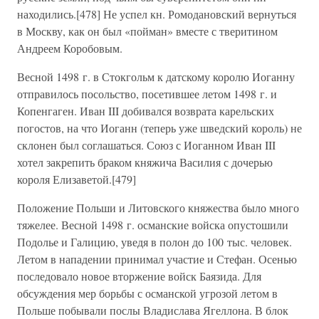
находились.[478] Не успел кн. Ромодановский вернуться
в Москву, как он был «пойман» вместе с тверитином
Андреем Коробовым.
Весной 1498 г. в Стокгольм к датскому королю Иоганну
отправилось посольство, посетившее летом 1498 г. и
Копенгаген. Иван III добивался возврата карельских
погостов, на что Иоганн (теперь уже шведский король) не
склонен был соглашаться. Союз с Иоганном Иван III
хотел закрепить браком княжича Василия с дочерью
короля Елизаветой.[479]
Положение Польши и Литовского княжества было много
тяжелее. Весной 1498 г. османские войска опустошили
Подолье и Галицию, уведя в полон до 100 тыс. человек.
Летом в нападении принимал участие и Стефан. Осенью
последовало новое вторжение войск Баязида. Для
обсуждения мер борьбы с османской угрозой летом в
Польше побывали послы Владислава Ягеллона. В блок