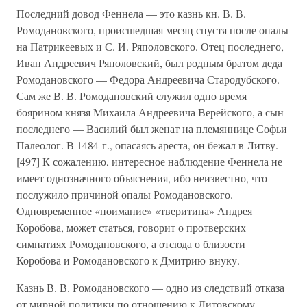
Последний довод Феннела — это казнь кн. В. В.
Ромодановского, происшедшая месяц спустя после опалы
на Патрикеевых и С. И. Ряполовского. Отец последнего,
Иван Андреевич Ряполовский, был родным братом деда
Ромодановского — Федора Андреевича Стародубского.
Сам же В. В. Ромодановский служил одно время
боярином князя Михаила Андреевича Верейского, а сын
последнего — Василий был женат на племяннице Софьи
Палеолог. В 1484 г., опасаясь ареста, он бежал в Литву.
[497] К сожалению, интересное наблюдение Феннела не
имеет однозначного объяснения, ибо неизвестно, что
послужило причиной опалы Ромодановского.
Одновременное «поимание» «тверитина» Андрея
Коробова, может статься, говорит о протверских
симпатиях Ромодановского, а отсюда о близости
Коробова и Ромодановского к Дмитрию-внуку.
Казнь В. В. Ромодановского — одно из следствий отказа
от мирной политики по отношению к Литовскому