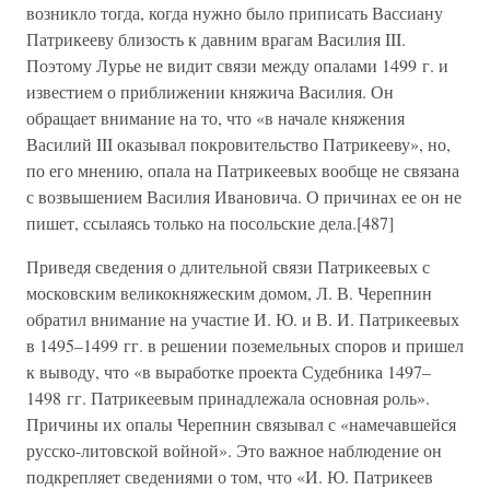
возникло тогда, когда нужно было приписать Вассиану
Патрикееву близость к давним врагам Василия III.
Поэтому Лурье не видит связи между опалами 1499 г. и
известием о приближении княжича Василия. Он
обращает внимание на то, что «в начале княжения
Василий III оказывал покровительство Патрикееву», но,
по его мнению, опала на Патрикеевых вообще не связана
с возвышением Василия Ивановича. О причинах ее он не
пишет, ссылаясь только на посольские дела.[487]
Приведя сведения о длительной связи Патрикеевых с
московским великокняжеским домом, Л. В. Черепнин
обратил внимание на участие И. Ю. и В. И. Патрикеевых
в 1495–1499 гг. в решении поземельных споров и пришел
к выводу, что «в выработке проекта Судебника 1497–
1498 гг. Патрикеевым принадлежала основная роль».
Причины их опалы Черепнин связывал с «намечавшейся
русско-литовской войной». Это важное наблюдение он
подкрепляет сведениями о том, что «И. Ю. Патрикеев