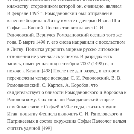
княжеству, сторонником которой он, очевидно, являлся.
В феврале 1495 г. Ромодановский был отправлен в
качестве боярина в Литву вместе с дочерью Ивана III и
Софьи — Еленой. Посольство возглавлял С. И.
Ряполовский. Вернулся Ромодановский осенью того же
года. В марте 1498 г. его снова направили с посольством
в Литву. Попытка упрочить мирные русско-литовские
отношения не увенчалась успехом. В разрядах есть
запись, помещенная под сентябрем 7007 (1498) г., о
походе к Казани.[498] После нее дан разряд, в котором
перечислены четыре воеводы: С. И. Ряполовский, В. В.
Ромодановский, С. Карпов, А. Коробов, что
свидетельствует о близости Ромодановского и Коробова к
Ряполовскому. Сохранил ли Ромодановский старые
семейные связи с Софьей в 90-е годы, сказать трудно.
Итак, попытку Феннела включить С. И. Ряполовского и
Патрикеевых в состав окружения Софьи Палеолог нельзя
считать удачной.[499]