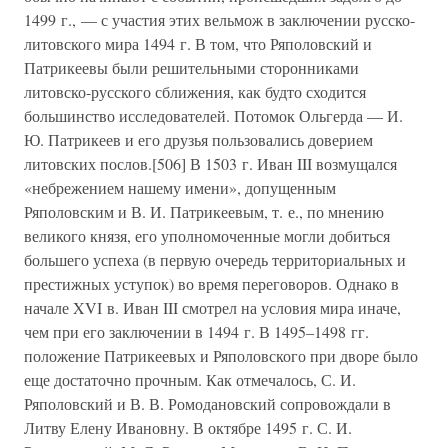
1499 г., — с участия этих вельмож в заключении русско-
литовского мира 1494 г. В том, что Ряполовский и
Патрикеевы были решительными сторонниками
литовско-русского сближения, как будто сходится
большинство исследователей. Потомок Ольгерда — И.
Ю. Патрикеев и его друзья пользовались доверием
литовских послов.[506] В 1503 г. Иван III возмущался
«небрежением нашему имени», допущенным
Ряполовским и В. И. Патрикеевым, т. е., по мнению
великого князя, его уполномоченные могли добиться
большего успеха (в первую очередь территориальных и
престижных уступок) во время переговоров. Однако в
начале XVI в. Иван III смотрел на условия мира иначе,
чем при его заключении в 1494 г. В 1495–1498 гг.
положение Патрикеевых и Ряполовского при дворе было
еще достаточно прочным. Как отмечалось, С. И.
Ряполовский и В. В. Ромодановский сопровождали в
Литву Елену Ивановну. В октябре 1495 г. С. И.