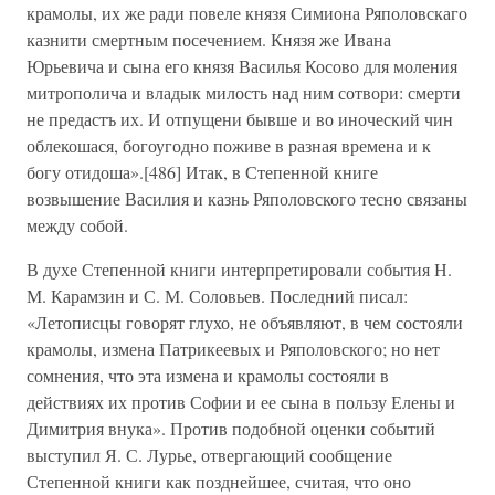
крамолы, их же ради повеле князя Симиона Ряполовскаго
казнити смертным посечением. Князя же Ивана
Юрьевича и сына его князя Василья Косово для моления
митрополича и владык милость над ним сотвори: смерти
не предастъ их. И отпущени бывше и во иноческий чин
облекошася, богоугодно поживе в разная времена и к
богу отидоша».[486] Итак, в Степенной книге
возвышение Василия и казнь Ряполовского тесно связаны
между собой.
В духе Степенной книги интерпретировали события Н.
М. Карамзин и С. М. Соловьев. Последний писал:
«Летописцы говорят глухо, не объявляют, в чем состояли
крамолы, измена Патрикеевых и Ряполовского; но нет
сомнения, что эта измена и крамолы состояли в
действиях их против Софии и ее сына в пользу Елены и
Димитрия внука». Против подобной оценки событий
выступил Я. С. Лурье, отвергающий сообщение
Степенной книги как позднейшее, считая, что оно