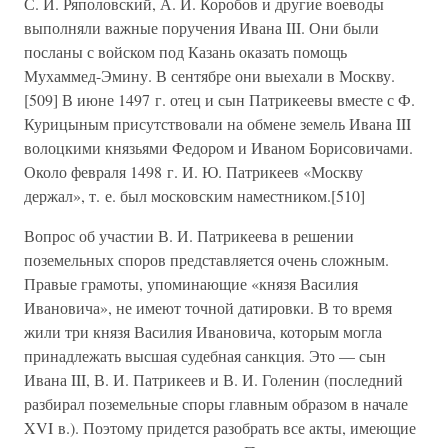
С. И. Ряполовский, А. И. Коробов и другие воеводы
выполняли важные поручения Ивана III. Они были
посланы с войском под Казань оказать помощь
Мухаммед-Эмину. В сентябре они выехали в Москву.
[509] В июне 1497 г. отец и сын Патрикеевы вместе с Ф.
Курицыным присутствовали на обмене земель Ивана III
волоцкими князьями Федором и Иваном Борисовичами.
Около февраля 1498 г. И. Ю. Патрикеев «Москву
держал», т. е. был московским наместником.[510]
Вопрос об участии В. И. Патрикеева в решении
поземельных споров представляется очень сложным.
Правые грамоты, упоминающие «князя Василия
Ивановича», не имеют точной датировки. В то время
жили три князя Василия Ивановича, которым могла
принадлежать высшая судебная санкция. Это — сын
Ивана III, В. И. Патрикеев и В. И. Голенин (последний
разбирал поземельные споры главным образом в начале
XVI в.). Поэтому придется разобрать все акты, имеющие