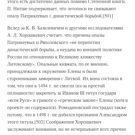
этого есть достаточно данных помимо Степенной книги.
П. Нитше подчеркивает, что летописи не связывают
опалу Патрикеевых с династической борьбой.[501]
Вслед за К. В. Базилевичем и другими исследователями
А. Л. Хорошкевич считает, что причина опалы
Патрикеевых и Ряполовского «не перипетии
династической борьбы, а неудача во внешней политике
России по отношению к Великому княжеству
Литовскому». Опальные княжата, по ее мнению,
принадлежали к окружению Елены и были
сторонниками замирения с Литвой. Их вина состояла в
том, что они в 1494 г. не смогли (из-за простой
оплошности) закрепить за Иваном III титул государя
«всея Руси» в грамоте о «греческом законе» Елены (хотя в
проекте он содержался). Ромодановский пострадал также
потому, что в 1498 г. не добился признания Александром
этого титула.[502] Соображения Хорошкевич
заслуживают внимания, но не исчерпывают всех причин