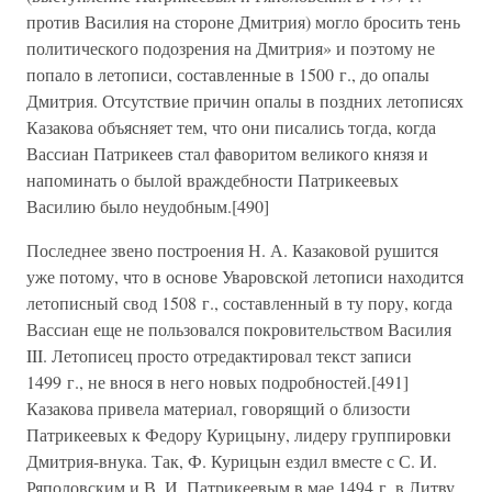
против Василия на стороне Дмитрия) могло бросить тень
политического подозрения на Дмитрия» и поэтому не
попало в летописи, составленные в 1500 г., до опалы
Дмитрия. Отсутствие причин опалы в поздних летописях
Казакова объясняет тем, что они писались тогда, когда
Вассиан Патрикеев стал фаворитом великого князя и
напоминать о былой враждебности Патрикеевых
Василию было неудобным.[490]
Последнее звено построения Н. А. Казаковой рушится
уже потому, что в основе Уваровской летописи находится
летописный свод 1508 г., составленный в ту пору, когда
Вассиан еще не пользовался покровительством Василия
III. Летописец просто отредактировал текст записи
1499 г., не внося в него новых подробностей.[491]
Казакова привела материал, говорящий о близости
Патрикеевых к Федору Курицыну, лидеру группировки
Дмитрия-внука. Так, Ф. Курицын ездил вместе с С. И.
Ряполовским и В. И. Патрикеевым в мае 1494 г. в Литву