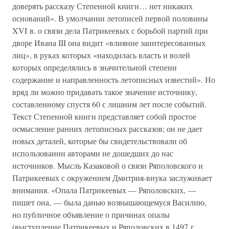
доверять рассказу Степенной книги… нет никаких
оснований». В умолчании летописей первой половины
XVI в. о связи дела Патрикеевых с борьбой партий при
дворе Ивана III она видит «влияние заинтересованных
лиц», в руках которых «находилась власть и волей
которых определялись в значительной степени
содержание и направленность летописных известий». Но
вряд ли можно придавать такое значение источнику,
составленному спустя 60 с лишним лет после событий.
Текст Степенной книги представляет собой простое
осмысление ранних летописных рассказов; он не дает
новых деталей, которые бы свидетельствовали об
использовании авторами не дошедших до нас
источников. Мысль Казаковой о связи Ряполовского и
Патрикеевых с окружением Дмитрия-внука заслуживает
внимания. «Опала Патрикеевых — Ряполовских, —
пишет она, — была данью возвышающемуся Василию,
но публичное объявление о причинах опалы
(выступление Патрикеевых и Ряполовских в 1497 г.