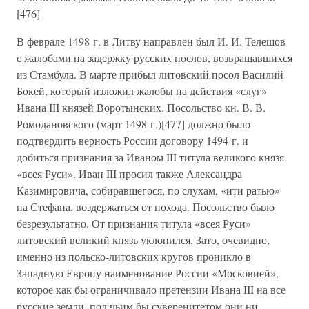
[476]
В феврале 1498 г. в Литву направлен был И. И. Телешов
с жалобами на задержку русских послов, возвращавшихся
из Стамбула. В марте прибыл литовский посол Василий
Бокей, который изложил жалобы на действия «слуг»
Ивана III князей Воротынских. Посольство кн. В. В.
Ромодановского (март 1498 г.)[477] должно было
подтвердить верность России договору 1494 г. и
добиться признания за Иваном III титула великого князя
«всея Руси». Иван III просил также Александра
Казимировича, собиравшегося, по слухам, «ити ратью»
на Стефана, воздержаться от похода. Посольство было
безрезультатно. От признания титула «всея Руси»
литовский великий князь уклонился. Зато, очевидно,
именно из польско-литовских кругов проникло в
Западную Европу наименование России «Московией»,
которое как бы ограничивало претензии Ивана III на все
русские земли, под чьим бы суверенитетом они ни