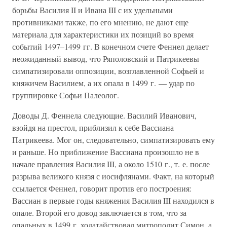
борьбы Василия II и Ивана III с их удельными
противниками также, по его мнению, не дают еще
материала для характеристики их позиций во время
событий 1497–1499 гг. В конечном счете Феннел делает
неожиданный вывод, что Ряполовский и Патрикеевы
симпатизировали оппозиции, возглавленной Софьей и
княжичем Василием, а их опала в 1499 г. — удар по
группировке Софьи Палеолог.
Доводы Д. Феннела следующие. Василий Иванович,
взойдя на престол, приблизил к себе Вассиана
Патрикеева. Мог он, следовательно, симпатизировать ему
и раньше. Но приближение Вассиана произошло не в
начале правления Василия III, а около 1510 г., т. е. после
разрыва великого князя с иосифлянами. Факт, на который
ссылается Феннел, говорит против его построения:
Вассиан в первые годы княжения Василия III находился в
опале. Второй его довод заключается в том, что за
опальных в 1499 г. ходатайствовал митрополит Симон, а