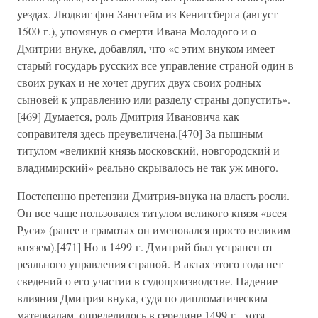
уездах. Людвиг фон Зансгейм из Кенигсберга (август
1500 г.), упомянув о смерти Ивана Молодого и о
Дмитрии-внуке, добавлял, что «с этим внуком имеет
старый государь русских все управление страной один в
своих руках и не хочет других двух своих родных
сыновей к управлению или разделу страны допустить».
[469] Думается, роль Дмитрия Ивановича как
соправителя здесь преувеличена.[470] За пышным
титулом «великий князь московский, новгородский и
владимирский» реально скрывалось не так уж много.
Постепенно претензии Дмитрия-внука на власть росли.
Он все чаще пользовался титулом великого князя «всея
Руси» (ранее в грамотах он именовался просто великим
князем).[471] Но в 1499 г. Дмитрий был устранен от
реального управления страной. В актах этого года нет
сведений о его участии в судопроизводстве. Падение
влияния Дмитрия-внука, судя по дипломатическим
материалам, определилось в середине 1499 г., хотя