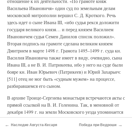
отношение к их деятельности. «По грамоте княж
Васильева Ивановичя» один суд по земельным делам
московской митрополии вершил С. Д. Кроткого. Речь
здесь идет о сыне Ивана III, «ибо судья рекся доложити
государя великого князя… и перед князем Василием
Ивановичем судья Семен Данилов список положил».
Вторая подпись на грамоте сделана великим князем
Дмитрием в марте 1498 г. Грамота 1495–1499 г. суда кн.
Василия Ивановича также имеет в виду, очевидно, сына
Ивана III, а не В. И. Патрикеева, ибо у него на суде были
бояре кн. Иван Юрьевич (Патрикеев) и Юрий Захарьич:
[511] отец не мог быть «судным мужем» на процессе,
разбиравшемся его сыном.
В архиве Троице-Сергиева монастыря встречаются акты с
прямой ссылкой на В. И. Голенина. Так, в меновной от
декабря 1499 г. на земли Московского уезда упоминается
«писец великого князя князь Василий Ивановичь». В. И.
←
→
Наследие Августа-Кесаря
Победа при Ведроши
Голенин проводил описание московских земель как раз в