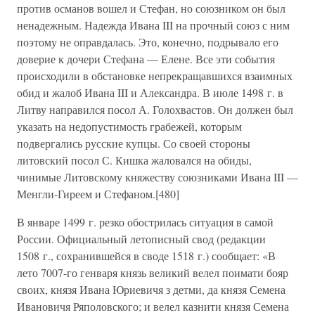
против османов вошел и Стефан, но союзником он был
ненадежным. Надежда Ивана III на прочный союз с ним
поэтому не оправдалась. Это, конечно, подрывало его
доверие к дочери Стефана — Елене. Все эти события
происходили в обстановке непрекращавшихся взаимных
обид и жалоб Ивана III и Александра. В июле 1498 г. в
Литву направился посол А. Голохвастов. Он должен был
указать на недопустимость грабежей, которым
подвергались русские купцы. Со своей стороны
литовский посол С. Кишка жаловался на обиды,
чинимые Литовскому княжеству союзниками Ивана III —
Менгли-Гиреем и Стефаном.[480]
В январе 1499 г. резко обострилась ситуация в самой
России. Официальный летописный свод (редакции
1508 г., сохранившейся в своде 1518 г.) сообщает: «В
лето 7007-го генваря князь великий велел поимати бояр
своих, князя Ивана Юриевичя з детми, да князя Семена
Ивановичя Ряполовского; и велел казнити князя Семена