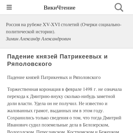
ВикиЧтение
Россия на рубеже XV-XVI столетий (Очерки социально-
политической истории).
Зимин Александр Александрович
Падение князей Патрикеевых и
Ряполовского
Падение князей Патрикеевых и Ряполовского
Торжественная коронация в феврале 1498 г. не означала
перехода к Дмитрию-внуку сколько-нибудь заметной
доли власти. Удела он не получил. Не известно и
жалованных грамот, выданных им в этом году.
Сохранились только сведения о том, что тогда Дмитрий
Иванович судил поземельные дела в Белозерском,
Вологодском, Переславском, Костромском и Бежецком