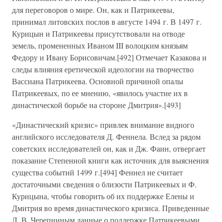
для переговоров о мире. Он, как и Патрикеевы,
принимал литовских послов в августе 1494 г. В 1497 г.
Курицын и Патрикеевы присутствовали на отводе
земель, промененных Иваном III волоцким князьям
Федору и Ивану Борисовичам.[492] Отмечает Казакова и
следы влияния еретической идеологии на творчество
Вассиана Патрикеева. Основной причиной опалы
Патрикеевых, по ее мнению, «явилось участие их в
династической борьбе на стороне Дмитрия».[493]
«Династический кризис» привлек внимание видного
английского исследователя Д. Феннела. Вслед за рядом
советских исследователей он, как и Дж. Фаин, отвергает
показание Степенной книги как источник для выяснения
существа событий 1499 г.[494] Феннел не считает
достаточными сведения о близости Патрикеевых и Ф.
Курицына, чтобы говорить об их поддержке Елены и
Дмитрия во время династического кризиса. Приведенные
Л. В. Черепниным данные о поддержке Патрикеевыми