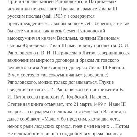
Причин опалы князей Ряполовского и Патрикеевых
источники не излагают. Правда, в грамоте Ивана III
русским послам (май 1503 г.) содержится
предупреждение: «… вы бы во всем себя берегли; а не так
бы есте чинили, как князь Семен Ряполовский
высокоумничал князем Васильем, княжим Ивановым
сыном Юриевича». Иван III имел в виду посольство С. И.
Ряполовского и В. И. Патрикеева в Литву, завершившееся
заключением мирного договора и браком литовского
великого князя Александра с дочерью Ивана III Еленой.
В чем состояло «высокоумничанье» (своеволие)
Ряполовского, можно только догадываться. Глухие
сведения о казни С. И. Ряполовского и пострижении В.
И. Патрикеева приводит А. Курбский. Наконец,
Степенная книга отмечает, что 21 марта 1499 г. Иван III
«нарек… государем и великим князем» сына Василия, и
далее сообщает: «Малым бо пред сим, яко за два лета,
некоих ради людьских крамол, гнев имея на них… Потом
же великий князь испыта подробну вся преже бывшая