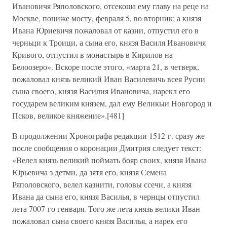
Ивановичя Ряполовского, отсекоша ему главу на реце на
Москве, пониже мосту, февраля 5, во вторник; а князя
Ивана Юриевичя пожаловал от казни, отпустил его в
черньци к Троици, а сына его, князя Василя Ивановичя
Кривого, отпустил в монастырь в Кирилов на
Белоозеро». Вскоре после этого, «марта 21, в четверк,
пожаловал князь великий Иван Василевичь всея Русии
сына своего, князя Василия Ивановича, нарекл его
государем великим князем, дал ему Великыи Новгород и
Псков, великое княжение».[481]
В продолжении Хронографа редакции 1512 г. сразу же
после сообщения о коронации Дмитрия следует текст:
«Велел князь великий поймать бояр своих, князя Ивана
Юрьевича з детми, да зятя его, князя Семена
Ряполовского, велел казнити, головы ссечи, а князя
Ивана да сына его, князя Василья, в чернцы отпустил
лета 7007-го генваря. Того же лета князь велики Иван
пожаловал сына своего князя Василья, а нарек его