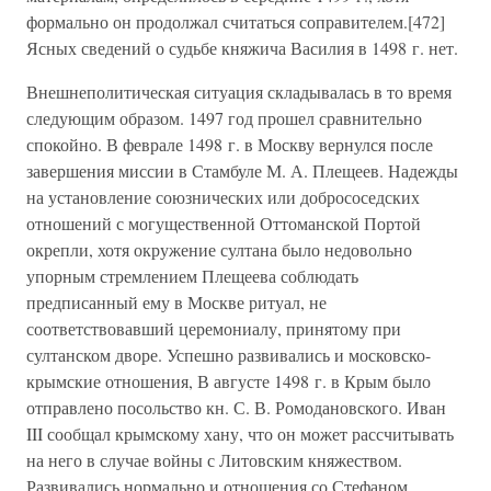
формально он продолжал считаться соправителем.[472]
Ясных сведений о судьбе княжича Василия в 1498 г. нет.
Внешнеполитическая ситуация складывалась в то время
следующим образом. 1497 год прошел сравнительно
спокойно. В феврале 1498 г. в Москву вернулся после
завершения миссии в Стамбуле М. А. Плещеев. Надежды
на установление союзнических или добрососедских
отношений с могущественной Оттоманской Портой
окрепли, хотя окружение султана было недовольно
упорным стремлением Плещеева соблюдать
предписанный ему в Москве ритуал, не
соответствовавший церемониалу, принятому при
султанском дворе. Успешно развивались и московско-
крымские отношения, В августе 1498 г. в Крым было
отправлено посольство кн. С. В. Ромодановского. Иван
III сообщал крымскому хану, что он может рассчитывать
на него в случае войны с Литовским княжеством.
Развивались нормально и отношения со Стефаном.