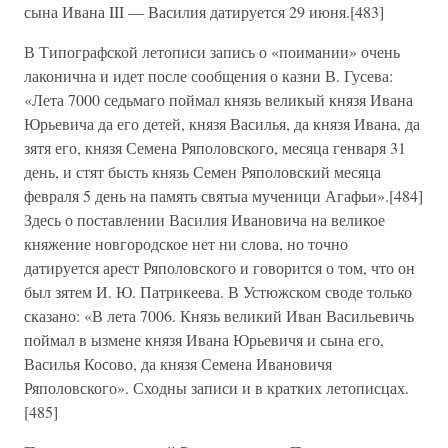
сына Ивана III — Василия датируется 29 июня.[483]
В Типографской летописи запись о «поимании» очень
лаконична и идет после сообщения о казни В. Гусева:
«Лета 7000 седьмаго поймал князь великый князя Ивана
Юрьевича да его детей, князя Василья, да князя Ивана, да
зятя его, князя Семена Ряполовского, месяца генваря 31
день, и стят бысть князь Семен Ряполовский месяца
февраля 5 день на память святыа мученици Агафьи».[484]
Здесь о поставлении Василия Ивановича на великое
княжение новгородское нет ни слова, но точно
датируется арест Ряполовского и говорится о том, что он
был зятем И. Ю. Патрикеева. В Устюжском своде только
сказано: «В лета 7006. Князь великий Иван Васильевичь
поймал в ызмене князя Ивана Юрьевичя и сына его,
Василья Косово, да князя Семена Ивановичя
Ряполовского». Сходны записи и в кратких летописцах.
[485]