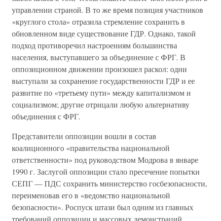
управлении страной. В то же время позиция участников
«круглого стола» отразила стремление сохранить в
обновленном виде существование ГДР. Однако, такой
подход противоречил настроениям большинства
населения, выступавшего за объединение с ФРГ. В
оппозиционном движении произошел раскол: одни
выступали за сохранение государственности ГДР и ее
развитие по «третьему пути» между капитализмом и
социализмом; другие отрицали любую альтернативу
объединения с ФРГ.
Представители оппозиции вошли в состав
коалиционного «правительства национальной
ответственности» под руководством Модрова в январе
1990 г. Заслугой оппозиции стало пресечение попытки
СЕПГ — ПДС сохранить министерство госбезопасности,
переименовав его в «ведомство национальной
безопасности». Роспуск штази был одним из главных
требований оппозиции и массовых демонстраций.