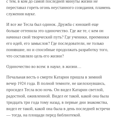
с тем, в ком до самой последней минуты жизни не
переставал гореть огонь неустанного созидания, пламень
служения науке.
И все же Тесла был одинок. Дружба с юношей еще
больше оттенила это одиночество. Где же те, с кем он
начинал свой творческий путь? Где ученики, преемники
его идей, его замыслов? Где последователи, не только
понявшие, но и способные продолжать разработку того,
что составляло цель его жизни?
Одиночество во всем: в науке, в жизни…
Печальная весть о смерти Катарин пришла в зимний
вечер 1924 года. В полной темноте, не шелохнувшись,
просидел Тесла всю ночь. Он видел Катарин светлой,
радостной, оживленной. Видел ее такой, какой она была
тридцать три года тому назад, в первые дни знакомства,
видел ее такой, какой она была в день последней встречи
— тогда, на площади перед библиотекой.