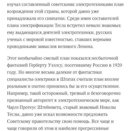
изучал составленный советскими электротехниками план
возрождения этой страны, которой давно уже
принадлежали его симпатии. Среди имен составителей
плана электрификации Тесла встретил немало знакомых
ему выдающихся деятелей электротехники, русских
ученых с мировой известностью, ставших верными
проводниками замыслов великого Ленина.
Этот необычайно смелый план показался несбыточной
фантазией Герберту Уэллсу, посетившему Россию в 1920
году. Но многие весьма далекие от фантастики
специалисты-электрики в Штатах считали план вполне
реальным и охотно принялись бы за его осуществление.
Например, такой осторожный, трезвый и безоговорочно
признанный авторитет в электротехническом мире, как
Чарлз Протеус Штейнметц, старый знакомый Николы
Теслы, давно уже искал возможности предложить
Советскому правительству свою помощь. Все чаще и
чаще говорили об этом и наиболее прогрессивные