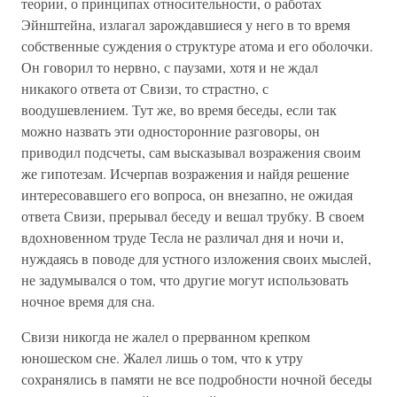
теории, о принципах относительности, о работах
Эйнштейна, излагал зарождавшиеся у него в то время
собственные суждения о структуре атома и его оболочки.
Он говорил то нервно, с паузами, хотя и не ждал
никакого ответа от Свизи, то страстно, с
воодушевлением. Тут же, во время беседы, если так
можно назвать эти односторонние разговоры, он
приводил подсчеты, сам высказывал возражения своим
же гипотезам. Исчерпав возражения и найдя решение
интересовавшего его вопроса, он внезапно, не ожидая
ответа Свизи, прерывал беседу и вешал трубку. В своем
вдохновенном труде Тесла не различал дня и ночи и,
нуждаясь в поводе для устного изложения своих мыслей,
не задумывался о том, что другие могут использовать
ночное время для сна.
Свизи никогда не жалел о прерванном крепком
юношеском сне. Жалел лишь о том, что к утру
сохранялись в памяти не все подробности ночной беседы