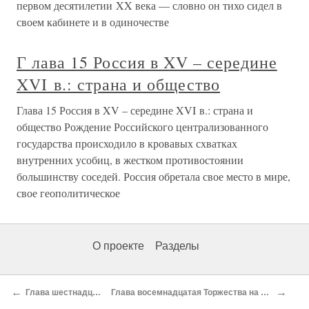
первом десятилетии XX века — словно он тихо сидел в
своем кабинете и в одиночестве
Г лава 15 Россия в XV – середине
XVI в.: страна и общество
Глава 15 Россия в XV – середине XVI в.: страна и
общество Рождение Российского централизованного
государства происходило в кровавых схватках
внутренних усобиц, в жестком противостоянии
большинству соседей. Россия обретала свое место в мире,
свое геополитическое
О проекте
Разделы
←
→
Глава шестнадцатая Получать ли медаль Эдисона? Нарушенная церемония. Катарин Джонсон
Глава восемнадцатая Торжества на родине. Несчастный случай и его последствия. Болезнь Теслы. Вторая мировая война. Отпор фашизму — дело всех славян. Первая гвардейская имени Теслы