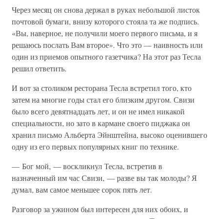
Через месяц он снова держал в руках небольшой листок
почтовой бумаги, внизу которого стояла та же подпись.
«Вы, наверное, не получили моего первого письма, и я
решаюсь послать Вам второе». Что это — наивность или
один из приемов опытного газетчика? На этот раз Тесла
решил ответить.
И вот за столиком ресторана Тесла встретил того, кто
затем на многие годы стал его близким другом. Свизи
было всего девятнадцать лет, и он не имел никакой
специальности, но зато в кармане своего пиджака он
хранил письмо Альберта Эйнштейна, высоко оценившего
одну из его первых популярных книг по технике.
— Бог мой, — воскликнул Тесла, встретив в
назначенный им час Свизи, — разве вы так молоды? Я
думал, вам самое меньшее сорок пять лет.
Разговор за ужином был интересен для них обоих, и