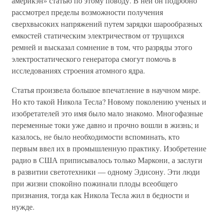
америкэн» статью по этому поводу. В ней он подробно
рассмотрел пределы возможности получения
сверхвысоких напряжений путем зарядки шарообразных
емкостей статическим электричеством от трущихся
ремней и высказал сомнение в том, что разряды этого
электростатического генератора смогут помочь в
исследованиях строения атомного ядра.
Статья произвела большое впечатление в научном мире.
Но кто такой Никола Тесла? Новому поколению ученых и
изобретателей это имя было мало знакомо. Многофазные
переменные токи уже давно и прочно вошли в жизнь; и
казалось, не было необходимости вспоминать, кто
первым ввел их в промышленную практику. Изобретение
радио в США приписывалось только Маркони, а заслуги
в развитии светотехники — одному Эдисону. Эти люди
при жизни спокойно пожинали плоды всеобщего
признания, тогда как Никола Тесла жил в бедности и
нужде.