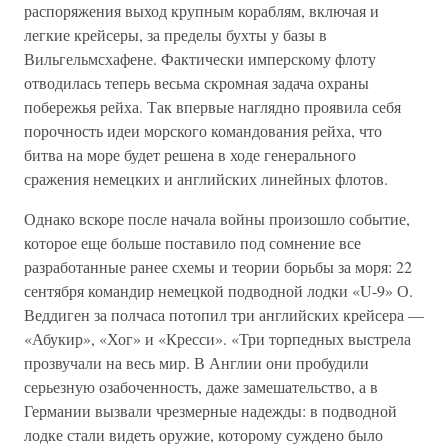
распоряжения выход крупным кораблям, включая и
легкие крейсеры, за пределы бухты у базы в
Вильгельмсхафене. Фактически имперскому флоту
отводилась теперь весьма скромная задача охраны
побережья рейха. Так впервые наглядно проявила себя
порочность идеи морского командования рейха, что
битва на море будет решена в ходе генерального
сражения немецких и английских линейных флотов.
Однако вскоре после начала войны произошло событие,
которое еще больше поставило под сомнение все
разработанные ранее схемы и теории борьбы за моря: 22
сентября командир немецкой подводной лодки «U-9» О.
Веддиген за полчаса потопил три английских крейсера —
«Абукир», «Хог» и «Кресси». «Три торпедных выстрела
прозвучали на весь мир. В Англии они пробудили
серьезную озабоченность, даже замешательство, а в
Германии вызвали чрезмерные надежды: в подводной
лодке стали видеть оружие, которому суждено было