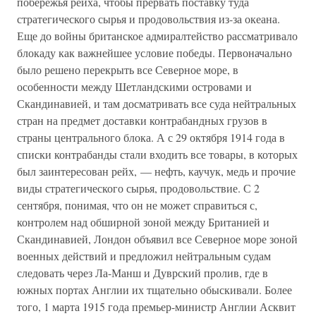
побережья рейха, чтобы прервать поставку туда
стратегического сырья и продовольствия из-за океана.
Еще до войны британское адмиралтейство рассматривало
блокаду как важнейшее условие победы. Первоначально
было решено перекрыть все Северное море, в
особенности между Шетландскими островами и
Скандинавией, и там досматривать все суда нейтральных
стран на предмет доставки контрабандных грузов в
страны центрального блока. А с 29 октября 1914 года в
списки контрабанды стали входить все товары, в которых
был заинтересован рейх, — нефть, каучук, медь и прочие
виды стратегического сырья, продовольствие. С 2
сентября, понимая, что он не может справиться с,
контролем над обширной зоной между Британией и
Скандинавией, Лондон объявил все Северное море зоной
военных действий и предложил нейтральным судам
следовать через Ла-Манш и Дуврский пролив, где в
южных портах Англии их тщательно обыскивали. Более
того, 1 марта 1915 года премьер-министр Англии Асквит