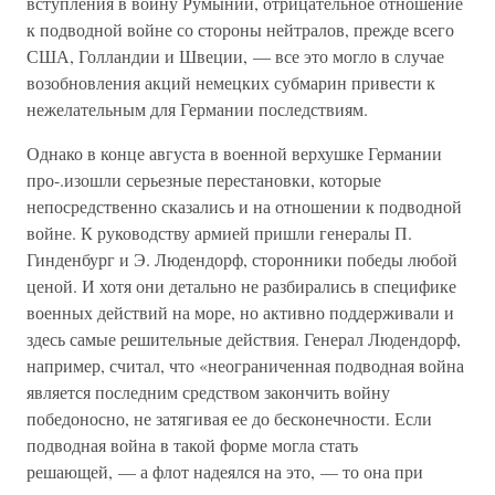
вступления в войну Румынии, отрицательное отношение
к подводной войне со стороны нейтралов, прежде всего
США, Голландии и Швеции, — все это могло в случае
возобновления акций немецких субмарин привести к
нежелательным для Германии последствиям.
Однако в конце августа в военной верхушке Германии
про-.изошли серьезные перестановки, которые
непосредственно сказались и на отношении к подводной
войне. К руководству армией пришли генералы П.
Гинденбург и Э. Людендорф, сторонники победы любой
ценой. И хотя они детально не разбирались в специфике
военных действий на море, но активно поддерживали и
здесь самые решительные действия. Генерал Людендорф,
например, считал, что «неограниченная подводная война
является последним средством закончить войну
победоносно, не затягивая ее до бесконечности. Если
подводная война в такой форме могла стать
решающей, — а флот надеялся на это, — то она при