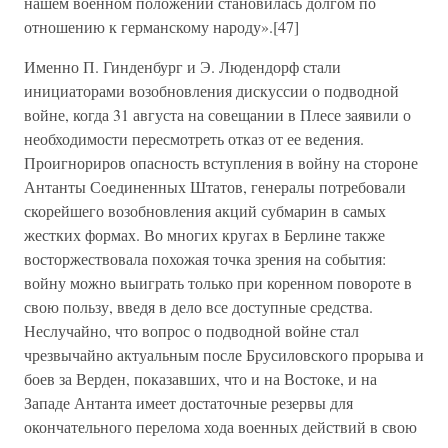
нашем военном положении становилась долгом по
отношению к германскому народу».[47]
Именно П. Гинденбург и Э. Людендорф стали
инициаторами возобновления дискуссии о подводной
войне, когда 31 августа на совещании в Плесе заявили о
необходимости пересмотреть отказ от ее ведения.
Проигнориров опасность вступления в войну на стороне
Антанты Соединенных Штатов, генералы потребовали
скорейшего возобновления акций субмарин в самых
жестких формах. Во многих кругах в Берлине также
восторжествовала похожая точка зрения на события:
войну можно выиграть только при коренном повороте в
свою пользу, введя в дело все доступные средства.
Неслучайно, что вопрос о подводной войне стал
чрезвычайно актуальным после Брусиловского прорыва и
боев за Верден, показавших, что и на Востоке, и на
Западе Антанта имеет достаточные резервы для
окончательного перелома хода военных действий в свою