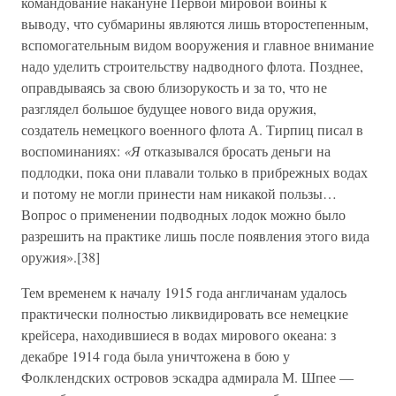
командование накануне Первой мировой войны к
выводу, что субмарины являются лишь второстепенным,
вспомогательным видом вооружения и главное внимание
надо уделить строительству надводного флота. Позднее,
оправдываясь за свою близорукость и за то, что не
разглядел большое будущее нового вида оружия,
создатель немецкого военного флота А. Тирпиц писал в
воспоминаниях:
«Я
отказывался бросать деньги на
подлодки, пока они плавали только в прибрежных водах
и потому не могли принести нам никакой пользы…
Вопрос о применении подводных лодок можно было
разрешить на практике лишь после появления этого вида
оружия».[38]
Тем временем к началу 1915 года англичанам удалось
практически полностью ликвидировать все немецкие
крейсера, находившиеся в водах мирового океана: з
декабре 1914 года была уничтожена в бою у
Фолклендских островов эскадра адмирала М. Шпее —