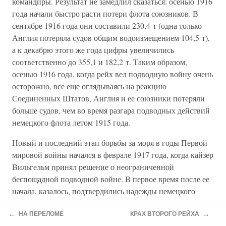
командиры. Результат не замедлил сказаться: осенью 1916
года начали быстро расти потери флота союзников. В
сентябре 1916 года они составили 230,4 т (одна только
Англия потеряла судов общим водоизмещением 104,5 т),
а к декабрю этого же года цифры увеличились
соответственно до 355,1 и 182,2 т. Таким образом,
осенью 1916 года, когда рейх вел подводную войну очень
осторожно, все еще оглядываясь на реакцию
Соединенных Штатов, Англия и ее союзники потеряли
больше судов, чем во время разгара подводных действий
немецкого флота летом 1915 года.
Новый и последний этап борьбы за моря в годы Первой
мировой войны начался в феврале 1917 года, когда кайзер
Вильгельм принял решение о неограниченной
беспощадной подводной войне. В первое время после ее
начала, казалось, подтвердились надежды немецкого
генштаба на то, что Англия не сможет ничего
←
→
противопоставить блокаде и за считанные месяцы будет
НА ПЕРЕЛОМЕ
КРАХ ВТОРОГО РЕЙХА