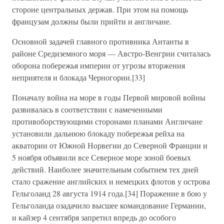
стороне центральных держав. При этом на помощь
французам должны были прийти и англичане.
Основной задачей главного противника Антанты в
районе Средиземного моря — Австро-Венгрии считалась
оборона побережья империи от угрозы вторжения
неприятеля и блокада Черногории.[33]
Поначалу война на море в годы Первой мировой войны
развивалась в соответствии с намеченными
противоборствующими сторонами планами Англичане
установили дальнюю блокаду побережья рейха на
акватории от Южной Норвегии до Северной Франции и
5 ноября объявили все Северное море зоной боевых
действий. Наиболее значительным событием тех дней
стало сражение английских и немецких флотов у острова
Гельголанд 28 августа 1914 года.[34] Поражение в бою у
Гельголанда озадачило высшее командование Германии,
и кайзер 4 сентября запретил впредь до особого