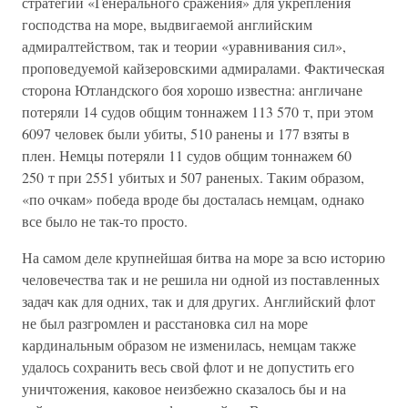
стратегии «Генерального сражения» для укрепления
господства на море, выдвигаемой английским
адмиралтейством, так и теории «уравнивания сил»,
проповедуемой кайзеровскими адмиралами. Фактическая
сторона Ютландского боя хорошо известна: англичане
потеряли 14 судов общим тоннажем 113 570 т, при этом
6097 человек были убиты, 510 ранены и 177 взяты в
плен. Немцы потеряли 11 судов общим тоннажем 60
250 т при 2551 убитых и 507 раненых. Таким образом,
«по очкам» победа вроде бы досталась немцам, однако
все было не так-то просто.
На самом деле крупнейшая битва на море за всю историю
человечества так и не решила ни одной из поставленных
задач как для одних, так и для других. Английский флот
не был разгромлен и расстановка сил на море
кардинальным образом не изменилась, немцам также
удалось сохранить весь свой флот и не допустить его
уничтожения, каковое неизбежно сказалось бы и на