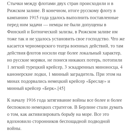
Стычки между флотами двух стран происходили и в
Рижском заливе. В конечном, итоге русскому флоту в
кампанию 1915 года удалось выполнить поставленные
перед ним задачи — немцы не были допущены в
Финский и Ботнический зализы, в Рижском заливе им
тоже так и не удалось установить свое господство. Что же
касается черноморского театра военных действий, то там
действия флотов носили еще более локальный характер,
но русские моряки, не понеся никаких потерь, потопили
1 легкий турецкий крейсер, 3 эскадренных миноносца, 4
канонерские лодки, 1 минный заградитель. При этом на
минах подорвались немецкий крейсер «Бреслау» и
минный крейсер «Берк».[45]
К началу 1916 года затягивание войны все более и более
беспокоило немецких стратегов. В Берлине стали думать
о том, как активизировать борьбу на море. Все это
вдохновило сторонников беспощадной подводной
войны.