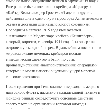
самое большое соединение немцев в зарубежных водах.
Еще раньше были потоплены крейсера «Карлсруэ»,
«Кайзер Вильгельм дер Гроссе», «Эмден» и другие,
действовавшие в одиночку на просторах Атлантического
океана и доставлявшие немало хлопот союзникам.
Последним в августе 1915 года был захвачен
англичанами на Мадагаскаре крейсер «Кенигсберг»,
который, впрочем, с октября 1914 года был заперт на
острове в устье одной из рек. В дальнейшем появления в
мировом океане немецких крейсеров носили
эпизодический характер и были, по сути,
пропагандистскими авантюристическими операциями,
которые не могли нанести ощутимый ущерб морской
торговле союзников.
После сражения при Гельголанде и перехода немецкого
надводного флота к пассивно-выжидательной тактике в
Лондоне решили сосредоточить основные действия
своего флота на организации торговой блокады