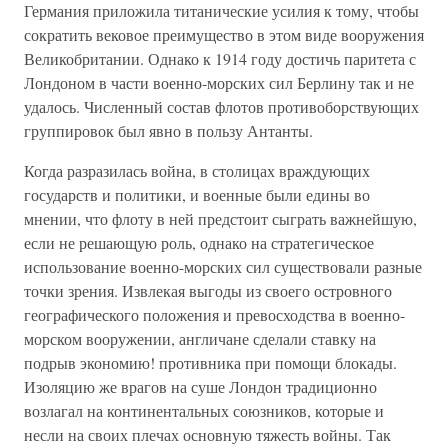
Германия приложила титанические усилия к тому, чтобы
сократить вековое преимущество в этом виде вооружения
Великобритании. Однако к 1914 году достичь паритета с
Лондоном в части военно-морских сил Берлину так и не
удалось. Численный состав флотов противоборствующих
группировок был явно в пользу Антанты.
Когда разразилась война, в столицах враждующих
государств и политики, и военные были едины во
мнении, что флоту в ней предстоит сыграть важнейшую,
если не решающую роль, однако на стратегическое
использование военно-морских сил существовали разные
точки зрения. Извлекая выгоды из своего островного
географического положения и превосходства в военно-
морском вооружении, англичане сделали ставку на
подрыв экономию! противника при помощи блокады.
Изоляцию же врагов на суше Лондон традиционно
возлагал на континентальных союзников, которые и
несли на своих плечах основную тяжесть войны. Так