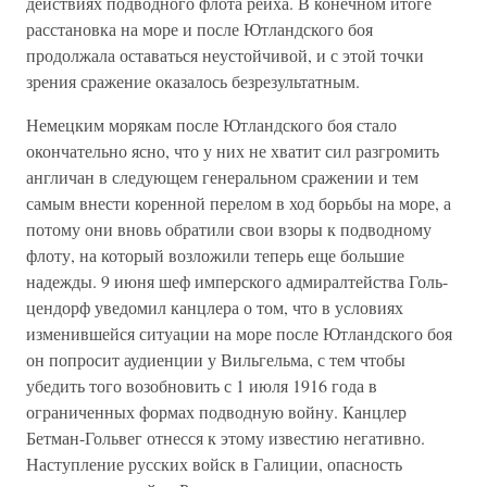
действиях подводного флота рейха. В конечном итоге
расстановка на море и после Ютландского боя
продолжала оставаться неустойчивой, и с этой точки
зрения сражение оказалось безрезультатным.
Немецким морякам после Ютландского боя стало
окончательно ясно, что у них не хватит сил разгромить
англичан в следующем генеральном сражении и тем
самым внести коренной перелом в ход борьбы на море, а
потому они вновь обратили свои взоры к подводному
флоту, на который возложили теперь еще большие
надежды. 9 июня шеф имперского адмиралтейства Голь-
цендорф уведомил канцлера о том, что в условиях
изменившейся ситуации на море после Ютландского боя
он попросит аудиенции у Вильгельма, с тем чтобы
убедить того возобновить с 1 июля 1916 года в
ограниченных формах подводную войну. Канцлер
Бетман-Гольвег отнесся к этому известию негативно.
Наступление русских войск в Галиции, опасность