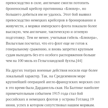
превосходство в силе, англичане смогли потопить
броненосный крейсер противника «Блюхер», но
большего добиться им не удалось. Этот бой выявил
превосходство немецких крейсеров в бронировании и
живучести, а моряки имперского флота показали более
высокую, чем англичане, тактическую и огневую
подготовку. Тем не менее, учитывая гибель «Блюхера»,
Вильгельм посчитал, что его флот еще не готов к
генеральному сражению, и вновь запретил крупным
судам выходить без его особого распоряжения больше
чем на 100 миль из Гельголандской бухты.[44]
На других театрах военные действия носили еще более
локальный характер. Так, на Средиземном море
крупнейшей операцией англо-французских морских сил
в это время была Дарданелль-ская. На Балтике наиболее
примечательным событием 1915 года стал бой
российских и немецких флотов у острова Готланд 19
июня, успех в котором сопутствовал нашим морякам.