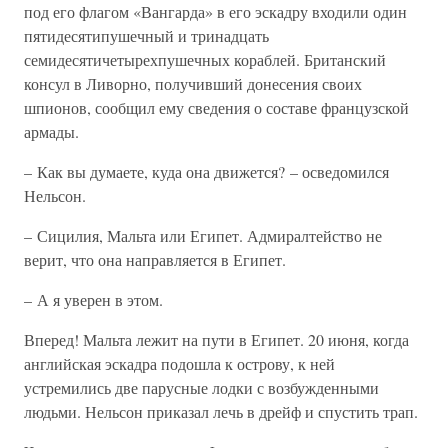
под его флагом «Вангарда» в его эскадру входили один
пятидесятипушечный и тринадцать
семидесятичетырехпушечных кораблей. Британский
консул в Ливорно, получивший донесения своих
шпионов, сообщил ему сведения о составе французской
армады.
– Как вы думаете, куда она движется? – осведомился
Нельсон.
– Сицилия, Мальта или Египет. Адмиралтейство не
верит, что она направляется в Египет.
– А я уверен в этом.
Вперед! Мальта лежит на пути в Египет. 20 июня, когда
английская эскадра подошла к острову, к ней
устремились две парусные лодки с возбужденными
людьми. Нельсон приказал лечь в дрейф и спустить трап.