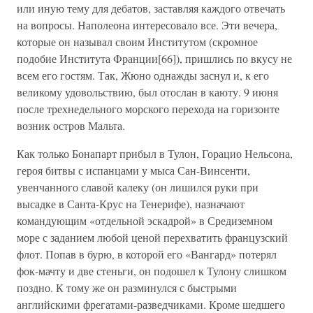
или иную тему для дебатов, заставляя каждого отвечать
на вопросы. Наполеона интересовало все. Эти вечера,
которые он называл своим Институтом (скромное
подобие Института Франции[66]), пришлись по вкусу не
всем его гостям. Так, Жюно однажды заснул и, к его
великому удовольствию, был отослан в каюту. 9 июня
после трехнедельного морского перехода на горизонте
возник остров Мальта.
Как только Бонапарт прибыл в Тулон, Горацио Нельсона,
героя битвы с испанцами у мыса Сан-Винсенти,
увенчанного славой калеку (он лишился руки при
высадке в Санта-Крус на Тенерифе), назначают
командующим «отдельной эскадрой» в Средиземном
море с заданием любой ценой перехватить французский
флот. Попав в бурю, в которой его «Вангард» потерял
фок-мачту и две стеньги, он подошел к Тулону слишком
поздно. К тому же он разминулся с быстрыми
английскими фрегатами-разведчиками. Кроме шедшего