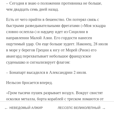
– Сегодня я знаю о положении противника не больше,
чем двадцать семь дней назад.
Есть от чего прийти в бешенство. Он потерял связь с
быстрыми разведывательными фрегатами («Моя эскадра
словно ослепла») и наудачу идет из Сицилии в
направлении Малой Азии. Его гордости нанесен
ощутимый удар. Он еще больше худеет. Наконец, 28 июля
в море у берегов Греции к югу от Морей (Рион) его
авангард перехватывает небольшое французское
суденышко и сигнализирует флагом:
– Бонапарт высадился в Александрии 2 июля.
Нельсон бросается вперед.
«Гром тысячи пушек разрывает воздух. Вокруг свистят
осколки металла, борта кораблей с треском ломаются от
ударов ядер, слышатся вопли искалеченных матросов и
←
→
НЕВЕДОМЫЙ АЛЖИР
ЛЕССЕПС ВЕЛИКОЛЕПНЫЙ
крики «ура» победителей при виде пламени, лижущего