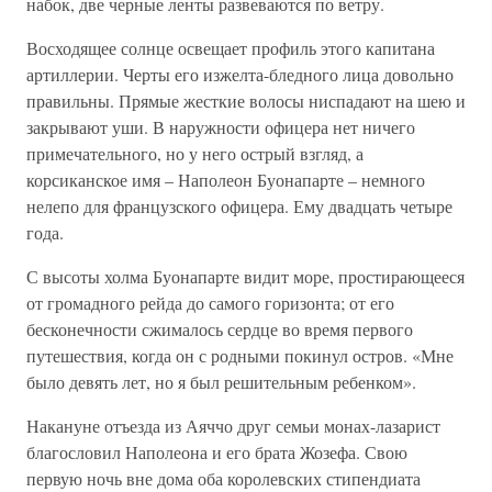
набок, две черные ленты развеваются по ветру.
Восходящее солнце освещает профиль этого капитана
артиллерии. Черты его изжелта-бледного лица довольно
правильны. Прямые жесткие волосы ниспадают на шею и
закрывают уши. В наружности офицера нет ничего
примечательного, но у него острый взгляд, а
корсиканское имя – Наполеон Буонапарте – немного
нелепо для французского офицера. Ему двадцать четыре
года.
С высоты холма Буонапарте видит море, простирающееся
от громадного рейда до самого горизонта; от его
бесконечности сжималось сердце во время первого
путешествия, когда он с родными покинул остров. «Мне
было девять лет, но я был решительным ребенком».
Накануне отъезда из Аяччо друг семьи монах-лазарист
благословил Наполеона и его брата Жозефа. Свою
первую ночь вне дома оба королевских стипендиата