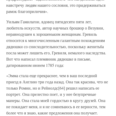
навстречу людям нашего сословия, это придерживаться
рамок благоприличия».
Уильям Гамильтон, вдовец пятидесяти пяти лет,
любитель искусств, автор научных брошюр о Везувии,
неравнодушен к хорошеньким женщинам. Гревиль
относится к многочисленным галантным похождениям
дядюшки со снисходительностью, поскольку женитьба
посла может лишить его, Гревиля, немалого наследства.
Вот что написал племянник дядюшке в письме,
датированном июнем 1785 года:
«Эмма стала еще прекраснее, чем в ваш последний
приезд в Англию три года назад. Она так красива, что не
только Ромни, но и Рейнолдс[64] решил написать ее
портрет. Она прелестно поет, и у нее безупречные
манеры. Она стала моей гордостью в кругу друзей. Она
не покидает меня, и я не сомневаюсь в ее верности, тем
более что я знаю, какие предложения она получает.