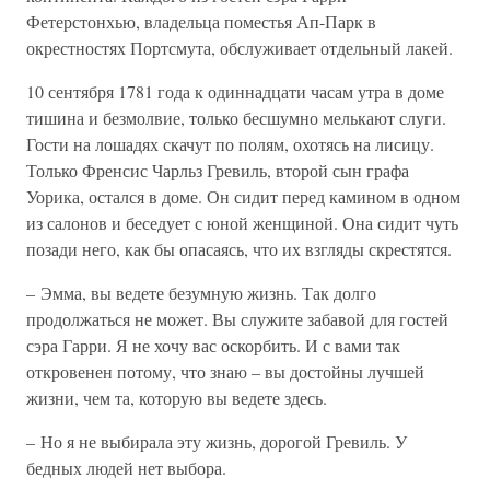
Фетерстонхью, владельца поместья Ап-Парк в
окрестностях Портсмута, обслуживает отдельный лакей.
10 сентября 1781 года к одиннадцати часам утра в доме
тишина и безмолвие, только бесшумно мелькают слуги.
Гости на лошадях скачут по полям, охотясь на лисицу.
Только Френсис Чарльз Гревиль, второй сын графа
Уорика, остался в доме. Он сидит перед камином в одном
из салонов и беседует с юной женщиной. Она сидит чуть
позади него, как бы опасаясь, что их взгляды скрестятся.
– Эмма, вы ведете безумную жизнь. Так долго
продолжаться не может. Вы служите забавой для гостей
сэра Гарри. Я не хочу вас оскорбить. И с вами так
откровенен потому, что знаю – вы достойны лучшей
жизни, чем та, которую вы ведете здесь.
– Но я не выбирала эту жизнь, дорогой Гревиль. У
бедных людей нет выбора.