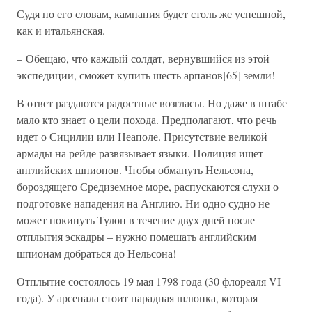
Судя по его словам, кампания будет столь же успешной,
как и итальянская.
– Обещаю, что каждый солдат, вернувшийся из этой
экспедиции, сможет купить шесть арпанов[65] земли!
В ответ раздаются радостные возгласы. Но даже в штабе
мало кто знает о цели похода. Предполагают, что речь
идет о Сицилии или Неаполе. Присутствие великой
армады на рейде развязывает языки. Полиция ищет
английских шпионов. Чтобы обмануть Нельсона,
бороздящего Средиземное море, распускаются слухи о
подготовке нападения на Англию. Ни одно судно не
может покинуть Тулон в течение двух дней после
отплытия эскадры – нужно помешать английским
шпионам добраться до Нельсона!
Отплытие состоялось 19 мая 1798 года (30 флореаля VI
года). У арсенала стоит парадная шлюпка, которая