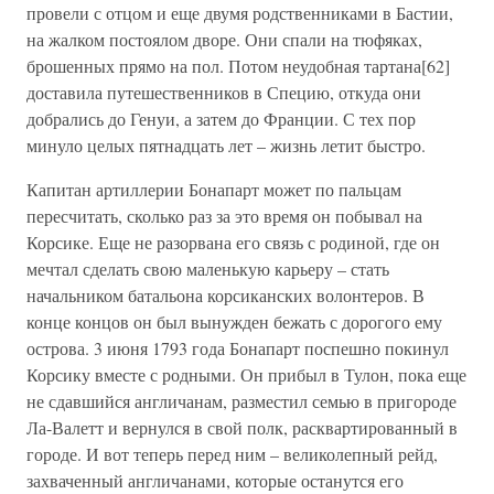
провели с отцом и еще двумя родственниками в Бастии,
на жалком постоялом дворе. Они спали на тюфяках,
брошенных прямо на пол. Потом неудобная тартана[62]
доставила путешественников в Специю, откуда они
добрались до Генуи, а затем до Франции. С тех пор
минуло целых пятнадцать лет – жизнь летит быстро.
Капитан артиллерии Бонапарт может по пальцам
пересчитать, сколько раз за это время он побывал на
Корсике. Еще не разорвана его связь с родиной, где он
мечтал сделать свою маленькую карьеру – стать
начальником батальона корсиканских волонтеров. В
конце концов он был вынужден бежать с дорогого ему
острова. 3 июня 1793 года Бонапарт поспешно покинул
Корсику вместе с родными. Он прибыл в Тулон, пока еще
не сдавшийся англичанам, разместил семью в пригороде
Ла-Валетт и вернулся в свой полк, расквартированный в
городе. И вот теперь перед ним – великолепный рейд,
захваченный англичанами, которые останутся его