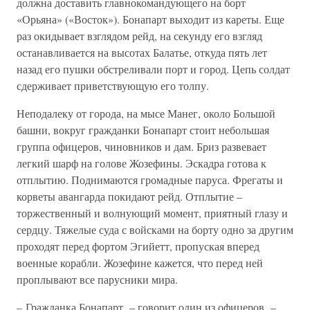
должна доставить главнокомандующего на борт
«Орьяна» («Восток»). Бонапарт выходит из кареты. Еще
раз окидывает взглядом рейд, на секунду его взгляд
останавливается на высотах Балатье, откуда пять лет
назад его пушки обстреливали порт и город. Цепь солдат
сдерживает приветствующую его толпу.
Неподалеку от города, на мысе Манег, около Большой
башни, вокруг гражданки Бонапарт стоит небольшая
группа офицеров, чиновников и дам. Бриз развевает
легкий шарф на голове Жозефины. Эскадра готова к
отплытию. Поднимаются громадные паруса. Фрегаты и
корветы авангарда покидают рейд. Отплытие –
торжественный и волнующий момент, приятный глазу и
сердцу. Тяжелые суда с войсками на борту одно за другим
проходят перед фортом Эгийетт, пропуская вперед
военные корабли. Жозефине кажется, что перед ней
проплывают все парусники мира.
– Гражданка Бонапарт, – говорит один из офицеров, –