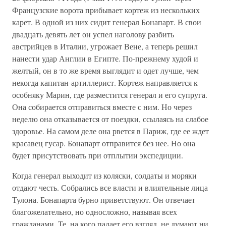
Французские ворота прибывает кортеж из нескольких
карет. В одной из них сидит генерал Бонапарт. В свои
двадцать девять лет он успел наголову разбить
австрийцев в Италии, угрожает Вене, а теперь решил
нанести удар Англии в Египте. По-прежнему худой и
желтый, он в то же время выглядит и одет лучше, чем
некогда капитан-артиллерист. Кортеж направляется к
особняку Марин, где разместится генерал и его супруга.
Она собирается отправиться вместе с ним. Но через
неделю она отказывается от поездки, ссылаясь на слабое
здоровье. На самом деле она рвется в Париж, где ее ждет
красавец гусар. Бонапарт отправится без нее. Но она
будет присутствовать при отплытии экспедиции.
Когда генерал выходит из коляски, солдаты и моряки
отдают честь. Собрались все власти и влиятельные лица
Тулона. Бонапарта бурно приветствуют. Он отвечает
благожелательно, но односложно, называя всех
гражданами. Те, на кого падает его взгляд, не думают ни