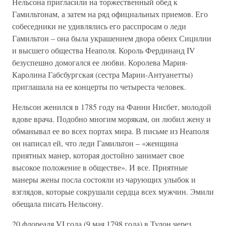
Нельсона пригласили на торжественный обед к
Гамильтонам, а затем на ряд официальных приемов. Его
собеседники не удивлялись его расспросам о леди
Гамильтон – она была украшением двора обеих Сицилии
и высшего общества Неаполя. Король Фердинанд IV
безуспешно домогался ее любви. Королева Мария-
Каролина Габсбургская (сестра Марии-Антуанетты)
приглашала на ее концерты по четыреста человек.
Нельсон женился в 1785 году на Фанни Нисбет, молодой
вдове врача. Подобно многим морякам, он любил жену и
обманывал ее во всех портах мира. В письме из Неаполя
он написал ей, что леди Гамильтон – «женщина
приятных манер, которая достойно занимает свое
высокое положение в обществе». И все. Приятные
манеры жены посла состояли из чарующих улыбок и
взглядов, которые сокрушали сердца всех мужчин. Эмили
обещала писать Нельсону.
20 флореаля VI года (9 мая 1798 года) в Тулон через