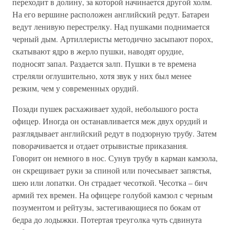
переходит в долину, за которой начинается другой холм.
На его вершине расположен английский редут. Батареи
ведут ленивую перестрелку. Над пушками поднимается
черный дым. Артиллеристы методично засыпают порох,
скатывают ядро в жерло пушки, наводят орудие,
подносят запал. Раздается залп. Пушки в те времена
стреляли оглушительно, хотя звук у них был менее
резким, чем у современных орудий.
Позади пушек расхаживает худой, небольшого роста
офицер. Иногда он останавливается меж двух орудий и
разглядывает английский редут в подзорную трубу. Затем
поворачивается и отдает отрывистые приказания.
Говорит он немного в нос. Сунув трубу в карман камзола,
он скрещивает руки за спиной или почесывает запястья,
шею или лопатки. Он страдает чесоткой. Чесотка – бич
армий тех времен. На офицере голубой камзол с черным
позументом и рейтузы, застегивающиеся по бокам от
бедра до лодыжки. Потертая треуголка чуть сдвинута