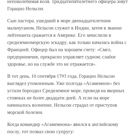
непоколебимая воля. Тридцатипятилетнего офицера зовут
Горацио Нельсон.
Сын пастора, ушедший в море двенадцатилетним
мальчуганом, Нельсон служит в Индии, затем в звании
лейтенанта сражается в Америке. Его зачислили в
средиземноморскую эскадру, как только началась война с
Францией. Офицер был на хорошем счету: «Смел,
предприимчив, прекрасно управляет судном; слабое
здоровье, но на службе это не отражается».
В тот день, 10 сентября 1793 года, Горацио Нельсон
выглядел утомленным. Уже полгода «Агамемнон» без
устали бороздил Средиземное море, проведя на якорных
стоянках не более двадцати дней. А если на море
начиналось волнение, Нельсон страдал от приступов
морской болезни.
Когда командир «Агамемнона» явился к английскому
послу, тот позвал свою супругу: