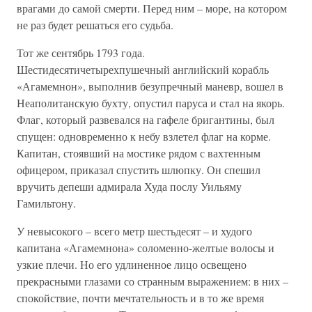
врагами до самой смерти. Перед ним – море, на котором
не раз будет решаться его судьба.
Тот же сентябрь 1793 года.
Шестидесятичетырехпушечный английский корабль
«Агамемнон», выполнив безупречный маневр, вошел в
Неаполитанскую бухту, опустил паруса и стал на якорь.
Флаг, который развевался на гафеле бригантины, был
спущен: одновременно к небу взлетел флаг на корме.
Капитан, стоявший на мостике рядом с вахтенным
офицером, приказал спустить шлюпку. Он спешил
вручить депеши адмирала Худа послу Уильяму
Гамильтону.
У невысокого – всего метр шестьдесят – и худого
капитана «Агамемнона» соломенно-желтые волосы и
узкие плечи. Но его удлиненное лицо освещено
прекрасными глазами со странным выражением: в них –
спокойствие, почти мечтательность и в то же время