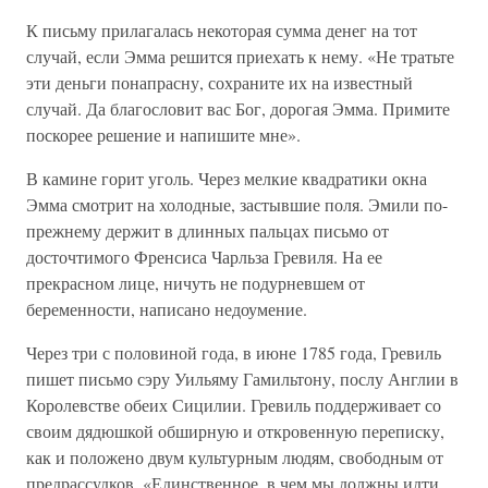
К письму прилагалась некоторая сумма денег на тот
случай, если Эмма решится приехать к нему. «Не тратьте
эти деньги понапрасну, сохраните их на известный
случай. Да благословит вас Бог, дорогая Эмма. Примите
поскорее решение и напишите мне».
В камине горит уголь. Через мелкие квадратики окна
Эмма смотрит на холодные, застывшие поля. Эмили по-
прежнему держит в длинных пальцах письмо от
досточтимого Френсиса Чарльза Гревиля. На ее
прекрасном лице, ничуть не подурневшем от
беременности, написано недоумение.
Через три с половиной года, в июне 1785 года, Гревиль
пишет письмо сэру Уильяму Гамильтону, послу Англии в
Королевстве обеих Сицилии. Гревиль поддерживает со
своим дядюшкой обширную и откровенную переписку,
как и положено двум культурным людям, свободным от
предрассудков. «Единственное, в чем мы должны идти