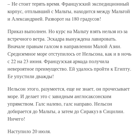
– Не стоит терять время. Французский экспедиционный
корпус, отплывший с Мальты, находится между Мальтой
и Александрией. Разворот на 180 градусов!
Приказ выполнен. Но курс на Мальту взять нельзя из-за
встречного ветра. Эскадра вынуждена лавировать.
Вначале правым галсом в направлении Малой Азии.
Средиземное море отступилось от Нельсона, как и в ночь
с 22 на 23 июня. Французская армада получила
невероятное преимущество. Ей удалось пройти к Египту.
Ее упустили дважды!
Нельсон этого, разумеется, еще не знает, он прочесывает
море. И делает это с завидным англосаксонским
упрямством. Галс налево, галс направо. Нельсон
добирается до Мальты, а затем до Сиракуз в Сицилии.
Ничего!
Наступило 20 июля.