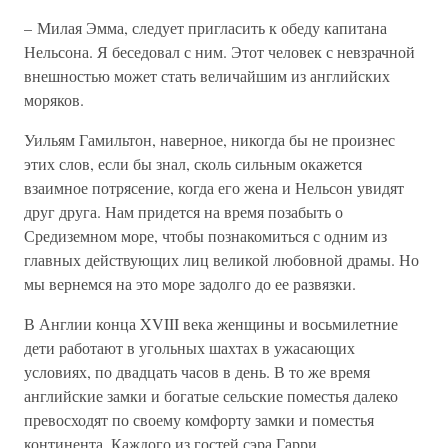
– Милая Эмма, следует пригласить к обеду капитана
Нельсона. Я беседовал с ним. Этот человек с невзрачной
внешностью может стать величайшим из английских
моряков.
Уильям Гамильтон, наверное, никогда бы не произнес
этих слов, если бы знал, сколь сильным окажется
взаимное потрясение, когда его жена и Нельсон увидят
друг друга. Нам придется на время позабыть о
Средиземном море, чтобы познакомиться с одним из
главных действующих лиц великой любовной драмы. Но
мы вернемся на это море задолго до ее развязки.
В Англии конца XVIII века женщины и восьмилетние
дети работают в угольных шахтах в ужасающих
условиях, по двадцать часов в день. В то же время
английские замки и богатые сельские поместья далеко
превосходят по своему комфорту замки и поместья
континента. Каждого из гостей сэра Гарри