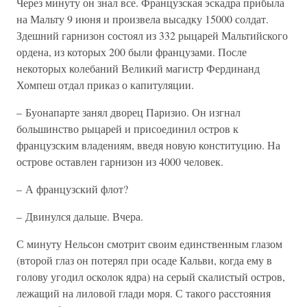
Через минуту он знал все. Французская эскадра прибыла
на Мальту 9 июня и произвела высадку 15000 солдат.
Здешний гарнизон состоял из 332 рыцарей Мальтийского
ордена, из которых 200 были французами. После
некоторых колебаний Великий магистр Фердинанд
Хомпеш отдал приказ о капитуляции.
– Буонапарте занял дворец Паризио. Он изгнал
большинство рыцарей и присоединил остров к
французским владениям, введя новую конституцию. На
острове оставлен гарнизон из 4000 человек.
– А французский флот?
– Двинулся дальше. Вчера.
С минуту Нельсон смотрит своим единственным глазом
(второй глаз он потерял при осаде Кальви, когда ему в
голову угодил осколок ядра) на серый скалистый остров,
лежащий на лиловой глади моря. С такого расстояния