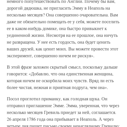
немного попутешествовать по Англии. Почему бы вам,
дорогой дядюшка, не пригласить Эмму в Неаполь на
несколько месяцев? Она совершенно очаровательна. Вам
даже не обязательно помещать ее у себя, можете поселить
ее в каком-нибудь домике, она быстро привыкнет к
уединенной жизни. Несмотря на ее прошлое, она ничуть
не развращена. У нее есть гордость, она будет ценить
ваших друзей, как ценит моих. Вы можете провести этот
эксперимент, совершенно ничем не рискуя».
В этой фразе заложен скрытый смысл, поскольку дальше
говорится: «Добавлю, что она единственная женщина,
которая ничем не оскорбила моих чувств. Вряд ли есть
более чистая, нежная и приятная подруга, чем она».
Посол проглотил приманку, как голодная щука. Он
отправил приглашение Эмме. Эмма, уверенная, что через
несколько месяцев Гревиль приедет за ней, соглашается.
26 апреля 1786 года она прибывает в Неаполь. А через
четыре дня пишет письмо своему ненаглядному Гревилю: