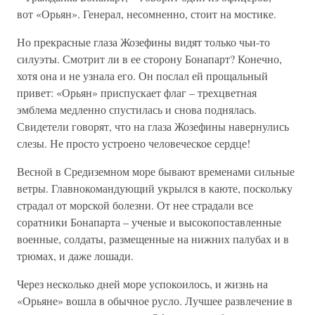
вот «Орьян». Генерал, несомненно, стоит на мостике.
Но прекрасные глаза Жозефины видят только чьи-то
силуэты. Смотрит ли в ее сторону Бонапарт? Конечно,
хотя она и не узнала его. Он послал ей прощальный
привет: «Орьян» приспускает флаг – трехцветная
эмблема медленно спустилась и снова поднялась.
Свидетели говорят, что на глаза Жозефины навернулись
слезы. Не просто устроено человеческое сердце!
Весной в Средиземном море бывают временами сильные
ветры. Главнокомандующий укрылся в каюте, поскольку
страдал от морской болезни. От нее страдали все
соратники Бонапарта – ученые и высокопоставленные
военные, солдаты, размещенные на нижних палубах и в
трюмах, и даже лошади.
Через несколько дней море успокоилось, и жизнь на
«Орьяне» вошла в обычное русло. Лучшее развлечение в