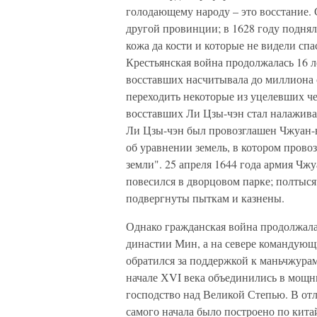
голодающему народу – это восстание. С
другой провинции; в 1628 году поднялс
кожа да кости и которые не видели сп
Крестьянская война продолжалась 16 л
восставших насчитывала до миллиона 
переходить некоторые из уцелевших ч
восставших Ли Цзы-чэн стал налажива
Ли Цзы-чэн был провозглашен Чжуан-в
об уравнении земель, в котором пров
земли". 25 апреля 1644 года армия Чж
повесился в дворцовом парке; полтыс
подвергнуты пыткам и казнены.
Однако гражданская война продолжала
династии Мин, а на севере командую
обратился за поддержкой к маньчжура
начале ХVI века объединились в мощ
господство над Великой Степью. В отл
самого начала было построено по кит