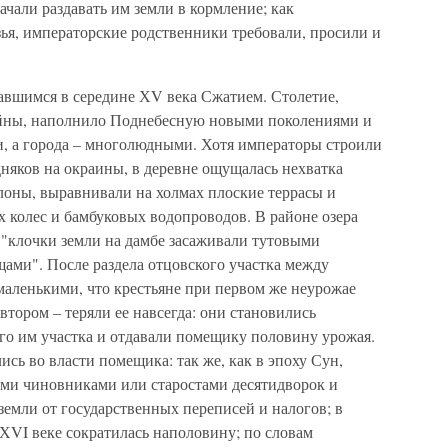
ачали раздавать им земли в кормление; как
ья, императорские родственники требовали, просили и
вшимся в середине ХV века Сжатием. Столетие,
йны, наполнило Поднебесную новыми поколениями и
, а города – многолюдными. Хотя императоры строили
няков на окраины, в деревне ощущалась нехватка
лоны, выравнивали на холмах плоские террасы и
колес и бамбуковых водопроводов. В районе озера
о "клочки земли на дамбе засаживали тутовыми
ощами". После раздела отцовского участка между
маленькими, что крестьяне при первом же неурожае
втором – теряли ее навсегда: они становились
го им участка и отдавали помещику половину урожая.
ись во власти помещика: так же, как в эпоху Сун,
и чиновниками или старостами десятидворок и
емли от государственных переписей и налогов; в
 ХVI веке сократилась наполовину; по словам