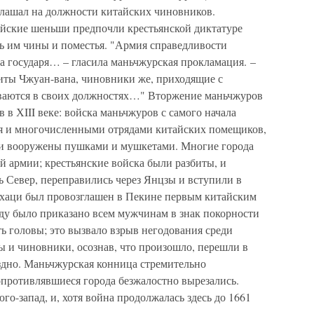
глашал на должности китайских чиновников.
йские шеньши предпочли крестьянской диктатуре
ь им чины и поместья. "Армия справедливости
а государя… – гласила маньчжурская прокламация. –
иты Чжуан-вана, чиновники же, приходящие с
иваются в своих должностях…" Вторжение маньчжуров
 в ХIII веке: войска маньчжуров с самого начала
уя и многочисленными отрядами китайских помещиков,
ли вооружены пушками и мушкетами. Многие города
й армии; крестьянские войска были разбиты, и
ь Север, переправились через Янцзы и вступили в
рхаци был провозглашен в Пекине первым китайским
ду было приказано всем мужчинам в знак покорности
ь головы; это вызвало взрыв негодования среди
ы и чиновники, осознав, что произошло, перешли в
здно. Маньчжурская конница стремительно
противлявшиеся города безжалостно вырезались.
го-запад, и, хотя война продолжалась здесь до 1661