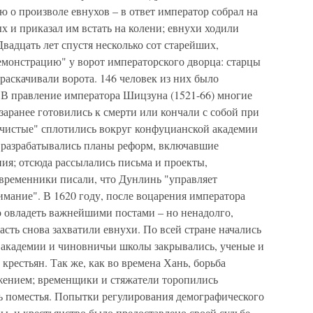
 о произволе евнухов – в ответ император собрал на
 и приказал им встать на колени; евнухи ходили
вадцать лет спустя несколько сот старейших,
монстрацию" у ворот императорского дворца: старцы
раскачивали ворота. 146 человек из них было
. В правление императора Шицзуна (1521-66) многие
заранее готовились к смерти или кончали с собой при
 "чистые" сплотились вокруг конфуцианской академии
ь разрабатывались планы реформ, включавшие
ия; отсюда рассылались письма и проекты,
овременники писали, что Дунлинь "управляет
мание". В 1620 году, после воцарения императора
о овладеть важнейшими постами – но ненадолго,
асть снова захватили евнухи. По всей стране начались
 академии и чиновничьи школы закрывались, ученые и
крестьян. Так же, как во времена Хань, борьба
жением; временщики и стяжатели торопились
ить поместья. Попытки регулирования демографического
, и крестьянство было предоставлено своей судьбе.