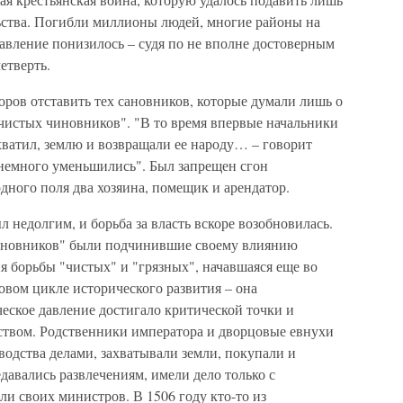
ьства. Погибли миллионы людей, многие районы на
авление понизилось – судя по не вполне достоверным
етверть.
оров отставить тех сановников, которые думали лишь о
 "чистых чиновников". "В то время впервые начальники
ахватил, землю и возвращали ее народу… – говорит
немного уменьшились". Был запрещен сгон
одного поля два хозяина, помещик и арендатор.
 недолгим, и борьба за власть вскоре возобновилась.
новников" были подчинившие своему влиянию
я борьбы "чистых" и "грязных", начавшаяся еще во
овом цикле исторического развития – она
ческое давление достигало критической точки и
ством. Родственники императора и дворцовые евнухи
водства делами, захватывали земли, покупали и
авались развлечениям, имели дело только с
и своих министров. В 1506 году кто-то из