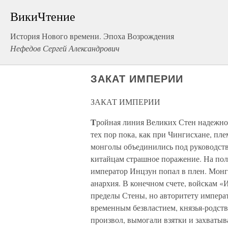
ВикиЧтение
История Нового времени. Эпоха Возрождения
Нефедов Сергей Александрович
ЗАКАТ ИМПЕРИИ
ЗАКАТ ИМПЕРИИ
Т
ройная линия Великих Стен надежно 
тех пор пока, как при Чингисхане, пл
монголы объединились под руководств
китайцам страшное поражение. На поле
император Инцзун попал в плен. Монг
анархия. В конечном счете, войскам «
пределы Стены, но авторитету императ
временным безвластием, князья-родст
произвол, вымогали взятки и захватыв