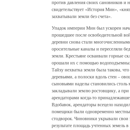
против давления своих сановников и н
свидетельствует «История Мин», «княз
захватывали земли без счета».
Упадок империи Мин был ускорен нача
прошедшее после освободительной во
деревни снова стали многочисленными
оросительные каналы и переселяли бед
земли. Крестьяне осваивали горные ск
орошали их с помощью водоподъемных 
Тайху нехватка земли была такова, чт
деревьями, а полоски вдоль стен – ов
сыновьями наделы становились столь 
закладывали землю ростовщику, а при 
арендаторами когда-то принадлежавше
Вдобавок, арендаторы всецело находил
помещики были одновременно местным
стодворок. Чиновники укрывали свои з
результате площадь учтенных земель в