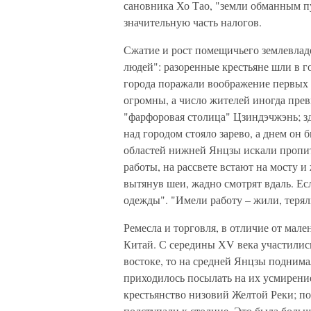
сановника Хо Тао, "земли обманным п
значительную часть налогов.
Сжатие и рост помещичьего землевлад
людей": разоренные крестьяне шли в г
города поражали воображение первых 
огромны, а число жителей иногда пр
"фарфоровая столица" Цзиндэчжэнь; зд
над городом стояло зарево, а днем о
областей нижней Янцзы искали пропита
работы, на рассвете встают на мосту 
вытянув шеи, жадно смотрят вдаль. Есл
одежды". "Имели работу – жили, терял
Ремесла и торговля, в отличие от мал
Китай. С середины ХV века участились
востоке, то на средней Янцзы поднима
приходилось посылать на их усмирение
крестьянство низовий Желтой Реки; п
подступали к столице. Это была больш