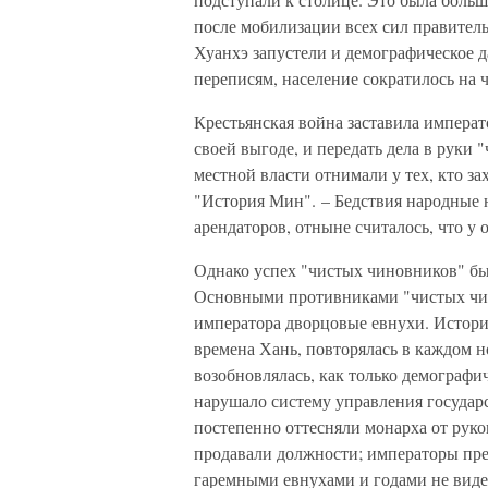
после мобилизации всех сил правител
Хуанхэ запустели и демографическое д
переписям, население сократилось на ч
Крестьянская война заставила императ
своей выгоде, и передать дела в руки
местной власти отнимали у тех, кто з
"История Мин". – Бедствия народные 
арендаторов, отныне считалось, что у 
Однако успех "чистых чиновников" был
Основными противниками "чистых чи
императора дворцовые евнухи. Истори
времена Хань, повторялась в каждом н
возобновлялась, как только демографи
нарушало систему управления государ
постепенно оттесняли монарха от руко
продавали должности; императоры пред
гаремными евнухами и годами не видел