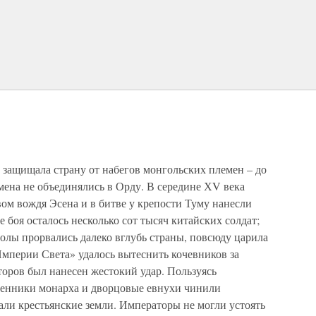
защищала страну от набегов монгольских племен – до
емена не объединялись в Орду. В середине ХV века
ом вождя Эсена и в битве у крепости Туму нанесли
 боя осталось несколько сот тысяч китайских солдат;
олы прорвались далеко вглубь страны, повсюду царила
Империи Света» удалось вытеснить кочевников за
оров был нанесен жестокий удар. Пользуясь
венники монарха и дворцовые евнухи чинили
али крестьянские земли. Императоры не могли устоять