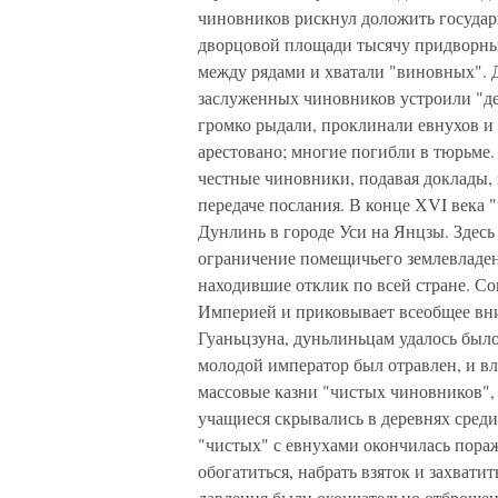
чиновников рискнул доложить государю
дворцовой площади тысячу придворных
между рядами и хватали "виновных". Д
заслуженных чиновников устроили "де
громко рыдали, проклинали евнухов и 
арестовано; многие погибли в тюрьме
честные чиновники, подавая доклады, 
передаче послания. В конце ХVI века
Дунлинь в городе Уси на Янцзы. Здес
ограничение помещичьего землевладен
находившие отклик по всей стране. С
Империей и приковывает всеобщее вни
Гуаньцзуна, дуньлиньцам удалось был
молодой император был отравлен, и вл
массовые казни "чистых чиновников",
учащиеся скрывались в деревнях среди 
"чистых" с евнухами окончилась пора
обогатиться, набрать взяток и захват
давления были окончательно отброшены