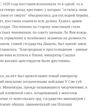
 1620 года восстания вспыхивали то в одной, то в
я северо-запад; крестьяне, у которых "остались лишь
асения от смерти" объединились для последней борьбы.
ет, восстание охватило всю долину Хуанхэ; армия
солдат. Постепенно на сторону повстанцев стали
естных чиновников; по совету шеньши Ли Яня вождь
ть управление и возобновил экзамены на должности.
аном, главой государства Дашунь; был принят закон
озглашалось: "Благородным и простолюдинам – равные
уан-вана вступила в Пекин; император Сыцзун
ячи высших аристократов были арестованы,
сь; на юге был провозглашен новый император
щий минскими пограничными войсками У Сян-гуй
м. Маньчжуры, прежде называвшиеся чжурчженями, в
ный племенной союз, оспаривавший у монголов
ичие от монгольских орд, государство маньчжуров с
айскому образцу, маньчжурский хан Нурхаци