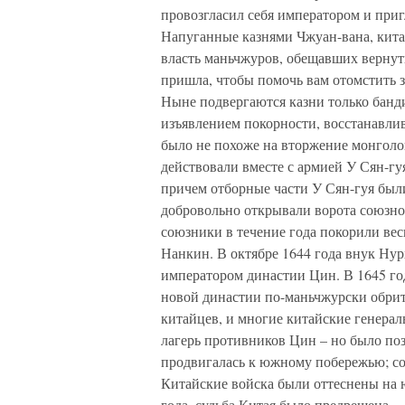
провозгласил себя императором и при
Напуганные казнями Чжуан-вана, кита
власть маньчжуров, обещавших вернут
пришла, чтобы помочь вам отомстить з
Ныне подвергаются казни только банд
изъявлением покорности, восстанавл
было не похоже на вторжение монголов
действовали вместе с армией У Сян-г
причем отборные части У Сян-гуя бы
добровольно открывали ворота союзно
союзники в течение года покорили вес
Нанкин. В октябре 1644 года внук Ну
императором династии Цин. В 1645 го
новой династии по-маньчжурски обрит
китайцев, и многие китайские генерал
лагерь противников Цин – но было по
продвигалась к южному побережью; со
Китайские войска были оттеснены на ю
года, судьба Китая было предрешена.