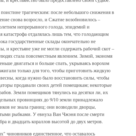
 поистине трагическим: после небольшого снижения в
ение снова возросло, и Сжатие возобновилось –
олетием непрерывного голода, эпидемий и
я катастрофа отдалялась лишь тем, что голодающим
пока государственные склады окончательно не
ы, и крестьяне уже не могли содержать рабочий скот –
а людях стала повсеместным явлением. Зимой, экономя
меньше двигаться и больше спать, укрываясь ворохом
азжигали только для того, чтобы приготовить жидкую
о весны, когда нужно было восстановить силы, чтобы
ндаторы продавали своих детей помещикам; некоторые
абов. Земли помещиков тянулись на десятки ли, их
тдельных провинциях до 9/10 земли принадлежало
ов не знала границ; они возводили дворцы,
тыми рыбками. У евнуха Ван Чжэня после смерти
бра и двадцать кораллов высотой до двух метров.
х" чиновников единственное, что оставалось