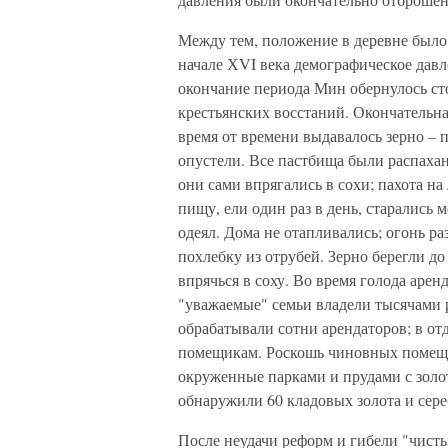
Между тем, положение в деревне было
начале ХVI века демографическое давл
окончание периода Мин обернулось ст
крестьянских восстаний. Окончательна
время от времени выдавалось зерно – 
опустели. Все пастбища были распахан
они сами впрягались в сохи; пахота н
пищу, ели один раз в день, старались 
одеял. Дома не отапливались; огонь р
похлебку из отрубей. Зерно берегли д
впрячься в соху. Во время голода аре
"уважаемые" семьи владели тысячами р
обрабатывали сотни арендаторов; в о
помещикам. Роскошь чиновных помещик
окруженные парками и прудами с золо
обнаружили 60 кладовых золота и сере
После неудачи реформ и гибели "чисты