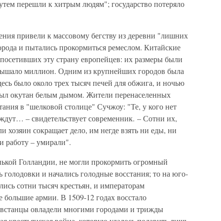
утем перешли к хитрым людям"; государство потеряло
ения привели к массовому бегству из деревни "лишних
орода и пытались прокормиться ремеслом. Китайские
посетивших эту страну европейцев: их размеры были
евышало миллион. Одним из крупнейших городов была
есь было около трех тысяч печей для обжига, и ночью
н был окутан белым дымом. Жители перенаселенных
ния в "шелковой столице" Сучжоу: "Те, у кого нет
и ждут… – свидетельствует современник. – Сотни их,
и хозяин сокращает дело, им негде взять ни еды, ни
и работу – умирали".
енькой Голландии, не могли прокормить огромный
 голодовки и начались голодные восстания; то на юго-
лись сотни тысяч крестьян, и императорам
 большие армии. В 1509-12 годах восстало
овстанцы овладели многими городами и трижды
ая крестьянская война, которую удалось подавить лишь