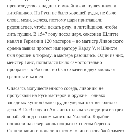
превосходство западных оружейников, пушечников и
литейщиков. На Руси не было хорошей руды, не было
олова, меди, железа, поэтому цари приглашали
рудознатцев, чтобы искать руду, и литейщиков, чтобы
лить пушки. В 1547 году посол царя, саксонец Шлитте,
нанял в Германии 120 мастеров – но магистр Ливонского
ордена заявил протест императору Карлу V, и Шлихте
был брошен в тюрьму, а мастера разошлись. Один из них,
мейстер Ганс, попытался было самостоятельно
пробраться в Россию, но был схвачен в двух милях от
границы и казнен.
Опасаясь могущественного соседа, ливонцы не
пропускали на Русь мастеров и оружие – однако
западных купцов было трудно удержать от выгодного
дела. В 1553 году из Англии отплыла экспедиция из трех
кораблей под началом капитана Уиллоби. Корабли
поплыли на север вдоль покрытых снегом берегов
Скандинавии и попали в шторм; один из кораблей замерз