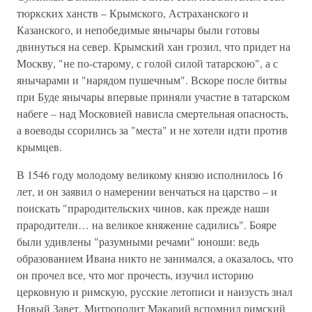
тюркских ханств – Крымского, Астраханского и
Казанского, и непобедимые янычары были готовы
двинуться на север. Крымский хан грозил, что придет на
Москву, "не по-старому, с голой силой татарскою", а с
янычарами и "нарядом пушечным". Вскоре после битвы
при Буде янычары впервые приняли участие в татарском
набеге – над Московией нависла смертельная опасность,
а воеводы ссорились за "места" и не хотели идти против
крымцев.
В 1546 году молодому великому князю исполнилось 16
лет, и он заявил о намерении венчаться на царство – и
поискать "прародительских чинов, как прежде наши
прародители… на великое княжение садились". Бояре
были удивлены "разумными речами" юноши: ведь
образованием Ивана никто не занимался, а оказалось, что
он прочел все, что мог прочесть, изучил историю
церковную и римскую, русские летописи и наизусть знал
Новый Завет. Митрополит Макарий вспомнил римский