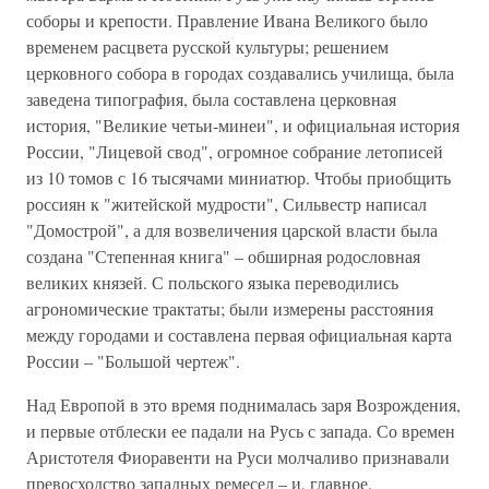
соборы и крепости. Правление Ивана Великого было
временем расцвета русской культуры; решением
церковного собора в городах создавались училища, была
заведена типография, была составлена церковная
история, "Великие четьи-минеи", и официальная история
России, "Лицевой свод", огромное собрание летописей
из 10 томов с 16 тысячами миниатюр. Чтобы приобщить
россиян к "житейской мудрости", Сильвестр написал
"Домострой", а для возвеличения царской власти была
создана "Степенная книга" – обширная родословная
великих князей. С польского языка переводились
агрономические трактаты; были измерены расстояния
между городами и составлена первая официальная карта
России – "Большой чертеж".
Над Европой в это время поднималась заря Возрождения,
и первые отблески ее падали на Русь с запада. Со времен
Аристотеля Фиоравенти на Руси молчаливо признавали
превосходство западных ремесел – и, главное,