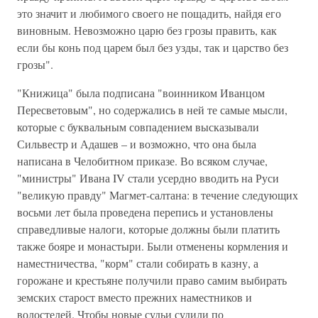
это значит и любимого своего не пощадить, найдя его
виновным. Невозможно царю без грозы править, как
если бы конь под царем был без узды, так и царство без
грозы".
"Книжица" была подписана "воинником Иванцом
Пересветовым", но содержались в ней те самые мысли,
которые с буквальным совпадением высказывали
Сильвестр и Адашев – и возможно, что она была
написана в Челобитном приказе. Во всяком случае,
"министры" Ивана IV стали усердно вводить на Руси
"великую правду" Магмет-салтана: в течение следующих
восьми лет была проведена перепись и установлены
справедливые налоги, которые должны были платить
также бояре и монастыри. Были отменены кормления и
наместничества, "корм" стали собирать в казну, а
горожане и крестьяне получили право самим выбирать
земских старост вместо прежних наместников и
волостелей. Чтобы новые судьи судили по