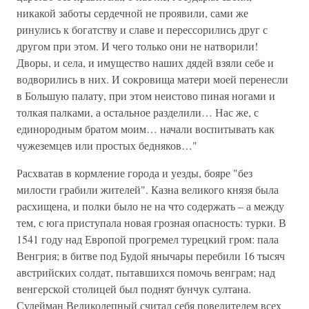
никакой заботы сердечной не проявили, сами же
ринулись к богатству и славе и перессорились друг с
другом при этом. И чего только они не натворили!
Дворы, и села, и имущество наших дядей взяли себе и
водворились в них. И сокровища матери моей перенесли
в Большую палату, при этом неистово пиная ногами и
толкая палками, а остальное разделили… Нас же, с
единородным братом моим… начали воспитывать как
чужеземцев или простых бедняков…"
Расхватав в кормление города и уезды, бояре "без
милости грабили жителей". Казна великого князя была
расхищена, и полки было не на что содержать – а между
тем, с юга приступала новая грозная опасность: турки. В
1541 году над Европой прогремел турецкий гром: пала
Венгрия; в битве под Будой янычары перебили 16 тысяч
австрийских солдат, пытавшихся помочь венграм; над
венгерской столицей был поднят бунчук султана.
Сулейман Великолепный считал себя повелителем всех