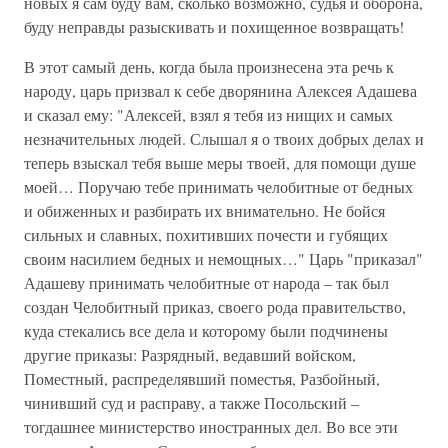
новых я сам буду вам, сколько возможно, судья и оборона,
буду неправды разыскивать и похищенное возвращать!
В этот самый день, когда была произнесена эта речь к
народу, царь призвал к себе дворянина Алексея Адашева
и сказал ему: "Алексей, взял я тебя из нищих и самых
незначительных людей. Слышал я о твоих добрых делах и
теперь взыскал тебя выше меры твоей, для помощи душе
моей… Поручаю тебе принимать челобитные от бедных
и обиженных и разбирать их внимательно. Не бойся
сильных и славных, похитивших почести и губящих
своим насилием бедных и немощных…" Царь "приказал"
Адашеву принимать челобитные от народа – так был
создан Челобитный приказ, своего рода правительство,
куда стекались все дела и которому были подчинены
другие приказы: Разрядный, ведавший войском,
Поместный, распределявший поместья, Разбойный,
чинивший суд и расправу, а также Посольский –
тогдашнее министерство иностранных дел. Во все эти