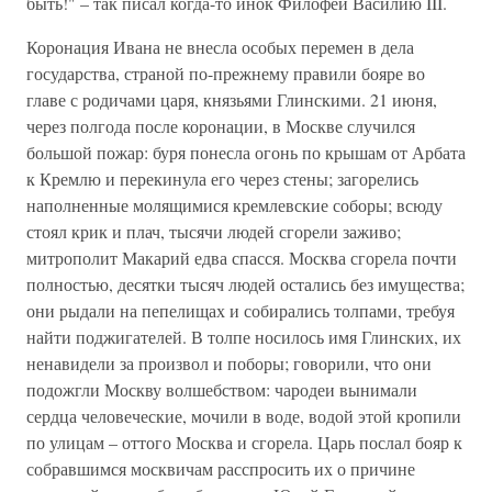
быть!" – так писал когда-то инок Филофей Василию III.
Коронация Ивана не внесла особых перемен в дела
государства, страной по-прежнему правили бояре во
главе с родичами царя, князьями Глинскими. 21 июня,
через полгода после коронации, в Москве случился
большой пожар: буря понесла огонь по крышам от Арбата
к Кремлю и перекинула его через стены; загорелись
наполненные молящимися кремлевские соборы; всюду
стоял крик и плач, тысячи людей сгорели заживо;
митрополит Макарий едва спасся. Москва сгорела почти
полностью, десятки тысяч людей остались без имущества;
они рыдали на пепелищах и собирались толпами, требуя
найти поджигателей. В толпе носилось имя Глинских, их
ненавидели за произвол и поборы; говорили, что они
подожгли Москву волшебством: чародеи вынимали
сердца человеческие, мочили в воде, водой этой кропили
по улицам – оттого Москва и сгорела. Царь послал бояр к
собравшимся москвичам расспросить их о причине