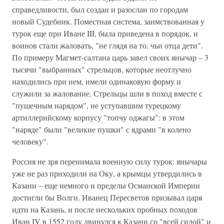
справедливости, был создан и разослан по городам
новый Судебник. Поместная система, заимствованная у
турок еще при Иване III, была приведена в порядок, и
воинов стали жаловать, "не глядя на то, чьи отца дети".
По примеру Магмет-салтана царь завел своих янычар – 3
тысячи "выбранных" стрельцов, которые неотлучно
находились при нем, имели одинаковую форму и
служили за жалование. Стрельцы шли в поход вместе с
"пушечным нарядом", не уступавшим турецкому
артиллерийскому корпусу "топчу оджагы": в этом
"наряде" были "великие пушки" с ядрами "в колено
человеку".
Россия не зря перенимала военную силу турок: янычары
уже не раз приходили на Оку, а крымцы утвердились в
Казани – еще немного и пределы Османской Империи
достигли бы Волги. Иванец Пересветов призывал царя
идти на Казань, и после нескольких пробных походов
Иван IV в 1552 году двинулся к Казани со "всей силой" и