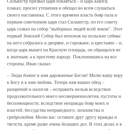
Сильвестр призвал царя покаяться – и царь каялся,
плакал, просил утешения и обещал во всем слушаться
своего наставника. С этого времени власть бояр пала и
первым советником царя стал Сильвестр, по его совету
царь созвал на собор "выборных людей всей земли". Этот
первый Земский Собор был непохож на польские сеймы:
на него собрались и дворяне, и горожане, и крестьяне – и,
когда царь вышел на Красную площадь, он обращался не
к знатным, а к простому народу. Поклонившись на все
стороны, Иван сказал:
– Люди божие и нам дарованные Богом! Молю вашу веру
к Богу и к нам любовь. Теперь нам ваших обид –
разорений и налогов – исправить нельзя вследствие
продолжительного моего несовершеннолетия, пустоты и
беспомощности, вследствие неправды бояр моих и
властей, бессудства неправедного, лихоимства и
сребролюбия. Молю вас: оставьте друг другу вражды и
тягости, кроме разве очень больших дел. В этих делах и в