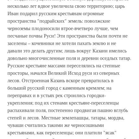
несколько лет вдвое увеличила свою территорию; царь
Иван подарил русским крестьянам огромные
пространства "подрайских" земель: поволжские
черноземы плодоносили втрое-вчетверо лучше, чем
песчаные почвы Руси! Эти пространства были почти не
заселены – кочевники не хотели пахать землю и не
давали это делать другим; лишь вокруг Казани имелись
довольно многочисленные поля и деревни оседлых татар.
Русские крестьяне массами переселялись на степные
просторы, начался Великий Исход руси из северных
лесов. Отстроенная Казань вскоре превратилась в
большой русский город с каменным кремлем; на
переправах и в устьях рек строились городки-
укрепления; под их стенами крестьяне-переселенцы
распахивали поля, постепенно продвигая пашню вглубь
степей и лесов. Местные землепашцы, татары, мордва,
чуваши считались такими же черносошными
крестьянами, как переселенцы; они платили "ясак"