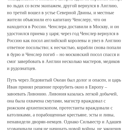
во льдах со всем экипажем, другой вернулся в Англию,
но третий вошел в устье Северной Двины, и местные
жители объяснили его капитану Ченслеру, что он
находится в России. Ченслера доставили в Москву, и он
удостоился приема у царя; через год Ченслер вернулся в
Россию как посол английской королевы и увез в Англию
ответное посольство; к несчастью, корабли снова попали
в бурю и Ченслер погиб – но московский посол спасся и
смог завербовать в Англии несколько мастеров, медиков
и рудознатцев.
Путь через Ледовитый Океан был долог и опасен, и царь
Иван принял решение прорубить окно в Европу –
завоевать Ливонию. Ливония казалась легкой добычей,
она была охвачена смутами, магистр враждовал с
рижским архиепископом, протестанты враждовали с
католиками, а порабощенные крестьяне, эсты и ливы,
ненавидели дворян-немцев. Однако Сильвестр и Адашев
уговаривали царя не начинать новой войны, не закончив