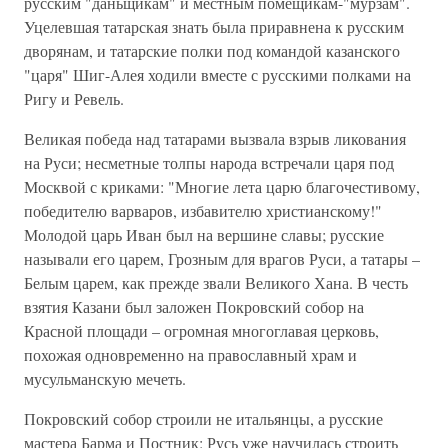
русским "даньщикам" и местным помещикам-"мурзам".
Уцелевшая татарская знать была приравнена к русским
дворянам, и татарские полки под командой казанского
"царя" Шиг-Алея ходили вместе с русскими полками на
Ригу и Ревель.
Великая победа над татарами вызвала взрыв ликования
на Руси; несметные толпы народа встречали царя под
Москвой с криками: "Многие лета царю благочестивому,
победителю варваров, избавителю христианскому!"
Молодой царь Иван был на вершине славы; русские
называли его царем, Грозным для врагов Руси, а татары –
Белым царем, как прежде звали Великого Хана. В честь
взятия Казани был заложен Покровский собор на
Красной площади – огромная многоглавая церковь,
похожая одновременно на православный храм и
мусульманскую мечеть.
Покровский собор строили не итальянцы, а русские
мастера Барма и Постник: Русь уже научилась строить