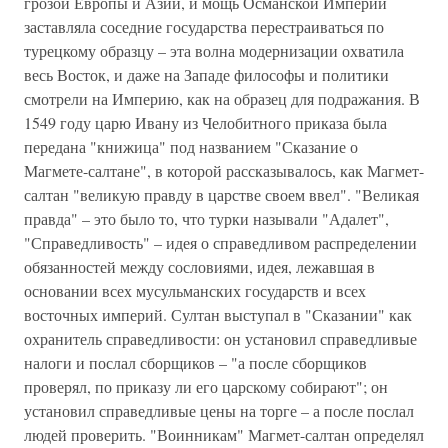
грозой Европы и Азии, и мощь Османской Империи
заставляла соседние государства перестраиваться по
турецкому образцу – эта волна модернизации охватила
весь Восток, и даже на Западе философы и политики
смотрели на Империю, как на образец для подражания. В
1549 году царю Ивану из Челобитного приказа была
передана "книжица" под названием "Сказание о
Магмете-салтане", в которой рассказывалось, как Магмет-
салтан "великую правду в царстве своем ввел". "Великая
правда" – это было то, что турки называли "Адалет",
"Справедливость" – идея о справедливом распределении
обязанностей между сословиями, идея, лежавшая в
основании всех мусульманских государств и всех
восточных империй. Султан выступал в "Сказании" как
охранитель справедливости: он установил справедливые
налоги и послал сборщиков – "а после сборщиков
проверял, по приказу ли его царскому собирают"; он
установил справедливые цены на торге – а после послал
людей проверить. "Воинникам" Магмет-салтан определял