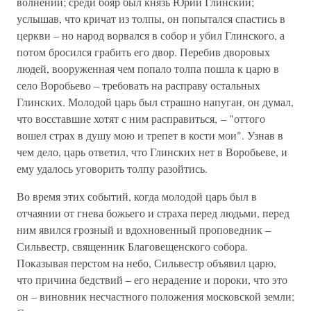
волнений; среди бояр был князь Юрий Глинский;
услышав, что кричат из толпы, он попытался спастись в
церкви – но народ ворвался в собор и убил Глинского, а
потом бросился грабить его двор. Перебив дворовых
людей, вооруженная чем попало толпа пошла к царю в
село Воробьево – требовать на расправу остальных
Глинских. Молодой царь был страшно напуган, он думал,
что восставшие хотят с ним расправиться, – "оттого
вошел страх в душу мою и трепет в кости мои". Узнав в
чем дело, царь ответил, что Глинских нет в Воробьеве, и
ему удалось уговорить толпу разойтись.
Во время этих событий, когда молодой царь был в
отчаянии от гнева божьего и страха перед людьми, перед
ним явился грозный и вдохновенный проповедник –
Сильвестр, священник Благовещенского собора.
Показывая перстом на небо, Сильвестр объявил царю,
что причина бедствий – его нерадение и пороки, что это
он – виновник несчастного положения московской земли;