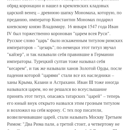
обряд коронации и нашел в кремлевских кладовых
царский венец – древнюю шапку Мономаха, которую, по
преданию, император Константин Мономах подарил
киевскому князю Владимиру. 16 января 1547 года Иван
IV был торжественно коронован "царем всея Руси".
Русское слово "царь" было искаженным титулом римских
императоров – "цезарь"; по-немецки этот титул звучал
"кайзер", и так называли себя правившие в Германии
императоры. Турецкий султан тоже называл себя
"кесарем", и так же называли ханов Золотой Орды, после
падения которой "царями" стали все их наследники –
ханы Крыма, Казани и Астрахани. Иван III тоже иногда
назывался царем, но не решался во всеуслышание
принять этот титул, опасаясь татарских "царей" – теперь
его юный внук открыто назвался этим грозным титулом
и возложил на себя корону. С тех пор писатели,
возвеличивавшие царей, стали называть Москву Третьим
Римом: "Два Рима пали, а третий стоит, а четвертому не