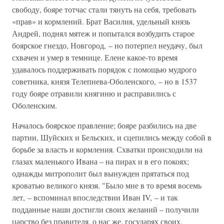
свободу, бояре тотчас стали тянуть на себя, требовать
«прав» и кормлений. Брат Василия, удельный князь
Андрей, поднял мятеж и попытался возбудить старое
боярское гнездо, Новгород, – но потерпел неудачу, был
схвачен и умер в темнице. Елене какое-то время
удавалось поддерживать порядок с помощью мудрого
советника, князя Телепнева-Оболенского, – но в 1537
году бояре отравили княгиню и расправились с
Оболенским.
Началось боярское правление; бояре разбились на две
партии, Шуйских и Бельских, и сцепились между собой в
борьбе за власть и кормления. Схватки происходили на
глазах маленького Ивана – на пирах и в его покоях;
однажды митрополит был вынужден прятаться под
кроватью великого князя. "Было мне в то время восемь
лет, – вспоминал впоследствии Иван IV, – и так
подданные наши достигли своих желаний – получили
царство без правителя, о нас же, государях своих,