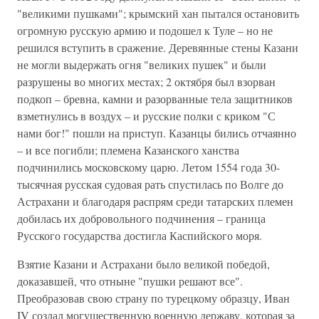
"великими пушками"; крымский хан пытался остановить
огромную русскую армию и подошел к Туле – но не
решился вступить в сражение. Деревянные стены Казани
не могли выдержать огня "великих пушек" и были
разрушены во многих местах; 2 октября был взорван
подкоп – бревна, камни и разорванные тела защитников
взметнулись в воздух – и русские полки с криком "С
нами бог!" пошли на приступ. Казанцы бились отчаянно
– и все погибли; племена Казанского ханства
подчинились московскому царю. Летом 1554 года 30-
тысячная русская судовая рать спустилась по Волге до
Астрахани и благодаря распрям среди татарских племен
добилась их добровольного подчинения – граница
Русского государства достигла Каспийского моря.
Взятие Казани и Астрахани было великой победой,
доказавшей, что отныне "пушки решают все".
Преобразовав свою страну по турецкому образцу, Иван
IV создал могущественную военную державу, которая за