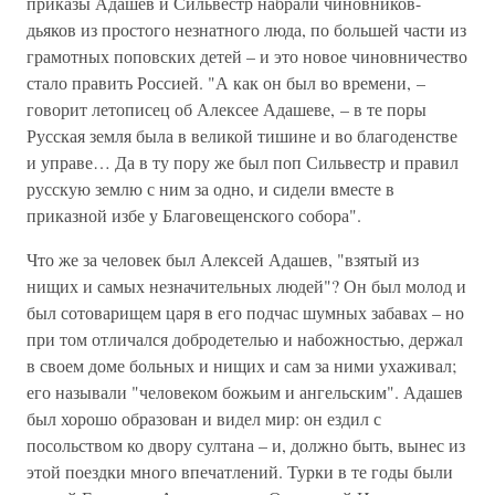
приказы Адашев и Сильвестр набрали чиновников-
дьяков из простого незнатного люда, по большей части из
грамотных поповских детей – и это новое чиновничество
стало править Россией. "А как он был во времени, –
говорит летописец об Алексее Адашеве, – в те поры
Русская земля была в великой тишине и во благоденстве
и управе… Да в ту пору же был поп Сильвестр и правил
русскую землю с ним за одно, и сидели вместе в
приказной избе у Благовещенского собора".
Что же за человек был Алексей Адашев, "взятый из
нищих и самых незначительных людей"? Он был молод и
был сотоварищем царя в его подчас шумных забавах – но
при том отличался добродетелью и набожностью, держал
в своем доме больных и нищих и сам за ними ухаживал;
его называли "человеком божьим и ангельским". Адашев
был хорошо образован и видел мир: он ездил с
посольством ко двору султана – и, должно быть, вынес из
этой поездки много впечатлений. Турки в те годы были