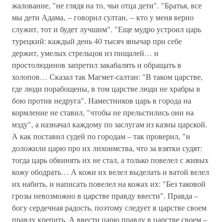
жалование, "не глядя на то, чьи отца дети". "Братья, все
мы дети Адама, – говорил султан, – кто у меня верно
служит, тот и будет лучшим". "Еще мудро устроил царь
турецкий: каждый день 40 тысяч янычар при себе
держит, умелых стрельцов из пищалей… и
простолюдинов запретил закабалять и обращать в
холопов… Сказал так Магмет-салтан: "В таком царстве,
где люди порабощены, в том царстве люди не храбры в
бою против недруга". Наместников царь в города на
кормление не ставил, "чтобы не прельстились они на
мзду", а назначал каждому по заслугам из казны царской.
А как поставил судей по городам – так проверил, "и
доложили царю про их лихоимства, что за взятки судят:
тогда царь обвинять их не стал, а только повелел с живых
кожу ободрать… А кожи их велел выделать и ватой велел
их набить, и написать повелел на кожах их: "Без таковой
грозы невозможно в царстве правду ввести". Правда –
богу сердечная радость, поэтому следует в царстве своем
правду крепить. А ввести царю правду в царстве своем –