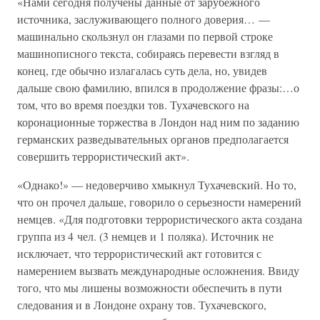
«Нами сегодня получены данные от зарубежного
источника, заслуживающего полного доверия… —
машинально скользнул он глазами по первой строке
машинописного текста, собираясь перевести взгляд в
конец, где обычно излагалась суть дела, но, увидев
дальше свою фамилию, впился в продолжение фразы:…о
том, что во время поездки тов. Тухачевского на
коронационные торжества в Лондон над ним по заданию
германских разведывательных органов предполагается
совершить террористический акт».
«Однако!» — недоверчиво хмыкнул Тухачевский. Но то,
что он прочел дальше, говорило о серьезности намерений
немцев. «Для подготовки террористического акта создана
группа из 4 чел. (3 немцев и 1 поляка). Источник не
исключает, что террористический акт готовится с
намерением вызвать международные осложнения. Ввиду
того, что мы лишены возможности обеспечить в пути
следования и в Лондоне охрану тов. Тухачевского,