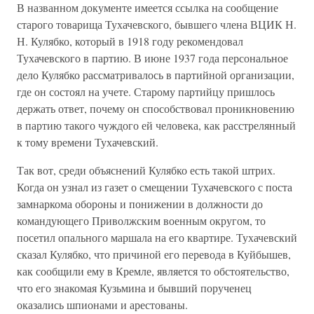
В названном документе имеется ссылка на сообщение
старого товарища Тухачевского, бывшего члена ВЦИК Н.
Н. Кулябко, который в 1918 году рекомендовал
Тухачевского в партию. В июне 1937 года персональное
дело Кулябко рассматривалось в партийной организации,
где он состоял на учете. Старому партийцу пришлось
держать ответ, почему он способствовал проникновению
в партию такого чуждого ей человека, как расстрелянный
к тому времени Тухачевский.
Так вот, среди объяснений Кулябко есть такой штрих.
Когда он узнал из газет о смещении Тухачевского с поста
замнаркома обороны и понижении в должности до
командующего Приволжским военным округом, то
посетил опального маршала на его квартире. Тухачевский
сказал Кулябко, что причиной его перевода в Куйбышев,
как сообщили ему в Кремле, является то обстоятельство,
что его знакомая Кузьмина и бывший порученец
оказались шпионами и арестованы.