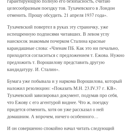
гарантирующую полную его безопасность, считаю
целесообразным поездку тов. Тухачевского в Лондон
отменить. Прошу обсудить. 21 апреля 1937 года».
Тухачевский повертел в руках эту страничку, уже
испещренную подписями читавших. В левом углу
наискосок знакомым почерком Сталина красные
карандашные слова: «Членам ПБ. Как это ни печально,
приходится согласиться с предложением т. Ежова. Нужно
предложить т. Ворошилову представить другую
кандидатуру. И. Сталин».
Бумага уже побывала и у наркома Ворошилова, который
наложил резолюцию: «Показать М.Н. 23.IV.37 г. KB».
Тухачевский завизировал документ, подумав про себя,
что Ежову с его агентурой виднее. Что ж, поездку
придется отменить, хотя он уже рассказал о ней
домашним. А впрочем, ничего особенного…
И он совершенно спокойно начал читать следующий