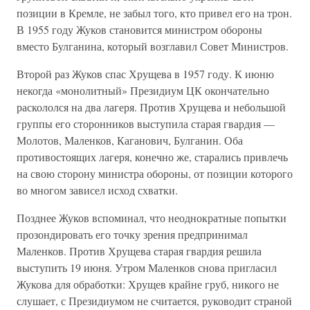
позиции в Кремле, не забыл того, кто привел его на трон.
В 1955 году Жуков становится министром обороны
вместо Булганина, который возглавил Совет Министров.
Второй раз Жуков спас Хрущева в 1957 году. К июню
некогда «монолитный» Президиум ЦК окончательно
раскололся на два лагеря. Против Хрущева и небольшой
группы его сторонников выступила старая гвардия —
Молотов, Маленков, Каганович, Булганин. Оба
противостоящих лагеря, конечно же, старались привлечь
на свою сторону министра обороны, от позиции которого
во многом зависел исход схватки.
Позднее Жуков вспоминал, что неоднократные попытки
прозондировать его точку зрения предпринимал
Маленков. Против Хрущева старая гвардия решила
выступить 19 июня. Утром Маленков снова пригласил
Жукова для обработки: Хрущев крайне груб, никого не
слушает, с Президиумом не считается, руководит страной