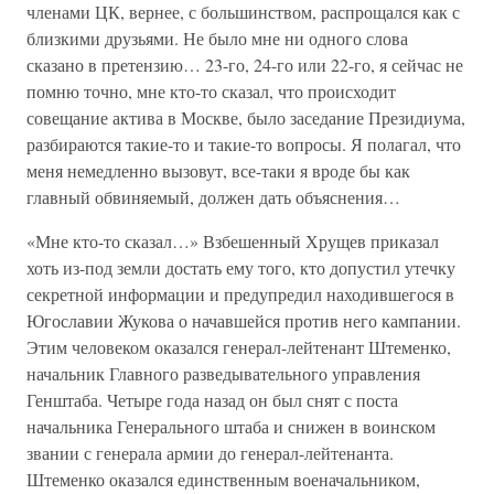
членами ЦК, вернее, с большинством, распрощался как с
близкими друзьями. Не было мне ни одного слова
сказано в претензию… 23-го, 24-го или 22-го, я сейчас не
помню точно, мне кто-то сказал, что происходит
совещание актива в Москве, было заседание Президиума,
разбираются такие-то и такие-то вопросы. Я полагал, что
меня немедленно вызовут, все-таки я вроде бы как
главный обвиняемый, должен дать объяснения…
«Мне кто-то сказал…» Взбешенный Хрущев приказал
хоть из-под земли достать ему того, кто допустил утечку
секретной информации и предупредил находившегося в
Югославии Жукова о начавшейся против него кампании.
Этим человеком оказался генерал-лейтенант Штеменко,
начальник Главного разведывательного управления
Генштаба. Четыре года назад он был снят с поста
начальника Генерального штаба и снижен в воинском
звании с генерала армии до генерал-лейтенанта.
Штеменко оказался единственным военачальником,