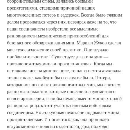
оборонительным огнем, являлись боевыми
препятствиями, ставшими причиной наших
многочисленных потерь и задержек. Всегда было тяжким
делом прорываться через них, невзирая даже на то, что
наши специалисты изобретали все мыслимые
разновидности механических приспособлений для
безопасного обезвреживания мин. Маршал Жуков сделал
мне сухое изложение своей практики. Оно звучало
приблизительно так: “Существует два типа мин —
противопехотная мина и противотанковая. Когда мы
наталкивались на минное поле, то наша пехота атаковала
точно так же, как будто бы его там не было. Потери,
которые мы несем от противопехотных мин, мы считаем
равными только тем, которые понесли от пулеметного
огня и артиллерии, если бы немцы вместо минных полей
решили защищать этот участок сильным войсковым
соединением. Но атакующая пехота не подрывает мины
противотанковые. И после того, как она проникает
вглубь минного поля и создает плацдарм, подходят