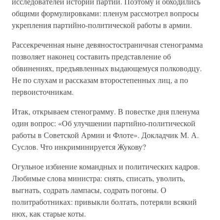
исследователей истории партии. Поэтому и обходились
общими формулировками: пленум рассмотрел вопросы
укрепления партийно-политической работы в армии.
Рассекреченная ныне девяностостраничная стенограмма
позволяет наконец составить представление об
обвинениях, предъявленных выдающемуся полководцу.
Не по слухам и рассказам второстепенных лиц, а по
первоисточникам.
Итак, открываем стенограмму. В повестке дня пленума
один вопрос: «Об улучшении партийно-политической
работы в Советской Армии и Флоте». Докладчик М. А.
Суслов. Что инкриминируется Жукову?
Огульное избиение командных и политических кадров.
Любимые слова министра: снять, списать, уволить,
выгнать, содрать лампасы, содрать погоны. О
политработниках: привыкли болтать, потеряли всякий
нюх, как старые коты.