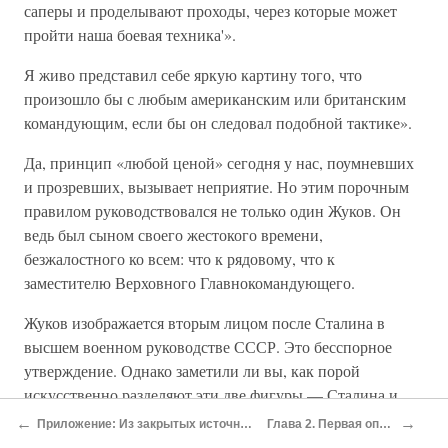
саперы и проделывают проходы, через которые может
пройти наша боевая техника'».
Я живо представил себе яркую картину того, что
произошло бы с любым американским или британским
командующим, если бы он следовал подобной тактике».
Да, принцип «любой ценой» сегодня у нас, поумневших
и прозревших, вызывает неприятие. Но этим порочным
правилом руководствовался не только один Жуков. Он
ведь был сыном своего жестокого времени,
безжалостного ко всем: что к рядовому, что к
заместителю Верховного Главнокомандующего.
Жуков изображается вторым лицом после Сталина в
высшем военном руководстве СССР. Это бесспорное
утверждение. Однако заметили ли вы, как порой
искусственно разделяют эти две фигуры — Сталина и
Жукова? На Сталина сваливают все поражения в войне, а
←
→
Приложение: Из закрытых источников
Глава 2. Первая опала
все победы связывают исключительно с именем Жукова.