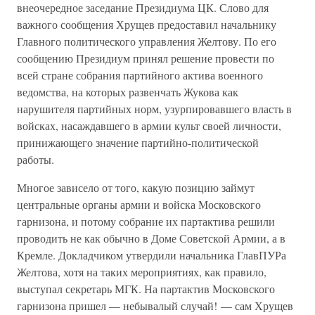
внеочередное заседание Президиума ЦК. Слово для
важного сообщения Хрущев предоставил начальнику
Главного политического управления Желтову. По его
сообщению Президиум принял решение провести по
всей стране собрания партийного актива военного
ведомства, на которых развенчать Жукова как
нарушителя партийных норм, узурпировавшего власть в
войсках, насаждавшего в армии культ своей личности,
принижающего значение партийно-политической
работы.
Многое зависело от того, какую позицию займут
центральные органы армии и войска Московского
гарнизона, и потому собрание их партактива решили
проводить не как обычно в Доме Советской Армии, а в
Кремле. Докладчиком утвердили начальника ГлавПУРа
Желтова, хотя на таких мероприятиях, как правило,
выступал секретарь МГК. На партактив Московского
гарнизона пришел — небывалый случай! — сам Хрущев