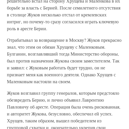
решительно встал на сторону Хрущева и Маленкова в их
борьбе за власть с Берией. После семилетнего отсутствия
в столице Жуков несколько отстал от кремлевских
интриг, но почему-то сразу согласился играть ключевую
роль в аресте Берии.
Отрабатывал за возвращение в Москву? Жуков прекрасно
знал, что этим он обязан Хрущеву с Маленковым.
Булганин, возглавлявший тогда Министерство обороны,
был против назначения Жукова своим заместителем. Так
и заявил: с Жуковым работать будет трудно, он не
признает меня как военного деятеля. Однако Хрущев с
Маленковым настояли на своем.
Жуков возглавил группу генералов, которым предстояло
обезвредить Берию, и лично объявил Лаврентию
Павловичу об аресте. Операция была очень рискованная,
и авторитет Жукова, безусловно, обеспечил ей успех.
Хрущев, таким образом, вышел победителем из
групповой схватки и, окончательно укрепив свои