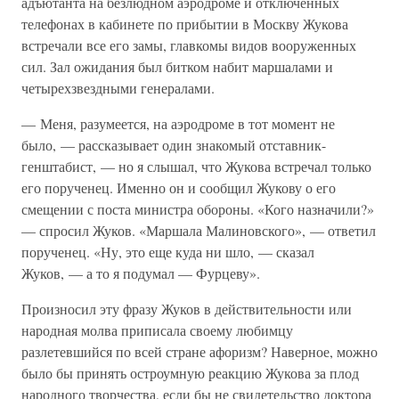
адъютанта на безлюдном аэродроме и отключенных
телефонах в кабинете по прибытии в Москву Жукова
встречали все его замы, главкомы видов вооруженных
сил. Зал ожидания был битком набит маршалами и
четырехзвездными генералами.
— Меня, разумеется, на аэродроме в тот момент не
было, — рассказывает один знакомый отставник-
генштабист, — но я слышал, что Жукова встречал только
его порученец. Именно он и сообщил Жукову о его
смещении с поста министра обороны. «Кого назначили?»
— спросил Жуков. «Маршала Малиновского», — ответил
порученец. «Ну, это еще куда ни шло, — сказал
Жуков, — а то я подумал — Фурцеву».
Произносил эту фразу Жуков в действительности или
народная молва приписала своему любимцу
разлетевшийся по всей стране афоризм? Наверное, можно
было бы принять остроумную реакцию Жукова за плод
народного творчества, если бы не свидетельство доктора