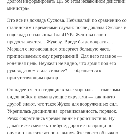
долгом информировать ЦК об этом незаконном действии
министра».
Это все из доклада Суслова. Небывалый по сравнению со
сталинскими временами случай: после доклада Суслова и
содоклада начальника ГлавПУРа Желтова слово
предоставляется… Жукову. Вроде бы демократия…
Маршал с негодованием отвергает большую часть
приписываемых ему прегрешений. Для него главное —
конечная цель. Неужели не видно, что армия под его
руководством стала сильнее? — обращается к
присутствующим оратор.
Он надеется, что сидящие в зале маршалы — главкомы
видов войск и командующие округами — как никто
другой знают, что такое Жуков для вооруженных сил.
Укрепилась дисциплина, организованность, порядок.
Резко сократились чрезвычайные происшествия. Ну
давайте же смелее к трибуне, дорогие товарищи по
оружию, внесите ясность, выручайте своего облыжно