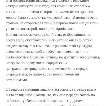
Эти обсерватории высекались в скалах. Посредине
каждой интиуатаны находился каменный столбик –
«гномон», – по тени которого, помимо всего прочего,
можно было установить, «который час». В полдень этот
столбик не отбрасывал тени, в первой половине дня тень
убывала, во второй, наоборот, прибывала.
Примитивность конструкций этих разбросанных по
всему Перу обсерваторий интиуатан с очевидностью
свидетельствует о том, что астрономы этой культуры,
столь тесно связанной с небесными светилами, и в
особенности с Солнцем, отнюдь не достигли того уровня,
которым по праву могли гордиться их
центральноамериканские современники, в первую
очередь майя, бывшие удивительно точными
астрономами.
Объектом внимания инкских астрономов прежде всего
было священное Солнце, то, как оно передвигалось по
небосклону. Вели они наблюдения и за другими