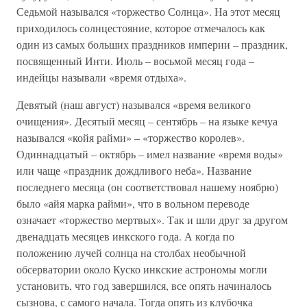
Седьмой назывался «торжество Солнца». На этот месяц
приходилось солнцестояние, которое отмечалось как
один из самых больших праздников империи – праздник,
посвященный Инти. Июль – восьмой месяц года –
индейцы называли «время отдыха».
Девятый (наш август) назывался «время великого
очищения». Десятый месяц – сентябрь – на языке кечуа
назывался «койя райми» – «торжество королев».
Одиннадцатый – октябрь – имел название «время воды»
или чаще «праздник дождливого неба». Название
последнего месяца (он соответствовал нашему ноябрю)
было «айя марка райми», что в вольном переводе
означает «торжество мертвых». Так и шли друг за другом
двенадцать месяцев инкского года. А когда по
положению лучей солнца на столбах необычной
обсерватории около Куско инкские астрономы могли
установить, что год завершился, все опять начиналось
сызнова, с самого начала. Тогда опять из клубочка