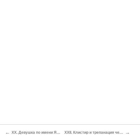
←
→
XX. Девушка по имени Яичко
XXII. Клистир и трепанация черепа