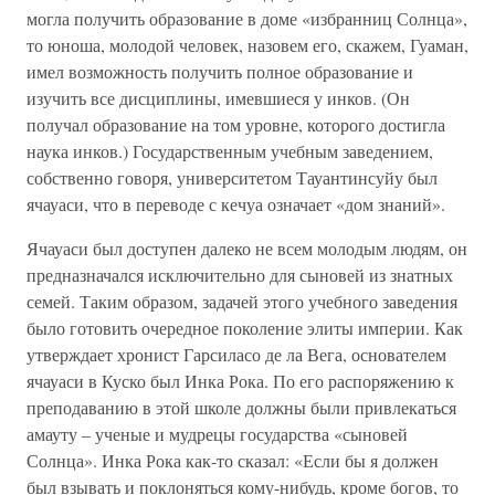
могла получить образование в доме «избранниц Солнца»,
то юноша, молодой человек, назовем его, скажем, Гуаман,
имел возможность получить полное образование и
изучить все дисциплины, имевшиеся у инков. (Он
получал образование на том уровне, которого достигла
наука инков.) Государственным учебным заведением,
собственно говоря, университетом Тауантинсуйу был
ячауаси, что в переводе с кечуа означает «дом знаний».
Ячауаси был доступен далеко не всем молодым людям, он
предназначался исключительно для сыновей из знатных
семей. Таким образом, задачей этого учебного заведения
было готовить очередное поколение элиты империи. Как
утверждает хронист Гарсиласо де ла Вега, основателем
ячауаси в Куско был Инка Рока. По его распоряжению к
преподаванию в этой школе должны были привлекаться
амауту – ученые и мудрецы государства «сыновей
Солнца». Инка Рока как-то сказал: «Если бы я должен
был взывать и поклоняться кому-нибудь, кроме богов, то