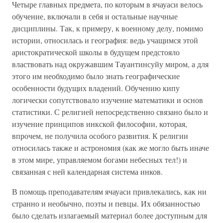
Четыре главных предмета, по которым в ячауаси велось
обучение, включали в себя и остальные научные
дисциплины. Так, к примеру, к военному делу, помимо
истории, относилась и география: ведь учащимся этой
аристократической школы в будущем предстояло
властвовать над окружавшим Тауантинсуйу миром, а для
этого им необходимо было знать географические
особенности будущих владений. Обучению кипу
логически сопутствовало изучение математики и основ
статистики. С религией непосредственно связано было и
изучение принципов инкской философии, которая,
впрочем, не получила особого развития. К религии
относилась также и астрономия (как же могло быть иначе
в этом мире, управляемом богами небесных тел!) и
связанная с ней календарная система инков.
В помощь преподавателям ячауаси привлекались, как ни
странно и необычно, поэты и певцы. Их обязанностью
было сделать излагаемый материал более доступным для