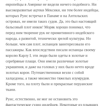
европейцы в Америке не видели ничего подобного. Ни
высокоразвитые ацтеки Мексики, ни тем более индейцы,
которых Руис встречал в Панаме и на Антильских
островах, не имели таких судов. Да, это был настоящий
бальсовый плот инков! Моряк хорошо понимал, что
перед ним творение рук не примитивного индейского
народа, а развитой, технически зрелой культуры. Но
больше, чем сам плот, испанцев заинтересовали его
пассажиры. Как впоследствии писали испанцы своему
королю Карлу I, эти люди были одеты в золотые и
серебряные плащи. Они имели различные золотые
украшения, и даже на головах у них было нечто вроде
золотых корон. Путешественники везли с собой
халцедоны, а также множество тяжелых изумрудов.
Кроме того, на плоту были и прекрасные перуанские
ткани.
Руис, естественно, не мог не остановить это
фантастическое судно индейцев. Некоторые из плывших