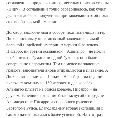
соглашение о продолжении совместных поисков страны
«Пиру». В соглашении точно оговаривалось, как будет
делиться добыча, полученная при завоевании этой пока
еще воображаемой империи.
Договор, заключенный в соборе, подписал лишь патер
Люке, поскольку ни самозваный завоеватель самой
большой индейской империи Америки Франсиско
Писарро, ни третий компаньон – Альмагро – не могли
изобразить на бумаге ни одной буковки: они были
совершенно неграмотны. Тем не менее не знающие
грамоты завоеватели вновь отправляются в плавание. А
Люке опять остается в Панаме. На сей раз экспедиция
включает команду из 180 человек и два корабля.
Альмагро плывет на одном корабле, Писарро – на
другом. Успешное плавание было заслугой отнюдь не
Альмагро и не Писарро, а способного рулевого
Бартоломе Руиса. Благодаря ему вторая экспедиция с
самого начала оказалась более успешной. На этот раз