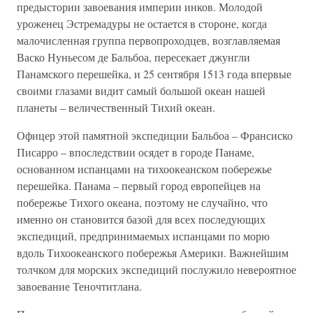
предыстории завоевания империи инков. Молодой
уроженец Эстремадуры не остается в стороне, когда
малочисленная группа первопроходцев, возглавляемая
Васко Нуньесом де Бальбоа, пересекает джунгли
Панамского перешейка, и 25 сентября 1513 года впервые
своими глазами видит самый большой океан нашей
планеты – величественный Тихий океан.
Офицер этой памятной экспедиции Бальбоа – Франсиско
Писарро – впоследствии осядет в городе Панаме,
основанном испанцами на тихоокеанском побережье
перешейка. Панама – первый город европейцев на
побережье Тихого океана, поэтому не случайно, что
именно он становится базой для всех последующих
экспедиций, предпринимаемых испанцами по морю
вдоль Тихоокеанского побережья Америки. Важнейшим
толчком для морских экспедиций послужило невероятное
завоевание Теночтитлана.