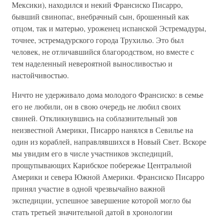
Мексики), находился и некий Франсиско Писарро,
бывший свинопас, внебрачный сын, брошенный как
отцом, так и матерью, уроженец испанской Эстремадуры,
точнее, эстремадурского города Трухильо. Это был
человек, не отличавшийся благородством, но вместе с
тем наделенный невероятной выносливостью и
настойчивостью.
Ничто не удерживало дома молодого Франсиско: в семье
его не любили, он в свою очередь не любил своих
свиней. Откликнувшись на соблазнительный зов
неизвестной Америки, Писарро нанялся в Севилье на
один из кораблей, направлявшихся в Новый Свет. Вскоре
мы увидим его в числе участников экспедиций,
прощупывающих Карибское побережье Центральной
Америки и севера Южной Америки. Франсиско Писарро
принял участие в одной чрезвычайно важной
экспедиции, успешное завершение которой могло бы
стать третьей значительной датой в хронологии