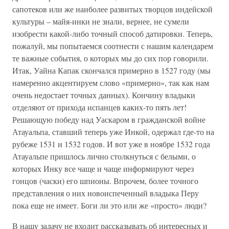
сапотеков или же наиболее развитых творцов индейской
культуры – майя-инки не знали, вернее, не сумели
изобрести какой-либо точный способ датировки. Теперь,
пожалуй, мы попытаемся соотнести с нашим календарем
те важные события, о которых мы до сих пор говорили.
Итак, Уайна Капак скончался примерно в 1527 году (мы
намеренно акцентируем слово «примерно», так как нам
очень недостает точных данных). Кончину владыки
отделяют от прихода испанцев каких-то пять лет!
Решающую победу над Уаскаром в гражданской войне
Атауальпа, ставший теперь уже Инкой, одержал где-то на
рубеже 1531 и 1532 годов. И вот уже в ноябре 1532 года
Атауальпе пришлось лично столкнуться с белыми, о
которых Инку все чаще и чаще информируют через
гонцов (часки) его шпионы. Впрочем, более точного
представления о них новоиспеченный владыка Перу
пока еще не имеет. Боги ли это или же «просто» люди?
В нашу задачу не входит рассказывать об интересных и