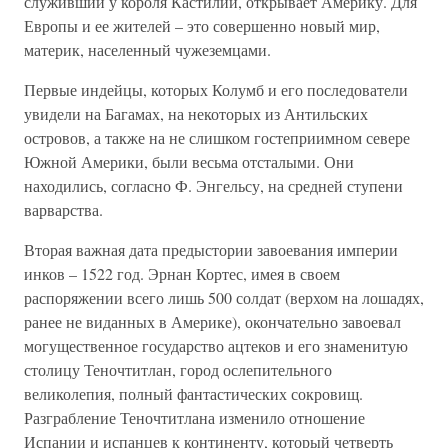
служивший у короля Кастилии, открывает Америку. Для
Европы и ее жителей – это совершенно новый мир,
материк, населенный чужеземцами.
Первые индейцы, которых Колумб и его последователи
увидели на Багамах, на некоторых из Антильских
островов, а также на не слишком гостеприимном севере
Южной Америки, были весьма отсталыми. Они
находились, согласно Ф. Энгельсу, на средней ступени
варварства.
Вторая важная дата предыстории завоевания империи
инков – 1522 год. Эрнан Кортес, имея в своем
распоряжении всего лишь 500 солдат (верхом на лошадях,
ранее не виданных в Америке), окончательно завоевал
могущественное государство ацтеков и его знаменитую
столицу Теночтитлан, город ослепительного
великолепия, полный фантастических сокровищ.
Разграбление Теночтитлана изменило отношение
Испании и испанцев к континенту, который четверть