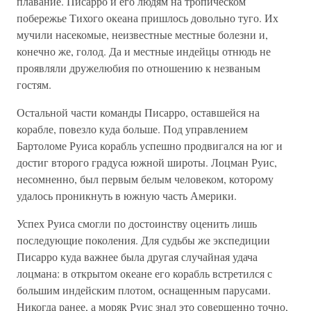
плавание. Писарро и его людям на тропическом
побережье Тихого океана пришлось довольно туго. Их
мучили насекомые, неизвестные местные болезни и,
конечно же, голод. Да и местные индейцы отнюдь не
проявляли дружелюбия по отношению к незваным
гостям.
Остальной части команды Писарро, оставшейся на
корабле, повезло куда больше. Под управлением
Бартоломе Руиса корабль успешно продвигался на юг и
достиг второго градуса южной широты. Лоцман Руис,
несомненно, был первым белым человеком, которому
удалось проникнуть в южную часть Америки.
Успех Руиса смогли по достоинству оценить лишь
последующие поколения. Для судьбы же экспедиции
Писарро куда важнее была другая случайная удача
лоцмана: в открытом океане его корабль встретился с
большим индейским плотом, оснащенным парусами.
Никогда ранее, а моряк Руис знал это совершенно точно,