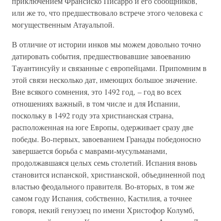
приключением Франсиско Писарро и его сообщников,
или же то, что предшествовало встрече этого человека с
могущественным Атауальпой.
В отличие от истории инков мы можем довольно точно
датировать события, предшествовавшие завоеванию
Тауантинсуйу и связанные с европейцами. Припомним в
этой связи несколько дат, имеющих большое значение.
Вне всякого сомнения, это 1492 год, – год во всех
отношениях важный, в том числе и для Испании,
поскольку в 1492 году эта христианская страна,
расположенная на юге Европы, одерживает сразу две
победы. Во-первых, завоеванием Гранады победоносно
завершается борьба с маврами-мусульманами,
продолжавшаяся целых семь столетий. Испания вновь
становится испанской, христианской, объединенной под
властью феодального правителя. Во-вторых, в том же
самом году Испания, собственно, Кастилия, а точнее
говоря, некий генуэзец по имени Христофор Колумб,