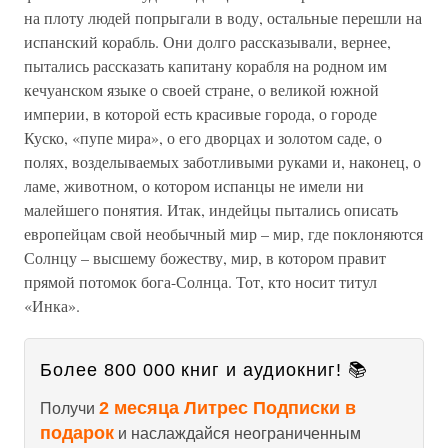
на плоту людей попрыгали в воду, остальные перешли на
испанский корабль. Они долго рассказывали, вернее,
пытались рассказать капитану корабля на родном им
кечуанском языке о своей стране, о великой южной
империи, в которой есть красивые города, о городе
Куско, «пупе мира», о его дворцах и золотом саде, о
полях, возделываемых заботливыми руками и, наконец, о
ламе, животном, о котором испанцы не имели ни
малейшего понятия. Итак, индейцы пытались описать
европейцам свой необычный мир – мир, где поклоняются
Солнцу – высшему божеству, мир, в котором правит
прямой потомок бога-Солнца. Тот, кто носит титул
«Инка».
Более 800 000 книг и аудиокниг! 📚
2 месяца Литрес Подписки в
Получи
подарок
и наслаждайся неограниченным