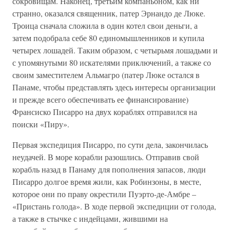
сокровищам. Наконец, третьим компаньоном, как ни
странно, оказался священник, патер Эрнандо де Люке.
Троица сначала сложила в один котел свои деньги, а
затем подобрала себе 80 единомышленников и купила
четырех лошадей. Таким образом, с четырьмя лошадьми и
с упомянутыми 80 искателями приключений, а также со
своим заместителем Альмагро (патер Люке остался в
Панаме, чтобы представлять здесь интересы организации
и прежде всего обеспечивать ее финансирование)
Франсиско Писарро на двух кораблях отправился на
поиски «Пиру».
Первая экспедиция Писарро, по сути дела, закончилась
неудачей. В море корабли разошлись. Отправив свой
корабль назад в Панаму для пополнения запасов, люди
Писарро долгое время жили, как Робинзоны, в месте,
которое они по праву окрестили Пуэрто-де-Амбре –
«Пристань голода». В ходе первой экспедиции от голода,
а также в стычке с индейцами, жившими на