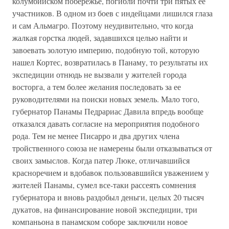
колумбийском побережье, погибли почти три пятых ее
участников. В одном из боев с индейцами лишился глаза
и сам Альмагро. Поэтому неудивительно, что когда
жалкая горстка людей, задавшихся целью найти и
завоевать золотую империю, подобную той, которую
нашел Кортес, возвратилась в Панаму, то результаты их
экспедиции отнюдь не вызвали у жителей города
восторга, а тем более желания последовать за ее
руководителями на поиски новых земель. Мало того,
губернатор Панамы Педрариас Давила впредь вообще
отказался давать согласие на мероприятия подобного
рода. Тем не менее Писарро и два других члена
тройственного союза не намерены были отказываться от
своих замыслов. Когда патер Люке, отличавшийся
красноречием и вдобавок пользовавшийся уважением у
жителей Панамы, сумел все-таки рассеять сомнения
губернатора и вновь раздобыл деньги, целых 20 тысяч
дукатов, на финансирование новой экспедиции, три
компаньона в панамском соборе заключили новое