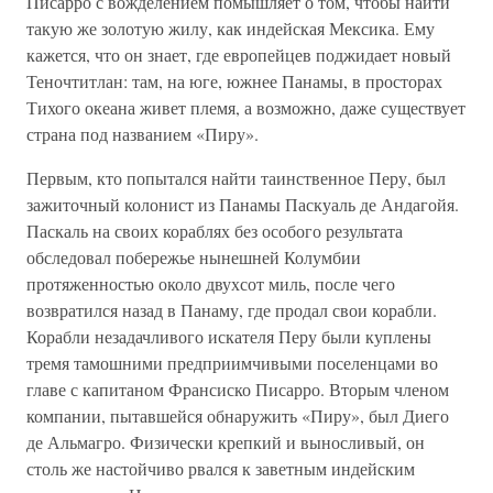
Писарро с вожделением помышляет о том, чтобы найти
такую же золотую жилу, как индейская Мексика. Ему
кажется, что он знает, где европейцев поджидает новый
Теночтитлан: там, на юге, южнее Панамы, в просторах
Тихого океана живет племя, а возможно, даже существует
страна под названием «Пиру».
Первым, кто попытался найти таинственное Перу, был
зажиточный колонист из Панамы Паскуаль де Андагойя.
Паскаль на своих кораблях без особого результата
обследовал побережье нынешней Колумбии
протяженностью около двухсот миль, после чего
возвратился назад в Панаму, где продал свои корабли.
Корабли незадачливого искателя Перу были куплены
тремя тамошними предприимчивыми поселенцами во
главе с капитаном Франсиско Писарро. Вторым членом
компании, пытавшейся обнаружить «Пиру», был Диего
де Альмагро. Физически крепкий и выносливый, он
столь же настойчиво рвался к заветным индейским