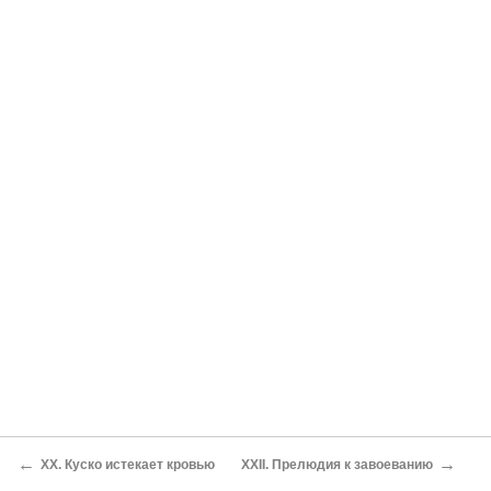
←
→
XX. Куско истекает кровью
XXII. Прелюдия к завоеванию