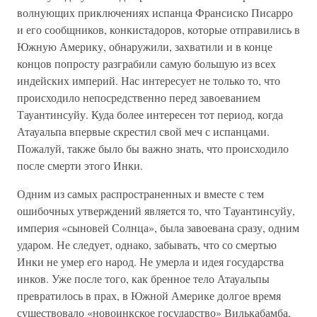
волнующих приключениях испанца Франсиско Писарро
и его сообщников, конкистадоров, которые отправились в
Южную Америку, обнаружили, захватили и в конце
концов попросту разграбили самую большую из всех
индейских империй. Нас интересует не только то, что
происходило непосредственно перед завоеванием
Тауантинсуйу. Куда более интересен тот период, когда
Атауальпа впервые скрестил свой меч с испанцами.
Пожалуй, также было бы важно знать, что происходило
после смерти этого Инки.
Одним из самых распространенных и вместе с тем
ошибочных утверждений является то, что Тауантинсуйу,
империя «сыновей Солнца», была завоевана сразу, одним
ударом. Не следует, однако, забывать, что со смертью
Инки не умер его народ. Не умерла и идея государства
инков. Уже после того, как бренное тело Атауальпы
превратилось в прах, в Южной Америке долгое время
существовало «новоинкское государство» Вилькабамба,