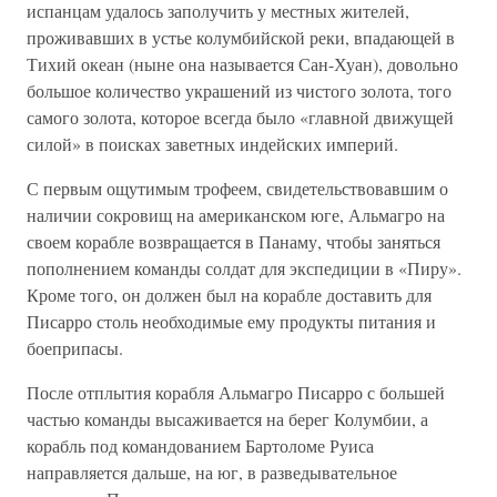
испанцам удалось заполучить у местных жителей,
проживавших в устье колумбийской реки, впадающей в
Тихий океан (ныне она называется Сан-Хуан), довольно
большое количество украшений из чистого золота, того
самого золота, которое всегда было «главной движущей
силой» в поисках заветных индейских империй.
С первым ощутимым трофеем, свидетельствовавшим о
наличии сокровищ на американском юге, Альмагро на
своем корабле возвращается в Панаму, чтобы заняться
пополнением команды солдат для экспедиции в «Пиру».
Кроме того, он должен был на корабле доставить для
Писарро столь необходимые ему продукты питания и
боеприпасы.
После отплытия корабля Альмагро Писарро с большей
частью команды высаживается на берег Колумбии, а
корабль под командованием Бартоломе Руиса
направляется дальше, на юг, в разведывательное