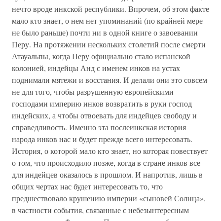
нечто вроде инкской республики. Впрочем, об этом факте
мало кто знает, о нем нет упоминаний (по крайней мере
не было раньше) почти ни в одной книге о завоевании
Перу. На протяжении нескольких столетий после смерти
Атауальпы, когда Перу официально стало испанской
колонией, индейцы Анд с именем инков на устах
поднимали мятежи и восстания. И делали они это совсем
не для того, чтобы разрушенную европейскими
господами империю инков возвратить в руки господ
индейских, а чтобы отвоевать для индейцев свободу и
справедливость. Именно эта послеинкская история
народа инков нас и будет прежде всего интересовать.
История, о которой мало кто знает, но которая повествует
о том, что происходило позже, когда в стране инков все
для индейцев оказалось в прошлом. И напротив, лишь в
общих чертах нас будет интересовать то, что
предшествовало крушению империи «сыновей Солнца»,
в частности события, связанные с небезынтересным