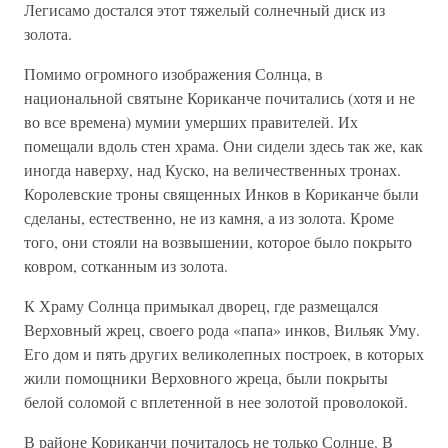
Легисамо достался этот тяжелый солнечный диск из
золота.
Помимо огромного изображения Солнца, в
национальной святыне Кориканче почитались (хотя и не
во все времена) мумии умерших правителей. Их
помещали вдоль стен храма. Они сидели здесь так же, как
иногда наверху, над Куско, на величественных тронах.
Королевские троны священных Инков в Кориканче были
сделаны, естественно, не из камня, а из золота. Кроме
того, они стояли на возвышении, которое было покрыто
ковром, сотканным из золота.
К Храму Солнца примыкал дворец, где размещался
Верховный жрец, своего рода «папа» инков, Вильяк Уму.
Его дом и пять других великолепных построек, в которых
жили помощники Верховного жреца, были покрыты
белой соломой с вплетенной в нее золотой проволокой.
В районе Кориканчи почиталось не только Солнце. В