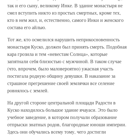
так и его сыну, великому Инке. В здание монастыря не
смел вступить никто из простых смертных, кроме тех,
кто в нем жил, и, естественно, самого Инки и женского
состава его айлью.
Тот же, кто осмелился нарушить неприкосновенность
монастыря Куско, должен был принять смерть. Подобная
кара грозила и тем «невестам Солнца», которые
запятнали себя близостью с мужчиной. В таком случае
(что, впрочем, было маловероятно) ужасная участь
постигала родную общину девушки. В наказание за
страшное прегрешение своей землячки все селение
ровнялось с землей.
На другой стороне центральной площади Радости в
Куско находилось большое здание ячауаси. Это было
учебное заведение, в котором получали образование
отпрыски знатных родов, благородные юноши империи.
Здесь они обучались всему тому, чего достигли