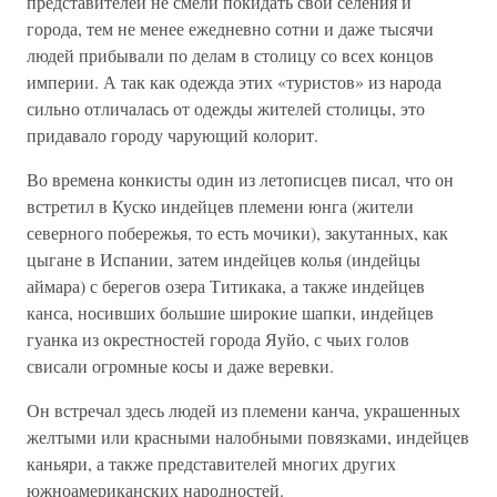
представителей не смели покидать свои селения и
города, тем не менее ежедневно сотни и даже тысячи
людей прибывали по делам в столицу со всех концов
империи. А так как одежда этих «туристов» из народа
сильно отличалась от одежды жителей столицы, это
придавало городу чарующий колорит.
Во времена конкисты один из летописцев писал, что он
встретил в Куско индейцев племени юнга (жители
северного побережья, то есть мочики), закутанных, как
цыгане в Испании, затем индейцев колья (индейцы
аймара) с берегов озера Титикака, а также индейцев
канса, носивших большие широкие шапки, индейцев
гуанка из окрестностей города Яуйо, с чьих голов
свисали огромные косы и даже веревки.
Он встречал здесь людей из племени канча, украшенных
желтыми или красными налобными повязками, индейцев
каньяри, а также представителей многих других
южноамериканских народностей.