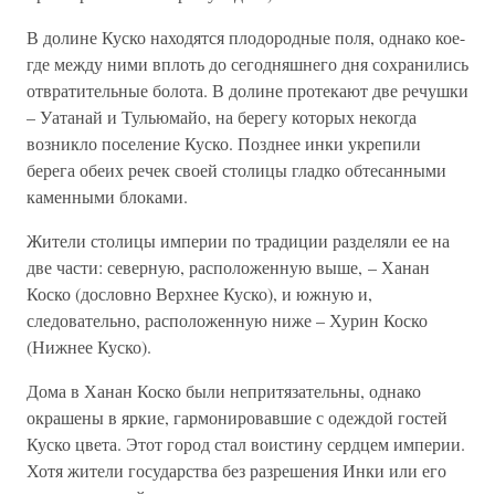
В долине Куско находятся плодородные поля, однако кое-
где между ними вплоть до сегодняшнего дня сохранились
отвратительные болота. В долине протекают две речушки
– Уатанай и Тульюмайо, на берегу которых некогда
возникло поселение Куско. Позднее инки укрепили
берега обеих речек своей столицы гладко обтесанными
каменными блоками.
Жители столицы империи по традиции разделяли ее на
две части: северную, расположенную выше, – Ханан
Коско (дословно Верхнее Куско), и южную и,
следовательно, расположенную ниже – Хурин Коско
(Нижнее Куско).
Дома в Ханан Коско были непритязательны, однако
окрашены в яркие, гармонировавшие с одеждой гостей
Куско цвета. Этот город стал воистину сердцем империи.
Хотя жители государства без разрешения Инки или его