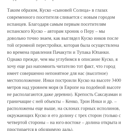
Таким образом, Куско «сыновей Солнца» в глазах
современного посетителя сливается с новым городом
испанцев. Благодаря самым первым посетителям
испанского Куско – авторам хроник о Перу – мы
довольно точно знаем, как выглядел Куско инков после
той огромной перестройки, которая была осуществлена
во времена правления Пачакути и Тупака Юпанки.
Однако прежде, чем мы углубимся в описание Куско, я
хочу еще раз напомнить читателю тот факт, что город
имеет совершенно непонятное для нас (высотное)
местоположение. Инки построили Куско на высоте 3400
метров над уровнем моря (в Европе на подобной высоте
не располагаются даже деревни). Крепость Саксауаман и
граничащие с ней объекты – Кенко, Трон Инки и др. –
расположены еще выше, на склонах горных исполинов,
окружающих Куско и его долину с трех сторон (только с
четвертой стороны – на юго-востоке – долина открыта и
простирается в обозримую даль).