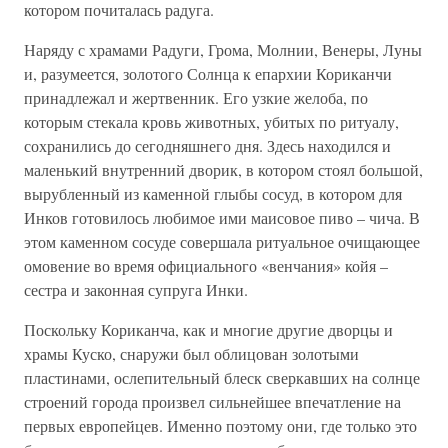
котором почиталась радуга.
Наряду с храмами Радуги, Грома, Молнии, Венеры, Луны
и, разумеется, золотого Солнца к епархии Кориканчи
принадлежал и жертвенник. Его узкие желоба, по
которым стекала кровь животных, убитых по ритуалу,
сохранились до сегодняшнего дня. Здесь находился и
маленький внутренний дворик, в котором стоял большой,
вырубленный из каменной глыбы сосуд, в котором для
Инков готовилось любимое ими маисовое пиво – чича. В
этом каменном сосуде совершала ритуальное очищающее
омовение во время официального «венчания» койя –
сестра и законная супруга Инки.
Поскольку Кориканча, как и многие другие дворцы и
храмы Куско, снаружи был облицован золотыми
пластинами, ослепительный блеск сверкавших на солнце
строений города произвел сильнейшее впечатление на
первых европейцев. Именно поэтому они, где только это