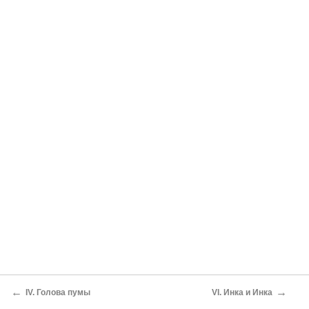
←
→
IV. Голова пумы
VI. Инка и Инка