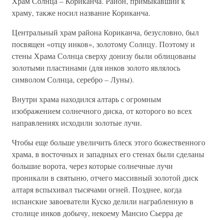
Храм Солнца – Кориканча. Район, примыкавший к
храму, также носил название Кориканча.
Центральный храм района Кориканча, безусловно, был
посвящен «отцу инков», золотому Солнцу. Поэтому и
стены Храма Солнца сверху донизу были облицованы
золотыми пластинами (для инков золото являлось
символом Солнца, серебро – Луны).
Внутри храма находился алтарь с огромным
изображением солнечного диска, от которого во всех
направлениях исходили золотые лучи.
Чтобы еще больше увеличить блеск этого божественного
храма, в восточных и западных его стенах были сделаны
большие ворота, через которые солнечные лучи
проникали в святыню, отчего массивный золотой диск
алтаря вспыхивал тысячами огней. Позднее, когда
испанские завоеватели Куско делили награбленную в
столице инков добычу, некоему Мансио Сьерра де