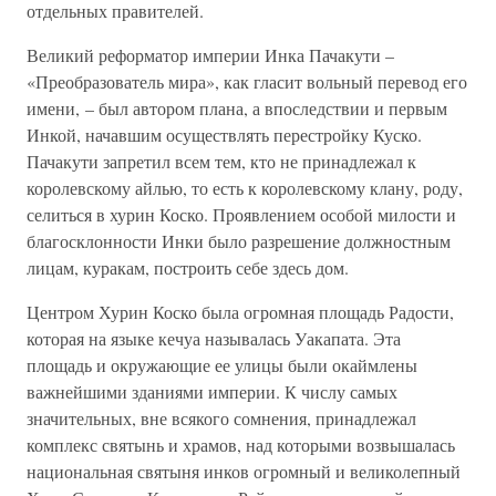
отдельных правителей.
Великий реформатор империи Инка Пачакути –
«Преобразователь мира», как гласит вольный перевод его
имени, – был автором плана, а впоследствии и первым
Инкой, начавшим осуществлять перестройку Куско.
Пачакути запретил всем тем, кто не принадлежал к
королевскому айлью, то есть к королевскому клану, роду,
селиться в хурин Коско. Проявлением особой милости и
благосклонности Инки было разрешение должностным
лицам, куракам, построить себе здесь дом.
Центром Хурин Коско была огромная площадь Радости,
которая на языке кечуа называлась Уакапата. Эта
площадь и окружающие ее улицы были окаймлены
важнейшими зданиями империи. К числу самых
значительных, вне всякого сомнения, принадлежал
комплекс святынь и храмов, над которыми возвышалась
национальная святыня инков огромный и великолепный