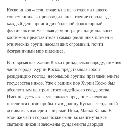
Куско инков – если глядеть на него глазами нашего
современника – производил впечатление города, где
каждый день происходит большой фольклорный
фестиваль или массовая демонстрация национальных
костюмов представителей самых различных племен и
этнических групп, населявших огромный, почти
безграничный мир индейцев.
В то время как Ханан Коско принадлежал народу, нижняя
часть города, Хурин Коско, представляла собой
резиденцию господ, небольшой группы правящей элиты
государства инков. Уже с ранних пор Хурин Коско был
абсолютным центром этого индейского государства.
Именно здесь – как утверждает предание – некогда
поселился после прибытия в долину Куско легендарный
основатель империи – первый Инка, Манко Капак. В
этой же части города позже были воздвигнуты все
святыни инков и заложены фундаменты дворцов