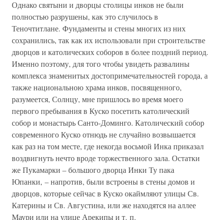
Однако святыни и дворцы столицы инков не были
полностью разрушены, как это случилось в
Теночтитлане. Фундаменты и стены многих из них
сохранились, так как их использовали при строительстве
дворцов и католических соборов в более поздний период.
Именно поэтому, для того чтобы увидеть развалины
комплекса знаменитых достопримечательностей города, а
также национальною храма инков, посвященного,
разумеется, Солнцу, мне пришлось во время моего
первого пребывания в Куско посетить католический
собор и монастырь Санто-Доминго. Католический собор
современного Куско отнюдь не случайно возвышается
как раз на том месте, где некогда восьмой Инка приказал
воздвигнуть нечто вроде торжественного зала. Остатки
же Пукамарки – большого дворца Инки Ту пака
Юпанки, – напротив, были встроены в стены домов и
дворцов, которые сейчас в Куско окаймляют улицы Св.
Катерины и Св. Августина, или же находятся на аллее
Маури или на улице Арекипы и т. п.