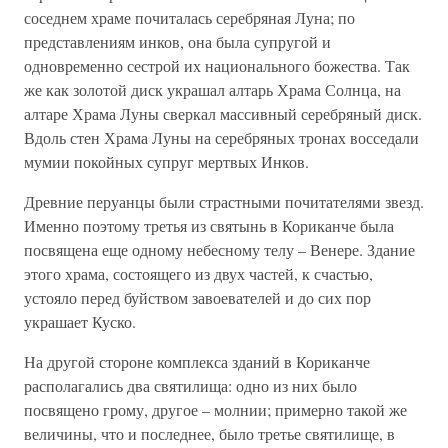
соседнем храме почиталась серебряная Луна; по
представлениям инков, она была супругой и
одновременно сестрой их национального божества. Так
же как золотой диск украшал алтарь Храма Солнца, на
алтаре Храма Луны сверкал массивный серебряный диск.
Вдоль стен Храма Луны на серебряных тронах восседали
мумии покойных супруг мертвых Инков.
Древние перуанцы были страстными почитателями звезд.
Именно поэтому третья из святынь в Кориканче была
посвящена еще одному небесному телу – Венере. Здание
этого храма, состоящего из двух частей, к счастью,
устояло перед буйством завоевателей и до сих пор
украшает Куско.
На другой стороне комплекса зданий в Кориканче
располагались два святилища: одно из них было
посвящено грому, другое – молнии; примерно такой же
величины, что и последнее, было третье святилище, в