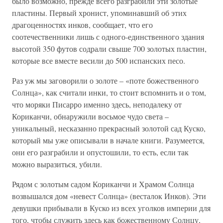
было возможно, прежде всего разграбили эти золотые
пластины. Первый хронист, упоминавший об этих
драгоценностях инков, сообщает, что его
соотечественники лишь с одного-единственного здания
высотой 350 футов содрали свыше 700 золотых пластин,
которые все вместе весили до 500 испанских песо.
Раз уж мы заговорили о золоте – «поте божественного
Солнца», как считали инки, то стоит вспомнить и о том,
что моряки Писарро именно здесь, неподалеку от
Кориканчи, обнаружили восьмое чудо света –
уникальный, несказанно прекрасный золотой сад Куско,
который мы уже описывали в начале книги. Разумеется,
они его разграбили и опустошили, то есть, если так
можно выразиться, убили.
Рядом с золотым садом Кориканчи и Храмом Солнца
возвышался дом «невест Солнца» (весталок Инков). Эти
девушки прибывали в Куско из всех уголков империи для
того, чтобы служить здесь как божественному Солнцу,