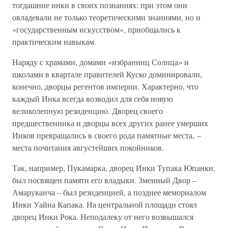
тогдашние инки в своих познаниях; при этом они
овладевали не только теоретическими знаниями, но и
«государственным искусством», приобщались к
практическим навыкам.
Наряду с храмами, домами «избранниц Солнца» и
школами в квартале правителей Куско доминировали,
конечно, дворцы регентов империи. Характерно, что
каждый Инка всегда возводил для себя новую
великолепную резиденцию. Дворец своего
предшественника и дворцы всех других ранее умерших
Инков превращались в своего рода памятные места, –
места почитания августейших покойников.
Так, например, Пукамарка, дворец Инки Тупака Юпанки,
был посвящен памяти его владыки. Змеиный Двор –
Амаруканча – был резиденцией, а позднее мемориалом
Инки Уайна Капака. На центральной площади стоял
дворец Инки Рока. Неподалеку от него возвышался