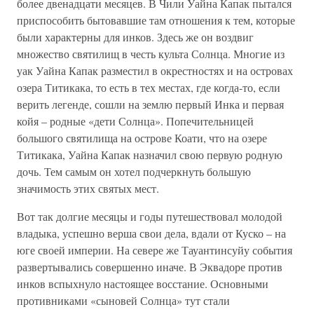
более двенадцати месяцев. В Чили Уайна Капак пытался
приспособить бытовавшие там отношения к тем, которые
были характерны для инков. Здесь же он воздвиг
множество святилищ в честь культа Солнца. Многие из
уак Уайна Капак разместил в окрестностях и на островах
озера Титикака, то есть в тех местах, где когда-то, если
верить легенде, сошли на землю первый Инка и первая
койя – родные «дети Солнца». Попечительницей
большого святилища на острове Коати, что на озере
Титикака, Уайна Капак назначил свою первую родную
дочь. Тем самым он хотел подчеркнуть большую
значимость этих святых мест.
Вот так долгие месяцы и годы путешествовал молодой
владыка, успешно верша свои дела, вдали от Куско – на
юге своей империи. На севере же Тауантинсуйу события
развертывались совершенно иначе. В Эквадоре против
инков вспыхнуло настоящее восстание. Основными
противниками «сыновей Солнца» тут стали