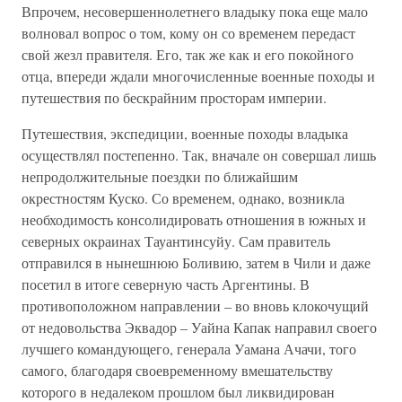
Впрочем, несовершеннолетнего владыку пока еще мало
волновал вопрос о том, кому он со временем передаст
свой жезл правителя. Его, так же как и его покойного
отца, впереди ждали многочисленные военные походы и
путешествия по бескрайним просторам империи.
Путешествия, экспедиции, военные походы владыка
осуществлял постепенно. Так, вначале он совершал лишь
непродолжительные поездки по ближайшим
окрестностям Куско. Со временем, однако, возникла
необходимость консолидировать отношения в южных и
северных окраинах Тауантинсуйу. Сам правитель
отправился в нынешнюю Боливию, затем в Чили и даже
посетил в итоге северную часть Аргентины. В
противоположном направлении – во вновь клокочущий
от недовольства Эквадор – Уайна Капак направил своего
лучшего командующего, генерала Уамана Ачачи, того
самого, благодаря своевременному вмешательству
которого в недалеком прошлом был ликвидирован