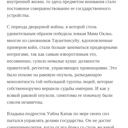
внутренней жизни, то здесь предметом внимания стало
постоянное совершенствование ее государственного
устройства.
С периода дворцовой войны, в которой столь
удивительным образом победила ловкая Мама Окльо,
многие из сановников Тауантинсуйу, вдохновленные
примером койи, стали больше заниматься придворными
интригами, так как самым изворотливым это,
несомненно, сулило немалые куши: должности
правителей, регентов, управляющих провинциями. Это
было похоже на раковую опухоль, разъедающую
монолитность той небольшой группы людей, которые
собственноручно вершили судьбы империи. И как у
всякой раковой опухоли, симптомы ее поначалу были
совсем незаметны.
Владыка-подросток Уайна Капак по мере своих сил
пытался управлять делами государства. Он не достиг
совершеннолетия, когда от его брака со столь же юной