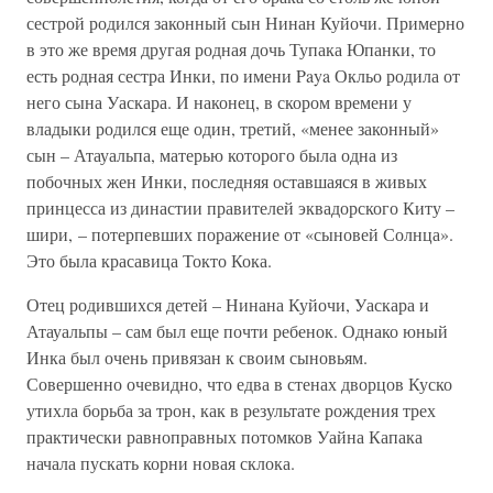
сестрой родился законный сын Нинан Куйочи. Примерно
в это же время другая родная дочь Тупака Юпанки, то
есть родная сестра Инки, по имени Paya Окльо родила от
него сына Уаскара. И наконец, в скором времени у
владыки родился еще один, третий, «менее законный»
сын – Атауальпа, матерью которого была одна из
побочных жен Инки, последняя оставшаяся в живых
принцесса из династии правителей эквадорского Киту –
шири, – потерпевших поражение от «сыновей Солнца».
Это была красавица Токто Кока.
Отец родившихся детей – Нинана Куйочи, Уаскара и
Атауальпы – сам был еще почти ребенок. Однако юный
Инка был очень привязан к своим сыновьям.
Совершенно очевидно, что едва в стенах дворцов Куско
утихла борьба за трон, как в результате рождения трех
практически равноправных потомков Уайна Капака
начала пускать корни новая склока.