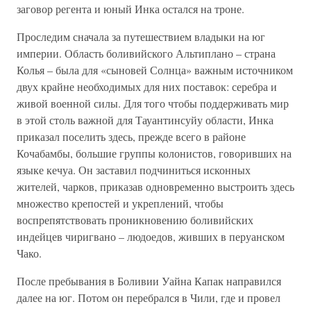
заговор регента и юный Инка остался на троне.
Проследим сначала за путешествием владыки на юг
империи. Область боливийского Альтиплано – страна
Колья – была для «сыновей Солнца» важным источником
двух крайне необходимых для них поставок: серебра и
живой военной силы. Для того чтобы поддерживать мир
в этой столь важной для Тауантинсуйу области, Инка
приказал поселить здесь, прежде всего в районе
Кочабамбы, большие группы колонистов, говоривших на
языке кечуа. Он заставил подчиниться исконных
жителей, чарков, приказав одновременно выстроить здесь
множество крепостей и укреплений, чтобы
воспрепятствовать проникновению боливийских
индейцев чиригвано – людоедов, живших в перуанском
Чако.
После пребывания в Боливии Уайна Капак направился
далее на юг. Потом он перебрался в Чили, где и провел