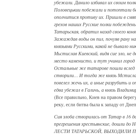
убежали. Данило избивал их своим полко
Половецькии побежали и потоптали бег
ополчитися противу их. Пришли в смяте
грехов наших Русские полки побеждены
Татарьская, обратил назад своего ко
Зажаждав воды он пил, почуяв рану на
князьями Русскими, какой не бывало ник
Мьстислав Киевский, видя сие зло, не д
место каменисто, и тут учинил город
Остальные же татарове пошли вслед Р
створили… И тогда же князь Мстислав
повелел жечь их, а иные разрубить и о
едва убежал в Галичь, а князь Владими
(Все правильно, Киев на правом берегу
реку, если битва была к западу от Днеп
Сия злоба створилась от Татар в 16 д
прегрешения хрестьянские, дошли до 
ЛЕСТИ ТАТАРЬСКОЙ, ВЫХОДИЛИ ПРО