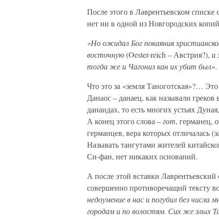
После этого в Лаврентьевском списке 
нет ни в одной из Новгородских копий
«Но ожидал Бог покаяния христианско
восточную
(Oester-reich – Австрия?),
и 
тогда же и Чагониз кан их убит был»
.
Что это за «земля Таноготская»?… Это 
Данаос – данаец, как называли греков в
данаидах, то есть многих устьях Дуна
А конец этого слова –
гот
, германец, 
германцев, вера которых отличалась (з
Называть тангутами жителей китайск
Си-фан, нет никаких оснований.
А после этой вставки Лаврентьевский 
совершенно противоречащий тексту в
недоумение в нас и погубил без числа м
городам и по волостям. Сих же злых Т