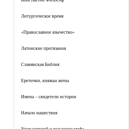
Литургическое время
«Православное язычество»
Латинские притязания
Славянская Библия
Еретички, княжьи жены
Имена – свидетели истории
Начало нашествия
Уния церквей и рождение мифа