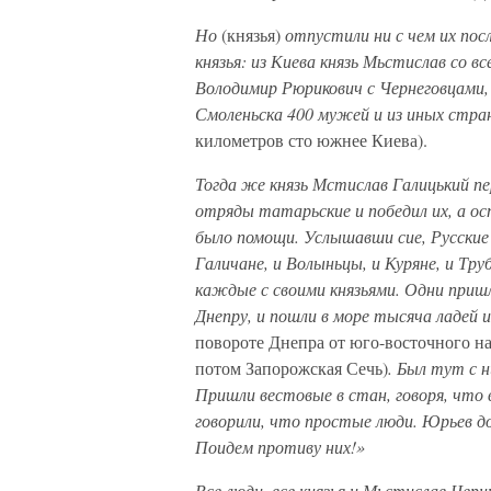
Но
(князья)
отпустили ни с чем их посл
князья: из Киева князь Мьстислав со в
Володимир Рюрикович с Чернеговцами, и 
Смоленьска 400 мужей и из иных стра
километров сто южнее Киева).
Тогда же князь Мстислав Галицький п
отряды татарьские и победил их, а ос
было помощи. Услышавши сие, Русские 
Галичане, и Волыньцы, и Куряне, и Тр
каждые с своими князьями. Одни пришли
Днепру, и пошли в море тысяча ладей и
повороте Днепра от юго-восточного на
потом Запорожская Сечь)
. Был тут с 
Пришли вестовые в стан, говоря, что 
говорили, что простые люди. Юрьев д
Поидем противу них!»
Все люди, все князья и Мьстислав Чер