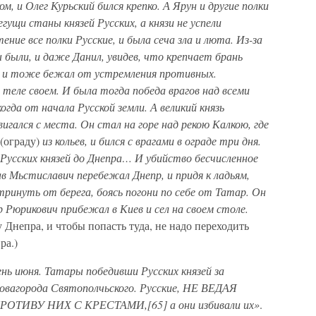
м, и Олег Курьский бился крепко. А Ярун и другие полки
ущи станы князей Русских, а князи не успели
ние все полки Русские, и была сеча зла и люта. Из-за
 были, и даже Данил, увидев, что крепчает брань
ня и тоже бежал от устремления противных.
 теле своем. И была тогда победа врагов над всеми
огда от начала Русской земли. А великий князь
вигался с места. Он стал на горе над рекою Калкою, где
(ограду)
из кольев, и бился с врагами в ограде три дня.
усских князей до Днепра… И убийство бесчисленное
 Мьстиславич перебежал Днепр, и придя к ладьям,
тринуть от берега, боясь погони по себе от Татар. Он
р Рюрикович прибежал в Киев и сел на своем столе.
 Днепра, и чтобы попасть туда, не надо переходить
ра.)
ень июня. Татары победивши Русских князей за
Новагорода Святополчьского. Русские, НЕ ВЕДАЯ
ТИВУ НИХ С КРЕСТАМИ,[65] а они избивали их»
.