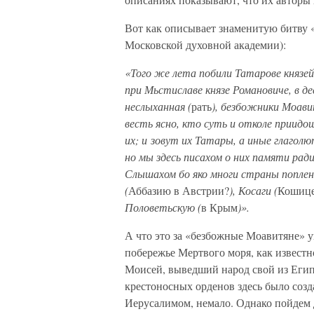
Вот как описывает знаменитую битву «
Московской духовной академии):
«Того же лета побили Татарове князей
при Мьстиславе князе Романовиче, в де
неслыханная (
рать
), безбожники Моави
весть ясно, кто суть и отколе приидош
их; и зовут их Татары, а иные глаголю
но мы здесь писахом о них памяти ради
Слышахом бо яко многи страны попле
(
Аббазию в Австрии?
), Косаги (
Кошице
Половетьскую (
в Крым
)».
А что это за «безбожные Моавитяне» 
побережье Мертвого моря, как известн
Моисей, выведший народ свой из Египт
крестоносных орденов здесь было созд
Иерусалимом, немало. Однако пойдем 