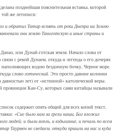
сделана позднейшая пояснительная вставка, которой
 той же летописи:
го и обратил Татар вспять от реки Днепра на Землю
завоевали они землю Таноготскую и иные страны и
Данао, или Дунай-готская земля. Начало слова от
 связи с рекой Дунаем, откуда и легенда о его дочерях
я, наполняющих водою бездонную бочку, Черное море.
откуда слово
готический
. Это просто давние колонии
а давностью лет) от «истинной» католической веры.
ой провинции Кан-Су, которых сами китайцы называли
список содержит опять общий для всех копий текст,
ставки:
«Сие было нам за грехи наши, Бог вложил
ного людей; и были вопль, и вздыхание, и печаль по всем
атар Таурмен не сведаем, откуда пришли на нас и куда