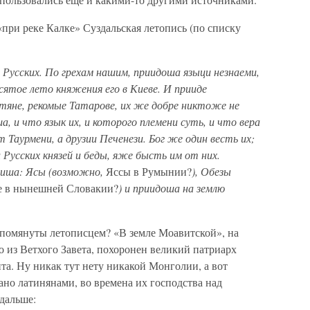
при реке Калке» Суздальская летопись (по списку
 Русских. По грехам нашим, приидоша языци незнаеми,
сятое лето княжения его в Киеве. И прииде
тяне, рекомые Татарове, их же добре никтоже не
а, и что язык их, и которого племени суть, и что вера
т Таурмени, а друзии Печенези. Бог же один весть их;
 Русских князей и беды, яже бысть им от них.
ниша: Ясы (возможно,
Яссы в Румынии?
), Обезы
 в нынешней Словакии?
) и приидоша на землю
упомянуты летописцем? «В земле Моавитской», на
о из Ветхого Завета, похоронен великий патриарх
а. Ну никак тут нету никакой Монголии, а вот
ано латинянами, во времена их господства над
дальше: