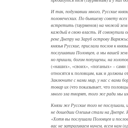
И так, подумавши много, Русские князь
половеческих. По бывшему совету всех
встретить
(таурменов)
на чюжой земле
каждый в свою власть. И совокупили о
реке Днепру на Заруб острову Варяжь
князья Русские, прислали послов к кня
послушавши Половцев, а мы вашей земли 
но пришли, богом попущены, на холопов
(«наших», «своих», «поганых» – сами
относятся к половцам, как и должны 
Заключите с нами мир, у нас с вами бо
товар их
(что показывает, что половц
много зла творят, того же ради мы их
Князи же Русские того не послушали, 
не дошедши Олешья стали на Днепре. И
«Хотя вы послушали Половцев и послов
вас не затрагиваем ничем, всем нам
(о