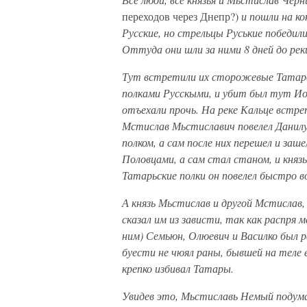
переходов через Днепр?)
и пошли на ко
Русские, но стрельцы Руськие победили 
Оттуда они шли за ними 8 дней до ре
Тут встретили их сторожевые Татаров
полками Русскыми, и убит был тут Ио
отъехали прочь. На реке Кальце встре
Мстислав Мьстиславич повелел Данилу 
полком, а сам после них перешел и заше
Половцами, а сам стал станом, и князь
Татарьские полки он повелел быстро 
А князь Мьстислав и другой Мстислав, 
сказал им из зависти, так как распря 
ним) Семьюн, Олюевич и Василко был ра
буести не чюял раны, бывшей на теле е
крепко избивал Татары.
Увидев это, Мьстиславь Немый подума