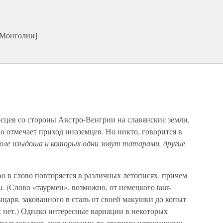
 Монголии]
осцев со стороны Австро-Венгрии на славянские земли,
о отмечает приход иноземцев. Но никто, говорится в
коле изыдоша и которых одни зовут татарами, другие
о в слово повторяется в различных летописях, причем
и
. (Слово «таурмен», возможно, от немецкого taur-
ыцаря, закованного в сталь от своей макушки до копыт
 нет.) Однако интересные вариации в некоторых
 пользовались еще и какими-то другими источниками.