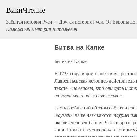
ВикиЧтение
Забытая история Руси [= Другая история Руси. От Европы до
Калюжный Дмитрий Витальевич
Битва на Калке
Битва на Калке
В 1223 году, в дни нашествия крестон
Лаврентьевская летопись действительн
тексте,
«не ведает, кто они суть и от
тауменами, а иные печенегами»
.
Часть сообщений об этом событии слов
таумены
чаще называются
таурменам
manner, человек-башня. Что-то вроде р
коня. Никаких «монголов» в летописях
описаниях показывают, что их авторы