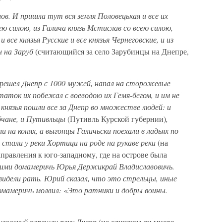
ов. И пришла тут вся земля Половецькая и все их
сею силою, из Галича князь Мстислав со всею силою,
все князья Русские и все князья Чернеговские, и из
н на Заруб
(считающийся за село Зарубинцы на Днепре,
ерешел Днепр с 1000 мужей, напал на сторожевые
таток их побежал с воеводою их Гемя-бегом, и им не
князья пошли все за Днепр во множестве людей: и
убчане, и Путивльцы
(Путивль Курской губернии)
,
 на конях, а выгонцы Галичьски поехали в ладьях по
 стали у реки Хортици на роде на рукаве реки
(на
правления к юго-западному, где на острове была
ними домамеричь Юрья Держикрай Владиславовичь.
видели рать. Юрий сказал, что это стрельцы, иные
омамеричь молвил: «Это ратники и добры воины.
ниговский перешли реку Днепр
(не слишком ли много