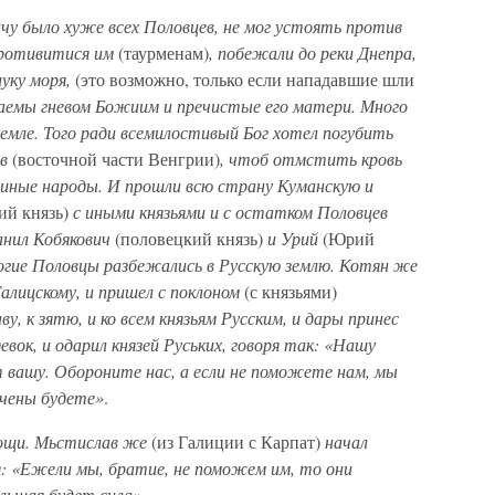
чу было хуже всех Половцев, не мог устоять против
противитися им
(таурменам)
, побежали до реки Днепра,
луку моря,
(это возможно, только если нападавшие шли
аемы гневом Божиим и пречистые его матери. Много
земле. Того ради всемилостивый Бог хотел погубить
в
(восточной части Венгрии)
, чтоб отмстить кровь
иные народы. И прошли всю страну Куманскую и
ий князь)
с иными князьями и с остатком Половцев
анил Кобякович
(половецкий князь)
и Урий
(Юрий
огие Половцы разбежались в Русскую землю. Котян же
лицскому, и пришел с поклоном
(с князьями)
у, к зятю, и ко всем князьям Русским, и дары принес
девок, и одарил князей Руських, говоря так: «Нашу
т вашу. Обороните нас, а если не поможете нам, мы
ечены будете»
.
мощи. Мьстислав же
(из Галиции с Карпат)
начал
я: «Ежели мы, братие, не поможем им, то они
ольшая будет сила»
.