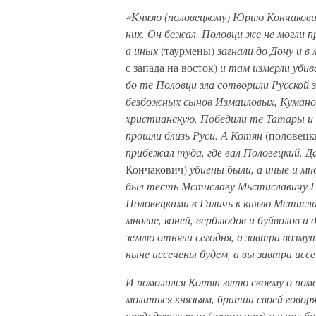
«Князю (половецкому) Юрию Кончакови
них. Он бежал. Половци же не могли 
а иных
(таурмены)
загнали до Дону и в 
с запада на восток)
и там измерли убив
бо те Половци зла сотворили Русской 
безбожных сынов Измаиловых, Кумано
христианскую. Победили те Татары и 
прошли близь Руси. А Котян
(половецк
прибежал туда, где вал Половецкий. Д
Кончакович)
убиены были, а иные и мн
был тесть Мстиславу Мьстиславичу Га
Половецкими в Галичь к князю Мстислав
многие, коней, верблюдов и буйволов и 
землю отняли сегодня, а завтра возму
ныне иссечены будем, а вы завтра исс
И помолился Котян зятю своему о по
молиться князьям, братии своей говор
предадутся тем
(таурменам)
и у них б