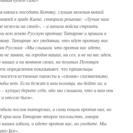
я взялись пособить Котяну, слушая моления князей
 князей в граде Киеве, створили решение: «Лучше нам
 нежели на своей», – и начали войска строить
ни всю землю Русскую противу Татарове и пришли к
скому. Татарове же уведавши, что идут противу них
зьям Русским: «Мы слышим, что против нас идете,
не заняли, ни городов ваших, ни сел, и не на вас идем,
 наших и на конюхов своих, на поганых Половцев
 эти определения показывают, что пришельцы
относится истинные паписты к «своим» схизматикам)
.
рьбы нет. Если бежат к вам половци, вы бейте их, а
ы – купцы)
берите себе, ибо мы слышали, что и вам они
 и отселе бьем»
.
избили послов татарских, а сами пошли против них, но
 прислали Татарове второе посольство, говоря:
 наших избили, и идете против нас, но уходите. Мы
дин)
Бог».