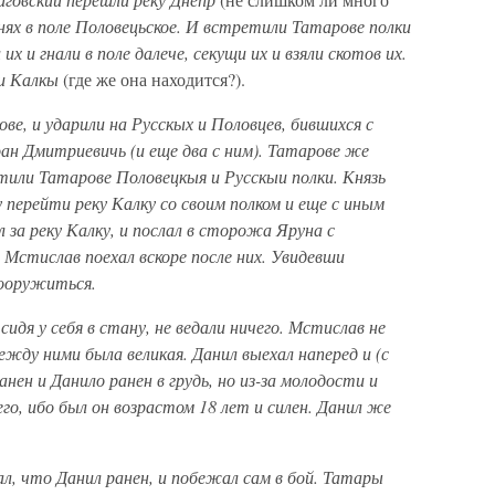
нях в поле Половецьское. И встретили Татарове полки
их и гнали в поле далече, секущи их и взяли скотов их.
ки Калкы
(где же она находится?).
е, и ударили на Русскых и Половцев, бившихся с
ан Дмитриевичь (и еще два с ним). Татарове же
тили Татарове Половецкыя и Русскыи полки. Князь
перейти реку Калку со своим полком и еще с иным
л за реку Калку, и послал в сторожа Яруна с
 Мстислав поехал вскоре после них. Увидевши
вооружиться.
сидя у себя в стану, не ведали ничего. Мстислав не
между ними была великая. Данил выехал наперед и (с
нен и Данило ранен в грудь, но из-за молодости и
го, ибо был он возрастом 18 лет и силен. Данил же
л, что Данил ранен, и побежал сам в бой. Татары