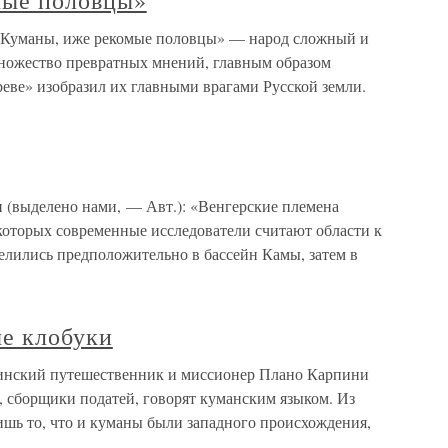
мые половцы»
«Куманы, иже рекомые половцы» — народ сложный и
множество превратных мнений, главным образом
реве» изобразил их главными врагами Русской земли.
(выделено нами, — Авт.): «Венгерские племена
которых современные исследователи считают области к
реселились предположительно в бассейн Камы, затем в
е клобуки
инский путешественник и миссионер Плано Карпини
, сборщики податей, говорят куманским языком. Из
ишь то, что и куманы были западного происхождения,