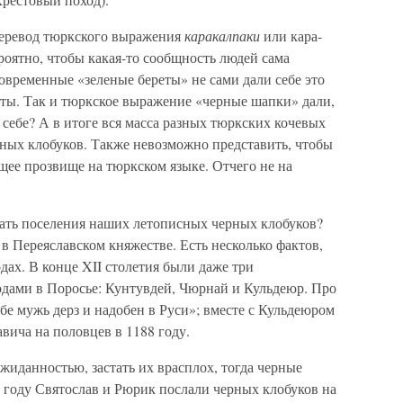
 перевод тюркского выражения
каракалпаки
или кара-
роятно, чтобы какая-то сообщность людей сама
современные «зеленые береты» не сами дали себе это
ты. Так и тюркское выражение «черные шапки» дали,
 себе? А в итоге вся масса разных тюркских кочевых
рных клобуков. Также невозможно представить, чтобы
щее прозвище на тюркском языке. Отчего не на
зать поселения наших летописных черных клобуков?
 в Переяславском княжестве. Есть несколько фактов,
ах. В конце XII столетия были даже три
одами в Поросье: Кунтувдей, Чюрнай и Кульдеюр. Про
бе мужь дерз и надобен в Руси»; вместе с Кульдеюром
вича на половцев в 1188 году.
жиданностью, застать их врасплох, тогда черные
 году Святослав и Рюрик послали черных клобуков на