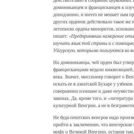
доминиканцев и францисканцев к изуч
доподлинно, и ничто не мешает нам п
других орденов действовало такое же 
летописях ордена миноритов, основан
пишет:
«Предпринявши намерение оты
изучить язык той страны и с помощью
Уйгурскую, которыми пользуются во в
Но доминиканцы, чей орден был утвер
францисканцами ведали инквизицией, 
века. Значит, миссионер говорит о Вен
искать ее в азиатской Бухаре у узбеко
совершенно излишне и даже неуместно,
законах. Да, кроме того, и «литература
культурной Венгрии, а не в безграмотн
Не буда-пештских венгров надо произво
прийти к заключению, что венгерские 
мифу о Великой Венгрии, оставив там,