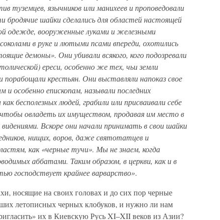
в туземцев, язычников или манихеев и проповедовали
 бродячие шайки сделались для областей настоящей
ной одежде, вооруженные луками и железными
с соколами в руке и лютыми псами впереди, охотились
тоящие демоны». Они убивали всякого, кого подозревали
толической) ереси, особенно же тех, чьи земли
 и порабощали крестьян. Они выставляли напоказ свое
ам и особенно епископам, называли последних
а как бесполезных людей, грабили или присваивали себе
 чтобы овладеть их имуществом, продавая им место в
 видениями. Вскоре они начали принимать в свои шайки
едников, нищих, воров, даже святотатцев и
ластям, как «черные тучи». Мы не знаем, когда
водимых аббатами. Таким образом, в церкви, как и в
стью господствует крайнее варварство»
.
ахи, носящие на своих головах и до сих пор черные
аших летописных черных клобуков, и нужно ли нам
игласить» их в Киевскую Русь XI–XII веков из Азии?