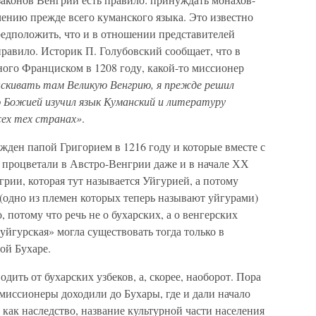
ению прежде всего куманского языка. Это известно
редположить, что и в отношении представителей
правило. Историк П. Голубовский сообщает, что в
ного Франциском в 1208 году, какой-то миссионер
скивать там Великую Венгрию, я прежде решил
 Божией изучил язык Куманский и литературу
сех тех странах»
.
жден папой Григорием в 1216 году и которые вместе с
процветали в Австро-Венгрии даже и в начале ХХ
грии, которая тут называется Уйгурией, а потому
в (одно из племен которых теперь называют уйгурами)
 потому что речь не о бухарских, а о венгерских
 уйгурская» могла существовать тогда только в
ой Бухаре.
дить от бухарских узбеков, а, скорее, наоборот. Пора
миссионеры доходили до Бухары, где и дали начало
 как наследство, название культурной части населения