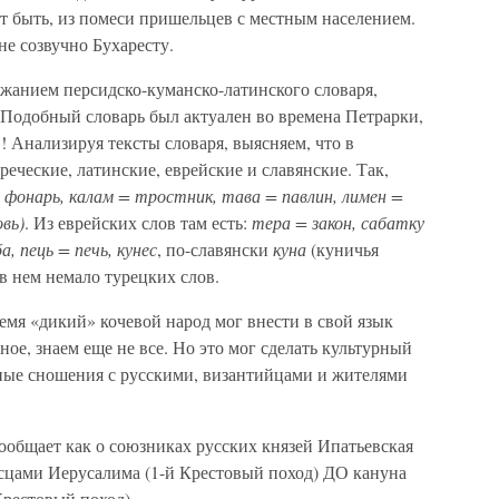
т быть, из помеси пришельцев с местным населением.
не созвучно Бухаресту.
ржанием персидско-куманско-латинского словаря,
. Подобный словарь был актуален во времена Петрарки,
 Анализируя тексты словаря, выясняем, что в
еческие, латинские, еврейские и славянские. Так,
 фонарь, калам = тростник, тава = павлин, лимен =
овь)
. Из еврейских слов там есть:
тера = закон, сабатку
а, пець = печь, кунес
, по-славянски
куна
(куничья
в нем немало турецких слов.
ремя «дикий» кочевой народ мог внести в свой язык
ное, знаем еще не все. Но это мог сделать культурный
ные сношения с русскими, византийцами и жителями
ообщает как о союзниках русских князей Ипатьевская
осцами Иерусалима (1-й Крестовый поход) ДО кануна
Крестовый поход).