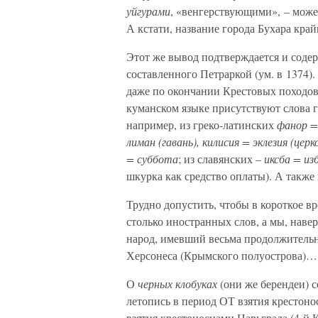
уйгурами
, «венгерствующими», – може
А кстати, название города Бухара край
Этот же вывод подтверждается и соде
составленного Петраркой (ум. в 1374)
даже по окончании Крестовых походов!
куманском языке присутствуют слова гр
например, из греко-латинских
фанор =
лиман (гавань), килисия = эклезия (церк
= суббота
; из славянских –
иксба = изб
шкурка как средство оплаты). А также 
Трудно допустить, чтобы в короткое в
столько иностранных слов, а мы, навер
народ, имевший весьма продолжитель
Херсонеса (Крымского полуострова)…
О
черных клобуках
(они же берендеи) с
летопись в период ОТ взятия крестон
взятия крестоносцами Царьграда (4-й 