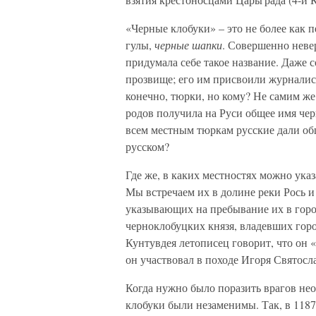
«Черные клобуки» – это не более как
гулы,
черные шапки
. Совершенно неве
придумала себе такое название. Даже 
прозвище; его им присвоили журналис
конечно, тюрки, но кому? Не самим же
родов получила на Руси общее имя че
всем местным тюркам русские дали об
русском?
Где же, в каких местностях можно ука
Мы встречаем их в долине реки Рось и
указывающих на пребывание их в город
черноклобуцких князя, владевших гор
Кунтувдея летописец говорит, что он «
он участвовал в походе Игоря Святосла
Когда нужно было поразить врагов нео
клобуки были незаменимы. Так, в 1187