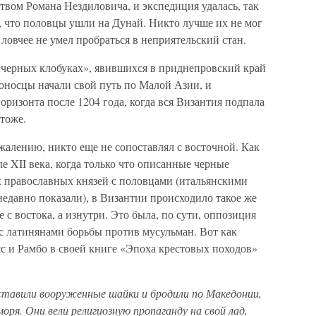
твом Романа Нездиловича, и экспедиция удалась, так
, что половцы ушли на Дунай. Никто лучше их не мог
ловчее не умел пробраться в неприятельский стан.
 «черных клобуках», явившихся в приднепровский край
стоносцы начали свой путь по Малой Азии, и
оризонта после 1204 года, когда вся Византия подпала
 тоже.
ожалению, никто еще не сопоставлял с восточной. Как
але XII века, когда только что описанные черные
 православных князей с половцами (итальянскими
недавно показали), в Византии происходило такое же
 с востока, а изнутри. Это была, по сути, оппозиция
с латинянами борьбы против мусульман. Вот как
с и Рамбо в своей книге «Эпоха крестовых походов»
тавили вооруженные шайки и бродили по Македонии,
оря. Они вели религиозную пропаганду на свой лад,