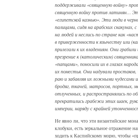
поддерживали «священную войну» проти
священную войну против латинян… Эти
«египетской казнью». Эти люди в чер
палицами, сидя на арабских скакунах, 
на людей и неслись по стране как «нас
в приверженности к язычеству или (ка
прилегали к их владениям. Они грабили
презрение к (католическим) священник
«папцами», поносили их в глазах народ
их поместья. Они надували простаков,
раю и забавляя их ложными чудесами и
бродяг, ткачей, матросов, портных, м
отлученных, и распространялись по об
прекратились грабежи этих шаек, руко
империи, наряду с крайней утонченно
Не явно ли, что эти византийские мон
клобуки, есть зеркальное отражение н
ходить к Каспийскому морю, чтобы «пр