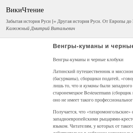
ВикиЧтение
Забытая история Руси [= Другая история Руси. От Европы до
Калюжный Дмитрий Витальевич
Венгры-куманы и черны
Венгры-куманы и черные клобуки
Латинский путешественник и миссион
(басурманы), сборщики податей, «гово
лишь то, что и
куманы
были западного 
старонемецкое Besteuermann (сборщик н
оно не имеет такого профессиональног
Получается, что «татаромонгольские» 
западноевропейскими рыцарями-крест
языком. Читателям, у которых от таког
действительно в собрании церковных 