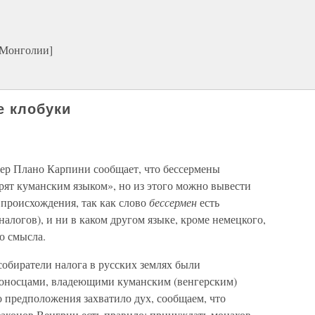
 Монголии]
е клобуки
ер Плано Карпини сообщает, что бессермены
рят куманским языком», но из этого можно вывести
происхождения, так как слово
бессермен
есть
алогов), и ни в каком другом языке, кроме немецкого,
о смысла.
собиратели налога в русских землях были
оносцами, владеющими куманским (венгерским)
о предположения захватило дух, сообщаем, что
законов Венгрии есть правило: принуждать монахов-