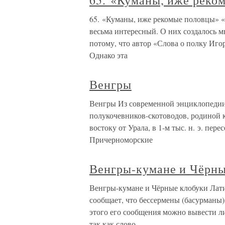
65. «Куманы, иже реко
65. «Куманы, иже рекомые половцы» 
весьма интересный. О них создалось 
потому, что автор «Слова о полку Иго
Однако эта
Венгры
Венгры Из современной энциклопедии 
полукочевников-скотоводов, родиной 
востоку от Урала, в 1-м тыс. н. э. пе
Причерноморские
Венгры-кумане и Чёрны
Венгры-кумане и Чёрные клобуки Лат
сообщает, что бессермены (басурманы)
этого его сообщения можно вывести л
так как слово