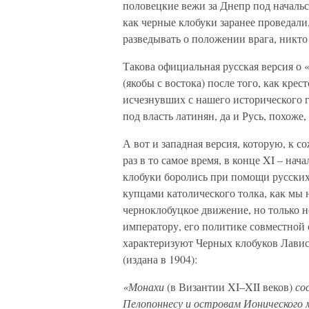
половецкие вежи за Днепр под начальс
как черные клобуки заранее проведали
разведывать о положении врага, никто 
Такова официальная русская версия о
(якобы с востока) после того, как кре
исчезнувших с нашего исторического г
под власть латинян, да и Русь, похоже,
А вот и западная версия, которую, к с
раз в то самое время, в конце XI – нач
клобуки боролись при помощи русских
купцами католического толка, как мы 
черноклобуцкое движение, но только не
императору, его политике совместной 
характеризуют Черных клобуков Лавис
(издана в 1904):
«Монахи
(в Византии XI–XII веков)
сос
Пелопоннесу и островам Ионического м