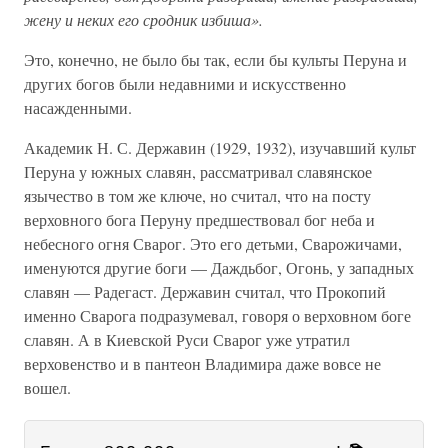
жену и неких его сродник избиша».
Это, конечно, не было бы так, если бы культы Перуна и
других богов были недавними и искусственно
насажденными.
Академик Н. С. Державин (1929, 1932), изучавший культ
Перуна у южных славян, рассматривал славянское
язычество в том же ключе, но считал, что на посту
верховного бога Перуну предшествовал бог неба и
небесного огня Сварог. Это его детьми, Сварожичами,
именуются другие боги — Даждьбог, Огонь, у западных
славян — Радегаст. Державин считал, что Прокопий
именно Сварога подразумевал, говоря о верховном боге
славян. А в Киевской Руси Сварог уже утратил
верховенство и в пантеон Владимира даже вовсе не
вошел.