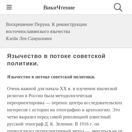
ВикиЧтение
Воскрешение Перуна. К реконструкции
восточнославянского язычества
Клейн Лев Самуилович
Язычество в потоке советской
политики.
Язычество в потоке советской политики.
Очень важной для начала XX в. в изучении языческой
религии в России была методологическая
переориентировка — перенос центра исследовательских
интересов с истории на этнографию и археологию. Это
четко выразил перед самой революцией известный
русский этнограф Д. К. Зеленин. В 1916 г. он
провозгласил ретроспективный метод — двигаться не от