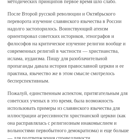
мётодических принципов первое время шло слабо.
После Второй русской революции и Октябрьского
переворота изучение славянского язычества в России
надолго застопорилось. Воинствующий атеизм
ориентировал советских историков, этнографов и
философов на критическое изучение религии вообще и
современных религий в частности — христианства,
ислама, иудаизма. Пищу для разоблачительной
пропаганды давала история православной церкви и ее
практика, язычество же в этом смысле смотрелось
бесперспективным.
Пожалуй, единственным аспектом, притягательным для
советских ученых в это время, была возможность
использовать примеры из славянского язычества для
иллюстрации агрессивности христианской церкви (как
она расправлялась с религиозным инакомыслием и
вольностями первобытного демократизма) и еще больше
— для подтверждения справедливости