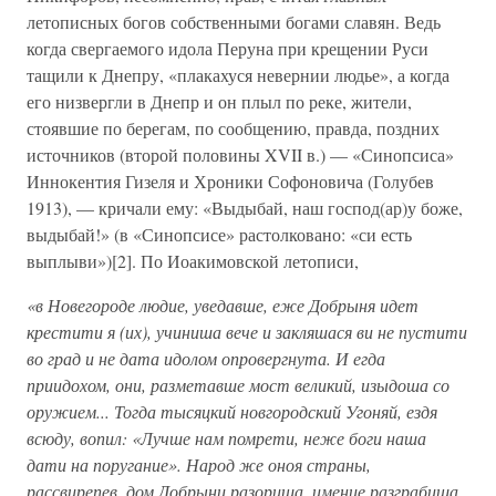
летописных богов собственными богами славян. Ведь
когда свергаемого идола Перуна при крещении Руси
тащили к Днепру, «плакахуся невернии людье», а когда
его низвергли в Днепр и он плыл по реке, жители,
стоявшие по берегам, по сообщению, правда, поздних
источников (второй половины XVII в.) — «Синопсиса»
Иннокентия Гизеля и Хроники Софоновича (Голубев
1913), — кричали ему: «Выдыбай, наш господ(ар)у боже,
выдыбай!» (в «Синопсисе» растолковано: «си есть
выплыви»)[2]. По Иоакимовской летописи,
«в Новегороде людие, уведавше, еже Добрыня идет
крестити я (их), учиниша вече и закляшася ви не пустити
во град и не дата идолом опровергнута. И егда
приидохом, они, разметавше мост великий, изыдоша со
оружием... Тогда тысяцкий новгородский Угоняй, ездя
всюду, вопил: «Лучше нам помрети, неже боги наша
дати на поругание». Народ же оноя страны,
рассвирепев, дом Добрыни разориша, имение разграбиша,