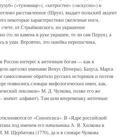
тулуб» («туловище»), «хитростне» («искусно») и
ботливо расставленное (Шрун), выдает польский акцент
 что некоторые характеристики (железные ноги,
 счете, от Стрыйковского, но украшение
 (то ли камень в руке украшен, то ли сам Перун), а
ись в уши. Вероятно, это ошибка переписчика,
в России интерес к античным богам — как к
 дело щеголял именами Венус (Венеры), Бахуса, Марса
ое самосознание обратило русских историков и поэтов
оре появились словари мифологических имен, как,
ический лексикон» М. Д. Чулкова, позже его же
— значит: алфавит). Там шли вперемешку античные
 отклоняются от «Синопсиса». В «Ядре российской
атана под именем его начальника А. Я. Хилкова в
. М. Щербатова (1770), да и в словаре Чулкова