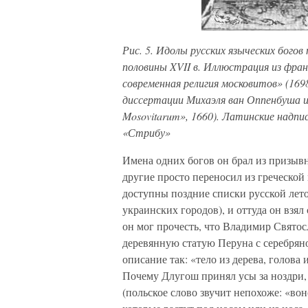
Рис. 5. Идолы русских языческих бого
половины XVII в. Иллюстрация из фран
современная религия московитов» (169
диссертации Михаэля ван Оппенбуша и
Mosovitarum», 1660). Латинские надпи
«Стрибу»
Имена одних богов он брал из призывн
другие просто переносил из греческой
доступны поздние списки русской лет
украинских городов), и оттуда он взял
он мог прочесть, что Владимир Святос
деревянную статую Перуна с серебряной
описание так: «тело из дерева, голова и
Почему Длугош принял усы за ноздри,
(польское слово звучит непохоже: «вон