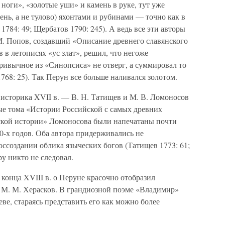
ноги», «золотые уши» и камень в руке, тут уже
нь, а не тулово) яхонтами и рубинами — точно как в
1784: 49; Щербатов 1790: 245). А ведь все эти авторы
М. Попов, создавший «Описание древнего славянского
в в летописях «ус злат», решил, что негоже
ривычное из «Синопсиса» не отверг, а суммировал то
768: 25). Так Перун все больше наливался золотом.
 историка XVII в. — В. Н. Татищев и М. В. Ломоносов
е тома «Истории Российской с самых древних
ской истории» Ломоносова были напечатаны почти
0-х годов. Оба автора придерживались не
оссоздании облика языческих богов (Татищев 1773: 61;
ру никто не следовал.
конца XVIII в. о Перуне красочно отобразил
 М. М. Херасков. В грандиозной поэме «Владимир»
ве, стараясь представить его как можно более