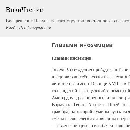
ВикиЧтение
Воскрешение Перуна. К реконструкции восточнославянского
Клейн Лев Самуилович
Глазами иноземцев
Глазами иноземцев
Эпоха Возрождения пробудила в Европ
представляли себе русских языческих б
летописные имена. В конце XVII в. в
голландский, французский и немецкий
Амстердама, расширенные и иллюстри
Вармунда, Георга Андреаса Шлейзинга,
гравюра, на которой кумиры русским 
смесью человеческих и звериных черт 
— с женской грудью и собачей голово