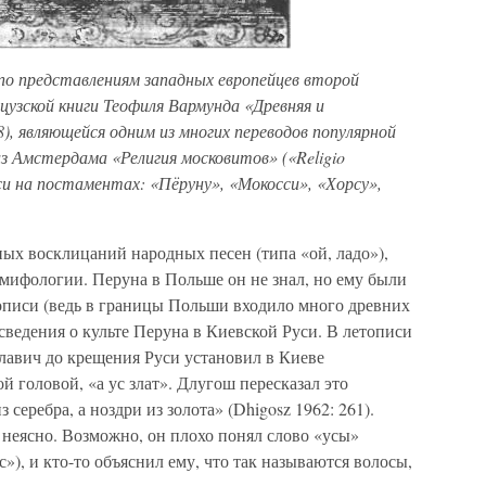
в по представлениям западных европейцев второй
цузской книги Теофиля Вармунда «Древняя и
8), являющейся одним из многих переводов популярной
з Амстердама «Религия московитов» («Religio
си на постаментах: «Пёруну», «Мокосси», «Хорсу»,
ых восклицаний народных песен (типа «ой, ладо»),
 мифологии. Перуна в Польше он не знал, но ему были
описи (ведь в границы Польши входило много древних
 сведения о культе Перуна в Киевской Руси. В летописи
лавич до крещения Руси установил в Киеве
 головой, «а ус злат». Длугош пересказал это
з серебра, а ноздри из золота» (Dhigosz 1962: 261).
 неясно. Возможно, он плохо понял слово «усы»
с»), и кто-то объяснил ему, что так называются волосы,