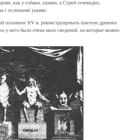
ими, как у собаки, ушами, а Стриб (очевидно,
вы с ослиными ушами.
й половине XV в. реконструировать пантеон древних
 но у него было очень мало сведений, на которые можно