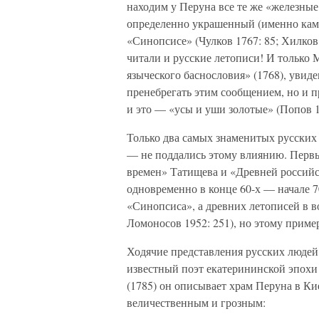
находим у Перуна все те же «железные 
определенно украшенный (именно каме
«Синопсисе» (Чулков 1767: 85; Хилков 
читали и русские летописи! И только 
языческого баснословия» (1768), увиде
пренебрегать этим сообщением, но и п
и это — «усы и уши золотые» (Попов 1
Только два самых знаменитых русских
— не поддались этому влиянию. Первы
времен» Татищева и «Древней россий
одновременно в конце 60-х — начале 7
«Синопсиса», а древних летописей в в
Ломоносов 1952: 251), но этому приме
Ходячие представления русских людей 
известный поэт екатерининской эпохи
(1785) он описывает храм Перуна в Кие
величественным и грозным: