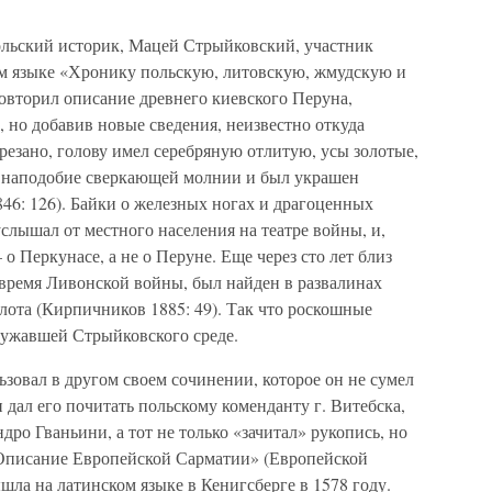
польский историк, Мацей Стрыйковский, участник
м языке «Хронику польскую, литовскую, жмудскую и
повторил описание древнего киевского Перуна,
, но добавив новые сведения, неизвестно откуда
ырезано, голову имел серебряную отлитую, усы золотые,
ь наподобие сверкающей молнии и был украшен
846: 126). Байки о железных ногах и драгоценных
лышал от местного населения на театре войны, и,
 о Перкунасе, а не о Перуне. Еще через сто лет близ
 время Ливонской войны, был найден в развалинах
лота (Кирпичников 1885: 49). Так что роскошные
ружавшей Стрыйковского среде.
зовал в другом своем сочинении, которое он не сумел
н дал его почитать польскому коменданту г. Витебска,
ро Гваньини, а тот не только «зачитал» рукопись, но
«Описание Европейской Сарматии» (Европейской
ла на латинском языке в Кенигсберге в 1578 году.