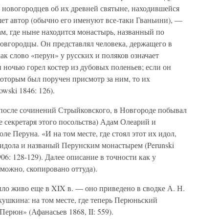
 новогородцев об их древней святыне, находившейся
ет автор (обычно его именуют все-таки Гваньини), —
м, где ныне находится монастырь, названный по
овгородцы. Он представлял человека, держащего в
ак слово «перун» у русских и поляков означает
 ночью горел костер из дубовых поленьев; если он
оторым был поручен присмотр за ним, то их
wski 1846: 126).
ека после сочинений Стрыйковского, в Новгороде побывал
е секретаря этого посольства) Адам Олеарий и
ле Перуна. «И на том месте, где стоял этот их идол,
идола и названый Перунским монастырем (Perunski
1906: 128-129). Далее описание в точности как у
можно, скопировано оттуда).
ло живо еще в XIX в. — оно приведено в сводке А. Н.
кушкина: на том месте, где теперь Перюньский
ерюн» (Афанасьев 1868, II: 559).