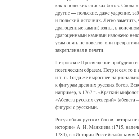
как в польских списках богов. Слова «
другие — польские, даже ударение, за
и польский источник. Легко заметить,
драгоценные камни) взяты, в конечном
драгоценными камнями изложено неясно
усам опять не повезло: они превратил
закрепленная в печати.
Петровское Просвещение пробудило и 
поэтическим образам. Петр и сам то и
и т. п. Тогда же выросшее национальн
к фигурам древних русских богов. Вск
например, в 1767 г. «Краткий мифолог
«Абевега русских суеверий» (абевега 
фигуры с русскими.
Рисуя облик русских богов, авторы не
истории» А. И. Манкиева (1715, напеч
1784), в «Истории Российской» князя М