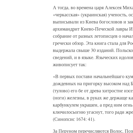
А тогда, во времена царя Алексея Ми
«черкасская» (украинская) ученость, 
выписывали из Киева богословов и зак
архимандрит Киево-Печеской лавры Ин
собрание от разных летописцев о нача
гречески обзор. Эта книга стала для 
выдержала свыше 30 изданий. Польско
сведений, и в языке. Языческих идол
живописует так:
«В первых постави начальнейшаго кум
дождевных на пригорку высоком над Б
(тулово) его бе от древа хитростне изс
(ноги) железны, в руках же держаще 
карбункулем украшен, а пред ним огн
ключилосьогню угаснут, того ради жрец
(Синопсис 1674: 41).
За Перуном перечисляются Волос, Позви