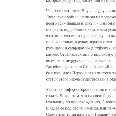
которые растут под носом или из носа.
Через сто лет после Длугоша другой 
Ливонской войны, написал на польско
всей Руси» (вышла в 1582 г.). Там он 
исправив подробность касательно усов
взятые: «тело его из дерева искусно в
ноги железные, в руках держал камен
рубинами и сапфирами» (Stryjkowski 1
камнях Стрыйковский, по-видимому, ус
возможно, не русского, а литовского —
Витебска, где и жил Стрыйковский во
большой идол Перкунаса из чистого зо
статуи этого идола существовали в ок
Местных информаторов он явно исполь
издать. Дело в том, что на свою беду о
итальянцу по происхождению, Александ
и издал ее под своим именем. Книга 
Сарматией тогда называли Польшу) выш