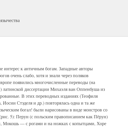
 язычества
е интерес к античным богам. Западные авторы
огов очень слабо, хотя и знали через поляков
 Европе появились многочисленные переводы (на
) латинской диссертации Михаэля ван Оппенбуша из
рованные. В этих переводных изданиях (Теофиля
 Иосии Стэделя и др.) повторялась одна и та же
языческим богал! были нарисованы в виде монстров со
(рис. 5): Перун (с польским правописанием как Пёрун)
й, Мокошь — с рогами и на ножках с копытцами, Хоре