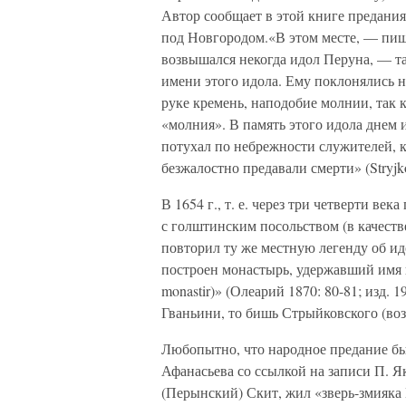
Автор сообщает в этой книге предания
под Новгородом.«В этом месте, — пиш
возвышался некогда идол Перуна, — та
имени этого идола. Ему поклонялись н
руке кремень, наподобие молнии, так к
«молния». В память этого идола днем и
потухал по небрежности служителей, к
безжалостно предавали смерти» (Stryjko
В 1654 г., т. е. через три четверти в
с голштинским посольством (в качеств
повторил ту же местную легенду об идо
построен монастырь, удержавший имя 
monastir)» (Олеарий 1870: 80-81; изд. 
Гваньини, то бишь Стрыйковского (воз
Любопытно, что народное предание бы
Афанасьева со ссылкой на записи П. Я
(Перынский) Скит, жил «зверь-змияка П