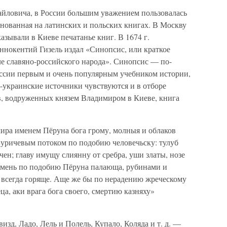
хайловича, в России большим уважением пользовалась
основанная на латинских и польских книгах. В Москву
азывали в Киеве печатанье книг. В 1674 г.
нокентий Гизель издал «Синопсис, или краткое
ле славяно-российского народа». Синопсис — по-
России первым и очень популярным учебником истории,
-украинские источники чувствуются и в отборе
ов, водруженных князем Владимиром в Киеве, книга
ира именем Пёруна бога грому, молныя и облаков
уричевым потоком по подобию человечьску: тулуб
ечен; главу имущу слиянну от сребра, уши златы, нозе
камень по подобию Пёруна палающа, рубинами и
ь всегда горяще. Аще же бы по нерадению жреческому
а, аки врага бога своего, смертию казняху»
зд, Ладо, Лель и Полель, Купало, Коляда и т. д. —