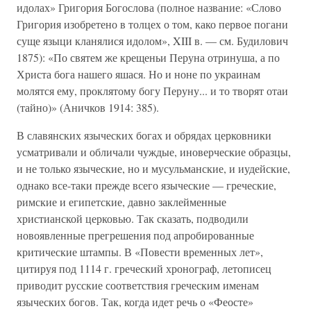
идолах» Григория Богослова (полное название: «Слово
Григория изобретено в толцех о том, како первое погани
суще языци кланялися идолом», XIII в. — см. Будилович
1875): «По святем же крещеньи Перуна отринуша, а по
Христа бога нашего яшася. Но и ноне по украинам
молятся ему, проклятому богу Перуну... и то творят отаи
(тайно)» (Аничков 1914: 385).
В славянских языческих богах и обрядах церковники
усматривали и обличали чуждые, иноверческие образцы,
и не только языческие, но и мусульманские, и иудейские,
однако все-таки прежде всего языческие — греческие,
римские и египетские, давно заклейменные
христианской церковью. Так сказать, подводили
новоявленные прегрешения под апробированные
критические штампы. В «Повести временных лет»,
цитируя под 1114 г. греческий хронограф, летописец
приводит русские соответствия греческим именам
языческих богов. Так, когда идет речь о «Феосте»