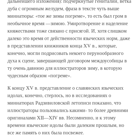
дальнейшего изложения): подчеркнутые гениталии, ветка
дуба с огромным желудем, фраза в тексте чуть выше
миниатюры: «тое же зимы погреме», то есть был гром в
необычное время —зимою. Умиротворение и наделение
княжествами тоже связано с присягой. И, хотя слишком
далеко это время от действенности языческих норм, даже
в представлении книжников конца XV в., которые,
конечно, могли подрисовать некоего перунообразного
духа к сцене, завершающей договором междоусобицы в
ту очень давнюю для иллюстраторов зиму, в которую
чудесным образом «погреме».
К концу XV в. представление о славянских языческих
идолах, конечно, стерлось, но в исследованиях о
миниатюрах Радзивиловской летописи показано, что
иллюстраторы пользовались какими- то более древними
оригиналами XII—XIV вв. Несомненно, и к этому
времени языческие идолы были далеким прошлым, но
все же память о них была посвежее.