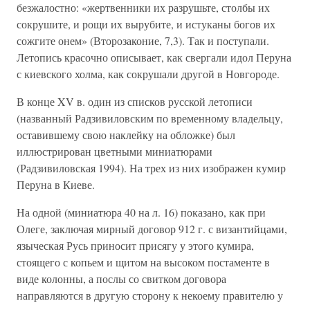
безжалостно: «жертвенники их разрушьте, столбы их
сокрушите, и рощи их вырубите, и истуканы богов их
сожгите онем» (Второзаконие, 7,3). Так и поступали.
Летопись красочно описывает, как свергали идол Перуна
с киевского холма, как сокрушали другой в Новгороде.
В конце XV в. один из списков русской летописи
(названный Радзивиловским по временному владельцу,
оставившему свою наклейку на обложке) был
иллюстрирован цветными миниатюрами
(Радзивиловская 1994). На трех из них изображен кумир
Перуна в Киеве.
На одной (миниатюра 40 на л. 16) показано, как при
Олеге, заключая мирный договор 912 г. с византийцами,
языческая Русь приносит присягу у этого кумира,
стоящего с копьем и щитом на высоком постаменте в
виде колонны, а послы со свитком договора
направляются в другую сторону к некоему правителю у