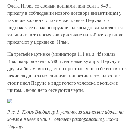
Олега Игорь со своими воинами приносит в 945 г.
присягу в соблюдении нового договора византийцам у
такой же колонны с таким же идолом Перуна, а у
подножья ее сложено оружие, на коем должны клясться
язычники, в то время как христиане на той же картинке
присягают у церкви св. Ильи.
На третьей картинке (миниатюра 111 на л. 45) князь
Владимир, возведя в 980 г. на холме кумиры Перуну и
другим богам, восседает на престоле, у него берут свиток
некие люди, а за их спинами, напротив него, на холме
стоит идол Перуна в виде голого человека с копьем и
щитом. Около него беснуются черти.
Рис. 3. Князь Владимир I, установив языческие идолы на
холме в Киеве в 980 г„ отдает распоряжение у идола
Перуну.