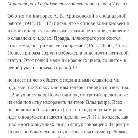
Миниатюра 111 Радзивиловской летописи (кон. XV века)
Об этих миниатюрах А. В. Арциховский в специальной
работе (1944: 16—17) писал, что «к эпохе возникновения
их оригиналов у славян уже сглаживается представление
о славянских идолах. Правда, иллюстратор не боится
этой темы, он трижды ее изображает (16 л., 26 об., 45 л.).
Но все три раза Перун изображен в виде почти античной
статуи. Этот голый мальчик красного цвета, со щитом в
левой руке, с копьем в правой,17
не имеет ничего общего с подлинными славянскими
идолами, поскольку они нам теперь становятся известны.
...В двух рисунках Перун одинок, но третий представляет
из себя попытку изобразить пантеон Владимира. Всех
богов должно быть шесть (в тексте над рисунком речь
идет о водружении шести идолов. — Л. К.), но здесь, как
и во многих рисунках, число фигур сокращено. В центре
Перун, по бокам его два существа с высокими гребнями,