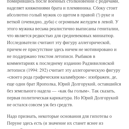
помирившись после военных столкновений с родичами,
наделяет княжениями брата и племянника. Сбоку стоит
абсолютно голый мужик со щитом в правой (!) руке и
веткой (очевидно, дуба) с огромным желудем в левой. У
этого мужика весьма реалистично выписаны гениталии,
что является редкостью для средневековых миниатюр.
Исследователи считают эту фигуру аллегорической,
причем ее присутствие здесь ничем не мотивировано и
не поддержано текстом летописи. Рыбаков в
комментариях к последнему изданию Радзивиловской
летописи (1994: 292) считает эту аллегорическую фигуру
«своего рода графическим каламбуром»: изображен, де,
еще один брат Ярополка, Юрий Долгорукий, оставшийся
без земельного надела — «как бы голым». Так сказать,
первая политическая карикатура. Но Юрий Долгорукий
не остался совсем уж без средств.
Надо признать, некоторые основания для гипотезы о
Перуне здесь есть (и значение их станет яснее из