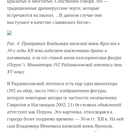
крылатые и хвостатые. Собственно говоря, это —
традиционные древнерусские черти, которые
встречаются на иконах. ...В данном случае они
выступают в качестве славянских богов».
Рис. 4. Праправнук Владимира киевский князь Ярослав в
30-е годы XII века наделяет княжениями брата и
племянника, а за его спиной нагая аллегорическая фигура
(Перун?). Миниатюра 392 Радзивиловской летописи (кон.
XV века)
В Радзивиловской летописи есть еще одна миниатюра
(392 на обор, листа 166) с изображением фигуры,
которую некоторые авторы (в частности неоязычники
Гаврилов и Наговицын 2002: 21) без всяких объяснений
аттестуют как Перуна. Это картинка, относящаяся к
гораздо более позднему времени — 30-м гг. XII в. На ней
сын Владимира Мономаха киевский князь Ярополк,