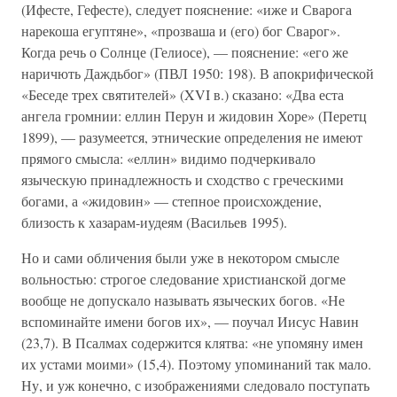
(Ифесте, Гефесте), следует пояснение: «иже и Сварога
нарекоша егуптяне», «прозваша и (его) бог Сварог».
Когда речь о Солнце (Гелиосе), — пояснение: «его же
наричють Даждьбог» (ПВЛ 1950: 198). В апокрифической
«Беседе трех святителей» (XVI в.) сказано: «Два еста
ангела громнии: еллин Перун и жидовин Хоре» (Перетц
1899), — разумеется, этнические определения не имеют
прямого смысла: «еллин» видимо подчеркивало
языческую принадлежность и сходство с греческими
богами, а «жидовин» — степное происхождение,
близость к хазарам-иудеям (Васильев 1995).
Но и сами обличения были уже в некотором смысле
вольностью: строгое следование христианской догме
вообще не допускало называть языческих богов. «Не
вспоминайте имени богов их», — поучал Иисус Навин
(23,7). В Псалмах содержится клятва: «не упомяну имен
их устами моими» (15,4). Поэтому упоминаний так мало.
Ну, и уж конечно, с изображениями следовало поступать