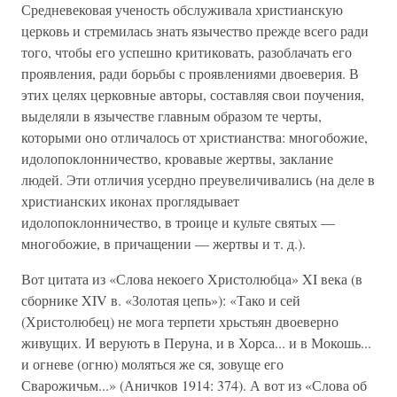
Средневековая ученость обслуживала христианскую
церковь и стремилась знать язычество прежде всего ради
того, чтобы его успешно критиковать, разоблачать его
проявления, ради борьбы с проявлениями двоеверия. В
этих целях церковные авторы, составляя свои поучения,
выделяли в язычестве главным образом те черты,
которыми оно отличалось от христианства: многобожие,
идолопоклонничество, кровавые жертвы, заклание
людей. Эти отличия усердно преувеличивались (на деле в
христианских иконах проглядывает
идолопоклонничество, в троице и культе святых —
многобожие, в причащении — жертвы и т. д.).
Вот цитата из «Слова некоего Христолюбца» XI века (в
сборнике XIV в. «Золотая цепь»): «Тако и сей
(Христолюбец) не мога терпети хрьстьян двоеверно
живущих. И верують в Перуна, и в Хорса... и в Мокошь...
и огневе (огню) моляться же ся, зовуще его
Сварожичьм...» (Аничков 1914: 374). А вот из «Слова об