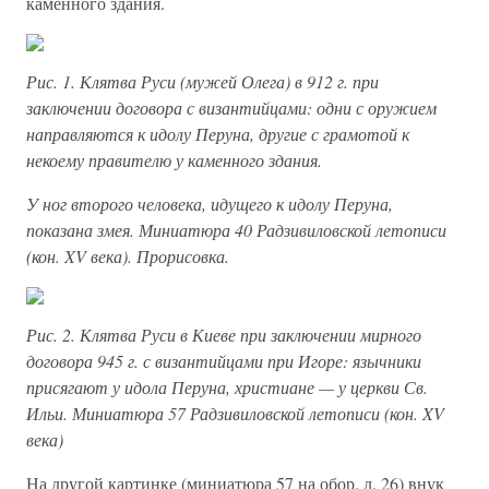
каменного здания.
Рис. 1. Клятва Руси (мужей Олега) в 912 г. при
заключении договора с византийцами: одни с оружием
направляются к идолу Перуна, другие с грамотой к
некоему правителю у каменного здания.
У ног второго человека, идущего к идолу Перуна,
показана змея. Миниатюра 40 Радзивиловской летописи
(кон. XV века). Прорисовка.
Рис. 2. Клятва Руси в Киеве при заключении мирного
договора 945 г. с византийцами при Игоре: язычники
присягают у идола Перуна, христиане — у церкви Св.
Ильи. Миниатюра 57 Радзивиловской летописи (кон. XV
века)
На другой картинке (миниатюра 57 на обор. л. 26) внук