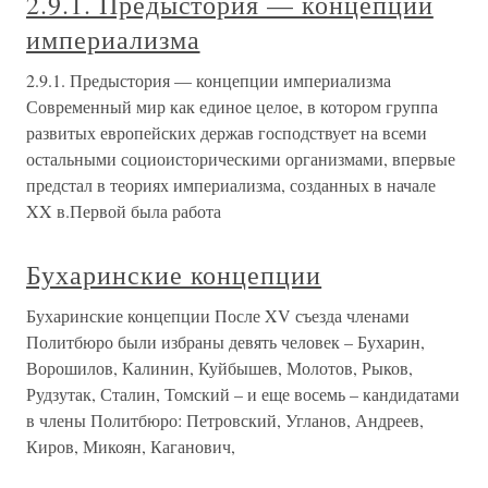
2.9.1. Предыстория — концепции
империализма
2.9.1. Предыстория — концепции империализма
Современный мир как единое целое, в котором группа
развитых европейских держав господствует на всеми
остальными социоисторическими организмами, впервые
предстал в теориях империализма, созданных в начале
XX в.Первой была работа
Бухаринские концепции
Бухаринские концепции После XV съезда членами
Политбюро были избраны девять человек – Бухарин,
Ворошилов, Калинин, Куйбышев, Молотов, Рыков,
Рудзутак, Сталин, Томский – и еще восемь – кандидатами
в члены Политбюро: Петровский, Угланов, Андреев,
Киров, Микоян, Каганович,