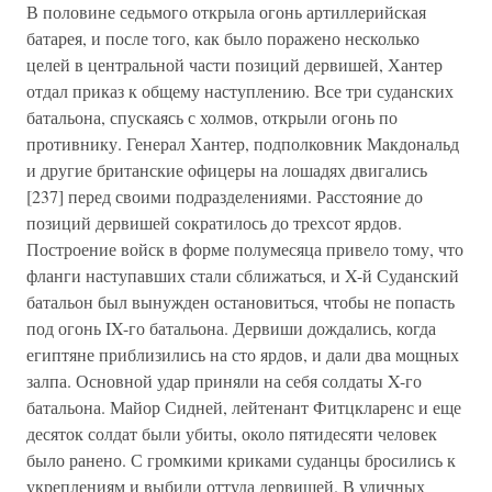
В половине седьмого открыла огонь артиллерийская
батарея, и после того, как было поражено несколько
целей в центральной части позиций дервишей, Хантер
отдал приказ к общему наступлению. Все три суданских
батальона, спускаясь с холмов, открыли огонь по
противнику. Генерал Хантер, подполковник Макдональд
и другие британские офицеры на лошадях двигались
[237] перед своими подразделениями. Расстояние до
позиций дервишей сократилось до трехсот ярдов.
Построение войск в форме полумесяца привело тому, что
фланги наступавших стали сближаться, и X-й Суданский
батальон был вынужден остановиться, чтобы не попасть
под огонь IX-го батальона. Дервиши дождались, когда
египтяне приблизились на сто ярдов, и дали два мощных
залпа. Основной удар приняли на себя солдаты X-го
батальона. Майор Сидней, лейтенант Фитцкларенс и еще
десяток солдат были убиты, около пятидесяти человек
было ранено. С громкими криками суданцы бросились к
укреплениям и выбили оттуда дервишей. В уличных