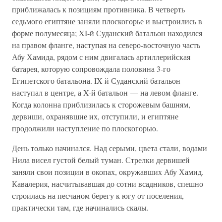
приближалась к позициям противника. В четверть
седьмого египтяне заняли плоскогорье и выстроились в
форме полумесяца; XI-й Суданский батальон находился
на правом фланге, наступая на северо-восточную часть
Абу Хамида, рядом с ним двигалась артиллерийская
батарея, которую сопровождала половина 3-го
Египетского батальона. IX-й Суданский батальон
наступал в центре, а X-й батальон — на левом фланге.
Когда колонна приблизилась к сторожевым башням,
дервиши, охранявшие их, отступили, и египтяне
продолжили наступление по плоскогорью.
День только начинался. Над серыми, цвета стали, водами
Нила висел густой белый туман. Стрелки дервишей
заняли свои позиции в окопах, окружавших Абу Хамид.
Кавалерия, насчитывавшая до сотни всадников, спешно
строилась на песчаном берегу к югу от поселения,
практически там, где начинались скалы.