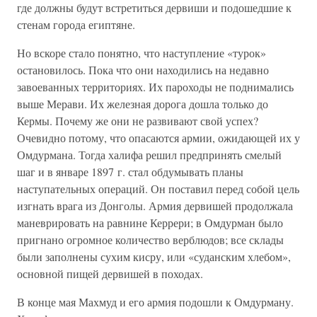
где должны будут встретиться дервиши и подошедшие к
стенам города египтяне.
Но вскоре стало понятно, что наступление «турок»
остановилось. Пока что они находились на недавно
завоеванных территориях. Их пароходы не поднимались
выше Мерави. Их железная дорога дошла только до
Кермы. Почему же они не развивают свой успех?
Очевидно потому, что опасаются армии, ожидающей их у
Омдурмана. Тогда халифа решил предпринять смелый
шаг и в январе 1897 г. стал обдумывать планы
наступательных операций. Он поставил перед собой цель
изгнать врага из Донголы. Армия дервишей продолжала
маневрировать на равнине Керрери; в Омдурман было
пригнано огромное количество верблюдов; все склады
были заполнены сухим кисру, или «суданским хлебом»,
основной пищей дервишей в походах.
В конце мая Махмуд и его армия подошли к Омдурману.