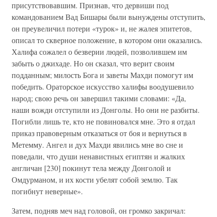
присутствовавшим. Признав, что дервиши под
командованием Вад Бишары были вынуждены отступить,
он преувеличил потери «турок» и, не жалея эпитетов,
описал то скверное положение, в котором они оказались.
Халифа сожалел о безверии людей, позволившем им
забыть о джихаде. Но он сказал, что верит своим
подданным; милость Бога и заветы Махди помогут им
победить. Ораторское искусство халифы воодушевило
народ; свою речь он завершил такими словами: «Да,
наши вожди отступили из Донголы. Но они не разбиты.
Погибли лишь те, кто не повиновался мне. Это я отдал
приказ правоверным отказаться от боя и вернуться в
Метемму. Ангел и дух Махди явились мне во сне и
поведали, что души ненавистных египтян и жалких
англичан [230] покинут тела между Донголой и
Омдурманом, и их кости убелят собой землю. Так
погибнут неверные».
Затем, подняв меч над головой, он громко закричал: