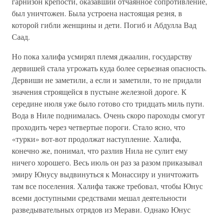
гарнизон крепости, оказавший отчаянное сопротивление,
был уничтожен. Была устроена настоящая резня, в
которой гибли женщины и дети. Погиб и Абдулла Вад
Саад.
Но пока халифа усмирял племя джаалин, государству
дервишей стала угрожать куда более серьезная опасность.
Дервиши не заметили, а если и заметили, то не придали
значения строящейся в пустыне железной дороге. К
середине июля уже было готово сто тридцать миль пути.
Вода в Ниле поднималась. Очень скоро пароходы смогут
проходить через четвертые пороги. Стало ясно, что
«турки» вот-вот продолжат наступление. Халифа,
конечно же, понимал, что разлив Нила не сулит ему
ничего хорошего. Весь июль он раз за разом приказывал
эмиру Юнусу выдвинуться к Монассиру и уничтожить
там все поселения. Халифа также требовал, чтобы Юнус
всеми доступными средствами мешал деятельности
разведывательных отрядов из Мерави. Однако Юнус