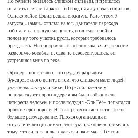
Но течение оказалось слишком сильным, и пришлось
оставить все три баржи с 160 солдатами у начала порогов.
Однако майор Дэвид решил рискнуть. Рано утром 5
августа «Тамай» отплыл на юг. Двигатели парохода
работали на полную мощность, и он смог пройти
половину того участка русла, который требовалось
преодолеть. Но напор воды был слишком велик, течение
развернуло корабль, и, едва не перевернувшись, он
устремился вниз по реке.
Офицеры объясняли свою неудачу разрывом
буксировочного каната и тем, что слишком мало людей
участвовало в буксировке. По расположенным
неподалеку от порогов деревням было собрано еще
четыреста человек, и после полудня «Эль Теб» попытался
пройти через пороги. На этот раз египтян постигло еще
большее разочарование. Плохая организация и
отсутствие дисциплины среди буксировщиков привели к
тому, что сила тяги оказалась слишком мала. Течение