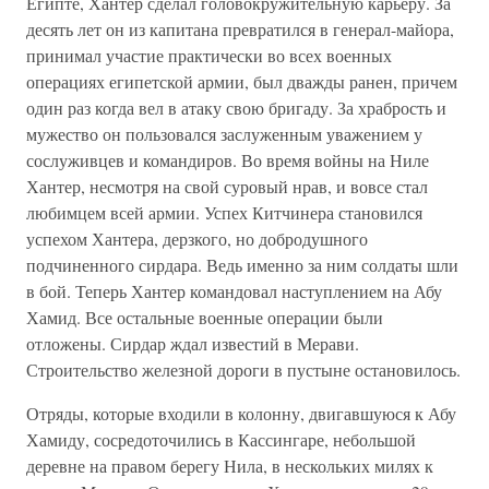
Египте, Хантер сделал головокружительную карьеру. За
десять лет он из капитана превратился в генерал-майора,
принимал участие практически во всех военных
операциях египетской армии, был дважды ранен, причем
один раз когда вел в атаку свою бригаду. За храбрость и
мужество он пользовался заслуженным уважением у
сослуживцев и командиров. Во время войны на Ниле
Хантер, несмотря на свой суровый нрав, и вовсе стал
любимцем всей армии. Успех Китчинера становился
успехом Хантера, дерзкого, но добродушного
подчиненного сирдара. Ведь именно за ним солдаты шли
в бой. Теперь Хантер командовал наступлением на Абу
Хамид. Все остальные военные операции были
отложены. Сирдар ждал известий в Мерави.
Строительство железной дороги в пустыне остановилось.
Отряды, которые входили в колонну, двигавшуюся к Абу
Хамиду, сосредоточились в Кассингаре, небольшой
деревне на правом берегу Нила, в нескольких милях к