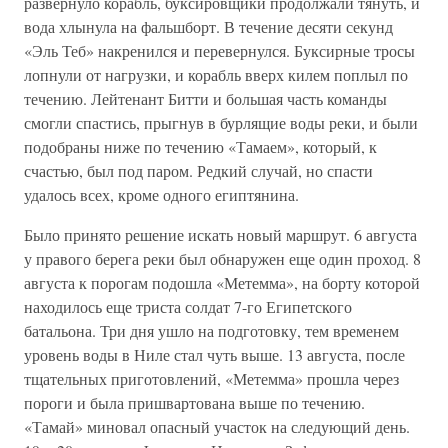
развернуло корабль, буксировщики продолжали тянуть, и
вода хлынула на фальшборт. В течение десяти секунд
«Эль Теб» накренился и перевернулся. Буксирные тросы
лопнули от нагрузки, и корабль вверх килем поплыл по
течению. Лейтенант Битти и большая часть команды
смогли спастись, прыгнув в бурлящие воды реки, и были
подобраны ниже по течению «Тамаем», который, к
счастью, был под паром. Редкий случай, но спасти
удалось всех, кроме одного египтянина.
Было принято решение искать новый маршрут. 6 августа
у правого берега реки был обнаружен еще один проход. 8
августа к порогам подошла «Метемма», на борту которой
находилось еще триста солдат 7-го Египетского
батальона. Три дня ушло на подготовку, тем временем
уровень воды в Ниле стал чуть выше. 13 августа, после
тщательных приготовлений, «Метемма» прошла через
пороги и была пришвартована выше по течению.
«Тамай» миновал опасный участок на следующий день.