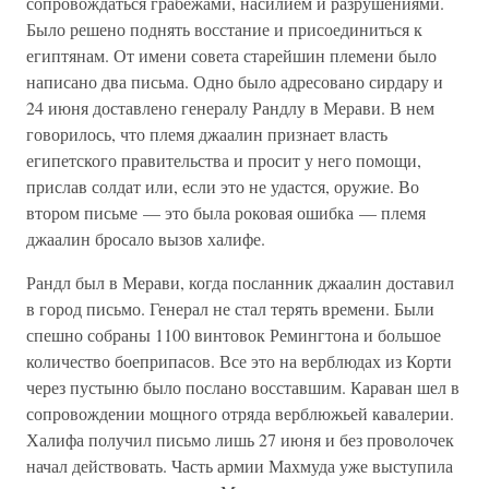
сопровождаться грабежами, насилием и разрушениями.
Было решено поднять восстание и присоединиться к
египтянам. От имени совета старейшин племени было
написано два письма. Одно было адресовано сирдару и
24 июня доставлено генералу Рандлу в Мерави. В нем
говорилось, что племя джаалин признает власть
египетского правительства и просит у него помощи,
прислав солдат или, если это не удастся, оружие. Во
втором письме — это была роковая ошибка — племя
джаалин бросало вызов халифе.
Рандл был в Мерави, когда посланник джаалин доставил
в город письмо. Генерал не стал терять времени. Были
спешно собраны 1100 винтовок Ремингтона и большое
количество боеприпасов. Все это на верблюдах из Корти
через пустыню было послано восставшим. Караван шел в
сопровождении мощного отряда верблюжьей кавалерии.
Халифа получил письмо лишь 27 июня и без проволочек
начал действовать. Часть армии Махмуда уже выступила