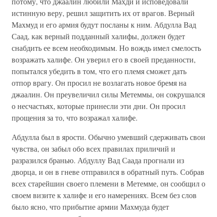
потому, что джаалин любили Махди и исповедовали
истинную веру, решил защитить их от врагов. Верный
Махмуд и его армия будут посланы к ним. Абдулла Вад
Саад, как верный подданный халифы, должен будет
снабдить ее всем необходимым. Но вождь имел смелость
возражать халифе. Он уверил его в своей преданности,
попытался убедить в том, что его племя сможет дать
отпор врагу. Он просил не возлагать новое бремя на
джаалин. Он преувеличил силы Метеммы, он сокрушался
о несчастьях, которые принесли эти дни. Он просил
прощения за то, что возражал халифе.
Абдулла был в ярости. Обычно умевший сдерживать свои
чувства, он забыл обо всех правилах приличий и
разразился бранью. Абдуллу Вад Саада прогнали из
дворца, и он в гневе отправился в обратный путь. Собрав
всех старейшин своего племени в Метемме, он сообщил о
своем визите к халифе и его намерениях. Всем без слов
было ясно, что прибытие армии Махмуда будет