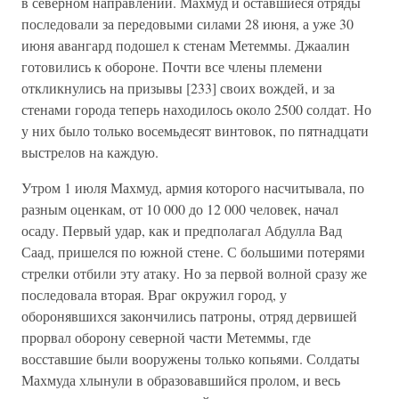
в северном направлении. Махмуд и оставшиеся отряды
последовали за передовыми силами 28 июня, а уже 30
июня авангард подошел к стенам Метеммы. Джаалин
готовились к обороне. Почти все члены племени
откликнулись на призывы [233] своих вождей, и за
стенами города теперь находилось около 2500 солдат. Но
у них было только восемьдесят винтовок, по пятнадцати
выстрелов на каждую.
Утром 1 июля Махмуд, армия которого насчитывала, по
разным оценкам, от 10 000 до 12 000 человек, начал
осаду. Первый удар, как и предполагал Абдулла Вад
Саад, пришелся по южной стене. С большими потерями
стрелки отбили эту атаку. Но за первой волной сразу же
последовала вторая. Враг окружил город, у
оборонявшихся закончились патроны, отряд дервишей
прорвал оборону северной части Метеммы, где
восставшие были вооружены только копьями. Солдаты
Махмуда хлынули в образовавшийся пролом, и весь