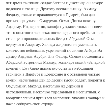
четырьмя тысячами солдат баггара и джехайда он вскоре
подошел к столице. Другому военачальнику, Ахмаду
Федилу, только отправившемуся в Гедареф, был дан
приказ вернуться в Омдурман. Осман Дигна покинул
Адараму. Но, вероятно, халифа нуждался только в совете
этого опытного человека: после недолгого пребывания в
столице и продолжительных бесед с Абдуллой Осман
вернулся в Адараму. Халифа же решил не уменьшать
количество небольших укреплений по линии Атбара-Эд-
Дамер-Адарама-Асубри-Эль-Фашер. Самым последним с
Абдуллой встретился Махмуд, командовавший «Западной
армией». Ему было приказано оставить небольшой
гарнизон в Дарфуре и Кордофане и с остальной частью
армии, насчитывавшей до десяти тысяч солдат, подойти к
Омдурману. Махмуд, настолько же дерзкий и
честолюбивый, насколько тщеславный и неопытный, с
воодушевлением принялся выполнять указания халифы и
начал собирать свои отряды.