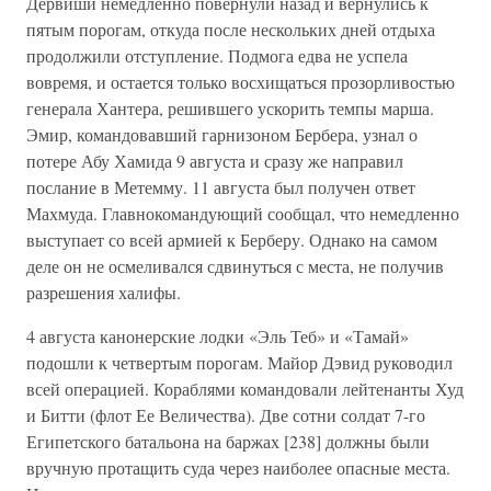
Дервиши немедленно повернули назад и вернулись к
пятым порогам, откуда после нескольких дней отдыха
продолжили отступление. Подмога едва не успела
вовремя, и остается только восхищаться прозорливостью
генерала Хантера, решившего ускорить темпы марша.
Эмир, командовавший гарнизоном Бербера, узнал о
потере Абу Хамида 9 августа и сразу же направил
послание в Метемму. 11 августа был получен ответ
Махмуда. Главнокомандующий сообщал, что немедленно
выступает со всей армией к Берберу. Однако на самом
деле он не осмеливался сдвинуться с места, не получив
разрешения халифы.
4 августа канонерские лодки «Эль Теб» и «Тамай»
подошли к четвертым порогам. Майор Дэвид руководил
всей операцией. Кораблями командовали лейтенанты Худ
и Битти (флот Ее Величества). Две сотни солдат 7-го
Египетского батальона на баржах [238] должны были
вручную протащить суда через наиболее опасные места.