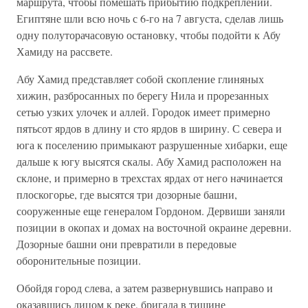
маршрута, чтобы помешать прибытию подкреплений.
Египтяне шли всю ночь с 6-го на 7 августа, сделав лишь
одну полуторачасовую остановку, чтобы подойти к Абу
Хамиду на рассвете.
Абу Хамид представляет собой скопление глиняных
хижин, разбросанных по берегу Нила и прорезанных
сетью узких улочек и аллей. Городок имеет примерно
пятьсот ярдов в длину и сто ярдов в ширину. С севера и
юга к поселению примыкают разрушенные хибарки, еще
дальше к югу высятся скалы. Абу Хамид расположен на
склоне, и примерно в трехстах ярдах от него начинается
плоскогорье, где высятся три дозорные башни,
сооруженные еще генералом Гордоном. Дервиши заняли
позиции в окопах и домах на восточной окраине деревни.
Дозорные башни они превратили в передовые
оборонительные позиции.
Обойдя город слева, а затем развернувшись направо и
оказавшись лицом к реке, бригада в тишине