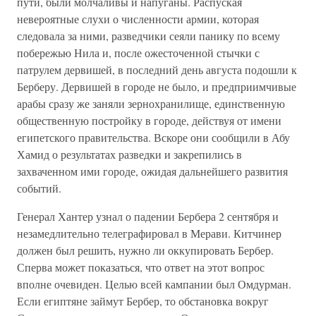
пути, были молчаливы и напуганы. Распуская
невероятные слухи о численности армии, которая
следовала за ними, разведчики сеяли панику по всему
побережью Нила и, после ожесточенной стычки с
патрулем дервишей, в последний день августа подошли к
Берберу. Дервишей в городе не было, и предприимчивые
арабы сразу же заняли зернохранилище, единственную
общественную постройку в городе, действуя от имени
египетского правительства. Вскоре они сообщили в Абу
Хамид о результатах разведки и закрепились в
захваченном ими городе, ожидая дальнейшего развития
событий.
Генерал Хантер узнал о падении Бербера 2 сентября и
незамедлительно телеграфировал в Мерави. Китчинер
должен был решить, нужно ли оккупировать Бербер.
Сперва может показаться, что ответ на этот вопрос
вполне очевиден. Целью всей кампании был Омдурман.
Если египтяне займут Бербер, то обстановка вокруг