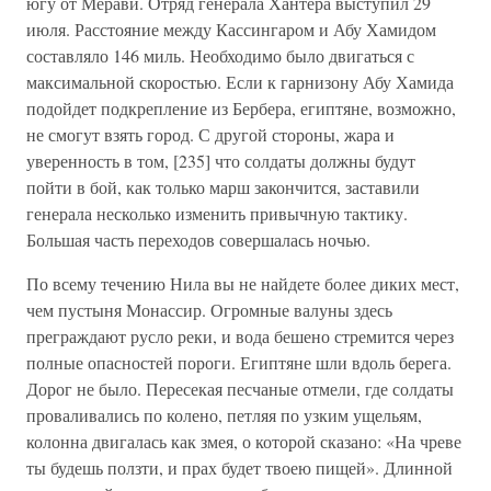
югу от Мерави. Отряд генерала Хантера выступил 29
июля. Расстояние между Кассингаром и Абу Хамидом
составляло 146 миль. Необходимо было двигаться с
максимальной скоростью. Если к гарнизону Абу Хамида
подойдет подкрепление из Бербера, египтяне, возможно,
не смогут взять город. С другой стороны, жара и
уверенность в том, [235] что солдаты должны будут
пойти в бой, как только марш закончится, заставили
генерала несколько изменить привычную тактику.
Большая часть переходов совершалась ночью.
По всему течению Нила вы не найдете более диких мест,
чем пустыня Монассир. Огромные валуны здесь
преграждают русло реки, и вода бешено стремится через
полные опасностей пороги. Египтяне шли вдоль берега.
Дорог не было. Пересекая песчаные отмели, где солдаты
проваливались по колено, петляя по узким ущельям,
колонна двигалась как змея, о которой сказано: «На чреве
ты будешь ползти, и прах будет твоею пищей». Длинной