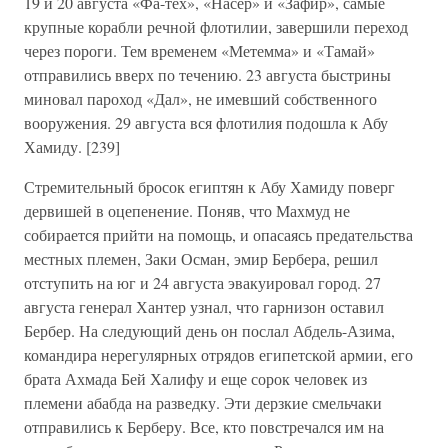
19 и 20 августа «Фа-тех», «Насер» и «Зафир», самые
крупные корабли речной флотилии, завершили переход
через пороги. Тем временем «Метемма» и «Тамай»
отправились вверх по течению. 23 августа быстрины
миновал пароход «Дал», не имевший собственного
вооружения. 29 августа вся флотилия подошла к Абу
Хамиду. [239]
Стремительный бросок египтян к Абу Хамиду поверг
дервишей в оцепенение. Поняв, что Махмуд не
собирается прийти на помощь, и опасаясь предательства
местных племен, Заки Осман, эмир Бербера, решил
отступить на юг и 24 августа эвакуировал город. 27
августа генерал Хантер узнал, что гарнизон оставил
Бербер. На следующий день он послал Абдель-Азима,
командира нерегулярных отрядов египетской армии, его
брата Ахмада Бей Халифу и еще сорок человек из
племени абабда на разведку. Эти дерзкие смельчаки
отправились к Берберу. Все, кто повстречался им на