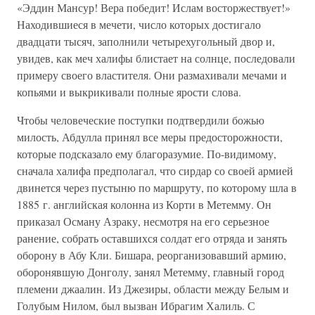
«Эддин Мансур! Вера победит! Ислам восторжествует!»
Находившиеся в мечети, число которых достигало
двадцати тысяч, заполнили четырехугольный двор и,
увидев, как меч халифы блистает на солнце, последовали
примеру своего властителя. Они размахивали мечами и
копьями и выкрикивали полные ярости слова.
Чтобы человеческие поступки подтвердили божью
милость, Абдулла принял все меры предосторожности,
которые подсказало ему благоразумие. По-видимому,
сначала халифа предполагал, что сирдар со своей армией
двинется через пустыню по маршруту, по которому шла в
1885 г. английская колонна из Корти в Метемму. Он
приказал Осману Азраку, несмотря на его серьезное
ранение, собрать оставшихся солдат его отряда и занять
оборону в Абу Кли. Бишара, реорганизовавший армию,
оборонявшую Донголу, занял Метемму, главный город
племени джаалин. Из Джезиры, области между Белым и
Голубым Нилом, был вызван Ибрагим Халиль. С