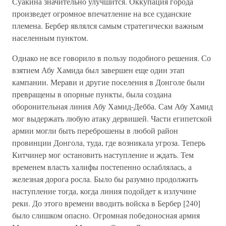
Суакина значительно улучшится. Оккупация города
произведет огромное впечатление на все суданские
племена. Бербер являлся самым стратегически важным
населенным пунктом.
Однако не все говорило в пользу подобного решения. Со
взятием Абу Хамида был завершен еще один этап
кампании. Мерави и другие поселения в Донголе были
превращены в опорные пункты, была создана
оборонительная линия Абу Хамид-Дебба. Сам Абу Хамид
мог выдержать любую атаку дервишей. Части египетской
армии могли быть переброшены в любой район
провинции Донгола, туда, где возникала угроза. Теперь
Китчинер мог остановить наступление и ждать. Тем
временем власть халифы постепенно ослаблялась, а
железная дорога росла. Было бы разумно продолжить
наступление тогда, когда линия подойдет к излучине
реки. До этого времени вводить войска в Бербер [240]
было слишком опасно. Огромная победоносная армия