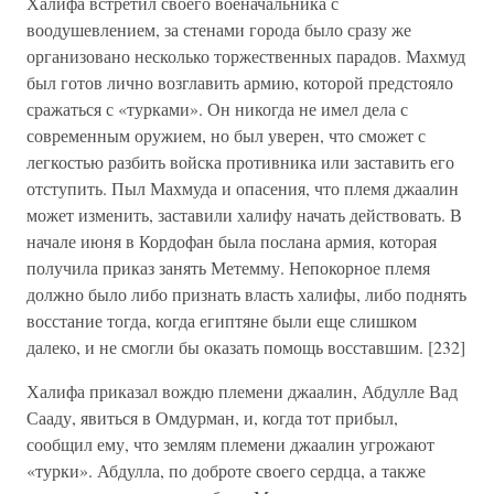
Халифа встретил своего военачальника с
воодушевлением, за стенами города было сразу же
организовано несколько торжественных парадов. Махмуд
был готов лично возглавить армию, которой предстояло
сражаться с «турками». Он никогда не имел дела с
современным оружием, но был уверен, что сможет с
легкостью разбить войска противника или заставить его
отступить. Пыл Махмуда и опасения, что племя джаалин
может изменить, заставили халифу начать действовать. В
начале июня в Кордофан была послана армия, которая
получила приказ занять Метемму. Непокорное племя
должно было либо признать власть халифы, либо поднять
восстание тогда, когда египтяне были еще слишком
далеко, и не смогли бы оказать помощь восставшим. [232]
Халифа приказал вождю племени джаалин, Абдулле Вад
Сааду, явиться в Омдурман, и, когда тот прибыл,
сообщил ему, что землям племени джаалин угрожают
«турки». Абдулла, по доброте своего сердца, а также