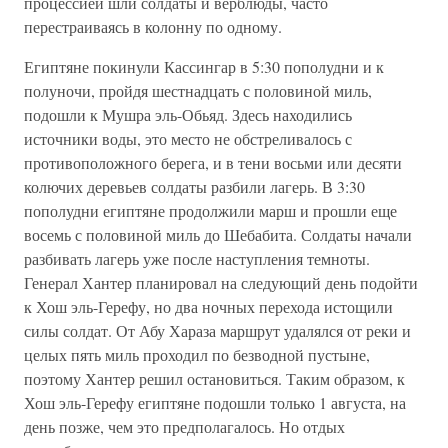
процессией шли солдаты и верблюды, часто
перестраиваясь в колонну по одному.
Египтяне покинули Кассингар в 5:30 пополудни и к
полуночи, пройдя шестнадцать с половиной миль,
подошли к Мушра эль-Обьяд. Здесь находились
источники воды, это место не обстреливалось с
противоположного берега, и в тени восьми или десяти
колючих деревьев солдаты разбили лагерь. В 3:30
пополудни египтяне продолжили марш и прошли еще
восемь с половиной миль до Шебабита. Солдаты начали
разбивать лагерь уже после наступления темноты.
Генерал Хантер планировал на следующий день подойти
к Хош эль-Герефу, но два ночных перехода истощили
силы солдат. От Абу Хараза маршрут удалялся от реки и
целых пять миль проходил по безводной пустыне,
поэтому Хантер решил остановиться. Таким образом, к
Хош эль-Герефу египтяне подошли только 1 августа, на
день позже, чем это предполагалось. Но отдых