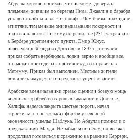
Абдулла хорошо понимал, что не может доверять
племенам, жившим по берегам Нила. Джаалин и барабра
устали от войны и власти халифы. Чем ближе подходили
египтяне, тем меньше они выказывали покорности и
платили налогов. Поэтому он решил не [231] устраивать
в Бербере укрепленного пункта. Эмир Юнус,
переведенный сюда из Донголы в 1895 г., получил
приказ собрать верблюдов, лодки, зерно и вообще все,
что может пригодиться противнику, и отправить в
Метемму. Приказ был выполнен. Местные жители
лишились имущества и средств к существованию.
Арабские военачальники трезво оценили боевую мощь
военных кораблей и их роль в кампании в Донголе.
Халифа, надеясь закрыть шестые пороги, начал
строительство нескольких фортов у северной
оконечности ущелья Шаблука. Но Абдулла помнил и о
предсказаниях Махди. Не забывая ни о чем, он все же
продолжал готовиться к сражению на равнине Керрери,