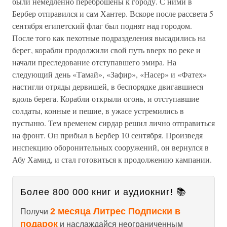
были немедленно переброшены к городу. С ними в
Бербер отправился и сам Хантер. Вскоре после рассвета 5
сентября египетский флаг был поднят над городом.
После того как пехотные подразделения высадились на
берег, корабли продолжили свой путь вверх по реке и
начали преследование отступавшего эмира. На
следующий день «Тамай», «Зафир», «Насер» и «Фатех»
настигли отряды дервишей, в беспорядке двигавшиеся
вдоль берега. Корабли открыли огонь, и отступавшие
солдаты, конные и пешие, в ужасе устремились в
пустыню. Тем временем сирдар решил лично отправиться
на фронт. Он прибыл в Бербер 10 сентября. Произведя
инспекцию оборонительных сооружений, он вернулся в
Абу Хамид, и стал готовиться к продолжению кампании.
Более 800 000 книг и аудиокниг! 📚
2 месяца Литрес Подписки в
Получи
подарок
и наслаждайся неограниченным