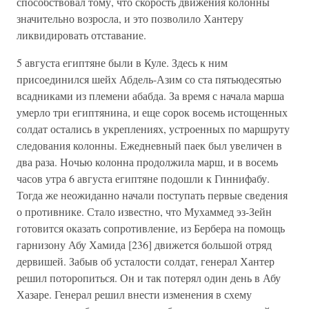
способствовал тому, что скорость движения колонны
значительно возросла, и это позволило Хантеру
ликвидировать отставание.
5 августа египтяне были в Куле. Здесь к ним
присоединился шейх Абдель-Азим со ста пятьюдесятью
всадниками из племени абабда. За время с начала марша
умерло три египтянина, и еще сорок восемь истощенных
солдат остались в укреплениях, устроенных по маршруту
следования колонны. Ежедневный паек был увеличен в
два раза. Ночью колонна продолжила марш, и в восемь
часов утра 6 августа египтяне подошли к Гиннифабу.
Тогда же неожиданно начали поступать первые сведения
о противнике. Стало известно, что Мухаммед эз-Зейн
готовится оказать сопротивление, из Бербера на помощь
гарнизону Абу Хамида [236] движется большой отряд
дервишей. Забыв об усталости солдат, генерал Хантер
решил поторопиться. Он и так потерял один день в Абу
Хазаре. Генерал решил внести изменения в схему