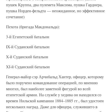
пушек Круппа, два пулемета Максима, пушка Гарднера,
пушка Норден-фельдта — неожиданное, но эффективное
сочетание)
Пехота (бригада Макдональда):
3-й Египетский батальон
IX-й Суданский батальон
X-й Суданский батальон
XI-й Суданский батальон
Генерал-майор сэр Арчибальд Хантер, офицер, которому
было поручено командование операцией, по мнению
многих, был наиболее заметной фигурой во всей
египетской армии. На службе у хедива он находился со
времен Нильской кампании 1884–1885 гг., был удостоен
нескольких наград. Даже для офицера, служившего в