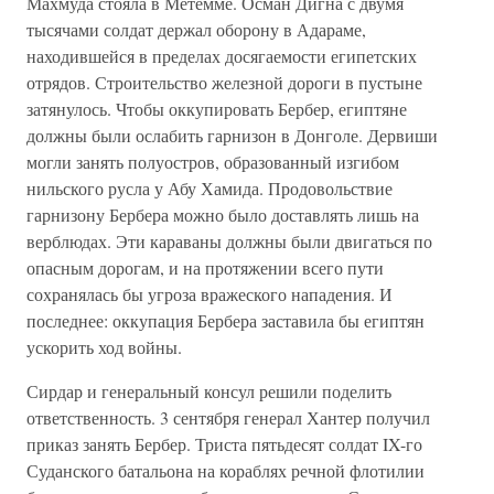
Махмуда стояла в Метемме. Осман Дигна с двумя
тысячами солдат держал оборону в Адараме,
находившейся в пределах досягаемости египетских
отрядов. Строительство железной дороги в пустыне
затянулось. Чтобы оккупировать Бербер, египтяне
должны были ослабить гарнизон в Донголе. Дервиши
могли занять полуостров, образованный изгибом
нильского русла у Абу Хамида. Продовольствие
гарнизону Бербера можно было доставлять лишь на
верблюдах. Эти караваны должны были двигаться по
опасным дорогам, и на протяжении всего пути
сохранялась бы угроза вражеского нападения. И
последнее: оккупация Бербера заставила бы египтян
ускорить ход войны.
Сирдар и генеральный консул решили поделить
ответственность. 3 сентября генерал Хантер получил
приказ занять Бербер. Триста пятьдесят солдат IX-го
Суданского батальона на кораблях речной флотилии