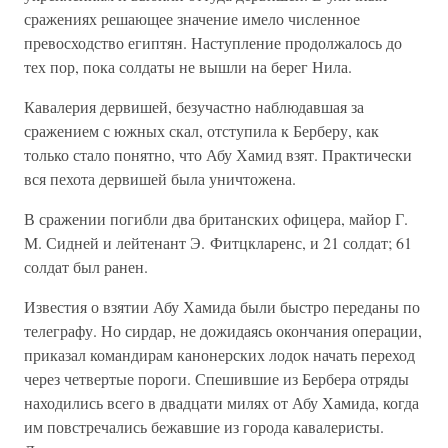
сражениях решающее значение имело численное
превосходство египтян. Наступление продолжалось до
тех пор, пока солдаты не вышли на берег Нила.
Кавалерия дервишей, безучастно наблюдавшая за
сражением с южных скал, отступила к Берберу, как
только стало понятно, что Абу Хамид взят. Практически
вся пехота дервишей была уничтожена.
В сражении погибли два британских офицера, майор Г.
М. Сидней и лейтенант Э. Фитцкларенс, и 21 солдат; 61
солдат был ранен.
Известия о взятии Абу Хамида были быстро переданы по
телеграфу. Но сирдар, не дожидаясь окончания операции,
приказал командирам канонерских лодок начать переход
через четвертые пороги. Спешившие из Бербера отряды
находились всего в двадцати милях от Абу Хамида, когда
им повстречались бежавшие из города кавалеристы.