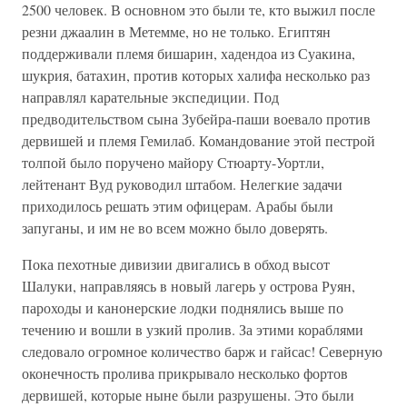
2500 человек. В основном это были те, кто выжил после
резни джаалин в Метемме, но не только. Египтян
поддерживали племя бишарин, хадендоа из Суакина,
шукрия, батахин, против которых халифа несколько раз
направлял карательные экспедиции. Под
предводительством сына Зубейра-паши воевало против
дервишей и племя Гемилаб. Командование этой пестрой
толпой было поручено майору Стюарту-Уортли,
лейтенант Вуд руководил штабом. Нелегкие задачи
приходилось решать этим офицерам. Арабы были
запуганы, и им не во всем можно было доверять.
Пока пехотные дивизии двигались в обход высот
Шалуки, направляясь в новый лагерь у острова Руян,
пароходы и канонерские лодки поднялись выше по
течению и вошли в узкий пролив. За этими кораблями
следовало огромное количество барж и гайсас! Северную
оконечность пролива прикрывало несколько фортов
дервишей, которые ныне были разрушены. Это были