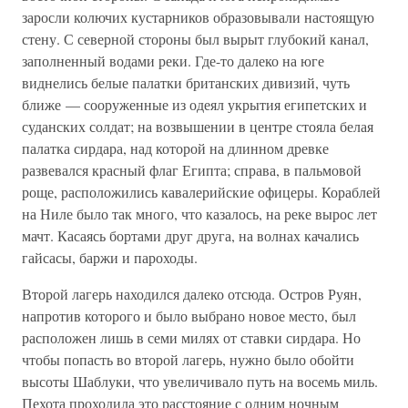
заросли колючих кустарников образовывали настоящую
стену. С северной стороны был вырыт глубокий канал,
заполненный водами реки. Где-то далеко на юге
виднелись белые палатки британских дивизий, чуть
ближе — сооруженные из одеял укрытия египетских и
суданских солдат; на возвышении в центре стояла белая
палатка сирдара, над которой на длинном древке
развевался красный флаг Египта; справа, в пальмовой
роще, расположились кавалерийские офицеры. Кораблей
на Ниле было так много, что казалось, на реке вырос лет
мачт. Касаясь бортами друг друга, на волнах качались
гайсасы, баржи и пароходы.
Второй лагерь находился далеко отсюда. Остров Руян,
напротив которого и было выбрано новое место, был
расположен лишь в семи милях от ставки сирдара. Но
чтобы попасть во второй лагерь, нужно было обойти
высоты Шаблуки, что увеличивало путь на восемь миль.
Пехота проходила это расстояние с одним ночным