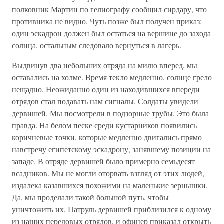
полковник Мартин по гелиографу сообщил сирдару, что
противника не видно. Чуть позже был получен приказ:
один эскадрон должен был остаться на вершине до захода
солнца, остальным следовало вернуться в лагерь.
Выдвинув два небольших отряда на милю вперед, мы
оставались на холме. Время текло медленно, солнце грело
нещадно. Неожиданно один из находившихся впереди
отрядов стал подавать нам сигналы. Солдаты увидели
дервишей. Мы посмотрели в подзорные трубы. Это была
правда. На белом песке среди кустарников появились
коричневые точки, которые медленно двигались прямо
навстречу египетскому эскадрону, занявшему позиции на
западе. В отряде дервишей было примерно семьдесят
всадников. Мы не могли оторвать взгляд от этих людей,
издалека казавшихся похожими на маленькие зернышки.
Да, мы проделали такой большой путь, чтобы
уничтожить их. Патруль дервишей приблизился к одному
из наших передовых отрядов, и офицер приказал открыть