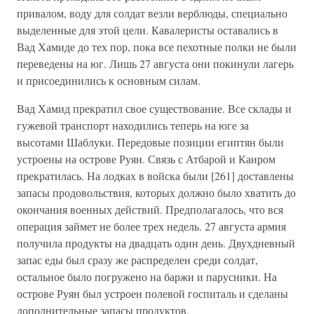
привалом, воду для солдат везли верблюды, специально
выделенные для этой цели. Кавалеристы оставались в
Вад Хамиде до тех пор, пока все пехотные полки не были
переведены на юг. Лишь 27 августа они покинули лагерь
и присоединились к основным силам.
Вад Хамид прекратил свое существование. Все склады и
гужевой транспорт находились теперь на юге за
высотами Шаблуки. Передовые позиции египтян были
устроены на острове Руян. Связь с Атбарой и Каиром
прекратилась. На лодках в войска были [261] доставлены
запасы продовольствия, которых должно было хватить до
окончания военных действий. Предполагалось, что вся
операция займет не более трех недель. 27 августа армия
получила продукты на двадцать один день. Двухдневный
запас еды был сразу же распределен среди солдат,
остальное было погружено на баржи и парусники. На
острове Руян был устроен полевой госпиталь и сделаны
дополнительные запасы продуктов.