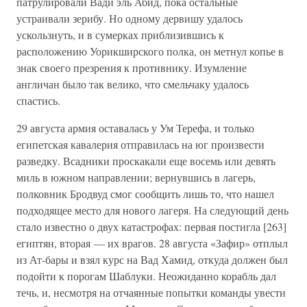
патрулировали Вади эль Абид, пока остальные
устраивали зерибу. Но одному дервишу удалось
ускользнуть, и в сумерках приблизившись к
расположению Уорикширского полка, он метнул копье в
знак своего презрения к противнику. Изумление
англичан было так велико, что смельчаку удалось
спастись.
29 августа армия оставалась у Ум Терефа, и только
египетская кавалерия отправилась на юг произвести
разведку. Всадники проскакали еще восемь или девять
миль в южном направлении; вернувшись в лагерь,
полковник Бродвуд смог сообщить лишь то, что нашел
подходящее место для нового лагеря. На следующий день
стало известно о двух катастрофах: первая постигла [263]
египтян, вторая — их врагов. 28 августа «Зафир» отплыл
из Ат-бары и взял курс на Вад Хамид, откуда должен был
подойти к порогам Шаблуки. Неожиданно корабль дал
течь, и, несмотря на отчаянные попытки команды увести