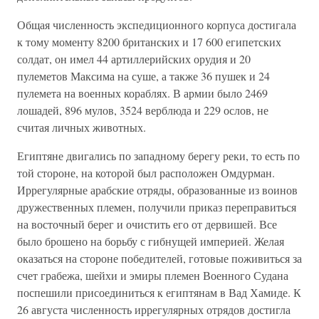
Общая численность экспедиционного корпуса достигала
к тому моменту 8200 британских и 17 600 египетских
солдат, он имел 44 артиллерийских орудия и 20
пулеметов Максима на суше, а также 36 пушек и 24
пулемета на военных кораблях. В армии было 2469
лошадей, 896 мулов, 3524 верблюда и 229 ослов, не
считая личных животных.
Египтяне двигались по западному берегу реки, то есть по
той стороне, на которой был расположен Омдурман.
Иррегулярные арабские отряды, образованные из воинов
дружественных племен, получили приказ переправиться
на восточный берег и очистить его от дервишей. Все
было брошено на борьбу с гибнущей империей. Желая
оказаться на стороне победителей, готовые поживиться за
счет грабежа, шейхи и эмиры племен Военного Судана
поспешили присоединиться к египтянам в Вад Хамиде. К
26 августа численность иррегулярных отрядов достигла