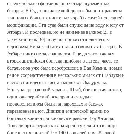
стрелков было сформировано четыре пулеметных
батареи. В Судан по железной дороге были отправлены
три новых больших винтовых корабля самой последней
модификации. Эти суда были спущены на воду к югу от
Атбары. И последнее, но не наименее важное: 21-й
уланский полк[36] получил приказ отправиться к
верховьям Нила. События стали развиваться быстрее. В
Атбаре никто не задерживался. Еще до того, как вся
вторая английская бригада прибыла в лагерь, часть ее
батальонов уже была переброшена в Вад Хамид, новый
район сосредоточения в нескольких милях от Шаблуки и
всего в пятидесяти восьми милях от Омдурмана.
Наступал решающий момент. Штаб, британская пехота,
один кавалерийский эскадрон и склады с
продовольствием были на пароходах и баржах
перевезены на юг. Дивизии египетской армии по
бригадам концентрировались в районе Вад Хамида.
Лошади артиллерийских батарей, гужевой транспорт
британских дивизий (до 1400 лошадей и верблюдов),