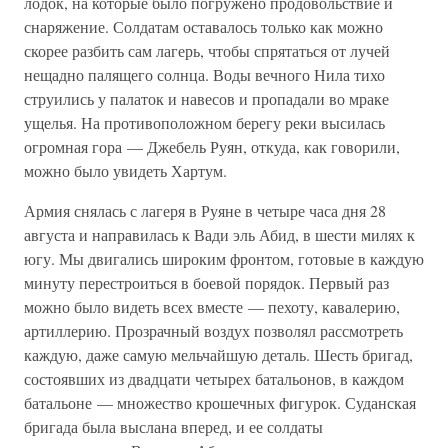
лодок, на которые было погружено продовольствие и
снаряжение. Солдатам оставалось только как можно
скорее разбить сам лагерь, чтобы спрятаться от лучей
нещадно палящего солнца. Воды вечного Нила тихо
струились у палаток и навесов и пропадали во мраке
ущелья. На противоположном берегу реки высилась
огромная гора — Джебель Руян, откуда, как говорили,
можно было увидеть Хартум.
Армия снялась с лагеря в Руяне в четыре часа дня 28
августа и направилась к Вади эль Абид, в шести милях к
югу. Мы двигались широким фронтом, готовые в каждую
минуту перестроиться в боевой порядок. Первый раз
можно было видеть всех вместе — пехоту, кавалерию,
артиллерию. Прозрачный воздух позволял рассмотреть
каждую, даже самую мельчайшую деталь. Шесть бригад,
состоявших из двадцати четырех батальонов, в каждом
батальоне — множество крошечных фигурок. Суданская
бригада была выслана вперед, и ее солдаты