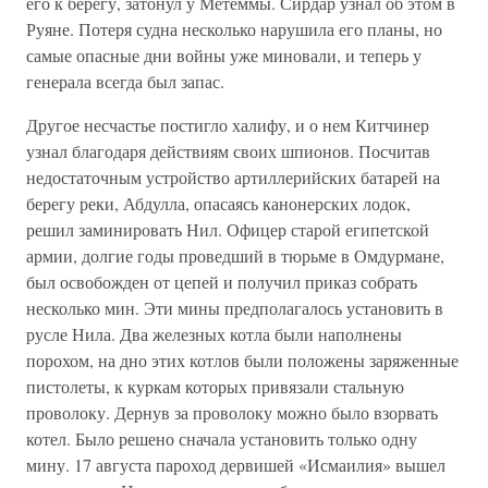
его к берегу, затонул у Метеммы. Сирдар узнал об этом в
Руяне. Потеря судна несколько нарушила его планы, но
самые опасные дни войны уже миновали, и теперь у
генерала всегда был запас.
Другое несчастье постигло халифу, и о нем Китчинер
узнал благодаря действиям своих шпионов. Посчитав
недостаточным устройство артиллерийских батарей на
берегу реки, Абдулла, опасаясь канонерских лодок,
решил заминировать Нил. Офицер старой египетской
армии, долгие годы проведший в тюрьме в Омдурмане,
был освобожден от цепей и получил приказ собрать
несколько мин. Эти мины предполагалось установить в
русле Нила. Два железных котла были наполнены
порохом, на дно этих котлов были положены заряженные
пистолеты, к куркам которых привязали стальную
проволоку. Дернув за проволоку можно было взорвать
котел. Было решено сначала установить только одну
мину. 17 августа пароход дервишей «Исмаилия» вышел