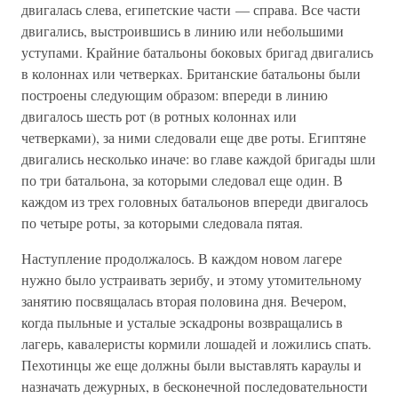
двигалась слева, египетские части — справа. Все части
двигались, выстроившись в линию или небольшими
уступами. Крайние батальоны боковых бригад двигались
в колоннах или четверках. Британские батальоны были
построены следующим образом: впереди в линию
двигалось шесть рот (в ротных колоннах или
четверками), за ними следовали еще две роты. Египтяне
двигались несколько иначе: во главе каждой бригады шли
по три батальона, за которыми следовал еще один. В
каждом из трех головных батальонов впереди двигалось
по четыре роты, за которыми следовала пятая.
Наступление продолжалось. В каждом новом лагере
нужно было устраивать зерибу, и этому утомительному
занятию посвящалась вторая половина дня. Вечером,
когда пыльные и усталые эскадроны возвращались в
лагерь, кавалеристы кормили лошадей и ложились спать.
Пехотинцы же еще должны были выставлять караулы и
назначать дежурных, в бесконечной последовательности