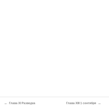
←
→
Глава XI Разведка
Глава XIII 1 сентября