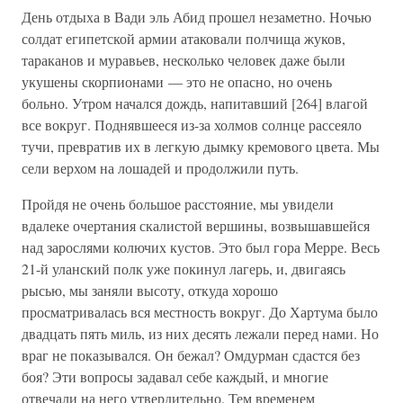
День отдыха в Вади эль Абид прошел незаметно. Ночью
солдат египетской армии атаковали полчища жуков,
тараканов и муравьев, несколько человек даже были
укушены скорпионами — это не опасно, но очень
больно. Утром начался дождь, напитавший [264] влагой
все вокруг. Поднявшееся из-за холмов солнце рассеяло
тучи, превратив их в легкую дымку кремового цвета. Мы
сели верхом на лошадей и продолжили путь.
Пройдя не очень большое расстояние, мы увидели
вдалеке очертания скалистой вершины, возвышавшейся
над зарослями колючих кустов. Это был гора Мерре. Весь
21-й уланский полк уже покинул лагерь, и, двигаясь
рысью, мы заняли высоту, откуда хорошо
просматривалась вся местность вокруг. До Хартума было
двадцать пять миль, из них десять лежали перед нами. Но
враг не показывался. Он бежал? Омдурман сдастся без
боя? Эти вопросы задавал себе каждый, и многие
отвечали на него утвердительно. Тем временем