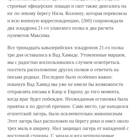
строевые офицерские лошади и скот также двигались на
юг по левому берегу Нила. Колонну, которая перевозила
и всю военную корреспонденцию, [260] сопровождали
два эскадрона 21-го уланского полка и два расчета
пулеметов Максима.
Все тринадцать кавалерийских эскадронов 21-го полка
три дня оставались в Вад Хамиде. Утомленные маршем,
мы с радостью воспользовались случаем осмотреться,
посетить расположение других полков и ответить на
письма родных. Последнее было особенно важно:
покинув Вад Хамид мы уже не имели бы возможности
отправлять письма в Каир и Европу до того момента,
когда враг будет побежден. Неожиданная остановка была
приятна и по другой причине. Само место, где находился
египетский лагерь, было исключительно живописным.
Этот лагерь был расположен на берегу реки и имел около
трех миль в ширину. Нил защищал лагерь от нападений с
восточной стороны. С запада и юга непроходимые