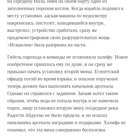
на середину Нила, имея на своем борту один из
заполненных порохом котлов. Когда корабль подошел к
месту установки, адская машина по недосмотру
накренилась, пистолет, находившийся внутри,
выстрелил, устройство сработало, сразу же
продемонстрировав свою разрушительную мощь.
«Исмаилия» была разорвана на части.
Гибель парохода и команды не остановила халифу. Новое
изобретение пришлось ему по душе, и он сразу же
приказал начать установку второй мины. Египетский
офицер погиб во время взрыва, и опасное поручение
теперь должен был выполнять начальник арсенала.
Однако он справился с заданием. Запаяв котел таким
образом, чтобы вода не попала внутрь и не намочила
порох, эмир установил вторую мину посредине реки.
Радости Абдуллы не было предела, и он осыпал
начальника арсенала наградами и подарками. Халифа не
понимал, что эта мина совершенно бесполезна.