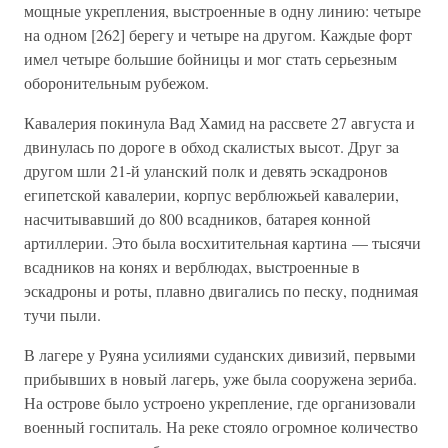
мощные укрепления, выстроенные в одну линию: четыре
на одном [262] берегу и четыре на другом. Каждые форт
имел четыре большие бойницы и мог стать серьезным
оборонительным рубежом.
Кавалерия покинула Вад Хамид на рассвете 27 августа и
двинулась по дороге в обход скалистых высот. Друг за
другом шли 21-й уланский полк и девять эскадронов
египетской кавалерии, корпус верблюжьей кавалерии,
насчитывавший до 800 всадников, батарея конной
артиллерии. Это была восхитительная картина — тысячи
всадников на конях и верблюдах, выстроенные в
эскадроны и роты, плавно двигались по песку, поднимая
тучи пыли.
В лагере у Руяна усилиями суданских дивизий, первыми
прибывших в новый лагерь, уже была сооружена зериба.
На острове было устроено укрепление, где организовали
военный госпиталь. На реке стояло огромное количество