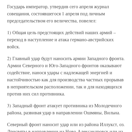
Государь император, утвердив сего апреля журнал
совещания, состоявшегося 1 апреля под личным
председательством его величества, повелел:
1) Общая цель предстоящих действий наших армий –
переход в наступление и атака германо-австрийских
войск.
2) Главный удар будут наносить армии Западного фронта.
Армии Северного и Юго-Западного фронтов оказывают
содействие, нанося удары с надлежащей энергией и
настойчивостью как для производства частных прорывав
в неприятельском расположении, так и для находящихся
против них сил противника.
3) Западный фронт атакует противника из Молодечного
района, развивая удар в направлении Ошмяны, Вильна.
Северный фронт наносит удар или из района Иллукст, оз.
Дрисвяты в направлении на Ново-Александровск или из