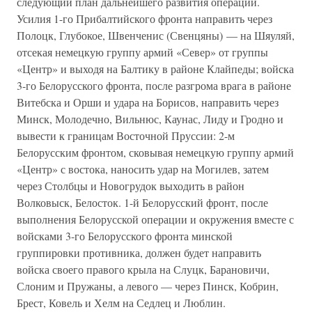
следующий план дальнейшего развития операции.
Усилия 1-го Прибалтийского фронта направить через
Полоцк, Глубокое, Швенченис (Свенцяны) — на Шяуляй,
отсекая немецкую группу армий «Север» от группы
«Центр» и выходя на Балтику в районе Клайпеды; войска
3-го Белорусского фронта, после разгрома врага в районе
Витебска и Орши и удара на Борисов, направить через
Минск, Молодечно, Вильнюс, Каунас, Лиду и Гродно и
вывести к границам Восточной Пруссии: 2-м
Белорусским фронтом, сковывая немецкую группу армий
«Центр» с востока, наносить удар на Могилев, затем
через Столбцы и Новогрудок выходить в район
Волковыск, Белосток. 1-й Белорусский фронт, после
выполнения Белорусской операции и окружения вместе с
войсками 3-го Белорусского фронта минской
группировки противника, должен будет направить
войска своего правого крыла на Слуцк, Барановичи,
Слоним и Пружаны, а левого — через Пинск, Кобрин,
Брест, Ковель и Хелм на Седлец и Люблин.