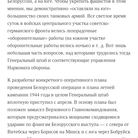
Белоруссии, а на юге. Чтобы укрепить фашистов в этом
мнении, мы демонстративно «оставляли на юге»
большинство своих танковых армий. Все светлое время
суток в войсках центрального участка советско-
германского фронта велись лихорадочные
«оборонительные» работы (на южном участке
оборонительные работы велись ночью) и т. д. Вот лишь
небольшая часть вопросов, над которыми трудились тогда
Генеральный штаб и соответствующие управления
Наркомата обороны.
К разработке конкретного оперативного плана
проведения Белорусской операции и плана летней
кампании 1944 года в целом Генеральный штаб
вплотную приступил с апреля. В основу плана был
положен замысел Верховного Главнокомандования,
которым предусматривалось мощными сходящимися
ударами по флангам Белорусского выступа — с севера от
Витебска через Борисов на Минск и с юга через Бобруйск