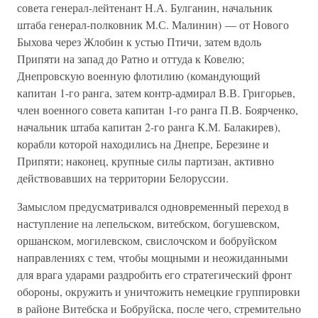
совета генерал-лейтенант Н.А. Булганин, начальник
штаба генерал-полковник М.С. Малинин) — от Нового
Быхова через Жлобин к устью Птичи, затем вдоль
Припяти на запад до Ратно и оттуда к Ковелю;
Днепровскую военную флотилию (командующий
капитан 1-го ранга, затем контр-адмирал В.В. Григорьев,
член военного совета капитан 1-го ранга П.В. Боярченко,
начальник штаба капитан 2-го ранга К.М. Балакирев),
корабли которой находились на Днепре, Березине и
Припяти; наконец, крупные силы партизан, активно
действовавших на территории Белоруссии.
Замыслом предусматривался одновременный переход в
наступление на лепельском, витебском, богушевском,
оршанском, могилевском, свислочском и бобруйском
направлениях с тем, чтобы мощными и неожиданными
для врага ударами раздробить его стратегический фронт
обороны, окружить и уничтожить немецкие группировки
в районе Витебска и Бобруйска, после чего, стремительно