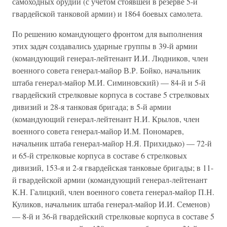
самоходных орудий (с учетом стоявшей в резерве 5-й
гвардейской танковой армии) и 1864 боевых самолета.
По решению командующего фронтом для выполнения
этих задач создавались ударные группы в 39-й армии
(командующий генерал-лейтенант И.И. Людников, член
военного совета генерал-майор В.Р. Бойко, начальник
штаба генерал-майор М.И. Симиновский) — 84-й и 5-й
гвардейский стрелковые корпуса в составе 5 стрелковых
дивизий и 28-я танковая бригада; в 5-й армии
(командующий генерал-лейтенант Н.И. Крылов, член
военного совета генерал-майор И.М. Пономарев,
начальник штаба генерал-майор Н.Я. Прихидько) — 72-й
и 65-й стрелковые корпуса в составе 6 стрелковых
дивизий, 153-я и 2-я гвардейская танковые бригады; в 11-
й гвардейской армии (командующий генерал-лейтенант
К.Н. Галицкий, член военного совета генерал-майор П.Н.
Куликов, начальник штаба генерал-майор И.И. Семенов)
— 8-й и 36-й гвардейский стрелковые корпуса в составе 5