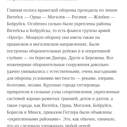
Главная полоса вражеской обороны проходила по линии
Витебск — Орша — Могилев — Рогачев — Жлобин —
Бобруйск. Особенно сильно были укреплены районы
Витебска и Бобруйска, то есть фланги группы армий
«Центр». Мощную оборону она имела также на
оршанском и могилевском направлениях. Были
построены оборонительные рубежи и в оперативной
глубине — по берегам Днепра, Друти и Березины. Все
инженерные оборонительные сооружения довольно
удачно увязывались с естественными, очень выгодными
для обороны условиями местности — реками, озерами,
болотами, лесами. Крупные города гитлеровцы
превратили в сильные узлы сопротивления, укрепленные
системой хорошо развитых траншей, дотов и дзотов, а
такие города, как Витебск, Орша, Могилев, Бобруйск,
Борисов и Минск, приказом Гитлера были объявлены
«укрепленными районами». Это, как обычно, означало,
что их следовало удерживать любой ценой.