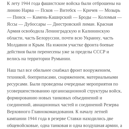
К лету 1944 года фашистские войска были отброшены на
линию Нарва — Псков — Витебск — Кричев — Мозырь
— Пинск — Камень-Каширский — Броды — Коломыя —
Яссы — Дубоссары — Днестровский лиман. Красная
Армия освободила Ленинградскую и Калининскую
области, часть Белоруссии, почти всю Украину, часть
Молдавии и Крым. На южном участке фронта боевые
действия были перенесены уже за пределы СССР и
велись на территории Румынии.
Наш тыл все обильнее снабжал фронт вооружением,
техникой, боеприпасами, снаряжением, материальными
ресурсами. Были проведены очередные мероприятия по
усовершенствованию организационной структуры войск,
формированию новых танковых объединений и
соединений, авиационных частей и соединений Резерва
Верховного Главнокомандования. К началу летней
кампании 1944 года в резерве Ставки находились две
общевойсковые, одна танковая и одна воздушная армии, а