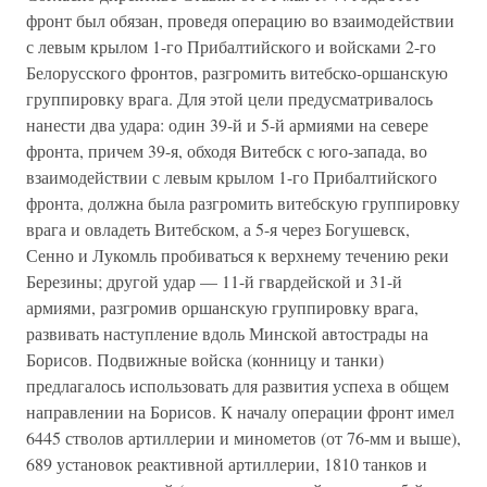
фронт был обязан, проведя операцию во взаимодействии
с левым крылом 1-го Прибалтийского и войсками 2-го
Белорусского фронтов, разгромить витебско-оршанскую
группировку врага. Для этой цели предусматривалось
нанести два удара: один 39-й и 5-й армиями на севере
фронта, причем 39-я, обходя Витебск с юго-запада, во
взаимодействии с левым крылом 1-го Прибалтийского
фронта, должна была разгромить витебскую группировку
врага и овладеть Витебском, а 5-я через Богушевск,
Сенно и Лукомль пробиваться к верхнему течению реки
Березины; другой удар — 11-й гвардейской и 31-й
армиями, разгромив оршанскую группировку врага,
развивать наступление вдоль Минской автострады на
Борисов. Подвижные войска (конницу и танки)
предлагалось использовать для развития успеха в общем
направлении на Борисов. К началу операции фронт имел
6445 стволов артиллерии и минометов (от 76-мм и выше),
689 установок реактивной артиллерии, 1810 танков и