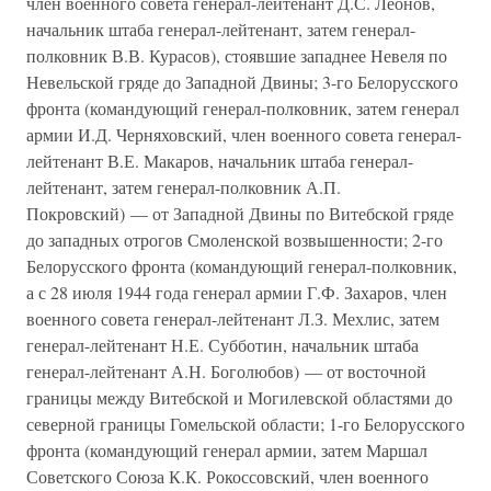
член военного совета генерал-лейтенант Д.С. Леонов,
начальник штаба генерал-лейтенант, затем генерал-
полковник В.В. Курасов), стоявшие западнее Невеля по
Невельской гряде до Западной Двины; 3-го Белорусского
фронта (командующий генерал-полковник, затем генерал
армии И.Д. Черняховский, член военного совета генерал-
лейтенант В.Е. Макаров, начальник штаба генерал-
лейтенант, затем генерал-полковник А.П.
Покровский) — от Западной Двины по Витебской гряде
до западных отрогов Смоленской возвышенности; 2-го
Белорусского фронта (командующий генерал-полковник,
а с 28 июля 1944 года генерал армии Г.Ф. Захаров, член
военного совета генерал-лейтенант Л.З. Мехлис, затем
генерал-лейтенант Н.Е. Субботин, начальник штаба
генерал-лейтенант А.Н. Боголюбов) — от восточной
границы между Витебской и Могилевской областями до
северной границы Гомельской области; 1-го Белорусского
фронта (командующий генерал армии, затем Маршал
Советского Союза К.К. Рокоссовский, член военного