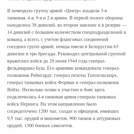
В немецкую группу армий «Центр» входили 3-я
танковая, 4-я, 9-я и 2-я армии. В первой полосе обороны
находилось 38 дивизий, во втором эшелоне и в резерве —
14 дивизий с большим количеством спецподразделений и
команд, а всего, с учетом фланговых соединений
соседних групп армий, немцы имели в Белоруссии 63
дивизии и три бригады. Руководил центральной группой
вражеских войск до 28 июня 1944 года генерал-
фельдмаршал Буш. Его армиями командовали генерал-
полковник Рейнгардт, генерал пехоты Типпельскирх,
генерал танковых войск Форман и генерал-полковник
Вейхс. Несколько позже к участию в боях здесь
подключилась 4-я танковая армия генерала танковых
войск Неринга. На этом направлении было
сосредоточено 1200 тыс. солдат и офицеров, имевших
9,5 тыс. орудий и минометов, 900 танков и штурмовых
орудий, 1300 боевых самолетов.