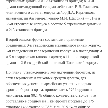
стрелковых дивизий и 120-я танковая бригада; в 31-й
армии (командующий генерал-лейтенант В.В. Глаголев,
член военного совета генерал-майор Д.А. Карпенков,
начальник штаба генерал-майор М.И. Щедрин) — 71-й и
36-й стрелковые корпуса в составе 5 стрелковых дивизий
и 213-я танковая бригада.
Второй эшелон фронта составляли подвижные
соединения: 3-й гвардейский механизированный корпус,
3-й гвардейский кавалерийский корпус, а в последующем
и 5-я гвардейская танковая армия; в 11 — й гвардейской
армии— 2-й гвардейский танковый Тацинский корпус.
По плану, утвержденному командующим фронтом, из
артиллерийских и танковых средств фронта, для
обеспечения успеха на армейских участках прорыва
фронта обороны врага, привлекались 5764 орудия и
миномета, или 80,1 % общего количества стволов, что
составляло в среднем на 1 км фронта прорыва до 175
стволов; 1466 танков и САУ, или 80,9 % от общего