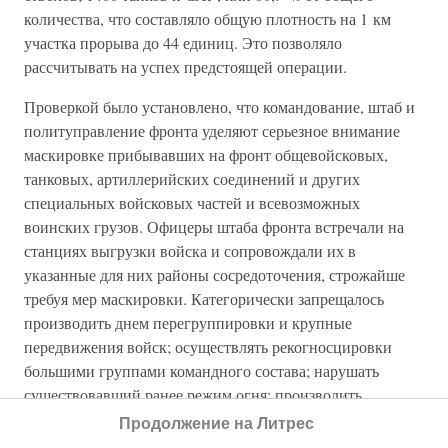
количества, что составляло общую плотность на 1 км
участка прорыва до 44 единиц. Это позволяло
рассчитывать на успех предстоящей операции.
Проверкой было установлено, что командование, штаб и
политуправление фронта уделяют серьезное внимание
маскировке прибывавших на фронт общевойсковых,
танковых, артиллерийских соединений и других
специальных войсковых частей и всевозможных
воинских грузов. Офицеры штаба фронта встречали на
станциях выгрузки войска и сопровождали их в
указанные для них районы сосредоточения, строжайше
требуя мер маскировки. Категорически запрещалось
производить днем перегруппировки и крупные
передвижения войск; осуществлять рекогносцировки
большими группами командного состава; нарушать
существовавший ранее режим огня; производить
ознакомительные облеты занятых противником
Продолжение на Литрес
территорий. Маскировка районов сосредоточения