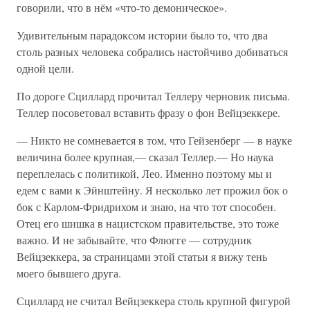
говорили, что в нём «что-то демоническое».
Удивительным парадоксом истории было то, что два
столь разных человека собрались настойчиво добиваться
одной цели.
По дороге Сциллард прочитал Теллеру черновик письма.
Теллер посоветовал вставить фразу о фон Вейцзеккере.
— Никто не сомневается в том, что Гейзенберг — в науке
величина более крупная,— сказал Теллер.— Но наука
переплелась с политикой, Лео. Именно поэтому мы и
едем с вами к Эйнштейну. Я несколько лет прожил бок о
бок с Карлом-Фридрихом и знаю, на что тот способен.
Отец его шишка в нацистском правительстве, это тоже
важно. И не забывайте, что Флюгге — сотрудник
Вейцзеккера, за страницами этой статьи я вижу тень
моего бывшего друга.
Сциллард не считал Вейцзеккера столь крупной фигурой