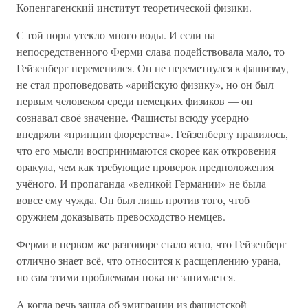
Копенгагенский институт теоретической физики.
С той поры утекло много воды. И если на
непосредственного Ферми слава подействовала мало, то
Гейзенберг переменился. Он не переметнулся к фашизму,
не стал проповедовать «арийскую физику», но он был
первым человеком среди немецких физиков — он
сознавал своё значение. Фашисты всюду усердно
внедряли «принцип фюрерства». Гейзенбергу нравилось,
что его мысли воспринимаются скорее как откровения
оракула, чем как требующие проверок предположения
учёного. И пропаганда «великой Германии» не была
вовсе ему чужда. Он был лишь против того, чтоб
оружием доказывать превосходство немцев.
Ферми в первом же разговоре стало ясно, что Гейзенберг
отлично знает всё, что относится к расщеплению урана,
но сам этими проблемами пока не занимается.
А когда речь зашла об эмиграции из фашистской