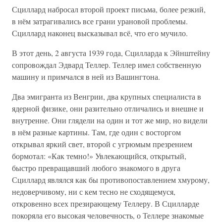
Сциллард набросал второй проект письма, более резкий,
в нём затрагивались все грани урановой проблемы.
Сциллард наконец высказывал всё, что его мучило.
В этот день, 2 августа 1939 года, Сцилларда к Эйнштейну
сопровождал Эдвард Теллер. Теллер имел собственную
машину и примчался в ней из Вашингтона.
Два эмигранта из Венгрии, два крупных специалиста в
ядерной физике, они разительно отличались и внешне и
внутренне. Они глядели на один и тот же мир, но видели
в нём разные картины. Там, где один с восторгом
открывал яркий свет, второй с угрюмым презрением
бормотал: «Как темно!» Увлекающийся, открытый,
быстро превращавший любого знакомого в друга
Сциллард являлся как бы противопоставлением хмурому,
недоверчивому, ни с кем тесно не сходящемуся,
откровенно всех презирающему Теллеру. В Сцилларде
покоряла его высокая человечность, о Теллере знакомые