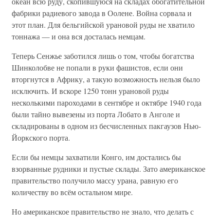
океан всю руду, скопившуюся на складах обогатительной
фабрики радиевого завода в Оолене. Война сорвала и
этот план. Для бельгийской урановой руды не хватило
тоннажа — и она вся досталась немцам.
Теперь Сенжье заботился лишь о том, чтобы богатства
Шинколобве не попали в руки фашистов, если они
вторгнутся в Африку, а такую возможность нельзя было
исключить. И вскоре 1250 тонн урановой руды
несколькими пароходами в сентябре и октябре 1940 года
были тайно вывезены из порта Лобато в Анголе и
складированы в одном из бесчисленных пакгаузов Нью-
Йоркского порта.
Если бы немцы захватили Конго, им достались бы
взорванные рудники и пустые склады. Зато американское
правительство получило массу урана, равную его
количеству во всём остальном мире.
Но американское правительство не знало, что делать с