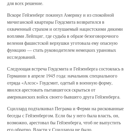
для всех решение.
Вскоре Гейзенберг покинул Америку и из спокойной
мичиганской квартиры Гоудсмита возвратился в
охваченный страхом и оглушаемый нацистскими дикими
воплями Лейпциг, где судьба в образе безоговорочного
веления фашистской верхушки уготовала ему опасную
функцию — стать руководителем немецких урановых
исследований.
Следующая встреча Гоудсмита и Гейзенберга состоялась в
Германии в апреле 1945 года: начальник специального
отряда «Алсос» Гоудсмит, одетый в военную форму,
явился арестовать пытавшегося скрыться от
американских войск своего бывшего друга Гейзенберга.
Сциллард подталкивал Пеграма и Ферми на рискованные
беседы с Гейзенбергом. Если бы у него была власть, он,
возможно, арестовал бы Гейзенберга, чтоб не выпустить
его обратно. Власти у Сцилларда не было.