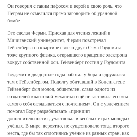
Он говорил с таким пафосом и верой в свою роль, что
Пеграм не осмелился прямо заговорить об урановой
бомбе.
Это сделал Ферми. Приехав для чтения лекций в
Мичиганский университет, Ферми повстречал
Гейзенберга на квартире своего друга Сэма Гоудсмита,
тоже крупного физика, открывшего вращение электрона
вокруг собственной оси. Гейзенберг гостил у Гоудсмита.
Гоудсмит в двадцатые годы работал у Бора и сдружился
там с Гейзенбергом. Подолгу обитавший в Копенгагене
Гейзенберг был молод, общителен, слава одного из
создателей квантовой механики ещё не заставила его «на
самого себя оглядываться с почтением». Он с увлечением
помогал Бору разрабатывать «принцип
дополнительности», участвовал в весёлых играх молодых
учёных. В мире, вероятно, не существовало тогда второго
места, где бы так сплотились учёные из разных стран, как