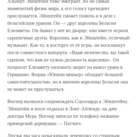
Альберт Эйнштейн тоже эмигрант, но он самый
знаменитый физик мира, к его голосу президент
прислушается. Эйнштейн сможет помочь и в деле с
бельгийским ураном. Он — друг королевы Бельгии
Елизаветы. Он бывал у неё во дворце, они вместе играли
скрипичные дуэты. Королева, как и Эйнштейн, отличный
музыкант. Как-то, в восторге от её игры, он воскликнул
после совместного концерта: «Ваше величество, вы такой
скрипач, что вам не нужна должность королевы». Оп
попросит Елизавету наложить запрет на вывоз урана в
Германию. Фирма «Юнион миньер» обладает большой
самостоятельностью, но к мнению королевы Бельгии она
не может не прислушаться.
Вигнер вызвался сопровождать Сцилларда к Эйнштейну.
Эйнштейн в июле отдыхал в Лонг-Айленде, на даче
доктора Мура. Вигнер записал по телефону название
приморской деревушки — Патчоге.
Друзья два часа разыскивали деревушку со странным