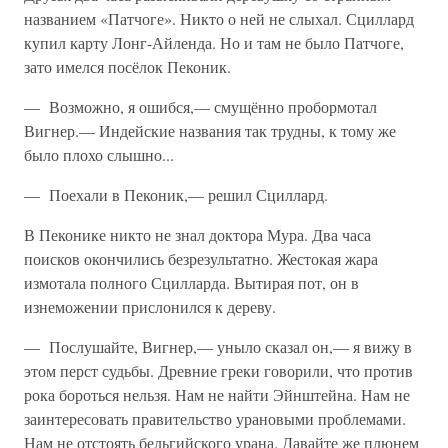
названием «Патчоге». Никто о ней не слыхал. Сциллард
купил карту Лонг-Айленда. Но и там не было Патчоге,
зато имелся посёлок Пеконик.
— Возможно, я ошибся,— смущённо пробормотал
Вигнер.— Индейские названия так трудны, к тому же
было плохо слышно...
— Поехали в Пеконик,— решил Сциллард.
В Пеконике никто не знал доктора Мура. Два часа
поисков окончились безрезультатно. Жестокая жара
измотала полного Сцилларда. Вытирая пот, он в
изнеможении прислонился к дереву.
— Послушайте, Вигнер,— уныло сказал он,— я вижу в
этом перст судьбы. Древние греки говорили, что против
рока бороться нельзя. Нам не найти Эйнштейна. Нам не
заинтересовать правительство урановыми проблемами.
Нам не отстоять бельгийского урана. Давайте же плюнем