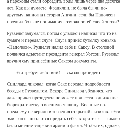
а пароходы стали бороздить воды лишь через два десятка
лет. Как вы думаете, Франклин, не была бы ли по-
другому написана история Англии, если бы Наполеон
проявил больше понимания возможностей своей эпохи?
Рузвельт задумался, потом с улыбкой написал что-то на
бумаге и передал слуге. Слуга принёс бутылку коньяка
«Наполеон». Рузвельт налил себе и Саксу. В столовой
появился адъютант президента генерал Уотсон. Рузвельт
вручил ему принесённые Саксом документы.
— Это требует действий! — сказал президент.
Сциллард ликовал, когда Сакс передал подробности
беседы с Рузвельтом. Вскоре Сциллард убедился, что
даже приказ президента не может привести в движение
бюрократическую военную машину. Военные по-
прежнему не верили в значения открытий физиков. «Эти
эмигранты пытаются придать себе авторитет!» — таково
было мнение заправил армии и флота. Чтобы их, однако,