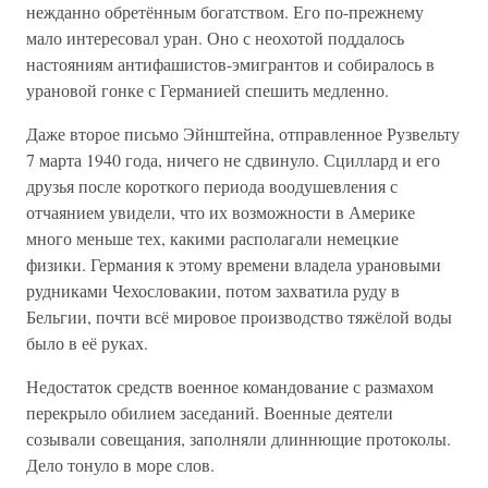
нежданно обретённым богатством. Его по-прежнему
мало интересовал уран. Оно с неохотой поддалось
настояниям антифашистов-эмигрантов и собиралось в
урановой гонке с Германией спешить медленно.
Даже второе письмо Эйнштейна, отправленное Рузвельту
7 марта 1940 года, ничего не сдвинуло. Сциллард и его
друзья после короткого периода воодушевления с
отчаянием увидели, что их возможности в Америке
много меньше тех, какими располагали немецкие
физики. Германия к этому времени владела урановыми
рудниками Чехословакии, потом захватила руду в
Бельгии, почти всё мировое производство тяжёлой воды
было в её руках.
Недостаток средств военное командование с размахом
перекрыло обилием заседаний. Военные деятели
созывали совещания, заполняли длиннющие протоколы.
Дело тонуло в море слов.