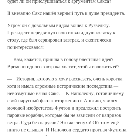
будет ли он прислушиваться к аргументам Сакса?
II внезапно Сакс нашёл верный путь к душе президента.
Утром он с довольным видом вошёл к Рузвельту.
Президент передвинул свою инвалидную коляску к
столу, где был сервирован завтрак, и скептически
поинтересовался:
— Вам, кажется, пришла в голову блестящая идея?
Времени одного завтрака хватит, чтобы изложить её?
— История, которую я хочу рассказать, очень коротка,
хотя и имела огромные исторические последствия,—
невозмутимо начал Сакс.— К Наполеону, готовившему
свой парусный флот к вторжению в Англию, явился
молодой изобретатель Фултон и предложил построить
паровые корабли, которые бы не зависели от капризов
ветра. Суда без парусов? Это же чепуха! Об этом ещё
никто не слышал! И Наполеон сердито прогнал Фултона,