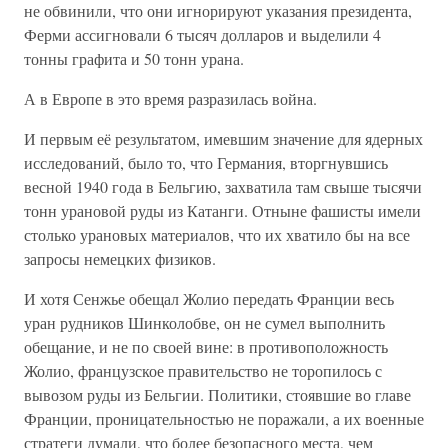
не обвинили, что они игнорируют указания президента,
Ферми ассигновали 6 тысяч долларов и выделили 4
тонны графита и 50 тонн урана.
А в Европе в это время разразилась война.
И первым её результатом, имевшим значение для ядерных
исследований, было то, что Германия, вторгнувшись
весной 1940 года в Бельгию, захватила там свыше тысячи
тонн урановой руды из Катанги. Отныне фашисты имели
столько урановых материалов, что их хватило бы на все
запросы немецких физиков.
И хотя Сенжье обещал Жолио передать Франции весь
уран рудников Шинколобве, он не сумел выполнить
обещание, и не по своей вине: в противоположность
Жолио, французское правительство не торопилось с
вывозом руды из Бельгии. Политики, стоявшие во главе
Франции, проницательностью не поражали, а их военные
стратеги думали, что более безопасного места, чем