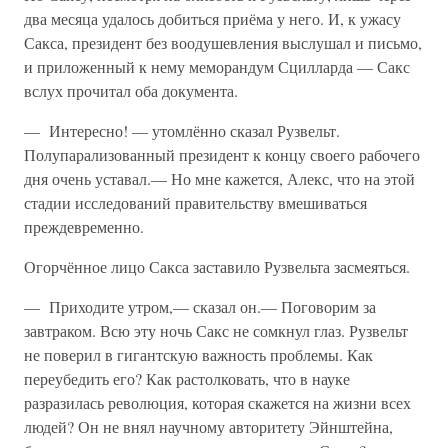
два месяца удалось добиться приёма у него. И, к ужасу
Сакса, президент без воодушевления выслушал и письмо,
и приложенный к нему меморандум Сцилларда — Сакс
вслух прочитал оба документа.
— Интересно! — утомлённо сказал Рузвельт.
Полупарализованный президент к концу своего рабочего
дня очень уставал.— Но мне кажется, Алекс, что на этой
стадии исследований правительству вмешиваться
преждевременно.
Огорчённое лицо Сакса заставило Рузвельта засмеяться.
— Приходите утром,— сказал он.— Поговорим за
завтраком. Всю эту ночь Сакс не сомкнул глаз. Рузвельт
не поверил в гигантскую важность проблемы. Как
переубедить его? Как растолковать, что в науке
разразилась революция, которая скажется на жизни всех
людей? Он не внял научному авторитету Эйнштейна,