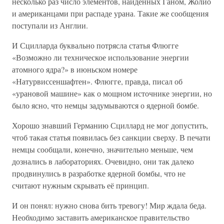
несколько раз число элементов, найденных Ганом, Жолио
и американцами при распаде урана. Такие же сообщения
поступали из Англии.
И Сцилларда буквально потрясла статья Флюгге
«Возможно ли техническое использование энергии
атомного ядра?» в июньском номере
«Натурвиссеншафтен». Флюгге, правда, писал об
«урановой машине» как о мощном источнике энергии, но
было ясно, что немцы задумываются о ядерной бомбе.
Хорошо знавший Германию Сциллард не мог допустить,
чтоб такая статья появилась без санкции сверху. В печати
немцы сообщали, конечно, значительно меньше, чем
дознались в лабораториях. Очевидно, они так далеко
продвинулись в разработке ядерной бомбы, что не
считают нужным скрывать её принцип.
И он понял: нужно снова бить тревогу! Мир ждала беда.
Необходимо заставить американское правительство