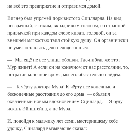
на всё это предприятие и отправимся домой.
Вигнер был упрямей порывистого Сцилларда. На вид
невзрачный, с тихим, вкрадчивым голосом, со странной
привычкой при каждом слове кивать головой, он за
внешней мягкостью таил стойкую душу. Он органически
не умел оставлять дело недоделанным.
— Мы ещё не все улицы обошли. Где-нибудь же этот
Мур живёт! А если он на конечном от нас расстоянии, то,
потратив конечное время, мы его обязательно найдём.
— К чёрту доктора Мура! К чёрту все конечные и
бесконечные расстояния до его дома! — объявил
охваченный новым вдохновением Сциллард.— Я буду
искать Эйнштейна, а не Мура.
И, подойдя к мальчику лет семи, мастерившему себе
удочку, Сциллард вызывающе сказал: