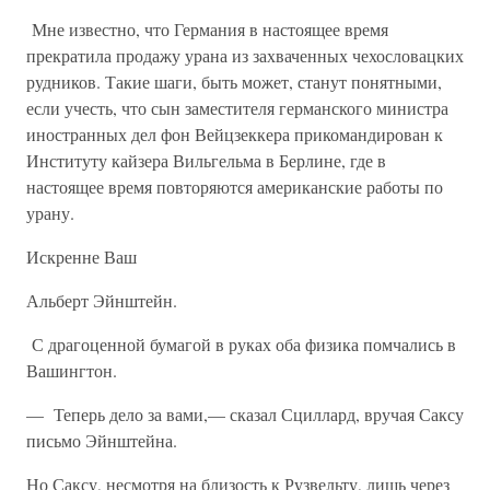
Мне известно, что Германия в настоящее время
прекратила продажу урана из захваченных чехословацких
рудников. Такие шаги, быть может, станут понятными,
если учесть, что сын заместителя германского министра
иностранных дел фон Вейцзеккера прикомандирован к
Институту кайзера Вильгельма в Берлине, где в
настоящее время повторяются американские работы по
урану.
Искренне Ваш
Альберт Эйнштейн.
С драгоценной бумагой в руках оба физика помчались в
Вашингтон.
— Теперь дело за вами,— сказал Сциллард, вручая Саксу
письмо Эйнштейна.
Но Саксу, несмотря на близость к Рузвельту, лишь через