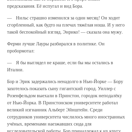
предсказания. Её испугал и вид Бора.
— Нильс страшно изменился за один месяц! Он ходит
сгорбленный, как будто на плечах тяжёлая ноша. И у него
такой беспокойный взгляд, Энрико! — сказала она мужу.
Ферми лучше Лауры разбирался в политике. Он
пробормотал:
— Я бы выглядел не краше, если бы мы остались в
Италии.
Бор и Эрик задержались ненадолго в Нью-Йорке — Бору
захотелось показать сыну гигантский город. Уиллер с
Розенфельдом выехали в Принстон, городок неподалёку
от Нью-Йорка. В Принстонском университете работал
великий изгнанник Альберт Эйнштейн. Среди
сотрудников университета числилось много иностранных
учёных, временами наезжавших сюда для
исследовательской работы. Бор принадлежал к их кругу.