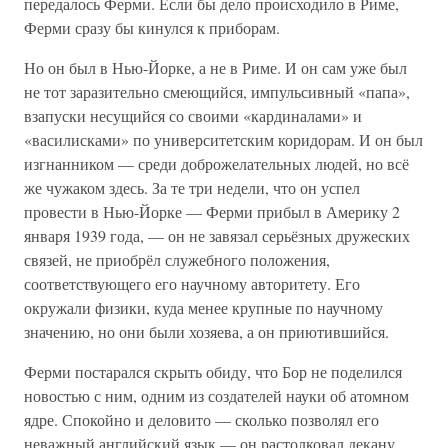
передалось Ферми. Если бы дело происходило в Риме,
Ферми сразу бы кинулся к приборам.
Но он был в Нью-Йорке, а не в Риме. И он сам уже был
не тот заразительно смеющийся, импульсивный «папа»,
взапуски несущийся со своими «кардиналами» и
«василисками» по университетским коридорам. И он был
изгнанником — среди доброжелательных людей, но всё
же чужаком здесь. За те три недели, что он успел
провести в Нью-Йорке — Ферми прибыл в Америку 2
января 1939 года, — он не завязал серьёзных дружеских
связей, не приобрёл служебного положения,
соответствующего его научному авторитету. Его
окружали физики, куда менее крупные по научному
значению, но они были хозяева, а он приютившийся.
Ферми постарался скрыть обиду, что Бор не поделился
новостью с ним, одним из создателей науки об атомном
ядре. Спокойно и деловито — сколько позволял его
неважный английский язык — он растолковал декану