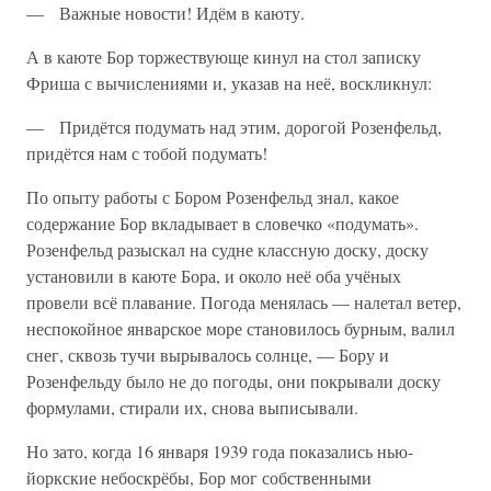
— Важные новости! Идём в каюту.
А в каюте Бор торжествующе кинул на стол записку
Фриша с вычислениями и, указав на неё, воскликнул:
— Придётся подумать над этим, дорогой Розенфельд,
придётся нам с тобой подумать!
По опыту работы с Бором Розенфельд знал, какое
содержание Бор вкладывает в словечко «подумать».
Розенфельд разыскал на судне классную доску, доску
установили в каюте Бора, и около неё оба учёных
провели всё плавание. Погода менялась — налетал ветер,
неспокойное январское море становилось бурным, валил
снег, сквозь тучи вырывалось солнце, — Бору и
Розенфельду было не до погоды, они покрывали доску
формулами, стирали их, снова выписывали.
Но зато, когда 16 января 1939 года показались нью-
йоркские небоскрёбы, Бор мог собственными