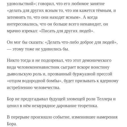
удовольствий»; говорил, что его любимое занятие
«делать для других ясным то, что им кажется тёмным, и
затемнять то, что они находят ясным». А когда
интересовались, что он больше всего ненавидит, он
мрачно изрекал: «Писать для других людей».
Он мог бы сказать: «Делать что-либо доброе для людей»,
— этому тоже не удивились бы.
Никто тогда и не подозревал, что этот демонического
вида человеконенавистник сыграет вскоре воистину
дьявольскую роль и, прозванный буржуазной прессой
«отцом водородной бомбы», будет призывать к ядерному
истреблению человечества.
Бор не предугадывал будущей зловещей роли Теллера и
ценил в нём незаурядное дарование теоретика.
В перерыве произошло событие, изменившее намерения
Бора.