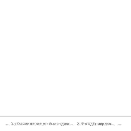
←
→
3. «Какими же все мы были идиотами!»
2. Что ждёт мир завтра?