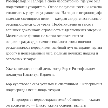
Розенфельда и Теллера в свою лабораторию, где уже был
подготовлен ускоритель. Около полупочи гости и хозяева
столпились у пульта управления. На экране осциллографа
взлетали светящиеся пики — каждая свидетельствовала о
распадающемся ядре урана. Необыкновенная высота
вспышек доказывала огромность выделающейся энергии.
Молчаливые физики не могли оторвать глаз от
осциллографа: ядро самого тяжёлого атома воочию
раскалывалось перед ними, зелёный луч на экране чертил
дорогу в неизведанный мир, полный великих надежд и
огромных загадок.
Уже занимался новый день, когда Бор с Розенфельдом
покинули Институт Карнеги.
Бор чувствовал себя усталым и счастливым. Эксперимент
подтверждал все выводы теории.
— И приоритет первооткрывателей объявлен, — сказал
он ассистенту. — Никто уже не оспорит заслуги