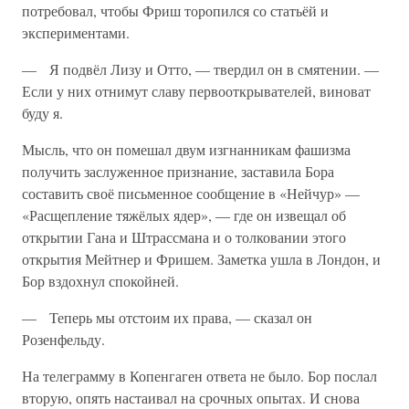
потребовал, чтобы Фриш торопился со статьёй и
экспериментами.
— Я подвёл Лизу и Отто, — твердил он в смятении. —
Если у них отнимут славу первооткрывателей, виноват
буду я.
Мысль, что он помешал двум изгнанникам фашизма
получить заслуженное признание, заставила Бора
составить своё письменное сообщение в «Нейчур» —
«Расщепление тяжёлых ядер», — где он извещал об
открытии Гана и Штрассмана и о толковании этого
открытия Мейтнер и Фришем. Заметка ушла в Лондон, и
Бор вздохнул спокойней.
— Теперь мы отстоим их права, — сказал он
Розенфельду.
На телеграмму в Копенгаген ответа не было. Бор послал
вторую, опять настаивал на срочных опытах. И снова