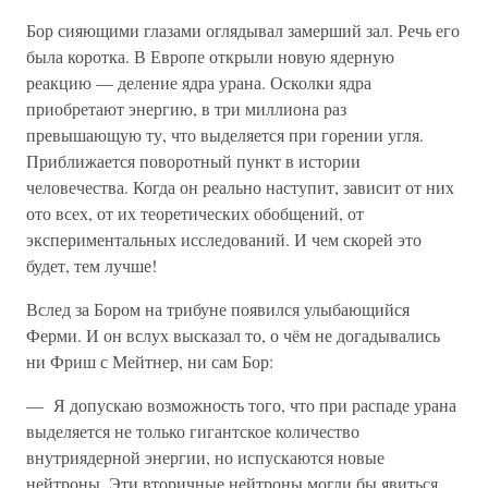
Бор сияющими глазами оглядывал замерший зал. Речь его
была коротка. В Европе открыли новую ядерную
реакцию — деление ядра урана. Осколки ядра
приобретают энергию, в три миллиона раз
превышающую ту, что выделяется при горении угля.
Приближается поворотный пункт в истории
человечества. Когда он реально наступит, зависит от них
ото всех, от их теоретических обобщений, от
экспериментальных исследований. И чем скорей это
будет, тем лучше!
Вслед за Бором на трибуне появился улыбающийся
Ферми. И он вслух высказал то, о чём не догадывались
ни Фриш с Мейтнер, ни сам Бор:
— Я допускаю возможность того, что при распаде урана
выделяется не только гигантское количество
внутриядерной энергии, но испускаются новые
нейтроны. Эти вторичные нейтроны могли бы явиться