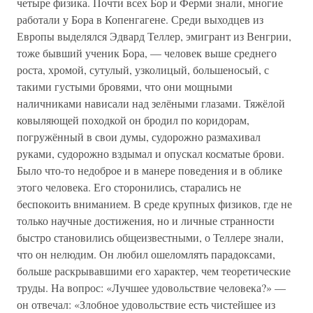
четыре физика. Почти всех Бор и Ферми знали, многие
работали у Бора в Копенгагене. Среди выходцев из
Европы выделялся Эдвард Теллер, эмигрант из Венгрии,
тоже бывший ученик Бора, — человек выше среднего
роста, хромой, сутулый, узколицый, большеносый, с
такими густыми бровями, что они мощными
наличниками нависали над зелёными глазами. Тяжёлой
ковыляющей походкой он бродил по коридорам,
погружённый в свои думы, судорожно размахивал
руками, судорожно вздымал и опускал косматые брови.
Было что-то недоброе и в манере поведения и в облике
этого человека. Его сторонились, старались не
беспокоить вниманием. В среде крупных физиков, где не
только научные достижения, но и личные странности
быстро становились общеизвестными, о Теллере знали,
что он нелюдим. Он любил ошеломлять парадоксами,
больше раскрывавшими его характер, чем теоретические
труды. На вопрос: «Лучшее удовольствие человека?» —
он отвечал: «Злобное удовольствие есть чистейшее из