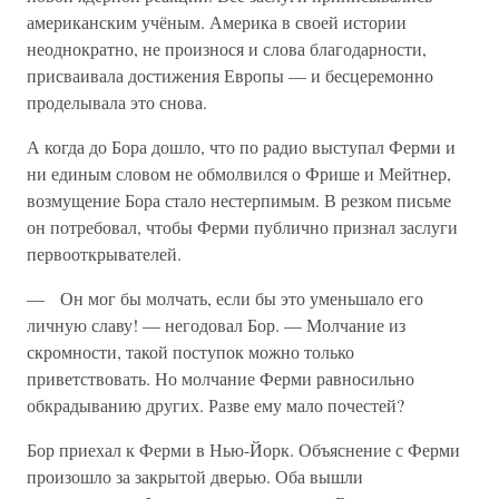
американским учёным. Америка в своей истории
неоднократно, не произнося и слова благодарности,
присваивала достижения Европы — и бесцеремонно
проделывала это снова.
А когда до Бора дошло, что по радио выступал Ферми и
ни единым словом не обмолвился о Фрише и Мейтнер,
возмущение Бора стало нестерпимым. В резком письме
он потребовал, чтобы Ферми публично признал заслуги
первооткрывателей.
— Он мог бы молчать, если бы это уменьшало его
личную славу! — негодовал Бор. — Молчание из
скромности, такой поступок можно только
приветствовать. Но молчание Ферми равносильно
обкрадыванию других. Разве ему мало почестей?
Бор приехал к Ферми в Нью-Йорк. Объяснение с Ферми
произошло за закрытой дверью. Оба вышли