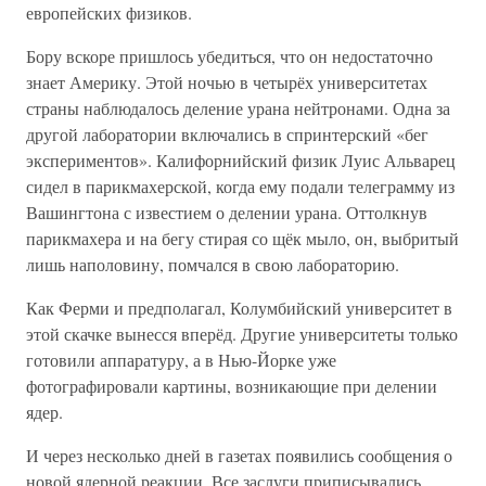
европейских физиков.
Бору вскоре пришлось убедиться, что он недостаточно
знает Америку. Этой ночью в четырёх университетах
страны наблюдалось деление урана нейтронами. Одна за
другой лаборатории включались в спринтерский «бег
экспериментов». Калифорнийский физик Луис Альварец
сидел в парикмахерской, когда ему подали телеграмму из
Вашингтона с известием о делении урана. Оттолкнув
парикмахера и на бегу стирая со щёк мыло, он, выбритый
лишь наполовину, помчался в свою лабораторию.
Как Ферми и предполагал, Колумбийский университет в
этой скачке вынесся вперёд. Другие университеты только
готовили аппаратуру, а в Нью-Йорке уже
фотографировали картины, возникающие при делении
ядер.
И через несколько дней в газетах появились сообщения о
новой ядерной реакции. Все заслуги приписывались