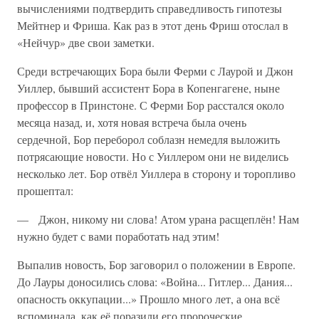
вычислениями подтвердить справедливость гипотезы
Мейтнер и Фриша. Как раз в этот день Фриш отослал в
«Нейчур» две свои заметки.
Среди встречающих Бора были Ферми с Лаурой и Джон
Уиллер, бывший ассистент Бора в Копенгагене, ныне
профессор в Принстоне. С Ферми Бор расстался около
месяца назад, и, хотя новая встреча была очень
сердечной, Бор переборол соблазн немедля выложить
потрясающие новости. Но с Уиллером они не виделись
несколько лет. Бор отвёл Уиллера в сторону и торопливо
прошептал:
— Джон, никому ни слова! Атом урана расщеплён! Нам
нужно будет с вами поработать над этим!
Выпалив новость, Бор заговорил о положении в Европе.
До Лауры доносились слова: «Война... Гитлер... Дания...
опасность оккупации...» Прошло много лет, а она всё
вспоминала, как её поразили его пророческие