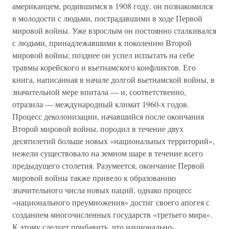
американцем, родившимся в 1908 году, он познакомился
в молодости с людьми, пострадавшими в ходе Первой
мировой войны. Уже взрослым он постоянно сталкивался
с людьми, принадлежавшими к поколению Второй
мировой войны; позднее он успел испытать на себе
травмы корейского и вьетнамского конфликтов. Его
книга, написанная в начале долгой вьетнамской войны, в
значительной мере впитала — и, соответственно,
отразила — международный климат 1960-х годов.
Процесс деколонизации, начавшийся после окончания
Второй мировой войны, породил в течение двух
десятилетий больше новых «национальных территорий»,
нежели существовало на земном шаре в течение всего
предыдущего столетия. Разумеется, окончание Первой
мировой войны также привело к образованию
значительного числа новых наций, однако процесс
«национального преумножения» достиг своего апогея с
созданием многочисленных государств «третьего мира».
К этому следует прибавить, что национально-