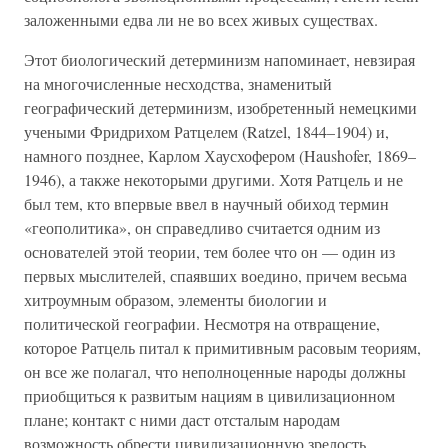
заложенными едва ли не во всех живых существах.
Этот биологический детерминизм напоминает, невзирая
на многочисленные несходства, знаменитый
географический детерминизм, изобретенный немецкими
учеными Фридрихом Ратцелем (Ratzel, 1844–1904) и,
намного позднее, Карлом Хаусхофером (Haushofer, 1869–
1946), а также некоторыми другими. Хотя Ратцель и не
был тем, кто впервые ввел в научный обиход термин
«геополитика», он справедливо считается одним из
основателей этой теории, тем более что он — один из
первых мыслителей, спаявших воедино, причем весьма
хитроумным образом, элементы биологии и
политической географии. Несмотря на отвращение,
которое Ратцель питал к примитивным расовым теориям,
он все же полагал, что неполноценные народы должны
приобщиться к развитым нациям в цивилизационном
плане; контакт с ними даст отсталым народам
возможность обрести цивилизационную зрелость.