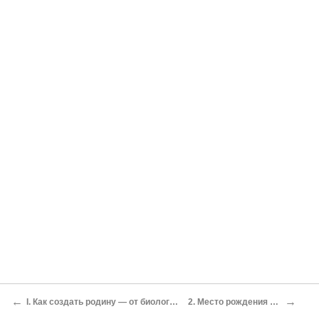
←
→
I. Как создать родину — от биологического императива до обретения нации
2. Место рождения или гражданская община?