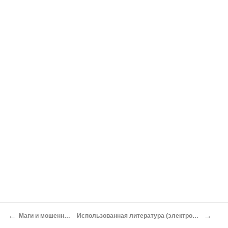
←
→
Маги и мошенники рейха
Использованная литература (электронный архив автора)