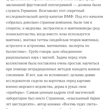
заклинаний фаустовской пентаграммой — должны были
служить Германии. Возглавлял этот секретный
исследовательский центр капитан ВМФ. Под его началом
собралась довольно странная компания, были там и
спириты, и медиумы, экстрасенсы и маятниковеды (род
лозоискательства, когда вместо лозы используется
маятник), знатоки таттвы (индийская теория маятника),
астрологи и астрономы, математики, эксперты по
баллистике». Грубо говоря, шло объединение
рациональных наук с магией. Задача перед этим
коллективом была поставлена очень простая: научиться
при помощи нетрадиционных методов находить конвои
союзников. И вот, как он вспоминает, целыми днями
исследователи сидели на корточках перед картами
военно-морского ведомства, держа в руках свои
«приборы». Самым ценным кадром этой магической
лаборатории был некто Странниак, «изысканный барин
лет шестидесяти», автор книжки «Восемь чудес света».