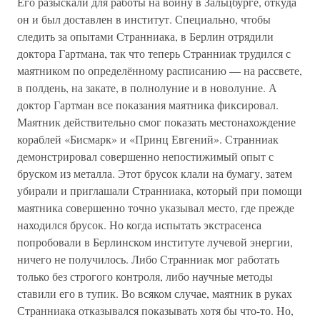
Его разыскали для работы на войну в Зальцбурге, откуда
он и был доставлен в институт. Специально, чтобы
следить за опытами Странниака, в Берлин отрядили
доктора Гартмана, так что теперь Странниак трудился с
маятником по определённому расписанию — на рассвете,
в полдень, на закате, в полнолуние и в новолуние. А
доктор Гартман все показания маятника фиксировал.
Маятник действительно смог показать местонахождение
кораблей «Бисмарк» и «Принц Евгений». Странниак
демонстрировал совершенно непостижимый опыт с
бруском из металла. Этот брусок клали на бумагу, затем
убирали и приглашали Странниака, который при помощи
маятника совершенно точно указывал место, где прежде
находился брусок. Но когда испытать экстрасенса
попробовали в Берлинском институте лучевой энергии,
ничего не получилось. Либо Странниак мог работать
только без строгого контроля, либо научные методы
ставили его в тупик. Во всяком случае, маятник в руках
Странниака отказывался показывать хотя бы что-то. Но,