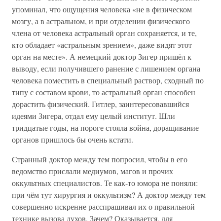
упоминал, что ощущения человека «не в физическом
мозгу, а в астральном, и при отделении физического
члена от человека астральный орган сохраняется, и те,
кто обладает «астральным зрением», даже видят этот
орган на месте». А немецкий доктор Зигер пришёл к
выводу, если получившего ранение с лишением органа
человека поместить в специальный раствор, сходный по
типу с составом крови, то астральный орган способен
дорастить физический. Гитлер, заинтересовавшийся
идеями Зигера, отдал ему целый институт. Шли
тридцатые годы, на пороге стояла война, доращивание
органов пришлось бы очень кстати.
Странный доктор между тем попросил, чтобы в его
ведомство прислали медиумов, магов и прочих
оккультных специалистов. Те как-то юмора не поняли:
при чём тут хирургия и оккультизм? А доктор между тем
совершенно искренне расспрашивал их о правильной
технике вызова духов. Зачем? Оказывается, для