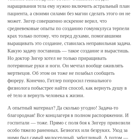
наращивания тела ему нужно включить астральный план
пациента, а своими силами без магии сделать этого он не
может. Зигер совершенно искренне верил, что
средневековые опыты по созданию гомункулуса терпели
крах только потому, что перед духами, помогавшими
выращивать это создание, ставилась неправильная задача.
Какую задачу поставишь — такое создание и вырастишь.
Но доктор Зигер хотел не только приращивать
потерянные руки и ноги. Он мечтал вообще оживлять
мертвецов. Об этом он тоже не позабыл сообщить
фюреру. Конечно, Гитлер попросил гениального
физиолога побыстрее найти способ, как вернуть душу в
её тело и вернуть человека к жизни.
А опытный материал? Да сколько угодно! Задача-то
благородная! Все концлагеря в полном распоряжении. И
госпитали — тоже. Прямо с поля боя к Зигеру привозили
особо тяжело раненных. Безногих или безруких. Уход за
ними был самый милосердный, заботливый. А потом —