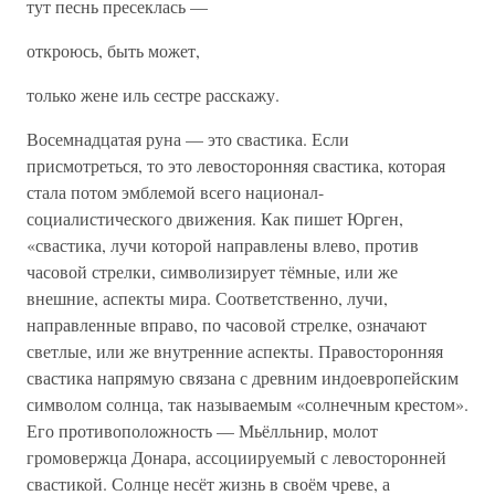
тут песнь пресеклась —
откроюсь, быть может,
только жене иль сестре расскажу.
Восемнадцатая руна — это свастика. Если
присмотреться, то это левосторонняя свастика, которая
стала потом эмблемой всего национал-
социалистического движения. Как пишет Юрген,
«свастика, лучи которой направлены влево, против
часовой стрелки, символизирует тёмные, или же
внешние, аспекты мира. Соответственно, лучи,
направленные вправо, по часовой стрелке, означают
светлые, или же внутренние аспекты. Правосторонняя
свастика напрямую связана с древним индоевропейским
символом солнца, так называемым «солнечным крестом».
Его противоположность — Мьёлльнир, молот
громовержца Донара, ассоциируемый с левосторонней
свастикой. Солнце несёт жизнь в своём чреве, а