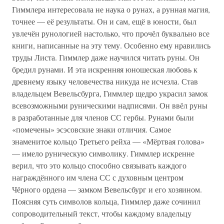
Гиммлера интересовала не наука о рунах, а рунная магия,
точнее — её результаты. Он и сам, ещё в юности, был
увлечён рунологией настолько, что прочёл буквально все
книги, написанные на эту тему. Особенно ему нравились
труды Листа. Гиммлер даже научился читать руны. Он
бредил рунами. И эта искренняя юношеская любовь к
древнему языку человечества никуда не исчезла. Став
владельцем Вевельсбурга, Гиммлер щедро украсил замок
всевозможными руническими надписями. Он ввёл руны
в разработанные для членов СС гербы. Рунами были
«помечены» эсэсовские знаки отличия. Самое
знаменитое кольцо Третьего рейха — «Мёртвая голова»
— имело руническую символику. Гиммлер искренне
верил, что это кольцо способно связывать каждого
награждённого им члена СС с духовным центром
Чёрного ордена — замком Вевельсбург и его хозяином.
Поясняя суть символов кольца, Гиммлер даже сочинил
сопроводительный текст, чтобы каждому владельцу