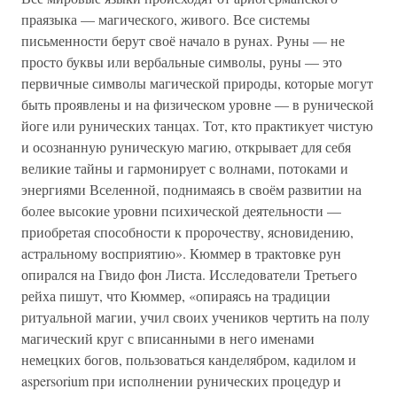
праязыка — магического, живого. Все системы
письменности берут своё начало в рунах. Руны — не
просто буквы или вербальные символы, руны — это
первичные символы магической природы, которые могут
быть проявлены и на физическом уровне — в рунической
йоге или рунических танцах. Тот, кто практикует чистую
и осознанную руническую магию, открывает для себя
великие тайны и гармонирует с волнами, потоками и
энергиями Вселенной, поднимаясь в своём развитии на
более высокие уровни психической деятельности —
приобретая способности к пророчеству, ясновидению,
астральному восприятию». Кюммер в трактовке рун
опирался на Гвидо фон Листа. Исследователи Третьего
рейха пишут, что Кюммер, «опираясь на традиции
ритуальной магии, учил своих учеников чертить на полу
магический круг с вписанными в него именами
немецких богов, пользоваться канделябром, кадилом и
aspersorium при исполнении рунических процедур и