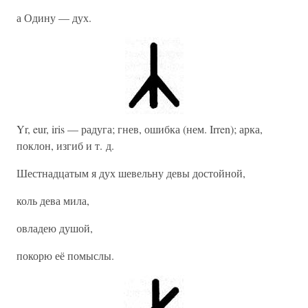
а Одину — дух.
Yr, eur, iris — радуга; гнев, ошибка (нем. Irren); арка,
поклон, изгиб и т. д.
Шестнадцатым я дух шевельну девы достойной,
коль дева мила,
овладею душой,
покорю её помыслы.