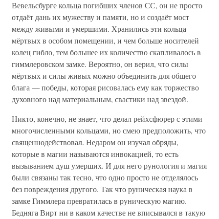
Вевельсбурге кольца погибших членов СС, он не просто
отдаёт дань их мужеству и памяти, но и создаёт мост
между живыми и умершими. Хранились эти кольца
мёртвых в особом помещении, и чем больше носителей
колец гибло, тем большее их количество скапливалось в
гиммлеровском замке. Вероятно, он верил, что силы
мёртвых и силы живых можно объединить для общего
блага — победы, которая рисовалась ему как торжество
духовного над материальным, свастики над звездой.
Никто, конечно, не знает, что делал рейхсфюрер с этими
многочисленными кольцами, но смею предположить, что
священнодействовал. Недаром он изучал обряды,
которые в магии называются инвокацией, то есть
вызыванием душ умерших. И для него рунология и магия
были связаны так тесно, что одно просто не отделялось
без повреждения другого. Так что руническая наука в
замке Гиммлера превратилась в руническую магию.
Бедняга Вирт ни в каком качестве не вписывался в такую