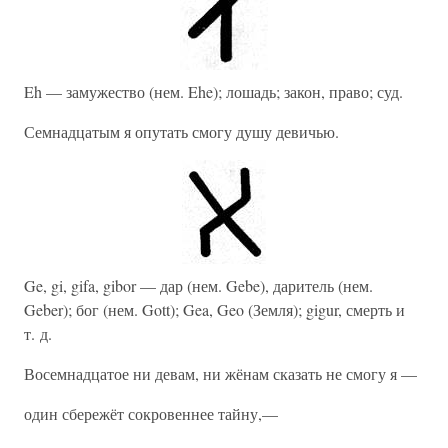
Eh — замужество (нем. Ehe); лошадь; закон, право; суд.
Семнадцатым я опутать смогу душу девичью.
Ge, gi, gifa, gibor — дар (нем. Gebe), даритель (нем.
Geber); бог (нем. Gott); Gea, Geo (Земля); gigur, смерть и
т. д.
Восемнадцатое ни девам, ни жёнам сказать не смогу я —
один сбережёт сокровеннее тайну,—