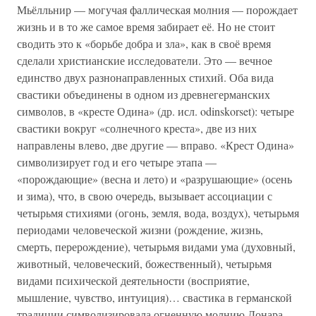
Мьёлльнир — могучая фаллическая молния — порождает
жизнь и в то же самое время забирает её. Но не стоит
сводить это к «борьбе добра и зла», как в своё время
сделали христианские исследователи. Это — вечное
единство двух разнонаправленных стихий. Оба вида
свастики объединены в одном из древнегерманских
символов, в «кресте Одина» (др. исл. odinskorset): четыре
свастики вокруг «солнечного креста», две из них
направлены влево, две другие — вправо. «Крест Одина»
символизирует год и его четыре этапа —
«порождающие» (весна и лето) и «разрушающие» (осень
и зима), что, в свою очередь, вызывает ассоциации с
четырьмя стихиями (огонь, земля, вода, воздух), четырьмя
периодами человеческой жизни (рождение, жизнь,
смерть, перерождение), четырьмя видами ума (духовный,
животный, человеческий, божественный), четырьмя
видами психической деятельности (восприятие,
мышление, чувство, интуиция)… свастика в германской
традиции символизировала огненную молнию Донара,