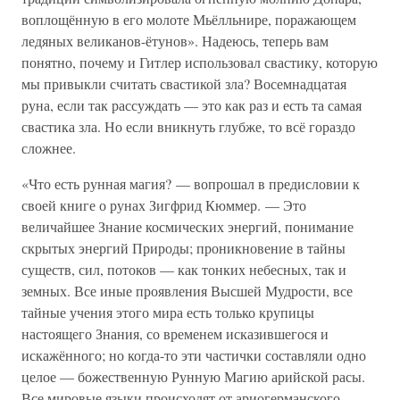
воплощённую в его молоте Мьёлльнире, поражающем
ледяных великанов-ётунов». Надеюсь, теперь вам
понятно, почему и Гитлер использовал свастику, которую
мы привыкли считать свастикой зла? Восемнадцатая
руна, если так рассуждать — это как раз и есть та самая
свастика зла. Но если вникнуть глубже, то всё гораздо
сложнее.
«Что есть рунная магия? — вопрошал в предисловии к
своей книге о рунах Зигфрид Кюммер. — Это
величайшее Знание космических энергий, понимание
скрытых энергий Природы; проникновение в тайны
существ, сил, потоков — как тонких небесных, так и
земных. Все иные проявления Высшей Мудрости, все
тайные учения этого мира есть только крупицы
настоящего Знания, со временем исказившегося и
искажённого; но когда-то эти частички составляли одно
целое — божественную Рунную Магию арийской расы.
Все мировые языки происходят от ариогерманского