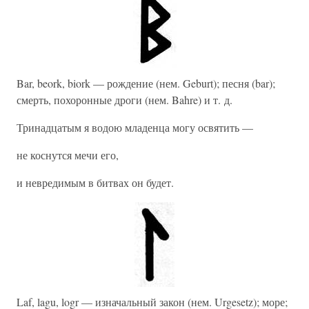
Bar, beork, biork — рождение (нем. Geburt); песня (bar);
смерть, похоронные дроги (нем. Bahre) и т. д.
Тринадцатым я водою младенца могу освятить —
не коснутся мечи его,
и невредимым в битвах он будет.
Laf, lagu, logr — изначальный закон (нем. Urgesetz); море;