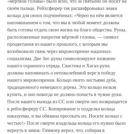
«мёртвой головы» было ясно, что за святыню он носит на
своём пальце. Рейхсфюрер так расшифровывал знаки
кольца для своих подчинённых: «Череп на нём является
напоминанием о том, что мы в любой момент должны
быть готовы отдать свою жизнь на благо общества. Руны,
расположенные напротив мёртвой головы, — символ
процветания из нашего прошлого, с которым мы
возобновили связь через мировоззрение национал-
социализма. Две Зиг-руны символизируют название
нашего охранного отряда. Свастика и Хагал-руна
должны напоминать о непоколебимой вере в победу
нашего мировоззрения. Кольцо овито листьями дуба,
традиционного немецкого дерева. Это кольцо нельзя
купить, и оно никогда не должно попасть в чужие руки.
После вашего выхода из СС или смерти оно возвращается
к рейхсфюреру СС. Копирование и подделка кольца
наказуемы, и вы обязаны пресекать их. Носите кольцо с
честью!» После смерти владельца кольца его нужно было
вернуть в замок: Гиммлер верил, что, собирая в