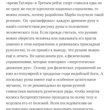
«время Гитлера» в Третьем рейхе спорт ставился едва ли
не сразу же после идеологии национал-социализма, то
можно понять, почему разработки Марби получили такой
резонанс. Он «расшифровал» каждую древнюю руну и
нашёл соответствия рисунку руны и положению
человеческого тела. Если прежде считали, что рунами
можно оберегать человека или наказывать его врагов
(именно в этом направлении и развивалась прикладная
рунология), то он пришёл к выводу, что рунами можно
ещё и лечить. Не написанием рун, а физическими
упражнениями, которые повторяют «энергетическое
движение рун». Основу для физических упражнений он
взял из популярной в тридцатые годы индийской йоги. А
поскольку руны имеют ещё и особенное целительное
звучание, то он рекомендовал во время рунной
гимнастики выпевать рунические ряды, чтобы энергия
космоса беспрепятственно проходила по всему телу и
исцеляла его от болезней. Всем последователям он
настоятельно рекомендовал выполнять руническую