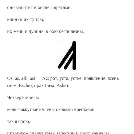
оно защитит в битве с врагами,
клинки их туплю,
их мечи и дубины в бою бесполезны.
Os, as, ask, ast — Ac; рот, уста, устье; появление; ясень
(нем. Esche); прах (нем. Ashe).
Четвёртое знаю —
коль свяжут мне члены оковами крепкими,
так я спою,
что мигом спадут узы с запястий и с ног кандалы.