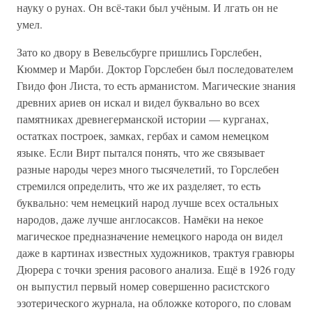
науку о рунах. Он всё-таки был учёным. И лгать он не
умел.
Зато ко двору в Вевельсбурге пришлись Горслебен,
Кюммер и Марби. Доктор Горслебен был последователем
Гвидо фон Листа, то есть арманистом. Магические знания
древних ариев он искал и видел буквально во всех
памятниках древнегерманской истории — курганах,
остатках построек, замках, гербах и самом немецком
языке. Если Вирт пытался понять, что же связывает
разные народы через много тысячелетий, то Горслебен
стремился определить, что же их разделяет, то есть
буквально: чем немецкий народ лучше всех остальных
народов, даже лучше англосаксов. Намёки на некое
магическое предназначение немецкого народа он видел
даже в картинах известных художников, трактуя гравюры
Дюрера с точки зрения расового анализа. Ещё в 1926 году
он выпустил первый номер совершенно расистского
эзотерического журнала, на обложке которого, по словам