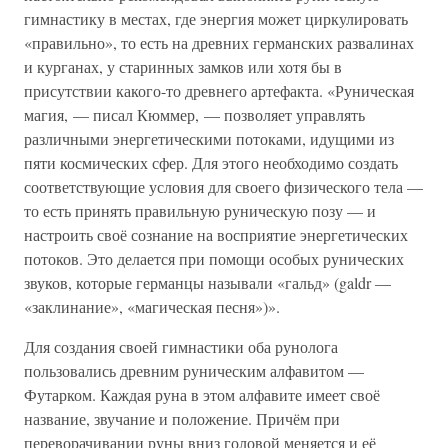
гимнастику в местах, где энергия может циркулировать
«правильно», то есть на древних германских развалинах
и курганах, у старинных замков или хотя бы в
присутствии какого-то древнего артефакта. «Руническая
магия, — писал Кюммер, — позволяет управлять
различными энергетическими потоками, идущими из
пяти космических сфер. Для этого необходимо создать
соответствующие условия для своего физического тела —
то есть принять правильную руническую позу — и
настроить своё сознание на восприятие энергетических
потоков. Это делается при помощи особых рунических
звуков, которые германцы называли «гальд» (galdr —
«заклинание», «магическая песня»)».
Для создания своей гимнастики оба рунолога
пользовались древним руническим алфавитом —
Футарком. Каждая руна в этом алфавите имеет своё
название, звучание и положение. Причём при
переворачивании руны вниз головой меняется и её