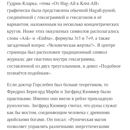
Гудрик-Кларка, «тема «От Hag-All к Krist-AII»
графически была представлена обычной Hagall-руной,
соединённой с гексаграммой и гексагоном и её
вариантом, наложенным на несколько концентрических
кругов. Ниже этих оккультных символов располагались
слова «Ask» и «Embia», формулы 3ґ3 и 7+9, а также
загадочный вопрос «Человеческая жертва?». В центре
страницы был расположен традиционный символ
журнала: две свастики внутри гексаграммы,
составленной из двух треугольников, и девиз «Подобное
познаётся подобным».
Если доктор Горслебен был больше теоретиком, то
Фридрих Бернгард Марби и Зигфрид Кюммер были
практиками. Именно они ввели в рейхе прикладную
рунологию. Зигфрид Кюммер считал, что руны служат
как бы мостом, соединяющим человека с древними
арийскими богами. Он писал: «Руническая магия
позволяет управлять различными энергетическими