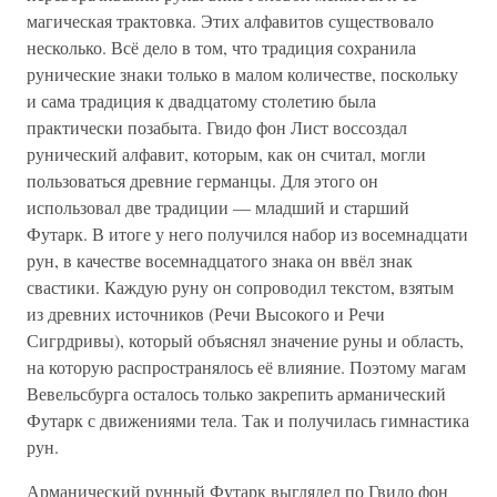
магическая трактовка. Этих алфавитов существовало
несколько. Всё дело в том, что традиция сохранила
рунические знаки только в малом количестве, поскольку
и сама традиция к двадцатому столетию была
практически позабыта. Гвидо фон Лист воссоздал
рунический алфавит, которым, как он считал, могли
пользоваться древние германцы. Для этого он
использовал две традиции — младший и старший
Футарк. В итоге у него получился набор из восемнадцати
рун, в качестве восемнадцатого знака он ввёл знак
свастики. Каждую руну он сопроводил текстом, взятым
из древних источников (Речи Высокого и Речи
Сигрдривы), который объяснял значение руны и область,
на которую распространялось её влияние. Поэтому магам
Вевельсбурга осталось только закрепить арманический
Футарк с движениями тела. Так и получилась гимнастика
рун.
Арманический рунный Футарк выглядел по Гвидо фон