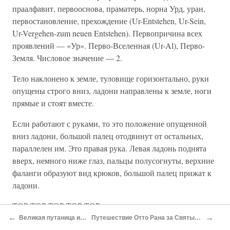
праалфавит, первооснова, праматерь, норна Урд, уран,
первостановление, прехождение (Ur-Entstehen, Ur-Sein,
Ur-Vergehen-zum neuen Entstehen). Первопричина всех
проявлений — «Ур». Перво-Вселенная (Ur-Al), Перво-
Земля. Числовое значение — 2.
Тело наклонено к земле, туловище горизонтально, руки
опущены строго вниз, ладони направлены к земле, ноги
прямые и стоят вместе.
Если работают с руками, то это положение опущенной
вниз ладони, большой палец отодвинут от остальных,
параллелен им. Это правая рука. Левая ладонь поднята
вверх, немного ниже глаз, пальцы полусогнуты, верхние
фаланги образуют вид крюков, большой палец прижат к
ладони.
ТОР ТОР ТОР ТОР ТОР
←
→
Великая путаница истории
Путешествие Отто Рана за Святым Граалем
Т Т Т T T Т Т Т Т