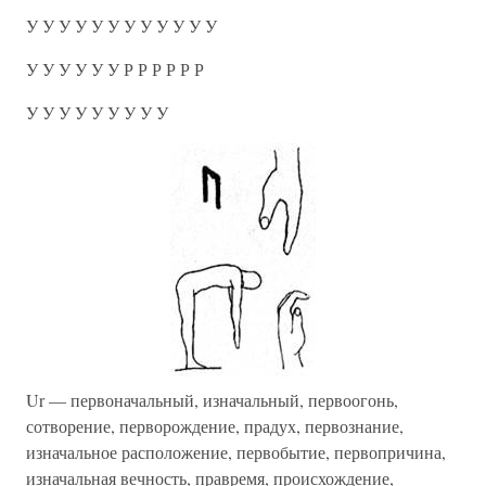
У У У У У У У У У У У У
У У У У У У Р Р Р Р Р Р
У У У У У У У У У
Ur — первоначальный, изначальный, первоогонь,
сотворение, перворождение, прадух, первознание,
изначальное расположение, первобытие, первопричина,
изначальная вечность, правремя, происхождение,