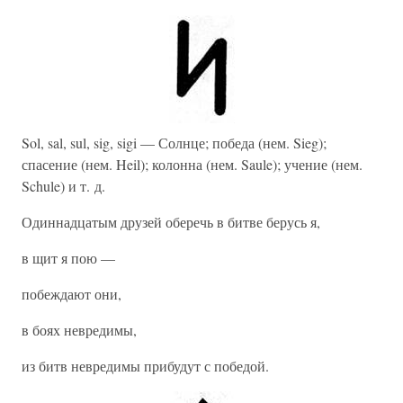
Sol, sal, sul, sig, sigi — Солнце; победа (нем. Sieg);
спасение (нем. Heil); колонна (нем. Saule); учение (нем.
Schule) и т. д.
Одиннадцатым друзей оберечь в битве берусь я,
в щит я пою —
побеждают они,
в боях невредимы,
из битв невредимы прибудут с победой.