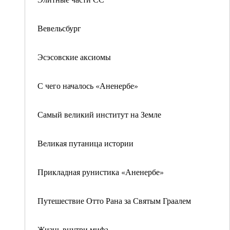
Вевельсбург
Эсэсовские аксиомы
С чего началось «Аненербе»
Самый великий институт на Земле
Великая путаница истории
Прикладная рунистика «Аненербе»
Путешествие Отто Рана за Святым Граалем
Жизнь внутри мифа