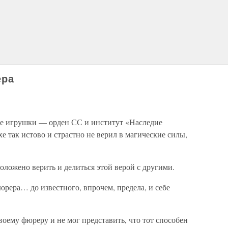
ера
е игрушки — орден СС и институт «Наследие
е так истово и страстно не верил в магические силы,
положено верить и делиться этой верой с другими.
юрера… до известного, впрочем, предела, и себе
воему фюреру и не мог представить, что тот способен