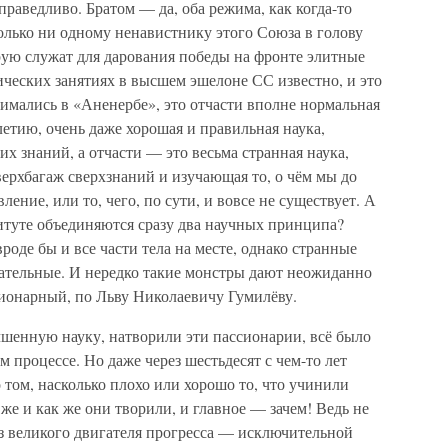
раведливо. Братом — да, оба режима, как когда-то
олько ни одному ненавистнику этого Союза в голову
орую служат для дарования победы на фронте элитные
ческих занятиях в высшем эшелоне СС известно, и это
анимались в «Аненербе», это отчасти вполне нормальная
етию, очень даже хорошая и правильная наука,
х знаний, а отчасти — это весьма странная наука,
ерхбагаж сверхзнаний и изучающая то, о чём мы до
ение, или то, чего, по сути, и вовсе не существует. А
ституте объединяются сразу два научных принципа?
роде бы и все части тела на месте, однако странные
чательные. И нередко такие монстры дают неожиданно
ссионарный, по Льву Николаевичу Гумилёву.
чшенную науку, натворили эти пассионарии, всё было
м процессе. Но даже через шестьдесят с чем-то лет
 том, насколько плохо или хорошо то, что учинили
 же и как же они творили, и главное — зачем! Ведь не
из великого двигателя прогресса — исключительной