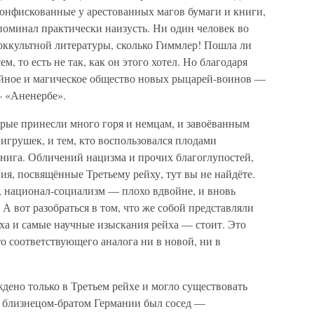
конфискованные у арестованных магов бумаги и книги,
поминал практически наизусть. Ни один человек во
 оккультной литературы, сколько Гиммлер! Пошла ли
м, то есть не так, как он этого хотел. Но благодаря
айное и магическое общество новых рыцарей-воинов —
 «Аненербе».
орые принесли много горя и немцам, и завоёванным
игрушек, и тем, кто воспользовался плодами
книга. Обличений нацизма и прочих благоглупостей,
я, посвящённые Третьему рейху, тут вы не найдёте.
, национал-социализм — плохо вдвойне, и вновь
 А вот разобраться в том, что же собой представляли
а и самые научные изыскания рейха — стоит. Это
о соответствующего аналога ни в новой, ни в
ждено только в Третьем рейхе и могло существовать
что близнецом-братом Германии был сосед —