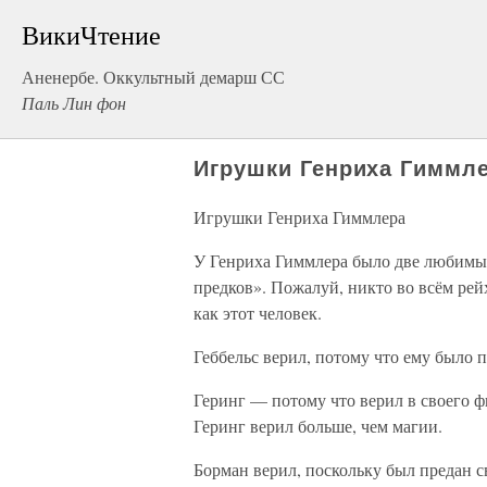
ВикиЧтение
Аненербе. Оккультный демарш СС
Паль Лин фон
Игрушки Генриха Гиммл
Игрушки Генриха Гиммлера
У Генриха Гиммлера было две любимы
предков». Пожалуй, никто во всём рейх
как этот человек.
Геббельс верил, потому что ему было 
Геринг — потому что верил в своего ф
Геринг верил больше, чем магии.
Борман верил, поскольку был предан с