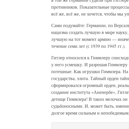
противников. Показательные процессы 
всё же, всё же, не хочется, чтобы мы у
Сами подумайте: Германии, по Версаль
нацизма создать лучшую в мире науку,
лучшую на тот момент армию — иначе 
течение семи лет (с 1939 по 1945 гг.).
Гитлер относился к Гиммлеру снисход
у него усмешку. И разрешая Гиммлеру с
потешные. Как игрушки Гиммлера. На д
государства, элита. Тайный орден тай
сформировался огромный орден, реаль
создание института «Аненербе», Гитле
детище Гиммлера! В таких мелочах он 
судьбоносными. И, может быть, именно
долгое время сильным и непобедимым