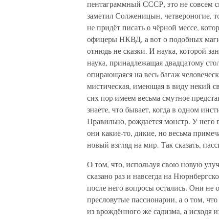
пентаграммный СССР, это не совсем сп
заметил Солженицын, четвероногие, т
не придёт писать о чёрной мессе, кот
офицеры НКВД, а вот о подобных маги
отнюдь не сказки. И наука, которой з
наука, принадлежащая двадцатому стол
опирающаяся на весь багаж человечески
мистическая, имеющая в виду некий св
сих пор имеем весьма смутное представл
знаете, что бывает, когда в одном ин
Правильно, рождается монстр. У него в
они какие-то, дикие, но весьма приме
новый взгляд на мир. Так сказать, па
О том, что, используя свою новую улу
сказано раз и навсегда на Нюрнбергско
после него вопросы остались. Они не о
пресловутые пассионарии, а о том, что
из врождённого же садизма, а исходя 