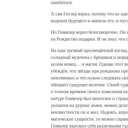
ошибаться.
А сам Гитлер верил, потому что не од
видения будущего и манили его, и пуг
Но Гиммлер верил безоговорочно. Он в
на Рождество подарки. И он знал, что
На наш трезвый просвещённый взгляд, 
солидный мужчина с брюшком и морщин
целом немец… и магия. Однако этот 
убеждён, что звёзды при рождении пре
невозможно и что нужно следовать свое
обещают грядущее величие. Своей судь
о точном времени своего появления на
натуре Гиммлер был мнителен и страшн
указания на дурные знаки, можно дела
неизвестности он и жил. Надеясь, впр
магические сущности, то можно справи
Гиммлер окружил себя различными гада