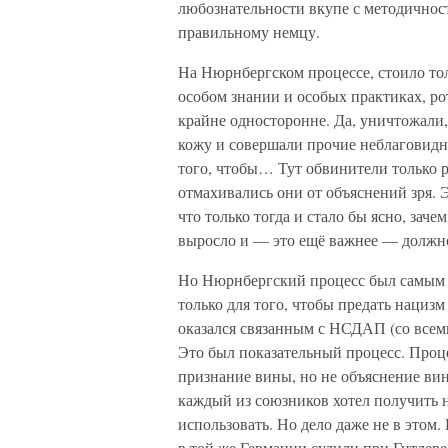
любознательности вкупе с методично
правильному немцу.
На Нюрнбергском процессе, стоило то
особом знании и особых практиках, рот
крайне односторонне. Да, уничтожали,
кожу и совершали прочие неблаговидн
того, чтобы… Тут обвинители только 
отмахивались они от объяснений зря. 
что только тогда и стало бы ясно, заче
выросло и — это ещё важнее — должн
Но Нюрнбергский процесс был самым с
только для того, чтобы предать нацизм
оказался связанным с НСДАП (со всем
Это был показательный процесс. Проце
признание вины, но не объяснение ви
каждый из союзников хотел получить 
использовать. Но дело даже не в этом
в той же Германии судили при Гитлер