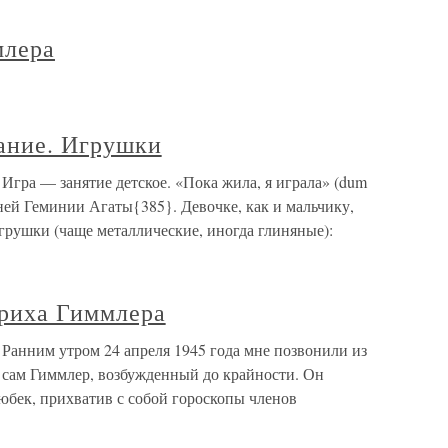
млера
ание. Игрушки
гра — занятие детское. «Пока жила, я играла» (dum
етней Геминии Агаты{385}. Девочке, как и мальчику,
грушки (чаще металлические, иногда глиняные):
риха Гиммлера
Ранним утром 24 апреля 1945 года мне позвонили из
 сам Гиммлер, возбужденный до крайности. Он
Любек, прихватив с собой гороскопы членов