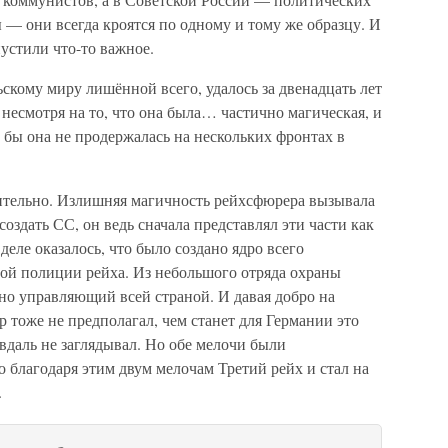
— они всегда кроятся по одному и тому же образцу. И
пустили что-то важное.
скому миру лишённой всего, удалось за двенадцать лет
 несмотря на то, что она была… частично магическая, и
бы она не продержалась на нескольких фронтах в
ительно. Излишняя магичность рейхсфюрера вызывала
оздать СС, он ведь сначала представлял эти части как
еле оказалось, что было создано ядро всего
ной полиции рейха. Из небольшого отряда охраны
но управляющий всей страной. И давая добро на
р тоже не предполагал, чем станет для Германии это
вдаль не заглядывал. Но обе мелочи были
 благодаря этим двум мелочам Третий рейх и стал на
.