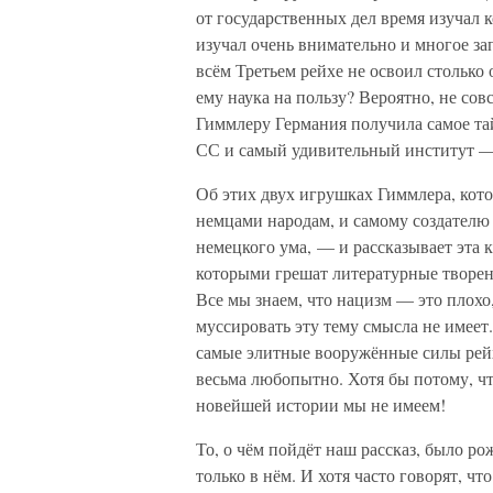
от государственных дел время изучал 
изучал очень внимательно и многое за
всём Третьем рейхе не освоил столько
ему наука на пользу? Вероятно, не совсе
Гиммлеру Германия получила самое т
СС и самый удивительный институт —
Об этих двух игрушках Гиммлера, кот
немцами народам, и самому создателю 
немецкого ума, — и рассказывает эта 
которыми грешат литературные творени
Все мы знаем, что нацизм — это плохо
муссировать эту тему смысла не имеет.
самые элитные вооружённые силы рейх
весьма любопытно. Хотя бы потому, чт
новейшей истории мы не имеем!
То, о чём пойдёт наш рассказ, было ро
только в нём. И хотя часто говорят, 