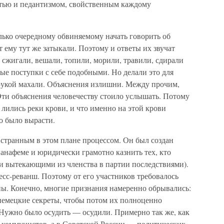
стью и педантизмом, свойственным каждому
лько очередному обвиняемому начать говорить об
 ему тут же затыкали. Поэтому и ответы их звучат
 сжигали, вешали, топили, морили, травили, сдирали
ые поступки с себе подобными. Но делали это для
рукой махали. Объяснения излишни. Между прочим,
Эти объяснения человечеству стоило услышать. Потому
м лились реки крови, и что именно на этой крови
о было вырасти.
транным в этом плане процессом. Он был создан
 анафеме и юридически грамотно казнить тех, кто
и вытекающими из членства в партии последствиями).
сс-реванш. Поэтому от его участников требовалось
ны. Конечно, многие признания намеренно обрывались:
немецкие секреты, чтобы потом их полноценно
. Нужно было осудить — осудили. Примерно так же, как
е коммунистов, а в Советской России — политических