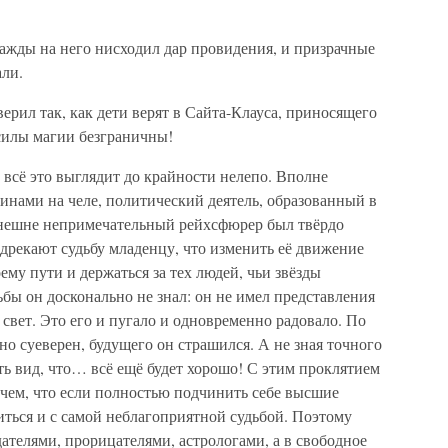
нажды на него нисходил дар провидения, и призрачные
али.
ерил так, как дети верят в Сайта-Клауса, приносящего
 силы магии безграничны!
всё это выглядит до крайности нелепо. Вполне
ами на челе, политический деятель, образованный в
внешне непримечательный рейхсфюрер был твёрдо
дрекают судьбу младенцу, что изменить её движение
му пути и держаться за тех людей, чьи звёзды
бы он досконально не знал: он не имел представления
 свет. Это его и пугало и одновременно радовало. По
о суеверен, будущего он страшился. А не зная точного
ть вид, что… всё ещё будет хорошо! С этим проклятием
очем, что если полностью подчинить себе высшие
ться и с самой неблагоприятной судьбой. Поэтому
телями, прорицателями, астрологами, а в свободное