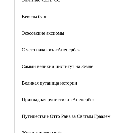
Вевельсбург
Эсэсовские аксиомы
С чего началось «Аненербе»
Самый великий институт на Земле
Великая путаница истории
Прикладная рунистика «Аненербе»
Путешествие Отто Рана за Святым Граалем
Жизнь внутри мифа