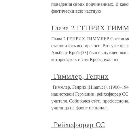
поведения своих подчиненных. В како
фактически всю частную
Глава 2 ГЕНРИХ ГИМ
Глава 2 ГЕНРИХ ГИММЛЕР Состав мед
становилось все мрачнее. Вот уже нес
Альберт Кребс[53] был вынужден высл
который, как и сам Кребс, ехал из
Гиммлер, Генрих
Гиммлер, Генрих (Himmler), (1900–194
нацистской Германии, рейхсфюрер СС. 
учителя. Собирался стать профессион
училища на фронт не попал,
Рейхсфюрер СС