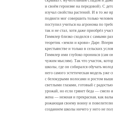
и своём героизме на передовой). С дет
изучал свойства растений. И в то же 
подвиги мог совершить только человек
поступил учиться на агронома по тре
так и не стал, хотя даже приобрёл учас
Гиммлер близко сходился с самыми ра
теоретик «земли и крови» Даре. Вперв
крестьянстве и только в сельских усл
Гиммлер ими глубоко проникся (сам о
чужим мыслям). Так что участок, кото
школы, где он собирался обучать моло
него самого эстетическая модель уже с
с белокурыми волосами и ростом выше
светлыми глазами, готовый с радость
урожай, но если грянет беда — смело
жена — нежная и прекрасная, как вал
рожающая своему воину и повелителю 
созданием школы ничего у него не пол