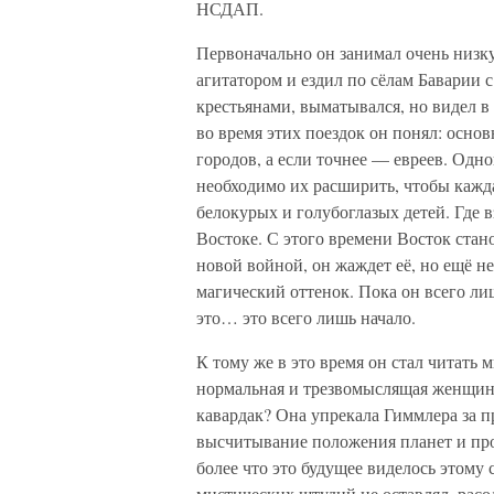
НСДАП.
Первоначально он занимал очень низк
агитатором и ездил по сёлам Баварии
крестьянами, выматывался, но видел в
во время этих поездок он понял: основ
городов, а если точнее — евреев. Одно
необходимо их расширить, чтобы кажда
белокурых и голубоглазых детей. Где в
Востоке. С этого времени Восток стан
новой войной, он жаждет её, но ещё не
магический оттенок. Пока он всего л
это… это всего лишь начало.
К тому же в это время он стал читать 
нормальная и трезвомыслящая женщина,
кавардак? Она упрекала Гиммлера за п
высчитывание положения планет и пр
более что это будущее виделось этом
мистических штудий не оставлял, расо