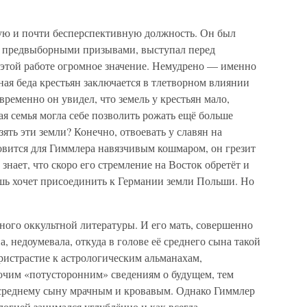
ую и почти бесперспективную должность. Он был
 с предвыборными призывами, выступал перед
 этой работе огромное значение. Немудрено — именно
ная беда крестьян заключается в тлетворном влиянии
временно он увидел, что земель у крестьян мало,
я семья могла себе позволить рожать ещё больше
зять эти земли? Конечно, отвоевать у славян на
овится для Гиммлера навязчивым кошмаром, он грезит
 знает, что скоро его стремление на Восток обретёт и
ишь хочет присоединить к Германии земли Польши. Но
много оккультной литературы. И его мать, совершенно
 недоумевала, откуда в голове её среднего сына такой
ристрастие к астрологическим альманахам,
очим «потусторонним» сведениям о будущем, тем
у среднему сыну мрачным и кровавым. Однако Гиммлер
логией занимался углублённо и как всегда