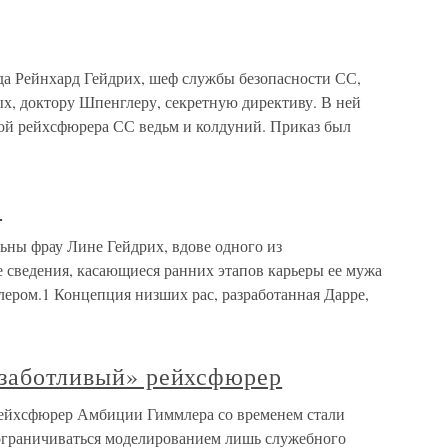
да Рейнхард Гейдрих, шеф службы безопасности СС,
х, доктору Шпенглеру, секретную директиву. В ней
ой рейхсфюрера СС ведьм и колдуний. Приказ был
С
ьны фрау Лине Гейдрих, вдове одного из
 сведения, касающиеся ранних этапов карьеры ее мужа
млером.1 Концепция низших рас, разработанная Дарре,
«заботливый» рейхсфюрер
рейхсфюрер Амбиции Гиммлера со временем стали
 ограничиваться моделированием лишь служебного