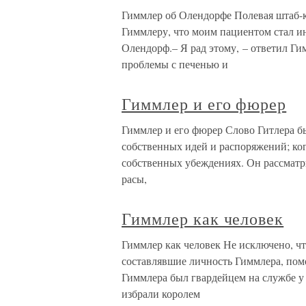
Гиммлер об Олендорфе Полевая штаб-кв
Гиммлеру, что моим пациентом стал ин
Олендорф.– Я рад этому, – ответил Ги
проблемы с печенью и
Гиммлер и его фюрер
Гиммлер и его фюрер Слово Гитлера б
собственных идей и распоряжений; ког
собственных убеждениях. Он рассматр
расы,
Гиммлер как человек
Гиммлер как человек Не исключено, чт
составлявшие личность Гиммлера, помо
Гиммлера был гвардейцем на службе у 
избрали королем