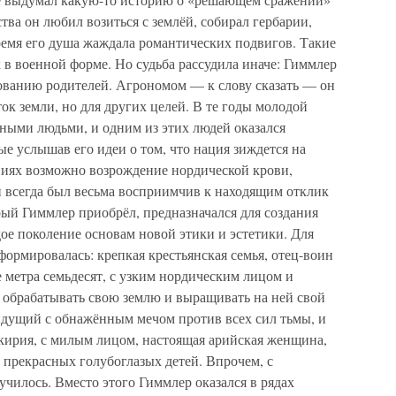
ства он любил возиться с землёй, собирал гербарии,
время его душа жаждала романтических подвигов. Такие
 в военной форме. Но судьба рассудила иначе: Гиммлер
бованию родителей. Агрономом — к слову сказать — он
ток земли, но для других целей. В те годы молодой
зными людьми, и одним из этих людей оказался
ые услышав его идеи о том, что нация зиждется на
овиях возможно возрождение нордической крови,
н всегда был весьма восприимчив к находящим отклик
рый Гиммлер приобрёл, предназначался для создания
дое поколение основам новой этики и эстетики. Для
формировалась: крепкая крестьянская семья, отец-воин
 метра семьдесят, с узким нордическим лицом и
ю обрабатывать свою землю и выращивать на ней свой
 идущий с обнажённым мечом против всех сил тьмы, и
ькирия, с милым лицом, настоящая арийская женщина,
прекрасных голубоглазых детей. Впрочем, с
училось. Вместо этого Гиммлер оказался в рядах