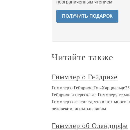
неограниченным чтением
ПОЛУЧИТЬ ПОДАРОК
Читайте также
Гиммлер о Гейдрихе
Гиммлер о Гейдрихе Гут-Харцвальде25 
Гейдрихе и пересказал Гиммлеру те мн
Гиммлер согласился, что в них много 
человеком, испытывавшим
Гиммлер об Олендорфе