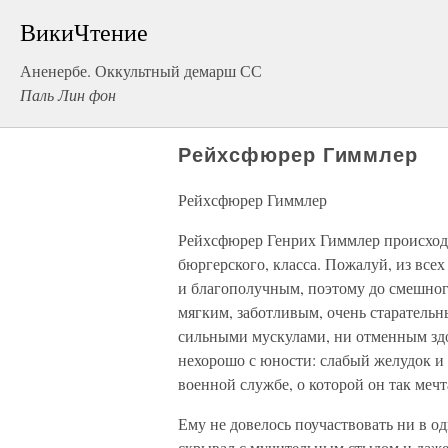
ВикиЧтение
Аненербе. Оккультный демарш СС
Паль Лин фон
Рейхсфюрер Гиммлер
Рейхсфюрер Гиммлер
Рейхсфюрер Генрих Гиммлер происходил
бюргерского, класса. Пожалуй, из вс
и благополучным, поэтому до смешно
мягким, заботливым, очень старатель
сильными мускулами, ни отменным здо
нехорошо с юности: слабый желудок и 
военной службе, о которой он так мечт
Ему не довелось поучаствовать ни в о
скрывал с мучительным стыдом и даж