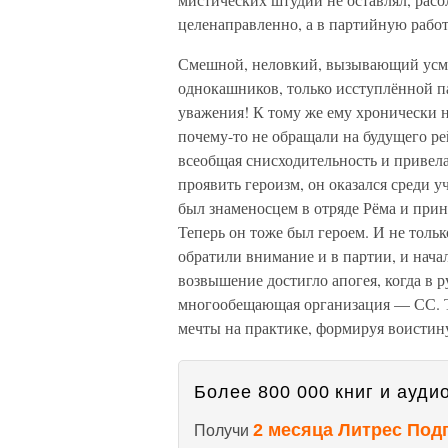
целенаправленно, а в партийную работ
Смешной, неловкий, вызывающий усме
однокашников, только исступлённой п
уважения! К тому же ему хронически н
почему-то не обращали на будущего р
всеобщая снисходительность и привела 
проявить героизм, он оказался среди 
был знаменосцем в отряде Рёма и прин
Теперь он тоже был героем. И не толь
обратили внимание и в партии, и нача
возвышение достигло апогея, когда в 
многообещающая организация — СС. Т
мечты на практике, формируя воистин
Более 800 000 книг и аудио
2 месяца Литрес Под
Получи