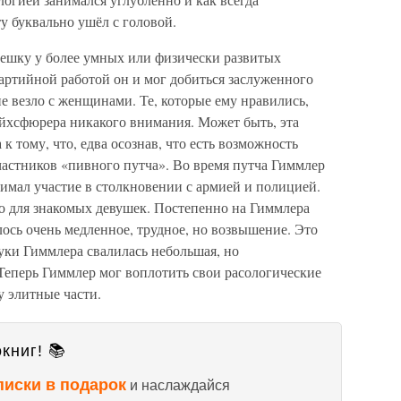
у буквально ушёл с головой.
шку у более умных или физически развитых
артийной работой он и мог добиться заслуженного
е везло с женщинами. Те, которые ему нравились,
ейхсфюрера никакого внимания. Может быть, эта
к тому, что, едва осознав, что есть возможность
участников «пивного путча». Во время путча Гиммлер
имал участие в столкновении с армией и полицией.
ко для знакомых девушек. Постепенно на Гиммлера
лось очень медленное, трудное, но возвышение. Это
руки Гиммлера свалилась небольшая, но
еперь Гиммлер мог воплотить свои расологические
у элитные части.
книг! 📚
писки в подарок
и наслаждайся