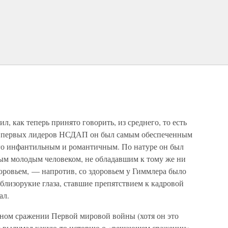
, как теперь принято говорить, из среднего, то есть
ех первых лидеров НСДАП он был самым обеспеченным
го инфантильным и романтичным. По натуре он был
ным молодым человеком, не обладавшим к тому же ни
ровьем, — напротив, со здоровьем у Гиммлера было
близорукие глаза, ставшие препятствием к кадровой
ал.
дном сражении Первой мировой войны (хотя он это
е выдумал какую-то историю о «решающем сражении»