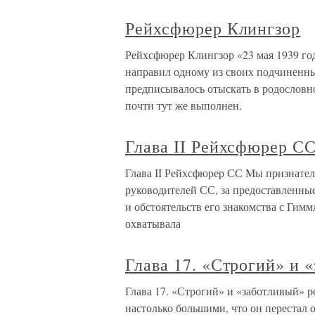
Рейхсфюрер Клингзор
Рейхсфюрер Клингзор «23 мая 1939 го
направил одному из своих подчиненны
предписывалось отыскать в родословн
почти тут же выполнен.
Глава II Рейхсфюрер С
Глава II Рейхсфюрер СС Мы признател
руководителей СС, за предоставленные
и обстоятельств его знакомства с Гим
охватывала
Глава 17. «Строгий» и 
Глава 17. «Строгий» и «заботливый» 
настолько большими, что он перестал