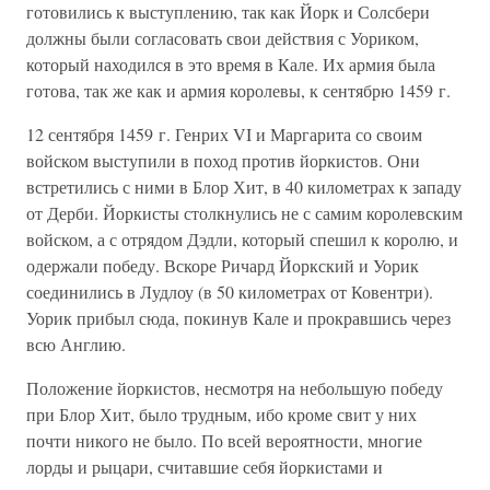
готовились к выступлению, так как Йорк и Солсбери
должны были согласовать свои действия с Уориком,
который находился в это время в Кале. Их армия была
готова, так же как и армия королевы, к сентябрю 1459 г.
12 сентября 1459 г. Генрих VI и Маргарита со своим
войском выступили в поход против йоркистов. Они
встретились с ними в Блор Хит, в 40 километрах к западу
от Дерби. Йоркисты столкнулись не с самим королевским
войском, а с отрядом Дэдли, который спешил к королю, и
одержали победу. Вскоре Ричард Йоркский и Уорик
соединились в Лудлоу (в 50 километрах от Ковентри).
Уорик прибыл сюда, покинув Кале и прокравшись через
всю Англию.
Положение йоркистов, несмотря на небольшую победу
при Блор Хит, было трудным, ибо кроме свит у них
почти никого не было. По всей вероятности, многие
лорды и рыцари, считавшие себя йоркистами и