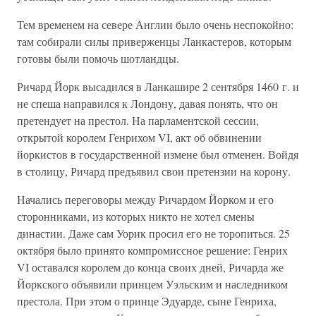
Тем временем на севере Англии было очень неспокойно:
там собирали силы приверженцы Ланкастеров, которым
готовы были помочь шотландцы.
Ричард Йорк высадился в Ланкашире 2 сентября 1460 г. и
не спеша направился к Лондону, давая понять, что он
претендует на престол. На парламентской сессии,
открытой королем Генрихом VI, акт об обвинении
йоркистов в государственной измене был отменен. Войдя
в столицу, Ричард предъявил свои претензии на корону.
Начались переговоры между Ричардом Йорком и его
сторонниками, из которых никто не хотел смены
династии. Даже сам Уорик просил его не торопиться. 25
октября было принято компромиссное решение: Генрих
VI оставался королем до конца своих дней, Ричарда же
Йоркского объявили принцем Уэльским и наследником
престола. При этом о принце Эдуарде, сыне Генриха,