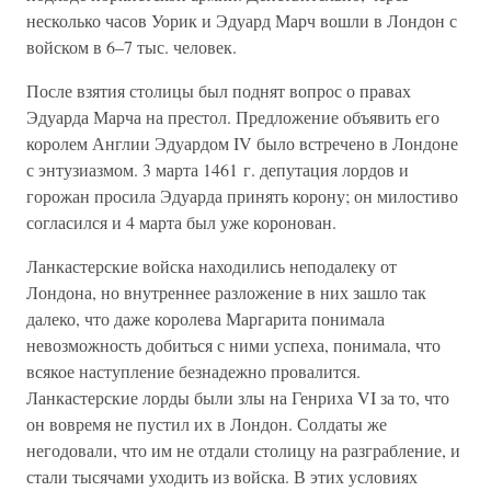
несколько часов Уорик и Эдуард Марч вошли в Лондон с
войском в 6–7 тыс. человек.
После взятия столицы был поднят вопрос о правах
Эдуарда Марча на престол. Предложение объявить его
королем Англии Эдуардом IV было встречено в Лондоне
с энтузиазмом. 3 марта 1461 г. депутация лордов и
горожан просила Эдуарда принять корону; он милостиво
согласился и 4 марта был уже коронован.
Ланкастерские войска находились неподалеку от
Лондона, но внутреннее разложение в них зашло так
далеко, что даже королева Маргарита понимала
невозможность добиться с ними успеха, понимала, что
всякое наступление безнадежно провалится.
Ланкастерские лорды были злы на Генриха VI за то, что
он вовремя не пустил их в Лондон. Солдаты же
негодовали, что им не отдали столицу на разграбление, и
стали тысячами уходить из войска. В этих условиях