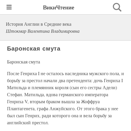
ВикиЧтение
История Англии в Средние века
Штокмар Валентина Владимировна
Баронская смута
Баронская смута
После Генриха I не осталось наследника мужского пола, и
борьбу за престол начали два претендента: дочь Генриха I
Матильда и племянник короля (сын его сестры Адели)
Стефан. Матильда, вдова германского императора
Генриха V, вторым браком вышла за Жоффруа
Плантагенета, графа Анжуйского. От этого брака у нее
был сын Генрих, ради которого она и вела борьбу за
английский престол.