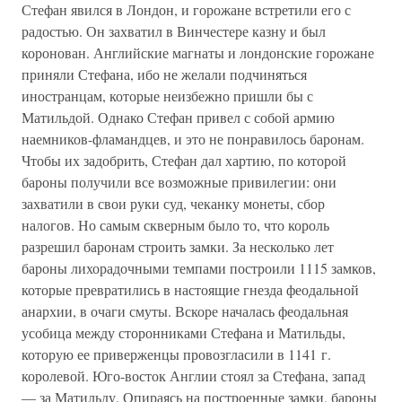
Стефан явился в Лондон, и горожане встретили его с
радостью. Он захватил в Винчестере казну и был
коронован. Английские магнаты и лондонские горожане
приняли Стефана, ибо не желали подчиняться
иностранцам, которые неизбежно пришли бы с
Матильдой. Однако Стефан привел с собой армию
наемников-фламандцев, и это не понравилось баронам.
Чтобы их задобрить, Стефан дал хартию, по которой
бароны получили все возможные привилегии: они
захватили в свои руки суд, чеканку монеты, сбор
налогов. Но самым скверным было то, что король
разрешил баронам строить замки. За несколько лет
бароны лихорадочными темпами построили 1115 замков,
которые превратились в настоящие гнезда феодальной
анархии, в очаги смуты. Вскоре началась феодальная
усобица между сторонниками Стефана и Матильды,
которую ее приверженцы провозгласили в 1141 г.
королевой. Юго-восток Англии стоял за Стефана, запад
— за Матильду. Опираясь на построенные замки, бароны