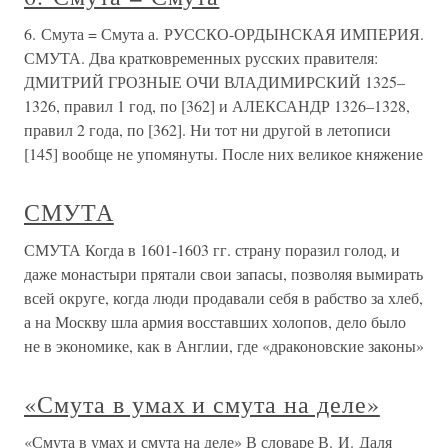
6. Смута = Смута а. РУССКО-ОРДЫНСКАЯ ИМПЕРИЯ.
СМУТА. Два кратковременных русских правителя:
ДМИТРИЙ ГРОЗНЫЕ ОЧИ ВЛАДИМИРСКИЙ 1325–
1326, правил 1 год, по [362] и АЛЕКСАНДР 1326–1328,
правил 2 года, по [362]. Ни тот ни другой в летописи
[145] вообще не упомянуты. После них великое княжение
СМУТА
СМУТА Когда в 1601-1603 гг. страну поразил голод, и
даже монастыри прятали свои запасы, позволяя вымирать
всей округе, когда люди продавали себя в рабство за хлеб,
а на Москву шла армия восставших холопов, дело было
не в экономике, как в Англии, где «драконовские законы»
«Смута в умах и смута на деле»
«Смута в умах и смута на деле» В словаре В. И. Даля