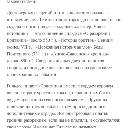
завоевателями.
Достоверных сведений о том, как именно началось
вторжение, нет. Те известия, которые до нас дошли, очень
скудны и носят полулегендарный характер. Наши
источники — это сочинение Гильдаса «О разорении
Британии» (около 550 г.), «История бриттов» Ненния
(конец VII в.), «Церковная история англов» Беды
Почтенного (731 г.) и «Англо-Саксонская хроника»
(около 890 г.). Сведения первых двух источников
спорны, а последние два составлены гораздо позднее
происходивших событий.
Гильдас пишет: «Советники вместе с гордым королем
ввели в страну яростных саксов, ненавистных богу и
людям, для отпора северным племенам». Дружины
прибыли на трех кораблях, затем присоединились
дополнительные отряды. Все они требовали платы,
грозили разорением, если им не платили, и осуществляли
свои угрозы. Имен и дат Гильдас не называет.