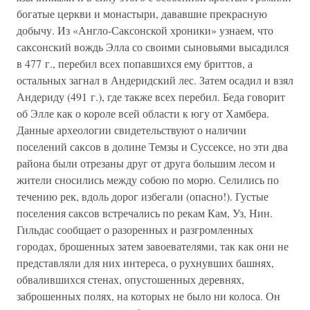
богатые церкви и монастыри, дававшие прекрасную
добычу. Из «Англо-Саксонской хроники» узнаем, что
саксонский вождь Элла со своими сыновьями высадился
в 477 г., перебил всех попавшихся ему бриттов, а
остальных загнал в Андеридский лес. Затем осадил и взял
Андериду (491 г.), где также всех перебил. Беда говорит
об Элле как о короле всей области к югу от Хамбера.
Данные археологии свидетельствуют о наличии
поселений саксов в долине Темзы и Суссексе, но эти два
района были отрезаны друг от друга большим лесом и
жители сносились между собою по морю. Селились по
течению рек, вдоль дорог избегали (опасно!). Густые
поселения саксов встречались по рекам Кам, Уз, Нин.
Гильдас сообщает о разоренных и разгромленных
городах, брошенных затем завоевателями, так как они не
представляли для них интереса, о рухнувших башнях,
обвалившихся стенах, опустошенных деревнях,
заброшенных полях, на которых не было ни колоса. Он