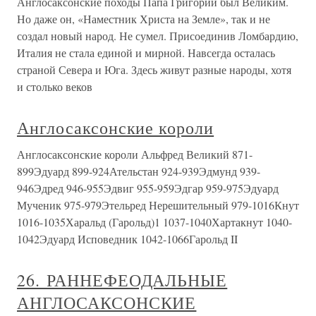
Англосаксонские походы Папа Григорий был Великим.
Но даже он, «Наместник Христа на Земле», так и не
создал новый народ. Не сумел. Присоединив Ломбардию,
Италия не стала единой и мирной. Навсегда осталась
страной Севера и Юга. Здесь живут разные народы, хотя
и столько веков
Англосаксонские короли
Англосаксонские короли Альфред Великий 871-
899Эдуард 899-924Ательстан 924-939Эдмунд 939-
946Эдред 946-955Эдвиг 955-959Эдгар 959-975Эдуард
Мученик 975-979Этельред Нерешительный 979-1016Кнут
1016-1035Харальд (Гарольд)1 1037-1040Хартакнут 1040-
1042Эдуард Исповедник 1042-1066Гарольд II
26. РАННЕФЕОДАЛЬНЫЕ
АНГЛОСАКСОНСКИЕ