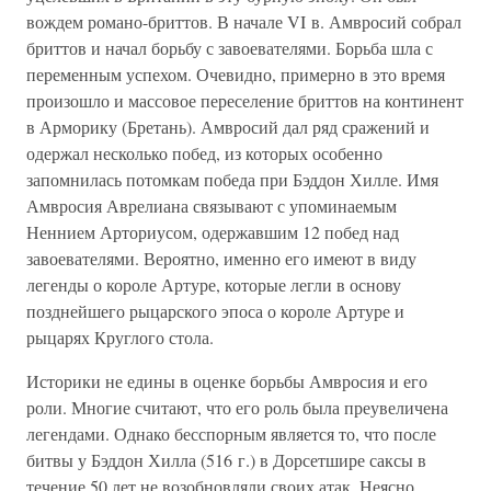
вождем романо-бриттов. В начале VI в. Амвросий собрал
бриттов и начал борьбу с завоевателями. Борьба шла с
переменным успехом. Очевидно, примерно в это время
произошло и массовое переселение бриттов на континент
в Арморику (Бретань). Амвросий дал ряд сражений и
одержал несколько побед, из которых особенно
запомнилась потомкам победа при Бэддон Хилле. Имя
Амвросия Аврелиана связывают с упоминаемым
Неннием Арториусом, одержавшим 12 побед над
завоевателями. Вероятно, именно его имеют в виду
легенды о короле Артуре, которые легли в основу
позднейшего рыцарского эпоса о короле Артуре и
рыцарях Круглого стола.
Историки не едины в оценке борьбы Амвросия и его
роли. Многие считают, что его роль была преувеличена
легендами. Однако бесспорным является то, что после
битвы у Бэддон Хилла (516 г.) в Дорсетшире саксы в
течение 50 лет не возобновляли своих атак. Неясно,