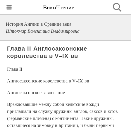
ВикиЧтение
История Англии в Средние века
Штокмар Валентина Владимировна
Глава II Англосаксонские
королевства в V–IX вв
Глава II
Англосаксонские королевства в V–IX вв
Англосаксонское завоевание
Враждовавшие между собой кельтские вожди
приглашали на службу дружины англов, саксов и ютов
(германские племена) с континента. Такие дружины,
оставшиеся на зимовку в Британии, и были первыми