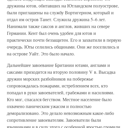
дружины ютов, обитавших на Ютландском полуострове,
были приглашены на службу Вортигерном, который и
отдал им остров Танет. Служила дружина 5–6 лет.
Нанимали также саксов и англов, живших на севере
Германии. Кент был очень удобен для ютов и
практически почти беззащитен. Его и захватили в первую
очередь. Юты селились общинами. Они же поселились и
на острове Уайт. Это было начало.
Дальнейшее завоевание Британии ютами, англами и
саксами приходится на вторую половину V в. Высадка
дружин морских разбойников на побережье
сопровождалась пожарами, истреблением всех, кто
попадал в руки завоевателей, грабежами и насилиями.
Кто мог, спасался бегством. Местное население было
охвачено паническим ужасом и полностью
деморализовано. Это делало невозможным какое-либо
сопротивление завоевателям. Завоеватели были
язычниками и в силу этого с особенной яростью громили