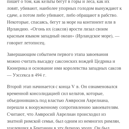
пишет о том, как кельты бегут в горы и леса, как их
ловят, убивают, наиболее упорных голодом вынуждают к
сдаче, а потом либо убивают, либо обращают в рабство.
Некоторые, спасаясь, бегут за море на континент или в
Ирландию. «Огонь их (саксов) ярости лизал своим
красным языком западный океан» (Ирландское море), —
говорит летописец.
Завершающим событием первого этапа завоевания
можно считать высадку саксонских вождей Цедрика и
Кюнерика и основание ими королевства западных саксов
— Уэссекса в 494 г.
Второй этап начинается с конца V в. Он ознаменовался
временной консолидацией сил кельтов, которые,
объединившись под властью Амвросия Аврелиана,
перешли к вооруженному сопротивлению завоевателям.
Считают, что Амвросий Аврелиан происходил из
знатной римской семьи, был одним из немногих римлян,
уцелевших в Британии в эту бурную эпоху. Он был