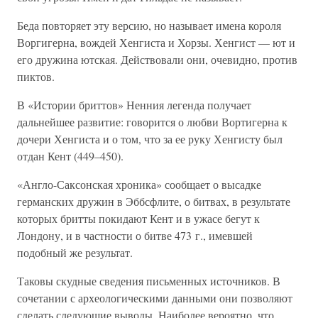
Беда повторяет эту версию, но называет имена короля
Воргигерна, вождей Хенгиста и Хорзы. Хенгист — ют и
его дружина ютская. Действовали они, очевидно, против
пиктов.
В «Истории бриттов» Ненния легенда получает
дальнейшее развитие: говорится о любви Вортигерна к
дочери Хенгиста и о том, что за ее руку Хенгисту был
отдан Кент (449–450).
«Англо-Саксонская хроника» сообщает о высадке
германских дружин в Эббсфлите, о битвах, в результате
которых бритты покидают Кент и в ужасе бегут к
Лондону, и в частности о битве 473 г., имевшей
подобный же результат.
Таковы скудные сведения письменных источников. В
сочетании с археологическими данными они позволяют
сделать следующие выводы. Наиболее вероятно, что