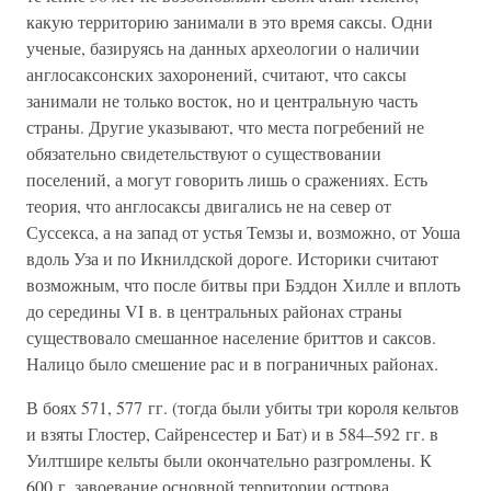
какую территорию занимали в это время саксы. Одни
ученые, базируясь на данных археологии о наличии
англосаксонских захоронений, считают, что саксы
занимали не только восток, но и центральную часть
страны. Другие указывают, что места погребений не
обязательно свидетельствуют о существовании
поселений, а могут говорить лишь о сражениях. Есть
теория, что англосаксы двигались не на север от
Суссекса, а на запад от устья Темзы и, возможно, от Уоша
вдоль Уза и по Икнилдской дороге. Историки считают
возможным, что после битвы при Бэддон Хилле и вплоть
до середины VI в. в центральных районах страны
существовало смешанное население бриттов и саксов.
Налицо было смешение рас и в пограничных районах.
В боях 571, 577 гг. (тогда были убиты три короля кельтов
и взяты Глостер, Сайренсестер и Бат) и в 584–592 гг. в
Уилтшире кельты были окончательно разгромлены. К
600 г. завоевание основной территории острова