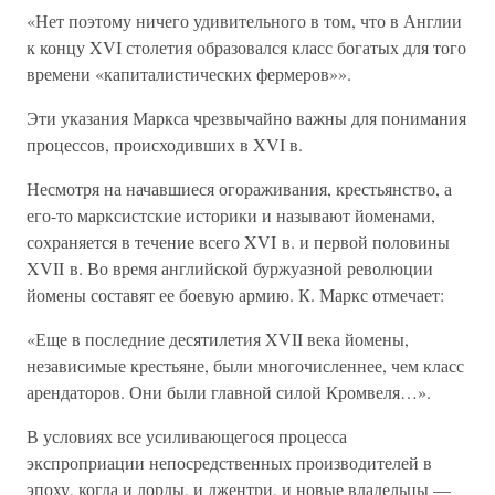
«Нет поэтому ничего удивительного в том, что в Англии
к концу XVI столетия образовался класс богатых для того
времени «капиталистических фермеров»».
Эти указания Маркса чрезвычайно важны для понимания
процессов, происходивших в XVI в.
Несмотря на начавшиеся огораживания, крестьянство, а
его-то марксистские историки и называют йоменами,
сохраняется в течение всего XVI в. и первой половины
XVII в. Во время английской буржуазной революции
йомены составят ее боевую армию. К. Маркс отмечает:
«Еще в последние десятилетия XVII века йомены,
независимые крестьяне, были многочисленнее, чем класс
арендаторов. Они были главной силой Кромвеля…».
В условиях все усиливающегося процесса
экспроприации непосредственных производителей в
эпоху, когда и лорды, и джентри, и новые владельцы —