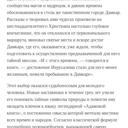
сообщества магов и мудрецов, в давние времена
обосновавшихся в столь же таинственном городе Дамкар.
Рассказы о творимых ими чудесах произвели на
шестнадцатилетнего Христиана настолько глубокое
впечатление, что он отклонился от первоначального
маршрута, миновал святые места и вскоре достиг
Дамкара, где его, оказывается, уже ждали, чтобы
подготовить к осуществлению предназначенной для него
тайной миссии. «И с этого времени, — говорится в
книге, — достижение Иерусалима стало для него менее
желанным, нежели пребывание в Дамкаре».
Этот выбор оказался судьбоносным для молодого
человека. Новые наставники в течение трех лет учили
его понимать тайные символы природы и помогли ему
овладеть ключом к языку легендарной «Адамовой
книги», о постижении смысла которой мечтали мистики
всех времен и народов. Согласно классической формуле
позднейших розенкрейцеров, выражающей самую