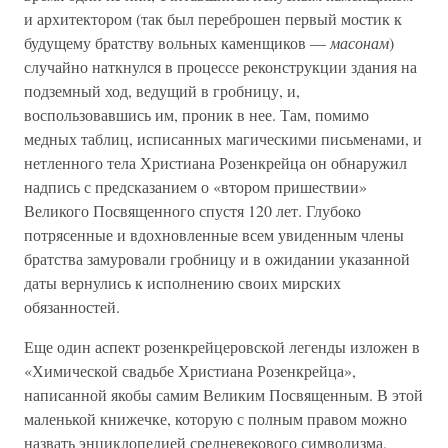
и архитектором (так был переброшен первый мостик к
будущему братству вольных каменщиков —
масонам
)
случайно наткнулся в процессе реконструкции здания на
подземный ход, ведущий в гробницу, и,
воспользовавшись им, проник в нее. Там, помимо
медных таблиц, исписанных магическими письменами, и
нетленного тела Христиана Розенкрейца он обнаружил
надпись с предсказанием о «втором пришествии»
Великого Посвященного спустя 120 лет. Глубоко
потрясенные и вдохновленные всем увиденным члены
братства замуровали гробницу и в ожидании указанной
даты вернулись к исполнению своих мирских
обязанностей.
Еще один аспект розенкрейцеровской легенды изложен в
«Химической свадьбе Христиана Розенкрейца»,
написанной якобы самим Великим Посвященным. В этой
маленькой книжечке, которую с полным правом можно
назвать энциклопедией средневекового символизма,