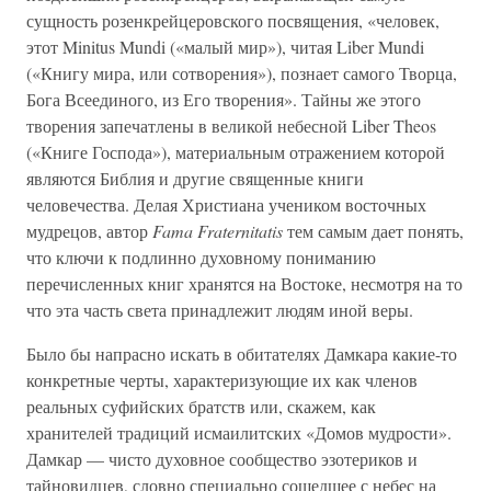
сущность розенкрейцеровского посвящения, «человек,
этот Minitus Mundi («малый мир»), читая Liber Mundi
(«Книгу мира, или сотворения»), познает самого Творца,
Бога Всеединого, из Его творения». Тайны же этого
творения запечатлены в великой небесной Liber Theos
(«Книге Господа»), материальным отражением которой
являются Библия и другие священные книги
человечества. Делая Христиана учеником восточных
мудрецов, автор
Fama Fraternitatis
тем самым дает понять,
что ключи к подлинно духовному пониманию
перечисленных книг хранятся на Востоке, несмотря на то
что эта часть света принадлежит людям иной веры.
Было бы напрасно искать в обитателях Дамкара какие-то
конкретные черты, характеризующие их как членов
реальных суфийских братств или, скажем, как
хранителей традиций исмаилитских «Домов мудрости».
Дамкар — чисто духовное сообщество эзотериков и
тайновидцев, словно специально сошедшее с небес на