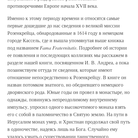
противоречиями Европе начала XVII века.
Именно к этому периоду времени и относятся самые
первые дошедшие до нас сведения о великой миссии
Розенкрейца, обнародованные в 1614 году в немецком
городе Кассель, где и вышла упомянутая выше книжка
под названием
Fama Fraternitatis
. Подробнее об истории
ее появления и последующих коллизиях мы расскажем в
разделе нашей книги, посвященном И. В. Андреа, а пока
позаимствуем оттуда те сведения, которые имеют
отношение непосредственно к Розенкрейцу. В книге он
назван потомком знатного, но обедневшего немецкого
дворянского рода. Юные годы он провел в монастыре, но
однажды, повинуясь непреодолимому внутреннему
импульсу, упросил одного высокочтимого монаха взять
его с собой в паломничество в Святую землю. На пути в
Иерусалим монах умер, и Христиан продолжал свой путь
в одиночестве, надеясь лишь на Бога. Случайно ему
удалось узнать о существовании таинственного