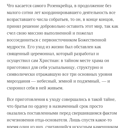
Что касается самого Розенкрейца, в продолжение без
малого сотни лет координировавшего деятельность все
возраставшего числа собратьев, то он, в конце концов,
принял решение добровольно оставить этот мир, так как
счел свою миссию выполненной и пожелал
воссоединиться с первоисточником Божественной
мудрости. Его уход из жизни был обставлен как
священный церемониал, который разработал и
осуществил сам Христиан: в тайном месте храма он
приготовил для себя усыпальницу, структурно и
символически отражавшую все три основных уровня
мироздания — небесный, земной и подземный, — и
схоронил себя в ней живьем.
Все приготовления к уходу совершались в такой тайне,
что братья по ордену в назначенный срок просто
оказались поставленными перед свершившимся фактом
исчезновения отца-основателя. Лишь спустя какое-то
время один из них, считавшийся искусным каменщиком