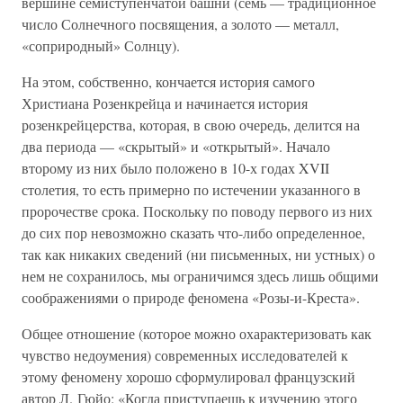
вершине семиступенчатой башни (семь — традиционное
число Солнечного посвящения, а золото — металл,
«соприродный» Солнцу).
На этом, собственно, кончается история самого
Христиана Розенкрейца и начинается история
розенкрейцерства, которая, в свою очередь, делится на
два периода — «скрытый» и «открытый». Начало
второму из них было положено в 10-х годах XVII
столетия, то есть примерно по истечении указанного в
пророчестве срока. Поскольку по поводу первого из них
до сих пор невозможно сказать что-либо определенное,
так как никаких сведений (ни письменных, ни устных) о
нем не сохранилось, мы ограничимся здесь лишь общими
соображениями о природе феномена «Розы-и-Креста».
Общее отношение (которое можно охарактеризовать как
чувство недоумения) современных исследователей к
этому феномену хорошо сформулировал французский
автор Л. Гюйо: «Когда приступаешь к изучению этого