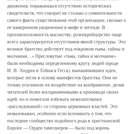
движения, поражаешься отсутствию исторических
свидетельств, что говорит не столько о сомнительности
самого факта существования этой организации, сколько о
ее намеренном укоренении в мифе и легенде. В
противоположность масонству, розенкрейцерство чаще
всего характеризуется отсутствием явной структуры. Это
великое братство действует под покровом тьмы, тайны и
молчания…» Пресловутые «тьма, тайна и молчание»
были необходимы определенному кругу людей (вроде
И. В. Андреа и Тобиаса Гесса), вынашивавших идеи,
которые легли в основу манифестов братства. Они не
только усиливали их воздействие на воображение, делая
читателей более восприимчивыми к проповеди своих
идей, но и помогали избежать нежелательных
«расследований» со стороны церковных властей. Это
немаловажно, особенно если вспомнить о том, что
последнее сообщество подобного рода в христианской
Европе — Орден тамплиеров — было под корень