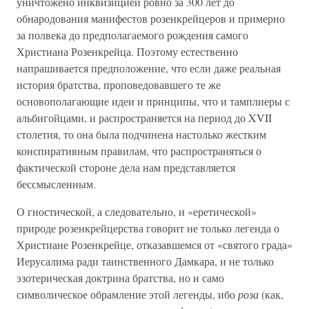
уничтожено инквизицией ровно за 300 лет до
обнародования манифестов розенкрейцеров и примерно
за полвека до предполагаемого рождения самого
Христиана Розенкрейца. Поэтому естественно
напрашивается предположение, что если даже реальная
история братства, проповедовавшего те же
основополагающие идеи и принципы, что и тамплиеры с
альбигойцами, и распространяется на период до XVII
столетия, то она была подчинена настолько жестким
конспиративным правилам, что распространяться о
фактической стороне дела нам представляется
бессмысленным.
О гностической, а следовательно, и «еретической»
природе розенкрейцерства говорит не только легенда о
Христиане Розенкрейце, отказавшемся от «святого града»
Иерусалима ради таинственного Дамкара, и не только
эзотерическая доктрина братства, но и само
символическое обрамление этой легенды, ибо
роза
(как,