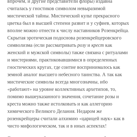
впрочем, и другие представители флоры) издавна
считалась у гностиков символом невыразимой
мистической тайны. Мистический культ прекрасного
цветка был в высшей степени развит и у суфиев, которых
вполне можно отнести к числу наставников Розенкрейца.
Скрытая эротическая подоснова розенкрейцеровского
символизма (если рассматривать
розу
и
крест
как
женский и мужской символы) также связана с ритуалами
и мистериями, практиковавшимися в определенных
гностических кругах, где соитие воспринималось как
земной аналог высшего небесного таинства. А так как
мистические символы всегда многозначны, ибо
«работают» на уровне коллективных архетипов, то,
помимо вышеуказанного значения, сочетание розы и
креста можно также истолковать и как аллегорию
химического Великого Делания. Недаром же
розенкрейцеры считали алхимию «царицей наук» как в
чисто мифологическом, так и в иных аспектах!