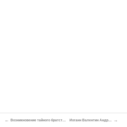
←
→
Возникновение тайного братства розенкрейцеров
Иоганн Валентин Андреа (1586–1654)