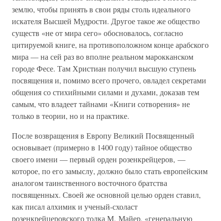
землю, чтобы принять в свои ряды столь идеального
искателя Высшей Мудрости. Другое такое же общество
существ «не от мира сего» обосновалось, согласно
цитируемой книге, на противоположном конце арабского
мира — на сей раз во вполне реальном марокканском
городе Фесе. Там Христиан получил высшую ступень
посвящения и, помимо всего прочего, овладел секретами
общения со стихийными силами и духами, доказав тем
самым, что владеет тайнами «Книги сотворения» не
только в теории, но и на практике.
После возвращения в Европу Великий Посвященный
основывает (примерно в 1400 году) тайное общество
своего имени — первый орден розенкрейцеров, —
которое, по его замыслу, должно было стать европейским
аналогом таинственного восточного братства
посвященных. Своей же основной целью орден ставил,
как писал алхимик и ученый-схоласт
розенкрейцеровского толка М. Майер, «генеральную