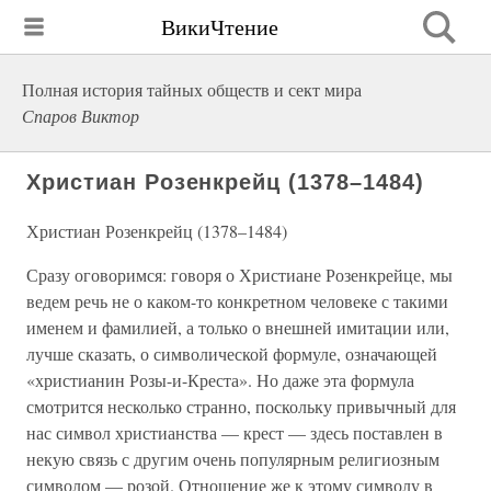
ВикиЧтение
Полная история тайных обществ и сект мира
Спаров Виктор
Христиан Розенкрейц (1378–1484)
Христиан Розенкрейц (1378–1484)
Сразу оговоримся: говоря о Христиане Розенкрейце, мы
ведем речь не о каком-то конкретном человеке с такими
именем и фамилией, а только о внешней имитации или,
лучше сказать, о символической формуле, означающей
«христианин Розы-и-Креста». Но даже эта формула
смотрится несколько странно, поскольку привычный для
нас символ христианства — крест — здесь поставлен в
некую связь с другим очень популярным религиозным
символом — розой. Отношение же к этому символу в