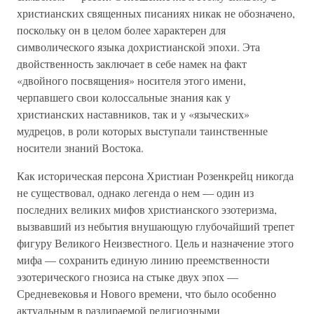
христианских священных писаниях никак не обозначено,
поскольку он в целом более характерен для
символического языка дохристианской эпохи. Эта
двойственность заключает в себе намек на факт
«двойного посвящения» носителя этого имени,
черпавшего свои колоссальные знания как у
христианских наставников, так и у «языческих»
мудрецов, в роли которых выступали таинственные
носители знаний Востока.
Как историческая персона Христиан Розенкрейц никогда
не существовал, однако легенда о нем — один из
последних великих мифов христианского эзотеризма,
вызвавший из небытия внушающую глубочайший трепет
фигуру Великого Неизвестного. Цель и назначение этого
мифа — сохранить единую линию преемственности
эзотерического гнозиса на стыке двух эпох —
Средневековья и Нового времени, что было особенно
актуальным в раздираемой религиозными