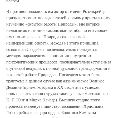
благом.
В противоположность им автор от имени Розенкрейца
призывает своих последователей к самому пристальному
изучению «скрытой работы Природы», вне которой
немыслимо истинное самопознание, ибо, по его словам,
именно «в человеке Природа сокрыла свой
наипервейший секрет». Исходя из этого принципа,
создатель «Свадьбы» последовательно пользуется
методом параллелизма в описании внутренних
психологических процессов, последовательно (ступень за
ступенью) ведущих к полной духовной трансформации и
«скрытой работе Природы». Последняя может быть
трактуема в данном случае как алхимическое Великое
Делание (прием, которым в XX столетии с успехом
пользовались в своих трудах такие ученые-мистики, как
К. Г. Юнг и Мирча Элиаде). Высшую стадию этого
процесса знаменует таинство посвящения Христиана
Розенкрейца в рыцари ордена Золотого Камня на