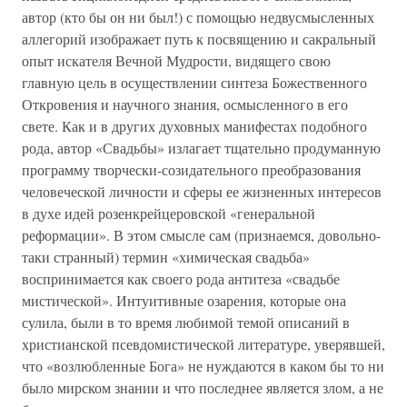
автор (кто бы он ни был!) с помощью недвусмысленных
аллегорий изображает путь к посвящению и сакральный
опыт искателя Вечной Мудрости, видящего свою
главную цель в осуществлении синтеза Божественного
Откровения и научного знания, осмысленного в его
свете. Как и в других духовных манифестах подобного
рода, автор «Свадьбы» излагает тщательно продуманную
программу творчески-созидательного преобразования
человеческой личности и сферы ее жизненных интересов
в духе идей розенкрейцеровской «генеральной
реформации». В этом смысле сам (признаемся, довольно-
таки странный) термин «химическая свадьба»
воспринимается как своего рода антитеза «свадьбе
мистической». Интуитивные озарения, которые она
сулила, были в то время любимой темой описаний в
христианской псевдомистической литературе, уверявшей,
что «возлюбленные Бога» не нуждаются в каком бы то ни
было мирском знании и что последнее является злом, а не