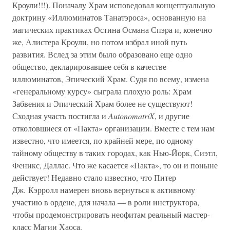
Кроули!!!). Поначалу Храм исповедовал концептуальную
доктрину «Иллюминатов Танатэроса», основанную на
магических практиках Остина Османа Спэра и, конечно
же, Алистера Кроули, но потом избрал иной путь
развития. Вслед за этим было образовано еще одно
общество, декларировавшее себя в качестве
иллюминатов, Эпический Храм. Судя по всему, измена
«генеральному курсу» сыграла плохую роль: Храм
Забвения и Эпический Храм более не существуют!
Сходная участь постигла и
AutonomatriX
, и другие
отколовшиеся от «Пакта» организации. Вместе с тем нам
известно, что имеется, по крайней мере, по одному
тайному обществу в таких городах, как Нью-Йорк, Сиэтл,
Феникс, Даллас. Что же касается «Пакта», то он и поныне
действует! Недавно стало известно, что Питер
Дж. Кэрролл намерен вновь вернуться к активному
участию в ордене, для начала — в роли инструктора,
чтобы продемонстрировать неофитам реальный мастер-
класс Магии Хаоса.