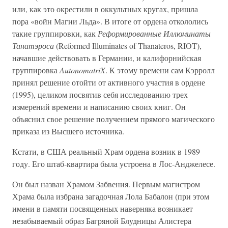
или, как это окрестили в оккультных кругах, пришла
пора «войн Магии Льда». В итоге от ордена откололись
такие группировки, как
Реформированные Иллюминаты
Танатэроса
(Reformed Illuminates of Thanateros, RIOT),
начавшие действовать в Германии, и калифорнийская
группировка
AutonomatriX
. К этому времени сам Кэрролл
принял решение отойти от активного участия в ордене
(1995), целиком посвятив себя исследованию трех
измерений времени и написанию своих книг. Он
объяснил свое решение получением прямого магического
приказа из Высшего источника.
Кстати, в США реальный Храм ордена возник в 1989
году. Его штаб-квартира была устроена в Лос-Анджелесе.
Он был назван Храмом Забвения. Первым магистром
Храма была избрана загадочная Лола Бабалон (при этом
имени в памяти посвященных наверняка возникает
незабываемый образ Багряной Блудницы Алистера