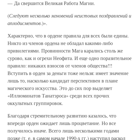
— Да свершится Великая Работа Магии.
(
Следуют несколько мгновений неистовых поздравлений и
аплодисментов
.)».
Характерно, что в ордене правила для всех были едины.
Никто из членов ордена не обладал какими-либо
привилегиями. Провинности Мага карались столь же
сурово, как и огрехи Неофита. И еще одно поразительное
правило: никаких взносов от членов общества!!!
Вступить в орден за деньги тоже нельзя: имеет значение
лишь то, насколько кандидат перспективен в плане
магического искусства. Это до сих пор выделяет
«Иллюминатов Танатэроса» среди всех прочих
оккультных группировок.
Благодаря стремительному развитию казалось, что
впереди орден ожидает лишь процветание. Но все
получилось иначе. Всего лишь несколькими годами
позже (т. е. в самом начале 1990-х гг.) наступил раскол