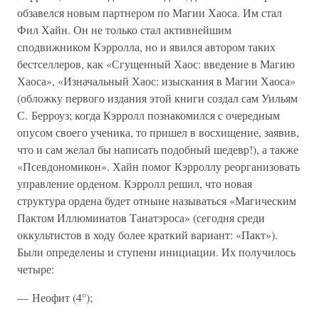
обзавелся новым партнером по Магии Хаоса. Им стал
Фил Хайн. Он не только стал активнейшим
сподвижником Кэрролла, но и явился автором таких
бестселлеров, как «Сгущенный Хаос: введение в Магию
Хаоса», «Изначальный Хаос: изыскания в Магии Хаоса»
(обложку первого издания этой книги создал сам Уильям
С. Берроуз; когда Кэрролл познакомился с очередным
опусом своего ученика, то пришел в восхищение, заявив,
что и сам желал бы написать подобный шедевр!), а также
«Псевдономикон». Хайн помог Кэрроллу реорганизовать
управление орденом. Кэрролл решил, что новая
структура ордена будет отныне называться «Магическим
Пактом Иллюминатов Танатэроса» (сегодня среди
оккультистов в ходу более краткий вариант: «Пакт»).
Были определены и ступени инициации. Их получилось
четыре:
— Неофит (4°);