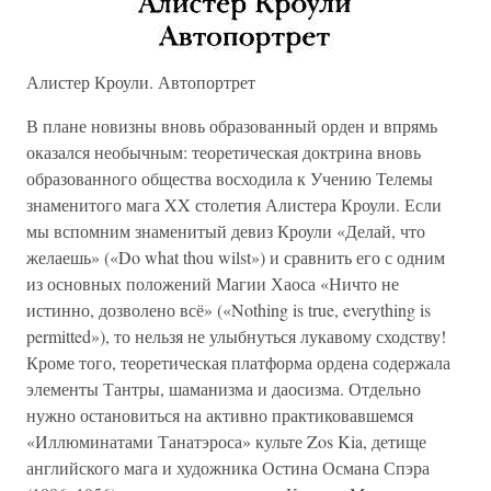
Алистер Кроули. Автопортрет
В плане новизны вновь образованный орден и впрямь
оказался необычным: теоретическая доктрина вновь
образованного общества восходила к Учению Телемы
знаменитого мага XX столетия Алистера Кроули. Если
мы вспомним знаменитый девиз Кроули «Делай, что
желаешь» («Do what thou wilst») и сравнить его с одним
из основных положений Магии Хаоса «Ничто не
истинно, дозволено всё» («Nothing is true, everything is
permitted»), то нельзя не улыбнуться лукавому сходству!
Кроме того, теоретическая платформа ордена содержала
элементы Тантры, шаманизма и даосизма. Отдельно
нужно остановиться на активно практиковавшемся
«Иллюминатами Танатэроса» культе Zos Kia, детище
английского мага и художника Остина Османа Спэра