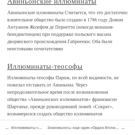
Авиньонские иллюминаты
Авиньонские иллюминаты Считается, что это достаточно
влиятельное общество было создано в 1786 году Домом
Антуаном Жозефом де Пернетти (некогда монахом-
бенедиктинцем) при поддержке польского масона
дворянского происхождения Габриенки. Оба были
неистовыми почитателями
Иллюминаты-теософы
Иллюминаты-теософы Париж, по всей видимости, не
пожелал отставать от Авиньона. Через
непродолжительное время после возникновения
общества «Авиньонских иллюминатов» франкмасон
Шартанье, прежде руководивший ложей «Сократ»,
вознамерился создать общество иллюминатов
←
→
Иллюминаты сегодня
Знакомьтесь: еще один «Орден Иллюминатов»!
Иллюминаты сегодня