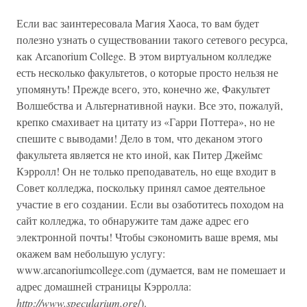
Если вас заинтересовала Магия Хаоса, то вам будет
полезно узнать о существовании такого сетевого ресурса,
как Arcanorium College. В этом виртуальном колледже
есть несколько факультетов, о которые просто нельзя не
упомянуть! Прежде всего, это, конечно же, Факультет
Волшебства и Альтернативной науки. Все это, пожалуй,
крепко смахивает на цитату из «Гарри Поттера», но не
спешите с выводами! Дело в том, что деканом этого
факультета является не кто иной, как Питер Джеймс
Кэрролл! Он не только преподаватель, но еще входит в
Совет колледжа, поскольку принял самое деятельное
участие в его создании. Если вы озаботитесь походом на
сайт колледжа, то обнаружите там даже адрес его
электронной почты! Чтобы сэкономить ваше время, мы
окажем вам небольшую услугу:
www.arcanoriumcollege.com (думается, вам не помешает и
адрес домашней страницы Кэрролла:
http://www.specularium.org
/).