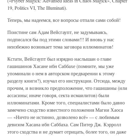
(«Psyber Magick: Advansed Ideas in Chaos Magick», Chapter
19, Politics VI, The Illuminati).
Теперь, мы надеемся, все вопросы отпали сами собой!
Поистине сам Адам Вейсгаупт, не задумываясь,
подписался бы под этими словами!!! И вновь у нас
неизбежно возникает тема заговора иллюминатов!
Кстати, Вейсгаупт был изрядно наслышан о главе
гашишинов Хасане ибн Саббахе (помните, мы уже
упоминали о нем в авторском предварении к этому
разделу книги?), изучал его инструкции. Отсюда, между
прочим, и возникло предположение, что гашишины (или
ассасины; иначе говоря, секта исмаилитов) были
иллюминатами. Кроме того, специалистами было давно
замечено сходство известного положения Магии Хаоса
— «Ничто не истинно, дозволено всё» — с любимым
девизом Хасана ибн Саббаха. Сам Питер Дж. Кэрролл
этого сходства и не думает отрицать, более того, он даже