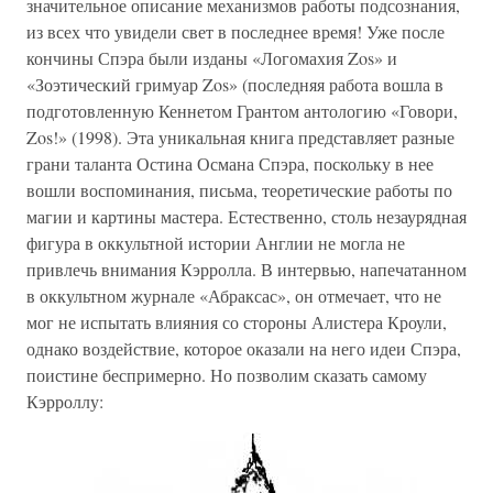
значительное описание механизмов работы подсознания,
из всех что увидели свет в последнее время! Уже после
кончины Спэра были изданы «Логомахия Zos» и
«Зоэтический гримуар Zos» (последняя работа вошла в
подготовленную Кеннетом Грантом антологию «Говори,
Zos!» (1998). Эта уникальная книга представляет разные
грани таланта Остина Османа Спэра, поскольку в нее
вошли воспоминания, письма, теоретические работы по
магии и картины мастера. Естественно, столь незаурядная
фигура в оккультной истории Англии не могла не
привлечь внимания Кэрролла. В интервью, напечатанном
в оккультном журнале «Абраксас», он отмечает, что не
мог не испытать влияния со стороны Алистера Кроули,
однако воздействие, которое оказали на него идеи Спэра,
поистине беспримерно. Но позволим сказать самому
Кэрроллу: