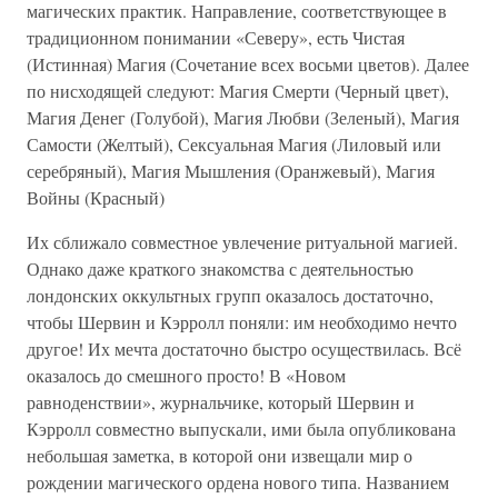
магических практик. Направление, соответствующее в
традиционном понимании «Северу», есть Чистая
(Истинная) Магия (Сочетание всех восьми цветов). Далее
по нисходящей следуют: Магия Смерти (Черный цвет),
Магия Денег (Голубой), Магия Любви (Зеленый), Магия
Самости (Желтый), Сексуальная Магия (Лиловый или
серебряный), Магия Мышления (Оранжевый), Магия
Войны (Красный)
Их сближало совместное увлечение ритуальной магией.
Однако даже краткого знакомства с деятельностью
лондонских оккультных групп оказалось достаточно,
чтобы Шервин и Кэрролл поняли: им необходимо нечто
другое! Их мечта достаточно быстро осуществилась. Всё
оказалось до смешного просто! В «Новом
равноденствии», журнальчике, который Шервин и
Кэрролл совместно выпускали, ими была опубликована
небольшая заметка, в которой они извещали мир о
рождении магического ордена нового типа. Названием