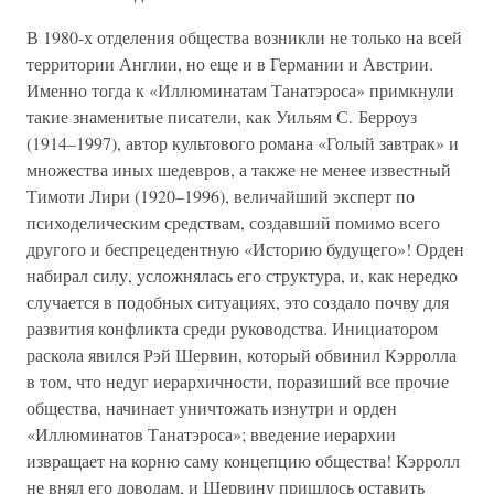
В 1980-х отделения общества возникли не только на всей
территории Англии, но еще и в Германии и Австрии.
Именно тогда к «Иллюминатам Танатэроса» примкнули
такие знаменитые писатели, как Уильям С. Берроуз
(1914–1997), автор культового романа «Голый завтрак» и
множества иных шедевров, а также не менее известный
Тимоти Лири (1920–1996), величайший эксперт по
психоделическим средствам, создавший помимо всего
другого и беспрецедентную «Историю будущего»! Орден
набирал силу, усложнялась его структура, и, как нередко
случается в подобных ситуациях, это создало почву для
развития конфликта среди руководства. Инициатором
раскола явился Рэй Шервин, который обвинил Кэрролла
в том, что недуг иерархичности, поразиший все прочие
общества, начинает уничтожать изнутри и орден
«Иллюминатов Танатэроса»; введение иерархии
извращает на корню саму концепцию общества! Кэрролл
не внял его доводам, и Шервину пришлось оставить