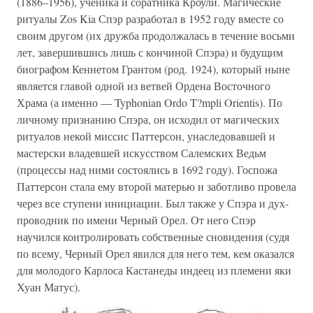
(1886–1956), ученика и соратника Кроули. Магические
ритуалы Zos Kia Спэр разработал в 1952 году вместе со
своим другом (их дружба продолжалась в течение восьми
лет, завершившись лишь с кончиной Спэра) и будущим
биографом Кеннетом Грантом (род. 1924), который ныне
является главой одной из ветвей Ордена Восточного
Храма (а именно — Typhonian Ordo T?mpli Orientis). По
личному признанию Спэра, он исходил от магических
ритуалов некой миссис Паттерсон, унаследовавшей и
мастерски владевшей искусством Салемских Ведьм
(процессы над ними состоялись в 1692 году). Госпожа
Паттерсон стала ему второй матерью и заботливо провела
через все ступени инициации. Был также у Спэра и дух-
проводник по имени Черный Орел. От него Спэр
научился контролировать собственные сновидения (судя
по всему, Черный Орел явился для него тем, кем оказался
для молодого Карлоса Кастанеды индеец из племени яки
Хуан Матус).