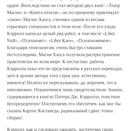
орден. Впоследствии он стал автором двух книг: «Театр
Магии» и «Книга итогов»; он по-прежнему практикует
«свою» Магию Хаоса, считаясь одним из весьма
серьезных специалистов в этом поле. После его ухода
Кэрролл написал целый ряд работ, в том числе «Liber
Null», «Психонавт», «Liber Kaos», «Психономикон».
Благодаря этим книгам, очень быстро ставшим
бестселлерами, Магия Хаоса получила распространение
практически во всем мире. К несчастью, работы
Кэрролла пока что не представлены в русских переводах,
зато в архиве автора этих строк они, естественно,
имеются! Нелепо их пересказывать, да, впрочем, это и
невозможно. Ограничимся лишь свидетельством: Знание,
содержащееся в книгах Питера Дж. Кэрролла, поистине
беспрецедентно! Постигшему его обеспечен, как мог бы
сказать Карлос Кастанеда, радикальный сдвиг точки
сборки!
Кэрролл, как и следовало ожидать, достаточно скоро