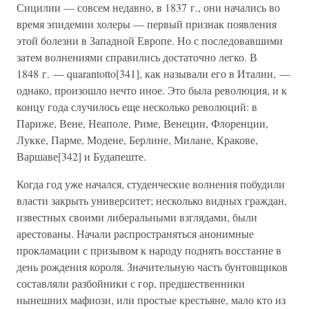
Сицилии — совсем недавно, в 1837 г., они начались во
время эпидемии холеры — первый признак появления
этой болезни в Западной Европе. Но с последовавшими
затем волнениями справились достаточно легко. В
1848 г. — quarantotto[341], как называли его в Италии, —
однако, произошло нечто иное. Это была революция, и к
концу года случилось еще несколько революций: в
Париже, Вене, Неаполе, Риме, Венеции, Флоренции,
Лукке, Парме, Модене, Берлине, Милане, Кракове,
Варшаве[342] и Будапеште.
Когда год уже начался, студенческие волнения побудили
власти закрыть университет; несколько видных граждан,
известных своими либеральными взглядами, были
арестованы. Начали распространяться анонимные
прокламации с призывом к народу поднять восстание в
день рождения короля. Значительную часть бунтовщиков
составляли разбойники с гор, предшественники
нынешних мафиози, или простые крестьяне, мало кто из