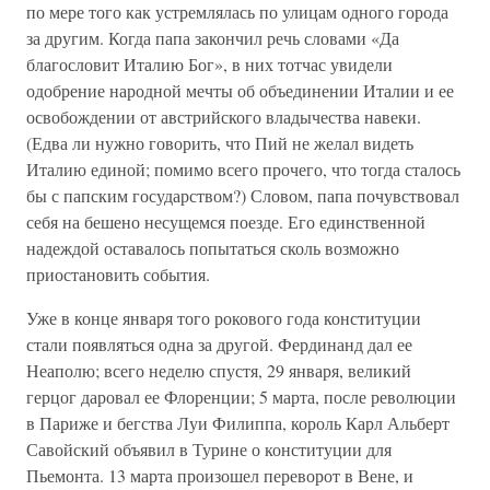
по мере того как устремлялась по улицам одного города
за другим. Когда папа закончил речь словами «Да
благословит Италию Бог», в них тотчас увидели
одобрение народной мечты об объединении Италии и ее
освобождении от австрийского владычества навеки.
(Едва ли нужно говорить, что Пий не желал видеть
Италию единой; помимо всего прочего, что тогда сталось
бы с папским государством?) Словом, папа почувствовал
себя на бешено несущемся поезде. Его единственной
надеждой оставалось попытаться сколь возможно
приостановить события.
Уже в конце января того рокового года конституции
стали появляться одна за другой. Фердинанд дал ее
Неаполю; всего неделю спустя, 29 января, великий
герцог даровал ее Флоренции; 5 марта, после революции
в Париже и бегства Луи Филиппа, король Карл Альберт
Савойский объявил в Турине о конституции для
Пьемонта. 13 марта произошел переворот в Вене, и