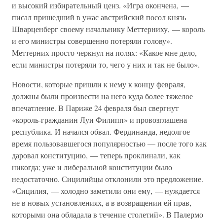
и высокий избирательный ценз. «Игра окончена, —
писал пришедший в ужас австрийский посол князь
Шварценберг своему начальнику Меттерниху, — король
и его министры совершенно потеряли голову».
Меттерних просто черкнул на полях: «Какое мне дело,
если министры потеряли то, чего у них и так не было».
Новости, которые пришли к нему к концу февраля,
должны были произвести на него куда более тяжелое
впечатление. В Париже 24 февраля был свергнут
«король-гражданин Луи Филипп» и провозглашена
республика. И начался обвал. Фердинанда, недолгое
время пользовавшегося популярностью — после того как
даровал конституцию, — теперь проклинали, как
никогда; уже и либеральной конституции было
недостаточно. Сицилийцы отклонили это предложение.
«Сицилия, — холодно заметили они ему, — нуждается
не в новых установлениях, а в возвращении ей прав,
которыми она обладала в течение столетий». В Палермо