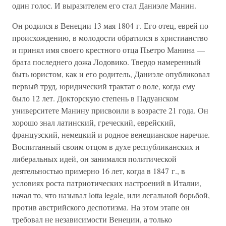
один голос. И выразителем его стал Даниэле Манин.
Он родился в Венеции 13 мая 1804 г. Его отец, еврей по
происхождению, в молодости обратился в христианство
и принял имя своего крестного отца Пьетро Манина —
брата последнего дожа Лодовико. Твердо намеренный
быть юристом, как и его родитель, Даниэле опубликовал
первый труд, юридический трактат о воле, когда ему
было 12 лет. Докторскую степень в Падуанском
университете Манину присвоили в возрасте 21 года. Он
хорошо знал латинский, греческий, еврейский,
французский, немецкий и родное венецианское наречие.
Воспитанный своим отцом в духе республиканских и
либеральных идей, он занимался политической
деятельностью примерно 16 лет, когда в 1847 г., в
условиях роста патриотических настроений в Италии,
начал то, что называл lotta legale, или легальной борьбой,
против австрийского деспотизма. На этом этапе он
требовал не независимости Венеции, а только