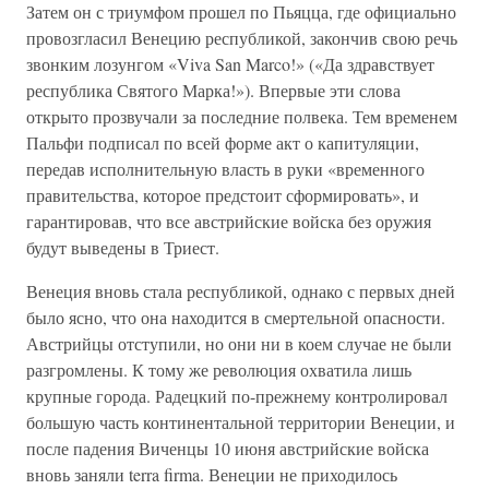
Затем он с триумфом прошел по Пьяцца, где официально
провозгласил Венецию республикой, закончив свою речь
звонким лозунгом «Viva San Marco!» («Да здравствует
республика Святого Марка!»). Впервые эти слова
открыто прозвучали за последние полвека. Тем временем
Пальфи подписал по всей форме акт о капитуляции,
передав исполнительную власть в руки «временного
правительства, которое предстоит сформировать», и
гарантировав, что все австрийские войска без оружия
будут выведены в Триест.
Венеция вновь стала республикой, однако с первых дней
было ясно, что она находится в смертельной опасности.
Австрийцы отступили, но они ни в коем случае не были
разгромлены. К тому же революция охватила лишь
крупные города. Радецкий по-прежнему контролировал
большую часть континентальной территории Венеции, и
после падения Виченцы 10 июня австрийские войска
вновь заняли terra firma. Венеции не приходилось