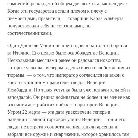
сомнений, речь идет об общем для всех итальянцев деле.
Когда эти государства встали плечом к плечу с
пьемонтцами, правители — товарищи Карла Альберта —
почувствовали себя не союзниками, но
соотечественниками.
Один Даниэле Манин не претендовал на то, что борется
за Италию. Его целью было освобождение Венеции.
Несколькими месяцами ранее он радовался новостям,
которые услышал вечером в день своего освобождения из
тюрьмы, — о том, что император согласился на закон о
конституционном правительстве для Венеции-
Ломбардии. Но такая уступка была уже незначительной и
запоздалой. Он решил добиваться не более и не менее как
изгнания австрийских войск с территории Венеции.
Утром 22 марта — эта дата увековечена теперь в
названии главной торговой улицы Венеции — он и его
люди, не встретив сопротивления, заняли арсенал и
забрали все оружие и снаряжение, которое хранилось там.