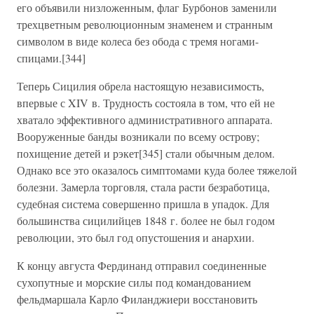
его объявили низложенным, флаг Бурбонов заменили
трехцветным революционным знаменем и странным
символом в виде колеса без обода с тремя ногами-
спицами.[344]
Теперь Сицилия обрела настоящую независимость,
впервые с XIV в. Трудность состояла в том, что ей не
хватало эффективного административного аппарата.
Вооруженные банды возникали по всему острову;
похищение детей и рэкет[345] стали обычным делом.
Однако все это оказалось симптомами куда более тяжелой
болезни. Замерла торговля, стала расти безработица,
судебная система совершенно пришла в упадок. Для
большинства сицилийцев 1848 г. более не был годом
революции, это был год опустошения и анархии.
К концу августа Фердинанд отправил соединенные
сухопутные и морские силы под командованием
фельдмаршала Карло Филанджиери восстановить