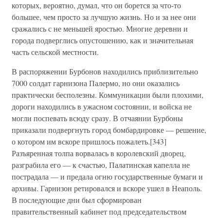
которых, вероятно, думал, что он борется за что-то
большее, чем просто за лучшую жизнь. Но и за нее они
сражались с не меньшей яростью. Многие деревни и
города подверглись опустошению, как и значительная
часть сельской местности.
В распоряжении Бурбонов находились приблизительно
7000 солдат гарнизона Палермо, но они оказались
практически бесполезны. Коммуникации были плохими,
дороги находились в ужасном состоянии, и войска не
могли поспевать всюду сразу. В отчаянии Бурбоны
приказали подвергнуть город бомбардировке — решение,
о котором им вскоре пришлось пожалеть.[343]
Разъяренная толпа ворвалась в королевский дворец,
разграбила его — к счастью, Палатинская капелла не
пострадала — и предала огню государственные бумаги и
архивы. Гарнизон ретировался и вскоре ушел в Неаполь.
В последующие дни был сформирован
правительственный кабинет под председательством