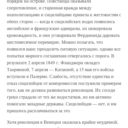
порядок на острове. Повстанцы оказывали
сопротивление, и старинная вражда между
неаполитанцами и сицилийцами привела к жестокостям с
обеих сторон — когда в сицилийских водах появились
английские и французские адмиралы, их шокировала
кровожадность, и они уговаривали Фердинанда даровать
шестимесячное перемирие. Можно полагать, что
появился шанс преодолеть патовую ситуацию, однако все
попытки мирного соглашения отвергались с порога. В
результате 2 апреля 1849 г. Фланджери овладел
Таорминой, 7 апреля — Катанией, а 15 мая его войска
вступили в Палермо. Слабость, отсутствие единства и
отказ сицилийцев от компромиссов послужили примером
того, как не должна развиваться революция. Их соседи
греки страдали от тех же недостатков, но им активно
помогали западные державы. Сицилийцам — нет, и им
пришлось расплачиваться за это.
Хотя революция в Венеции оказалась крайне неудачной,