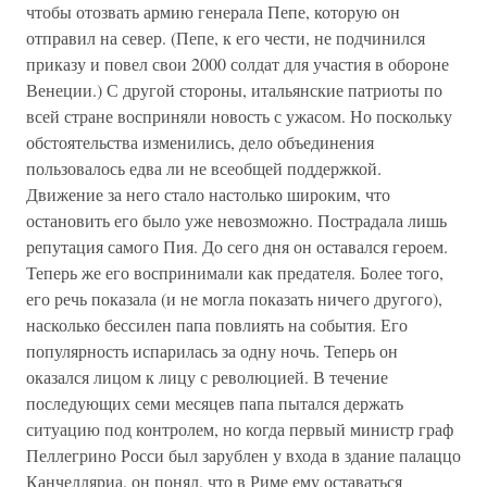
чтобы отозвать армию генерала Пепе, которую он
отправил на север. (Пепе, к его чести, не подчинился
приказу и повел свои 2000 солдат для участия в обороне
Венеции.) С другой стороны, итальянские патриоты по
всей стране восприняли новость с ужасом. Но поскольку
обстоятельства изменились, дело объединения
пользовалось едва ли не всеобщей поддержкой.
Движение за него стало настолько широким, что
остановить его было уже невозможно. Пострадала лишь
репутация самого Пия. До сего дня он оставался героем.
Теперь же его воспринимали как предателя. Более того,
его речь показала (и не могла показать ничего другого),
насколько бессилен папа повлиять на события. Его
популярность испарилась за одну ночь. Теперь он
оказался лицом к лицу с революцией. В течение
последующих семи месяцев папа пытался держать
ситуацию под контролем, но когда первый министр граф
Пеллегрино Росси был зарублен у входа в здание палаццо
Канчелляриа, он понял, что в Риме ему оставаться