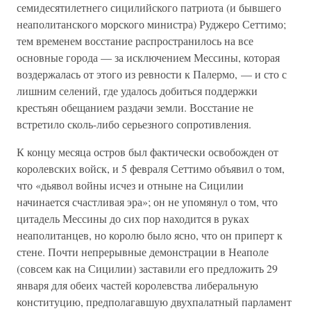
семидесятилетнего сицилийского патриота (и бывшего
неаполитанского морского министра) Руджеро Сеттимо;
тем временем восстание распространилось на все
основные города — за исключением Мессины, которая
воздержалась от этого из ревности к Палермо, — и сто с
лишним селений, где удалось добиться поддержки
крестьян обещанием раздачи земли. Восстание не
встретило сколь-либо серьезного сопротивления.
К концу месяца остров был фактически освобожден от
королевских войск, и 5 февраля Сеттимо объявил о том,
что «дьявол войны исчез и отныне на Сицилии
начинается счастливая эра»; он не упомянул о том, что
цитадель Мессины до сих пор находится в руках
неаполитанцев, но королю было ясно, что он приперт к
стене. Почти непрерывные демонстрации в Неаполе
(совсем как на Сицилии) заставили его предложить 29
января для обеих частей королевства либеральную
конституцию, предполагавшую двухпалатный парламент