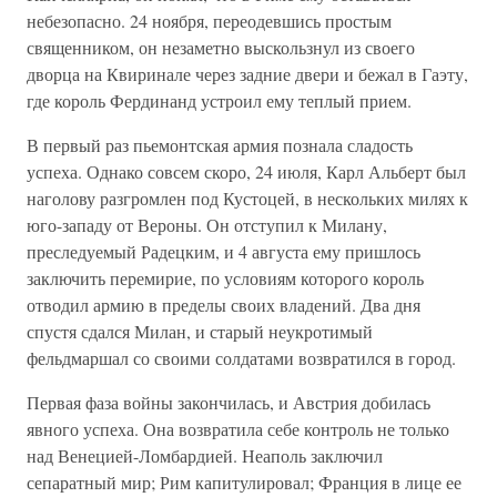
небезопасно. 24 ноября, переодевшись простым
священником, он незаметно выскользнул из своего
дворца на Квиринале через задние двери и бежал в Гаэту,
где король Фердинанд устроил ему теплый прием.
В первый раз пьемонтская армия познала сладость
успеха. Однако совсем скоро, 24 июля, Карл Альберт был
наголову разгромлен под Кустоцей, в нескольких милях к
юго-западу от Вероны. Он отступил к Милану,
преследуемый Радецким, и 4 августа ему пришлось
заключить перемирие, по условиям которого король
отводил армию в пределы своих владений. Два дня
спустя сдался Милан, и старый неукротимый
фельдмаршал со своими солдатами возвратился в город.
Первая фаза войны закончилась, и Австрия добилась
явного успеха. Она возвратила себе контроль не только
над Венецией-Ломбардией. Неаполь заключил
сепаратный мир; Рим капитулировал; Франция в лице ее