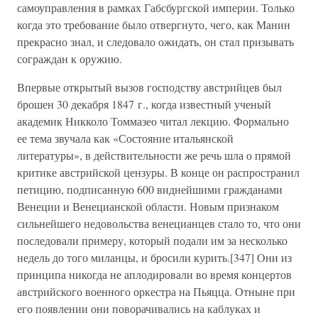
самоуправления в рамках Габсбургской империи. Только
когда это требование было отвергнуто, чего, как Манин
прекрасно знал, и следовало ожидать, он стал призывать
сограждан к оружию.
Впервые открытый вызов господству австрийцев был
брошен 30 декабря 1847 г., когда известный ученый
академик Никколо Томмазео читал лекцию. Формально
ее тема звучала как «Состояние итальянской
литературы», в действительности же речь шла о прямой
критике австрийской цензуры. В конце он распространил
петицию, подписанную 600 виднейшими гражданами
Венеции и Венецианской области. Новым признаком
сильнейшего недовольства венецианцев стало то, что они
последовали примеру, который подали им за несколько
недель до того миланцы, и бросили курить.[347] Они из
принципа никогда не аплодировали во время концертов
австрийского военного оркестра на Пьяцца. Отныне при
его появлении они поворачивались на каблуках и