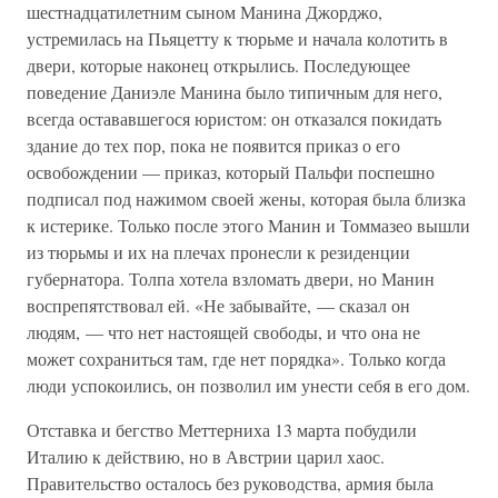
шестнадцатилетним сыном Манина Джорджо,
устремилась на Пьяцетту к тюрьме и начала колотить в
двери, которые наконец открылись. Последующее
поведение Даниэле Манина было типичным для него,
всегда остававшегося юристом: он отказался покидать
здание до тех пор, пока не появится приказ о его
освобождении — приказ, который Пальфи поспешно
подписал под нажимом своей жены, которая была близка
к истерике. Только после этого Манин и Томмазео вышли
из тюрьмы и их на плечах пронесли к резиденции
губернатора. Толпа хотела взломать двери, но Манин
воспрепятствовал ей. «Не забывайте, — сказал он
людям, — что нет настоящей свободы, и что она не
может сохраниться там, где нет порядка». Только когда
люди успокоились, он позволил им унести себя в его дом.
Отставка и бегство Меттерниха 13 марта побудили
Италию к действию, но в Австрии царил хаос.
Правительство осталось без руководства, армия была