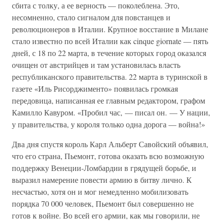
сбита с толку, а ее верность — поколеблена. Это,
несомненно, стало сигналом для повстанцев и
революционеров в Италии. Крупное восстание в Милане
стало известно по всей Италии как cinque giornate — пять
дней, с 18 по 22 марта, в течение которых город оказался
очищен от австрийцев и там установилась власть
республиканского правительства. 22 марта в туринской в
газете «Иль Рисорджименто» появилась громкая
передовица, написанная ее главным редактором, графом
Камилло Кавуром. «Пробил час, — писал он. — У нации,
у правительства, у короля только одна дорога — война!»
Два дня спустя король Карл Альберт Савойский объявил,
что его страна, Пьемонт, готова оказать всю возможную
поддержку Венеции-Ломбардии в грядущей борьбе, и
выразил намерение повести армию в битву лично. К
несчастью, хотя он и мог немедленно мобилизовать
порядка 70 000 человек, Пьемонт был совершенно не
готов к войне. Во всей его армии, как мы говорили, не