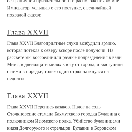
безграничной признательности и расположения ко мне.
Император, услышав о его поступке, с величайшей
похвалой сказал:
Глава XXVII
Глава XXVII Благоприятные слухи возбудили армию,
которая потекла к северу вскоре после полуночи. На
рассвете мы воссоединили разные подразделения в вади
Мийя, в двенадцати милях к югу от города, и выступили
с ними в порядке, только один отряд наткнулся на
недолгое
Глава XXVII
Глава XXVII Перепись казаков. Налог на соль.
Столкновение атамана Бахмутского городка Булавина с
полковником Изюмского полка. Убийство булавинцами
князя Долгорукого и стрельцов. Булавин в Боровском