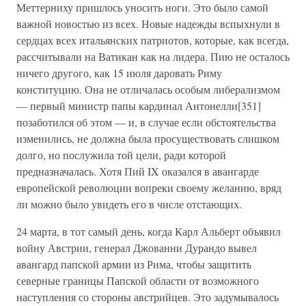
Меттерниху пришлось уносить ноги. Это было самой
важной новостью из всех. Новые надежды вспыхнули в
сердцах всех итальянских патриотов, которые, как всегда,
рассчитывали на Ватикан как на лидера. Пию не осталось
ничего другого, как 15 июля даровать Риму
конституцию. Она не отличалась особым либерализмом
— первый министр папы кардинал Антонелли[351]
позаботился об этом — и, в случае если обстоятельства
изменились, не должна была просуществовать слишком
долго, но послужила той цели, ради которой
предназначалась. Хотя Пий IX оказался в авангарде
европейской революции вопреки своему желанию, вряд
ли можно было увидеть его в числе отстающих.
24 марта, в тот самый день, когда Карл Альберт объявил
войну Австрии, генерал Джованни Дурандо вывел
авангард папской армии из Рима, чтобы защитить
северные границы Папской области от возможного
наступления со стороны австрийцев. Это задумывалось