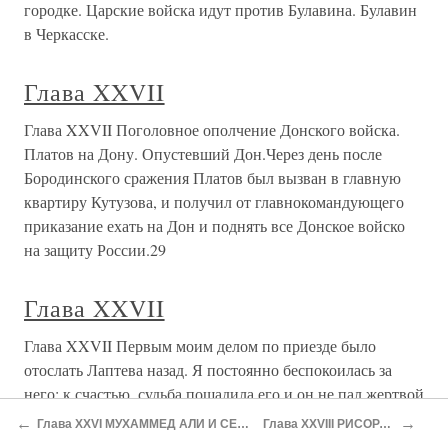
городке. Царские войска идут против Булавина. Булавин
в Черкасске.
Глава XXVII
Глава XXVII Поголовное ополчение Донского войска.
Платов на Дону. Опустевший Дон.Через день после
Бородинского сражения Платов был вызван в главную
квартиру Кутузова, и получил от главнокомандующего
приказание ехать на Дон и поднять все Донское войско
на защиту России.29
Глава XXVII
Глава XXVII Первым моим делом по приезде было
отослать Лаптева назад. Я постоянно беспокоилась за
него; к счастью, судьба пощадила его и он не пал жертвой
безграничной признательности и расположения ко мне.
←
→
Глава XXVI МУХАММЕД АЛИ И СЕВЕРНАЯ АФРИКА
Глава XXVIII РИСОРДЖИМЕНТО
Император, услышав о его поступке, с величайшей