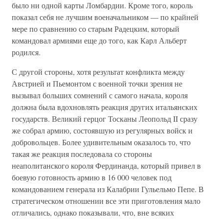
было ни одной карты Ломбардии. Кроме того, король
показал себя не лучшим военачальником — по крайней
мере по сравнению со старым Радецким, который
командовал армиями еще до того, как Карл Альберт
родился.
С другой стороны, хотя результат конфликта между
Австрией и Пьемонтом с военной точки зрения не
вызывал больших сомнений с самого начала, короля
должна была вдохновлять реакция других итальянских
государств. Великий герцог Тосканы Леопольд II сразу
же собрал армию, состоявшую из регулярных войск и
добровольцев. Более удивительным оказалось то, что
такая же реакция последовала со стороны
неаполитанского короля Фердинанда, который привел в
боевую готовность армию в 16 000 человек под
командованием генерала из Калабрии Гульельмо Пепе. В
стратегическом отношении все эти приготовления мало
отличались, однако показывали, что, вне всяких