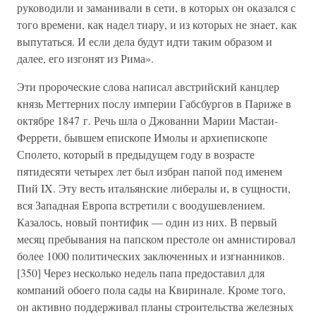
руководили и заманивали в сети, в которых он оказался с
того времени, как надел тиару, и из которых не знает, как
выпутаться. И если дела будут идти таким образом и
далее, его изгонят из Рима».
Эти пророческие слова написал австрийский канцлер
князь Меттерних послу империи Габсбургов в Париже в
октябре 1847 г. Речь шла о Джованни Марии Мастаи-
Феррети, бывшем епископе Имолы и архиепископе
Сполето, который в предыдущем году в возрасте
пятидесяти четырех лет был избран папой под именем
Пий IX. Эту весть итальянские либералы и, в сущности,
вся Западная Европа встретили с воодушевлением.
Казалось, новый понтифик — один из них. В первый
месяц пребывания на папском престоле он амнистировал
более 1000 политических заключенных и изгнанников.
[350] Через несколько недель папа предоставил для
компаний обоего пола сады на Квиринале. Кроме того,
он активно поддерживал планы строительства железных