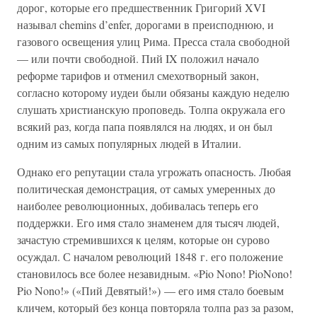
дорог, которые его предшественник Григорий XVI
называл chemins d’enfer, дорогами в преисподнюю, и
газового освещения улиц Рима. Пресса стала свободной
— или почти свободной. Пий IX положил начало
реформе тарифов и отменил смехотворный закон,
согласно которому иудеи были обязаны каждую неделю
слушать христианскую проповедь. Толпа окружала его
всякий раз, когда папа появлялся на людях, и он был
одним из самых популярных людей в Италии.
Однако его репутации стала угрожать опасность. Любая
политическая демонстрация, от самых умеренных до
наиболее революционных, добивалась теперь его
поддержки. Его имя стало знаменем для тысяч людей,
зачастую стремившихся к целям, которые он сурово
осуждал. С началом революций 1848 г. его положение
становилось все более незавидным. «Pio Nono! PioNono!
Pio Nono!» («Пий Девятый!») — его имя стало боевым
кличем, который без конца повторяла толпа раз за разом,