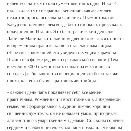
надеяться на то, что она сумеет выстоять одна. И вот 4
июля только что избранная венецианская ассамблея
неохотно проголосовала за слияние с Пьемонтом, где
Кавур настойчивее, чем когда бы то ни было, призывал к
объединению Италии. Это был трагический день для
Даниэле Манина, который немедленно отказался от поста
во временном правительстве и стал частным лицом.
(Через несколько дней его увидели несущим караул на
Пьяцетте в форме рядового гражданской гвардии.) Тем
временем 3000 пьемонтских солдат разместились в
городе. Для большинства венецианцев это было так же
плохо, как если бы возвратились австрийцы.
«Каждый день папа показывает себя все менее
практичным. Рожденный и воспитанный в либеральной
семье, он сформировался в дурной школе; хороший
священнослужитель, он не обладает умом, пригодным
для занятия государственными делами. Со своим горячим
сердцем и слабым интеллектом папа позволил, чтобы им