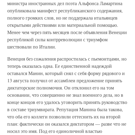
министра иностранных дел поэта Альфонса Ламартина
опубликовала манифест республиканского содержания,
полного громких слов, но не поддержала итальянцев
открытыми действиями или материальной помощью.
Менее чем через пять месяцев после объявления Венеции
республикой силы контрреволюции с триумфом
шествовали по Италии.
Венеция без сожаления распростилась с пьемонтцами, но
теперь оказалась одна. Ее единственной надеждой
оставался Манин, который снял с себя форму рядового и
13 августа получил от ассамблеи предложение принять
диктаторские полномочия. Он отклонил его на том
основании, что совершенно не знал военного дела, но в
конце концов его удалось уговорить принять руководство
в составе триумвирата. Репутация Манина была такова,
что оба его коллеги позволили оттеснить их на второй
план: фактически он оказался диктатором — разве что не
носил это имя. Под его единоличной властью