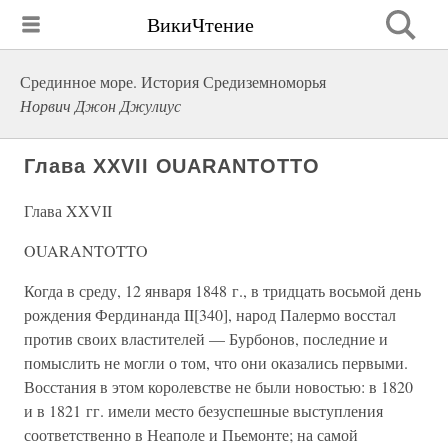
ВикиЧтение
Срединное море. История Средиземноморья
Норвич Джон Джулиус
Глава XXVII OUARANTOTTO
Глава XXVII
OUARANTOTTO
Когда в среду, 12 января 1848 г., в тридцать восьмой день
рождения Фердинанда II[340], народ Палермо восстал
против своих властителей — Бурбонов, последние и
помыслить не могли о том, что они оказались первыми.
Восстания в этом королевстве не были новостью: в 1820
и в 1821 гг. имели место безуспешные выступления
соответственно в Неаполе и Пьемонте; на самой