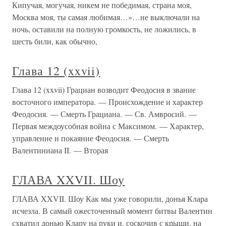
Кипучая, могучая, никем не победимая, страна моя,
Москва моя, ты самая любимая…»…не выключали на
ночь, оставили на полную громкость, не ложились, в
шесть били, как обычно,
Глава 12 (xxvii)
Глава 12 (xxvii) Грациан возводит Феодосия в звание
восточного императора. — Происхождение и характер
Феодосия. — Смерть Грациана. — Св. Амвросий. —
Первая междоусобная война с Максимом. — Характер,
управление и покаяние Феодосия. — Смерть
Валентиниана II. — Вторая
ГЛАВА XXVII. Шоу
ГЛАВА XXVII. Шоу Как мы уже говорили, донья Клара
исчезла. В самый ожесточенный момент битвы Валентин
схватил донью Клару на руки и, соскочив с крыши, на