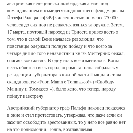
австрийская венецианско-ломбардская армия под
командованием восьмидесятиоднолетнего фельдмаршала
Йозефа Радецкого[349] численностью не менее 75 000
человек до сих пор не решается взяться за оружие. Затем,
17 марта, почтовый пароход из Триеста привез весть о
том, что в самой Вене началась революция, что
повстанцы одержали полную победу и что всего за
четыре дня до того ненавистный князь Меттерних бежал,
спасая свою жизнь. В одну ночь все изменилось. Когда
весть облетела весь город, огромная толпа собралась у
резиденции губернатора в южной части Пьяцца и стала
скандировать: «Fuori Manin e Tommaseo!» («Свободу
Манину и Томмазео!»); было ясно, что теперь народу
пойдут навстречу.
Австрийский губернатор граф Пальфи наконец показался
в окне и стал протестовать, утверждая, что даже если он
захочет освободить арестованных, то у него все равно нет
на это полномочий. Толпа, возглавляемая