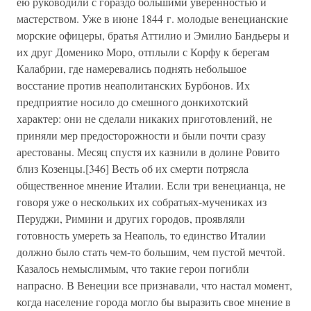
ею руководили с гораздо большими уверенностью и
мастерством. Уже в июне 1844 г. молодые венецианские
морские офицеры, братья Аттилио и Эмилио Бандьеры и
их друг Доменико Моро, отплыли с Корфу к берегам
Калабрии, где намеревались поднять небольшое
восстание против неаполитанских Бурбонов. Их
предприятие носило до смешного донкихотский
характер: они не сделали никаких приготовлений, не
приняли мер предосторожности и были почти сразу
арестованы. Месяц спустя их казнили в долине Ровито
близ Козенцы.[346] Весть об их смерти потрясла
общественное мнение Италии. Если три венецианца, не
говоря уже о нескольких их собратьях-мучениках из
Перуджи, Римини и других городов, проявляли
готовность умереть за Неаполь, то единство Италии
должно было стать чем-то большим, чем пустой мечтой.
Казалось немыслимым, что такие герои погибли
напрасно. В Венеции все признавали, что настал момент,
когда население города могло бы выразить свое мнение в