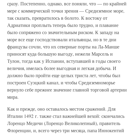
сразу. Постепенно, однако, все поняли, что — по крайней
мере с коммерческой точки зрения — Средиземное море,
так сказать, превратилось в болото. К востоку от
Адриатики проплыть теперь было трудно, и плавание
было сопряжено со значительным риском. К западу на
море все еще господствовали итальянцы, но в те дни
французы сочли, что их северные порты на Ла-Манше
приносят куда большую выгоду, нежели Марсель и
Тулон, тогда как у Испании, вступавшей в годы своего
величия, имелась более выгодная и легкая добыча. И
должно было пройти еще целых триста лет, чтобы был
построен Суэцкий канал, и чтобы Средиземноморье
вернуло себе прежнее значение главной торговой артерии
мира.
Как и прежде, оно оставалось местом сражений. Для
Италии 1492 г. также стал важнейшей вехой: скончались
Лоренцо Медичи (Лоренцо Великолепный), правитель
Флоренции, и, всего через три месяца, папа Иннокентий