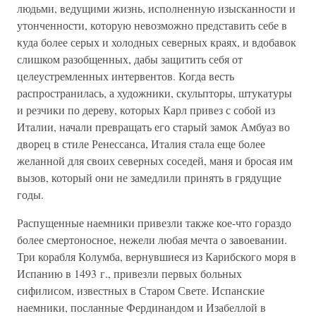
людьми, ведущими жизнь, исполненную изысканности и
утонченности, которую невозможно представить себе в
куда более серых и холодных северных краях, и вдобавок
слишком разобщенных, дабы защитить себя от
целеустремленных интервентов. Когда весть
распространилась, а художники, скульпторы, штукатуры
и резчики по дереву, которых Карл привез с собой из
Италии, начали превращать его старый замок Амбуаз во
дворец в стиле Ренессанса, Италия стала еще более
желанной для своих северных соседей, маня и бросая им
вызов, который они не замедлили принять в грядущие
годы.
Распущенные наемники привезли также кое-что гораздо
более смертоносное, нежели любая мечта о завоевании.
Три корабля Колумба, вернувшиеся из Карибского моря в
Испанию в 1493 г., привезли первых больных
сифилисом, известных в Старом Свете. Испанские
наемники, посланные Фердинандом и Изабеллой в