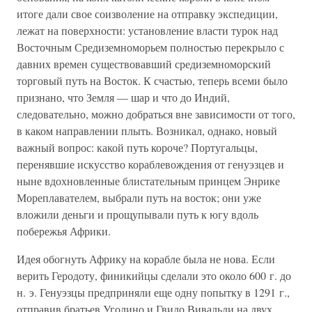
итоге дали свое соизволение на отправку экспедиции,
лежат на поверхности: установление власти турок над
Восточным Средиземноморьем полностью перекрыло с
давних времен существовавший средиземноморский
торговый путь на Восток. К счастью, теперь всеми было
признано, что Земля — шар и что до Индий,
следовательно, можно добраться вне зависимости от того,
в каком направлении плыть. Возникал, однако, новый
важный вопрос: какой путь короче? Португальцы,
перенявшие искусство кораблевождения от генуэзцев и
ныне вдохновленные блистательным принцем Энрике
Мореплавателем, выбрали путь на восток; они уже
вложили деньги и прощупывали путь к югу вдоль
побережья Африки.
Идея обогнуть Африку на корабле была не нова. Если
верить Геродоту, финикийцы сделали это около 600 г. до
н. э. Генуэзцы предприняли еще одну попытку в 1291 г.,
отправив братьев Уголино и Гвидо Вивальди на двух