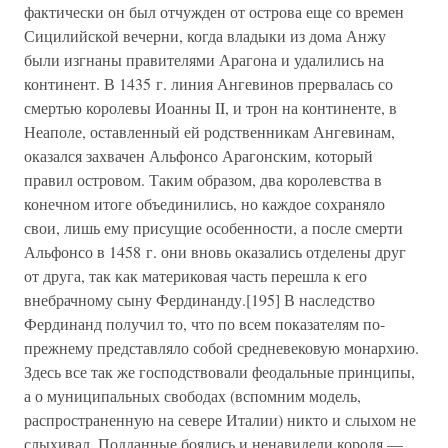
фактически он был отчужден от острова еще со времен
Сицилийской вечерни, когда владыки из дома Анжу
были изгнаны правителями Арагона и удалились на
континент. В 1435 г. линия Ангевинов прервалась со
смертью королевы Иоанны II, и трон на континенте, в
Неаполе, оставленный ей родственникам Ангевинам,
оказался захвачен Альфонсо Арагонским, который
правил островом. Таким образом, два королевства в
конечном итоге объединились, но каждое сохраняло
свои, лишь ему присущие особенности, а после смерти
Альфонсо в 1458 г. они вновь оказались отделены друг
от друга, так как материковая часть перешла к его
внебрачному сыну Фердинанду.[195] В наследство
Фердинанд получил то, что по всем показателям по-
прежнему представляло собой средневековую монархию.
Здесь все так же господствовали феодальные принципы,
а о муниципальных свободах (вспомним модель,
распространенную на севере Италии) никто и слыхом не
слыхивал. Подданные боялись и ненавидели короля —