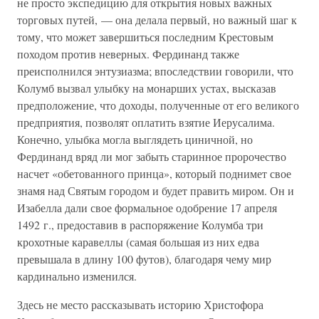
не просто экспедицию для открытия новых важных
торговых путей, — она делала первый, но важный шаг к
тому, что может завершиться последним Крестовым
походом против неверных. Фердинанд также
преисполнился энтузиазма; впоследствии говорили, что
Колумб вызвал улыбку на монарших устах, высказав
предположение, что доходы, полученные от его великого
предприятия, позволят оплатить взятие Иерусалима.
Конечно, улыбка могла выглядеть циничной, но
Фердинанд вряд ли мог забыть старинное пророчество
насчет «обетованного принца», который поднимет свое
знамя над Святым городом и будет править миром. Он и
Изабелла дали свое формальное одобрение 17 апреля
1492 г., предоставив в распоряжение Колумба три
крохотные каравеллы (самая большая из них едва
превышала в длину 100 футов), благодаря чему мир
кардинально изменился.
Здесь не место рассказывать историю Христофора