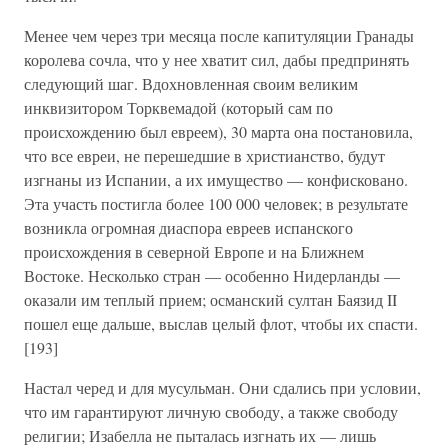
Менее чем через три месяца после капитуляции Гранады
королева сочла, что у нее хватит сил, дабы предпринять
следующий шаг. Вдохновленная своим великим
инквизитором Торквемадой (который сам по
происхождению был евреем), 30 марта она постановила,
что все евреи, не перешедшие в христианство, будут
изгнаны из Испании, а их имущество — конфисковано.
Эта участь постигла более 100 000 человек; в результате
возникла огромная диаспора евреев испанского
происхождения в северной Европе и на Ближнем
Востоке. Несколько стран — особенно Нидерланды —
оказали им теплый прием; османский султан Баязид II
пошел еще дальше, выслав целый флот, чтобы их спасти.
[193]
Настал черед и для мусульман. Они сдались при условии,
что им гарантируют личную свободу, а также свободу
религии; Изабелла не пыталась изгнать их — лишь