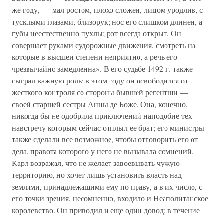
же году, — мал ростом, плохо сложен, лицом уродлив, с
тусклыми глазами, близорук; нос его слишком длинен, а
губы неестественно пухлы; рот всегда открыт. Он
совершает руками судорожные движения, смотреть на
которые в высшей степени неприятно, а речь его
чрезвычайно замедленна». В его судьбе 1492 г. также
сыграл важную роль: в этом году он освободился от
жесткого контроля со стороны бывшей регентши —
своей старшей сестры Анны де Боже. Она, конечно,
никогда бы не одобрила приключений наподобие тех,
навстречу которым сейчас отплыл ее брат; его министры
также сделали все возможное, чтобы отговорить его от
дела, правота которого у него не вызывала сомнений.
Карл возражал, что не желает завоевывать чужую
территорию, но хочет лишь установить власть над
землями, принадлежащими ему по праву, а в их число, с
его точки зрения, несомненно, входило и Неаполитанское
королевство. Он приводил и еще один довод: в течение