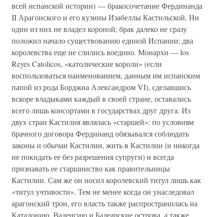
всей испанской истории) — бракосочетание Фердинанда
II Арагонского и его кузины Изабеллы Кастильской. Ни
один из них не владел короной; брак далеко не сразу
положил начало существованию единой Испании; два
королевства еще не слились воедино. Монархи — los
Reyes Catolicos, «католические короли» (если
воспользоваться наименованием, данным им испанским
папой из рода Борджиа Александром VI), сделавшись
вскоре владыками каждый в своей стране, оставались
всего лишь консортами в государствах друг друга. Из
двух стран Кастилия являлась «старшей»: по условиям
брачного договора Фердинанд обязывался соблюдать
законы и обычаи Кастилии, жить в Кастилии (и никогда
не покидать ее без разрешения супруги) и всегда
признавать ее старшинство как правительницы
Кастилии. Сам же он носил королевский титул лишь как
«титул учтивости». Тем не менее когда он унаследовал
арагонский трон, его власть также распространилась на
Каталонию, Валенсию и Балеарские острова, а также,