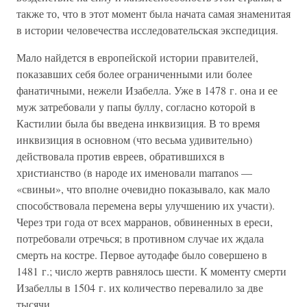
также то, что в этот момент была начата самая знаменитая
в истории человечества исследовательская экспедиция.
Мало найдется в европейской истории правителей,
показавших себя более ограниченными или более
фанатичными, нежели Изабелла. Уже в 1478 г. она и ее
муж затребовали у папы буллу, согласно которой в
Кастилии была бы введена инквизиция. В то время
инквизиция в основном (что весьма удивительно)
действовала против евреев, обратившихся в
христианство (в народе их именовали marranos —
«свиньи», что вполне очевидно показывало, как мало
способствовала перемена веры улучшению их участи).
Через три года от всех марранов, обвиненных в ереси,
потребовали отречься; в противном случае их ждала
смерть на костре. Первое аутодафе было совершено в
1481 г.; число жертв равнялось шести. К моменту смерти
Изабеллы в 1504 г. их количество перевалило за две
тысячи.