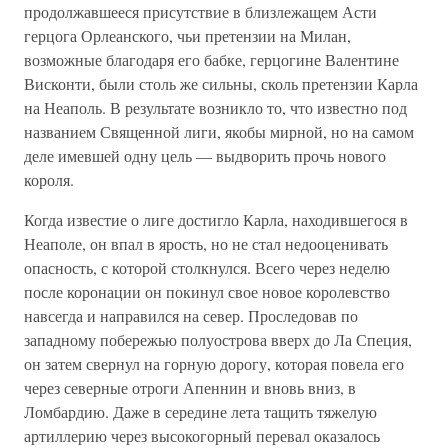
продолжавшееся присутствие в близлежащем Асти
герцога Орлеанского, чьи претензии на Милан,
возможные благодаря его бабке, герцогине Валентине
Висконти, были столь же сильны, сколь претензии Карла
на Неаполь. В результате возникло то, что известно под
названием Священной лиги, якобы мирной, но на самом
деле имевшей одну цель — выдворить прочь нового
короля.
Когда известие о лиге достигло Карла, находившегося в
Неаполе, он впал в ярость, но не стал недооценивать
опасность, с которой столкнулся. Всего через неделю
после коронации он покинул свое новое королевство
навсегда и направился на север. Проследовав по
западному побережью полуострова вверх до Ла Специя,
он затем свернул на горную дорогу, которая повела его
через северные отроги Апеннин и вновь вниз, в
Ломбардию. Даже в середине лета тащить тяжелую
артиллерию через высокогорный перевал оказалось