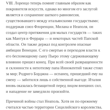
VIII. Лоренцо теперь помнят главным образом как
покровителя искусств, однако во многом его заслугой
является и сохранение шаткого равновесия,
существовавшего между итальянскими государствами;
поддержав союз Флоренции, Милана и Неаполя, он
создал центр притяжения для малых государств — таких
как Мантуя и Феррара — и некоторых частей Папской
области. Он также держал под контролем опасные
амбиции Венеции. С его смертью и переходом власти к
его беспомощному сыну Пьеро этому сдерживающему
влиянию пришел конец. При всей своей развращенности
и склонности к непотизму папа Иннокентий также стоял
за мир; Родриго Борджиа — испанец, пришедший ему на
смену — заботился лишь о собственной выгоде. Италия
вновь оказалась беззащитной перед лицом внешних сил,
и нападение не замедлило произойти.
Причиной войны стал Неаполь. Хотя он по-прежнему
считался частью территории Сицилийского королевства,