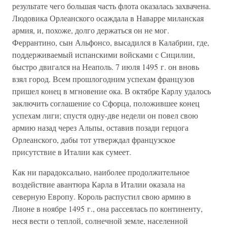
результате чего большая часть флота оказалась захвачена.
Людовика Орлеанского осаждала в Наварре миланская
армия, и, похоже, долго держаться он не мог.
Феррантино, сын Альфонсо, высадился в Калабрии, где,
поддерживаемый испанскими войсками с Сицилии,
быстро двигался на Неаполь. 7 июля 1495 г. он вновь
взял город. Всем прошлогодним успехам французов
пришел конец в мгновение ока. В октябре Карлу удалось
заключить соглашение со Сфорца, положившее конец
успехам лиги; спустя одну-две недели он повел свою
армию назад через Альпы, оставив позади герцога
Орлеанского, дабы тот утверждал французское
присутствие в Италии как сумеет.
Как ни парадоксально, наиболее продолжительное
воздействие авантюра Карла в Италии оказала на
северную Европу. Король распустил свою армию в
Лионе в ноябре 1495 г., она рассеялась по континенту,
неся вести о теплой, солнечной земле, населенной