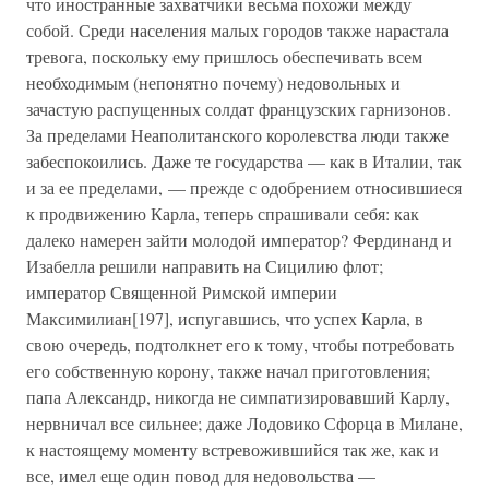
что иностранные захватчики весьма похожи между
собой. Среди населения малых городов также нарастала
тревога, поскольку ему пришлось обеспечивать всем
необходимым (непонятно почему) недовольных и
зачастую распущенных солдат французских гарнизонов.
За пределами Неаполитанского королевства люди также
забеспокоились. Даже те государства — как в Италии, так
и за ее пределами, — прежде с одобрением относившиеся
к продвижению Карла, теперь спрашивали себя: как
далеко намерен зайти молодой император? Фердинанд и
Изабелла решили направить на Сицилию флот;
император Священной Римской империи
Максимилиан[197], испугавшись, что успех Карла, в
свою очередь, подтолкнет его к тому, чтобы потребовать
его собственную корону, также начал приготовления;
папа Александр, никогда не симпатизировавший Карлу,
нервничал все сильнее; даже Лодовико Сфорца в Милане,
к настоящему моменту встревожившийся так же, как и
все, имел еще один повод для недовольства —