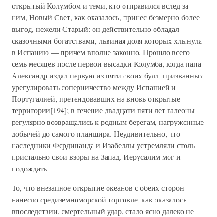
открытый Колумбом и теми, кто отправился вслед за
ним, Новый Свет, как оказалось, принес безмерно более
выгод, нежели Старый: он действительно обладал
сказочными богатствами, львиная доля которых хлынула
в Испанию — причем вполне законно. Прошло всего
семь месяцев после первой высадки Колумба, когда папа
Александр издал первую из пяти своих булл, призванных
урегулировать соперничество между Испанией и
Португалией, претендовавших на вновь открытые
территории[194]; в течение двадцати пяти лет галеоны
регулярно возвращались к родным берегам, нагруженные
добычей до самого планшира. Неудивительно, что
наследники Фердинанда и Изабеллы устремляли столь
пристально свои взоры на Запад. Иерусалим мог и
подождать.
То, что внезапное открытие океанов с обеих сторон
нанесло средиземноморской торговле, как оказалось
впоследствии, смертельный удар, стало ясно далеко не