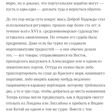
морю, но и доказал, что португальские корабли могут —
пусть и едва-едва — доплыть туда и вернуться обратно.
До тех пор когда путь вокруг мыса Доброй Надежды стал
использоваться регулярно, прошло еще более ста лет; в
течение всего XVI в. средиземноморское судоходство
оставалось оживленным. Но отныне его судьба была
предрешена. Даже если бы турки не создавали
мореплавателям трудностей — а они обычно делали
это, — все товары, отправлявшиеся на Восток,
приходилось выгружать в Александрии или в одном из
левантинских портов. Оттуда их нужно было либо
транспортировать по суше до Красного моря, кишевшего
пиратами, либо вверять какому-нибудь медленно
тащившемуся каравану верблюдов, которому требовалось
два, а то и три года, чтобы добраться до места назначения.
Теперь купцы могли предвкушать, как в будущем смогут
отплыть из Лондона или Лиссабона и прибыть в Индию
или Китай на одном и том же судне. Вместе с тем