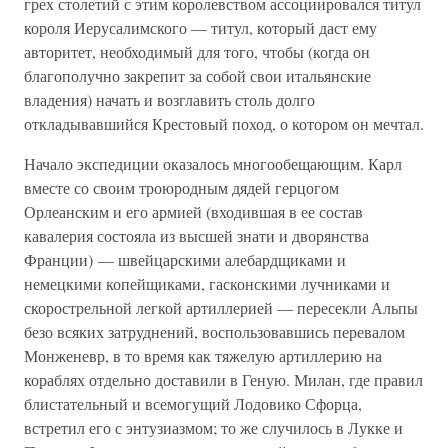
грех столетий с этим королевством ассоциировался титул
короля Иерусалимского — титул, который даст ему
авторитет, необходимый для того, чтобы (когда он
благополучно закрепит за собой свои итальянские
владения) начать и возглавить столь долго
откладывавшийся Крестовый поход, о котором он мечтал.
Начало экспедиции оказалось многообещающим. Карл
вместе со своим троюродным дядей герцогом
Орлеанским и его армией (входившая в ее состав
кавалерия состояла из высшей знати и дворянства
Франции) — швейцарскими алебардщиками и
немецкими копейщиками, гасконскими лучниками и
скорострельной легкой артиллерией — пересекли Альпы
безо всяких затруднений, воспользовавшись перевалом
Монженевр, в то время как тяжелую артиллерию на
кораблях отдельно доставили в Геную. Милан, где правил
блистательный и всемогущий Лодовико Сфорца,
встретил его с энтузиазмом; то же случилось в Лукке и