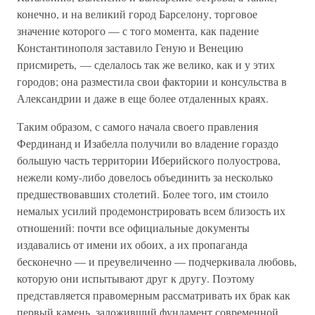
конечно, и на великий город Барселону, торговое
значение которого — с того момента, как падение
Константинополя заставило Геную и Венецию
присмиреть, — сделалось так же велико, как и у этих
городов; она разместила свои фактории и консульства в
Александрии и даже в еще более отдаленных краях.
Таким образом, с самого начала своего правления
Фердинанд и Изабелла получили во владение гораздо
большую часть территории Иберийского полуострова,
нежели кому-либо довелось объединить за несколько
предшествовавших столетий. Более того, им стоило
немалых усилий продемонстрировать всем близость их
отношений: почти все официальные документы
издавались от имени их обоих, а их пропаганда
бесконечно — и преувеличенно — подчеркивала любовь,
которую они испытывают друг к другу. Поэтому
представляется правомерным рассматривать их брак как
первый камень, заложивший фундамент современной