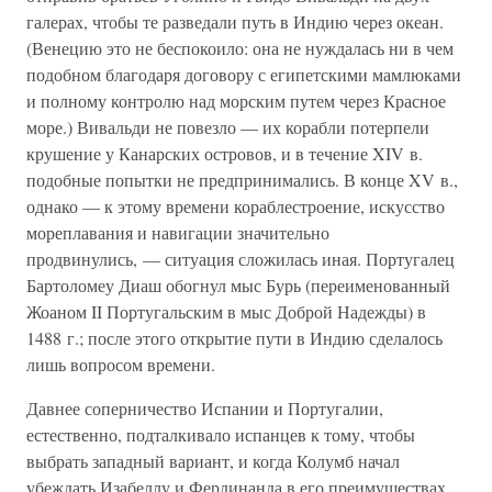
галерах, чтобы те разведали путь в Индию через океан.
(Венецию это не беспокоило: она не нуждалась ни в чем
подобном благодаря договору с египетскими мамлюками
и полному контролю над морским путем через Красное
море.) Вивальди не повезло — их корабли потерпели
крушение у Канарских островов, и в течение XIV в.
подобные попытки не предпринимались. В конце XV в.,
однако — к этому времени кораблестроение, искусство
мореплавания и навигации значительно
продвинулись, — ситуация сложилась иная. Португалец
Бартоломеу Диаш обогнул мыс Бурь (переименованный
Жоаном II Португальским в мыс Доброй Надежды) в
1488 г.; после этого открытие пути в Индию сделалось
лишь вопросом времени.
Давнее соперничество Испании и Португалии,
естественно, подталкивало испанцев к тому, чтобы
выбрать западный вариант, и когда Колумб начал
убеждать Изабеллу и Фердинанда в его преимуществах,