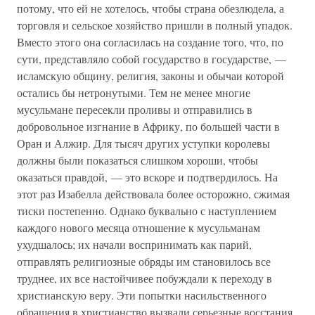
потому, что ей не хотелось, чтобы страна обезлюдела, а
торговля и сельское хозяйство пришли в полный упадок.
Вместо этого она согласилась на создание того, что, по
сути, представляло собой государство в государстве, —
исламскую общину, религия, законы и обычаи которой
остались бы нетронутыми. Тем не менее многие
мусульмане пересекли проливы и отправились в
добровольное изгнание в Африку, по большей части в
Оран и Алжир. Для тысяч других уступки королевы
должны были показаться слишком хороши, чтобы
оказаться правдой, — это вскоре и подтвердилось. На
этот раз Изабелла действовала более осторожно, сжимая
тиски постепенно. Однако буквально с наступлением
каждого нового месяца отношение к мусульманам
ухудшалось; их начали воспринимать как парий,
отправлять религиозные обряды им становилось все
труднее, их все настойчивее побуждали к переходу в
христианскую веру. Эти попытки насильственного
обращения в христианство вызвали серьезные восстания,