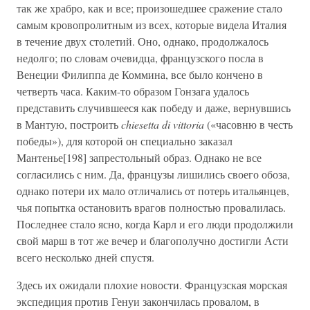
так же храбро, как и все; произошедшее сражение стало
самым кровопролитным из всех, которые видела Италия
в течение двух столетий. Оно, однако, продолжалось
недолго; по словам очевидца, французского посла в
Венеции Филиппа де Коммина, все было кончено в
четверть часа. Каким-то образом Гонзага удалось
представить случившееся как победу и даже, вернувшись
в Мантую, построить
chiesetta di vittoria
(«часовню в честь
победы»), для которой он специально заказал
Мантенье[198] запрестольный образ. Однако не все
согласились с ним. Да, французы лишились своего обоза,
однако потери их мало отличались от потерь итальянцев,
чья попытка остановить врагов полностью провалилась.
Последнее стало ясно, когда Карл и его люди продолжили
свой марш в тот же вечер и благополучно достигли Асти
всего несколько дней спустя.
Здесь их ожидали плохие новости. Французская морская
экспедиция против Генуи закончилась провалом, в