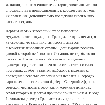
Испании, а обширнейшие территории, завоеванные ими
впоследствии и присоединенные к королевству за годы
их правления, дополнительно послужили укреплению
единства страны.
Первым из этих завоеваний стало покорение
мусульманского государства Гранада, которое, несмотря
на свою малую величину, являлось примером
высокоцивилизованной страны. Здесь царила роскошь,
равной которой не было ни в Испании, ни где бы то ни
было еще. Несмотря на арабские истоки здешней
культуры, среди его жителей было относительно мало
настоящих арабов, а приток арабского населения за
последние несколько столетий был невелик. В городах
ядро населения составляли берберы Северной Африки; в
сельской местности преобладали коренные испанцы,
семьи которых в далеком прошлом приняли ислам. В ходе
Реконкисты размеры Гранадского эмирата постоянно
уменьшались: Кордова была потеряна в 1236 г., Севилья