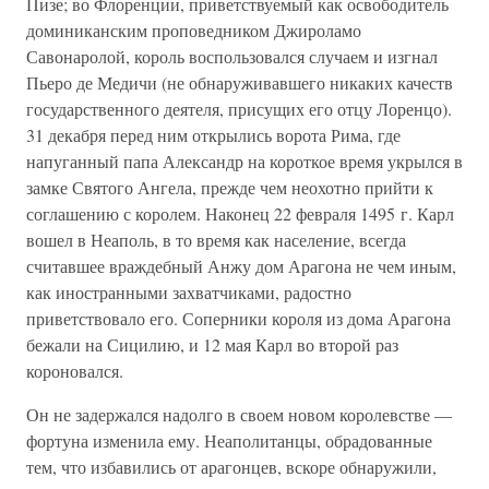
Пизе; во Флоренции, приветствуемый как освободитель
доминиканским проповедником Джироламо
Савонаролой, король воспользовался случаем и изгнал
Пьеро де Медичи (не обнаруживавшего никаких качеств
государственного деятеля, присущих его отцу Лоренцо).
31 декабря перед ним открылись ворота Рима, где
напуганный папа Александр на короткое время укрылся в
замке Святого Ангела, прежде чем неохотно прийти к
соглашению с королем. Наконец 22 февраля 1495 г. Карл
вошел в Неаполь, в то время как население, всегда
считавшее враждебный Анжу дом Арагона не чем иным,
как иностранными захватчиками, радостно
приветствовало его. Соперники короля из дома Арагона
бежали на Сицилию, и 12 мая Карл во второй раз
короновался.
Он не задержался надолго в своем новом королевстве —
фортуна изменила ему. Неаполитанцы, обрадованные
тем, что избавились от арагонцев, вскоре обнаружили,