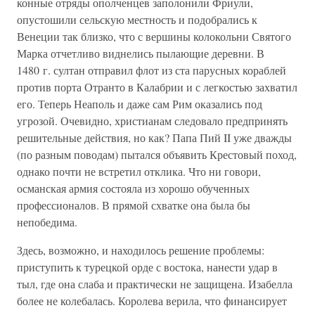
конные отряды ополченцев заполонили Фриули,
опустошили сельскую местность и подобрались к
Венеции так близко, что с вершины колокольни Святого
Марка отчетливо виднелись пылающие деревни. В
1480 г. султан отправил флот из ста парусных кораблей
против порта Отранто в Калабрии и с легкостью захватил
его. Теперь Неаполь и даже сам Рим оказались под
угрозой. Очевидно, христианам следовало предпринять
решительные действия, но как? Папа Пий II уже дважды
(по разным поводам) пытался объявить Крестовый поход,
однако почти не встретил отклика. Что ни говори,
османская армия состояла из хорошо обученных
профессионалов. В прямой схватке она была бы
непобедима.
Здесь, возможно, и находилось решение проблемы:
приступить к турецкой орде с востока, нанести удар в
тыл, где она слаба и практически не защищена. Изабелла
более не колебалась. Королева верила, что финансирует