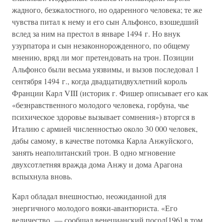
жадного, безжалостного, но одаренного человека; те же
чувства питал к нему и его сын Альфонсо, взошедший
вслед за ним на престол в январе 1494 г. Но внук
узурпатора и сын незаконнорожденного, по общему
мнению, вряд ли мог претендовать на трон. Позиции
Альфонсо были весьма уязвимы, и вызов последовал 1
сентября 1494 г., когда двадцатидвухлетний король
Франции Карл VIII (историк г. Фишер описывает его как
«безнравственного молодого человека, горбуна, чье
психическое здоровье вызывает сомнения») вторгся в
Италию с армией численностью около 30 000 человек,
дабы самому, в качестве потомка Карла Анжуйского,
занять неаполитанский трон. В одно мгновение
двухсотлетняя вражда дома Анжу и дома Арагона
вспыхнула вновь.
Карл обладал внешностью, неожиданной для
энергичного молодого вояки-авантюриста. «Его
величество, — сообщал венецианский посол[196] в том