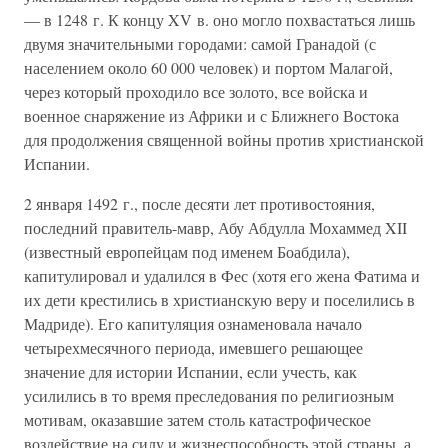
— в 1248 г. К концу XV в. оно могло похвастаться лишь
двумя значительными городами: самой Гранадой (с
населением около 60 000 человек) и портом Малагой,
через который проходило все золото, все войска и
военное снаряжение из Африки и с Ближнего Востока
для продолжения священной войны против христианской
Испании.
2 января 1492 г., после десяти лет противостояния,
последний правитель-мавр, Абу Абдулла Мохаммед XII
(известный европейцам под именем Боабдила),
капитулировал и удалился в Фес (хотя его жена Фатима и
их дети крестились в христианскую веру и поселились в
Мадриде). Его капитуляция ознаменовала начало
четырехмесячного периода, имевшего решающее
значение для истории Испании, если учесть, как
усилились в то время преследования по религиозным
мотивам, оказавшие затем столь катастрофическое
воздействие на силу и жизнеспособность этой страны, а