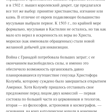
и в 1502 г. вышел королевский декрет, где предлагался
все тот же выбор: принятие христианства, изгнание или
казнь. В отличие от евреев подавляющее большинство
мусульман выбрали первое. К 1503 г., по крайней мере
формально, мусульман в Кастилии не осталось, но так как
мало кто верил в искренность их веры во Христа,
мориски (как именовали обращенных) стали новой
желанной добычей для инквизиции.
Война с Гранадой потребовала больших затрат; с ее
окончанием высвободились силы, и именно это
обеспечило возможность организовать давно
планировавшееся путешествие генуэзца Христофора
Колумба, которому суждено было завершиться открытием
Америки. Хотя Колумбу пришлось отстаивать свое
предложение перед лицом двух комиссий — первая
состояла по большей части из церковников и теологов,
вторая — из философов, астрономов и космографов, —
основания, на коих католические короли в конечном