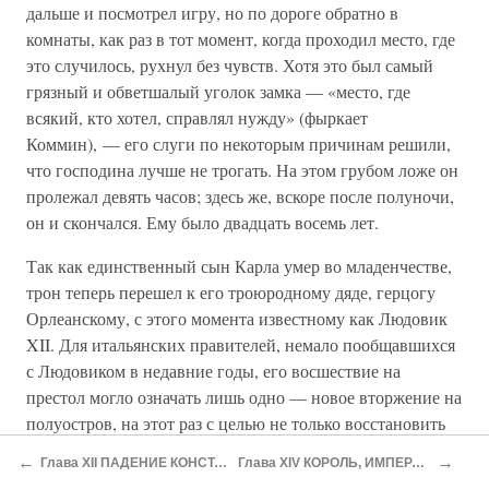
дальше и посмотрел игру, но по дороге обратно в
комнаты, как раз в тот момент, когда проходил место, где
это случилось, рухнул без чувств. Хотя это был самый
грязный и обветшалый уголок замка — «место, где
всякий, кто хотел, справлял нужду» (фыркает
Коммин), — его слуги по некоторым причинам решили,
что господина лучше не трогать. На этом грубом ложе он
пролежал девять часов; здесь же, вскоре после полуночи,
он и скончался. Ему было двадцать восемь лет.
Так как единственный сын Карла умер во младенчестве,
трон теперь перешел к его троюродному дяде, герцогу
Орлеанскому, с этого момента известному как Людовик
XII. Для итальянских правителей, немало пообщавшихся
с Людовиком в недавние годы, его восшествие на
престол могло означать лишь одно — новое вторжение на
полуостров, на этот раз с целью не только восстановить
власть Ангевинов над Неаполем, но и установить
←
→
Глава XII ПАДЕНИЕ КОНСТАНТИНОПОЛЯ
Глава XIV КОРОЛЬ, ИМПЕРАТОР И СУЛТАН
владычество герцога Орлеанского над Миланом. В свете