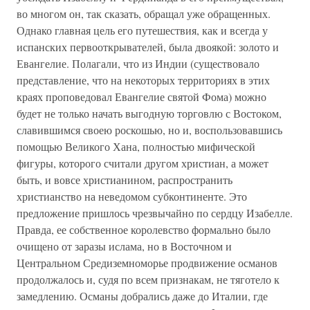
во многом он, так сказать, обращал уже обращенных.
Однако главная цель его путешествия, как и всегда у
испанских первооткрывателей, была двоякой: золото и
Евангелие. Полагали, что из Индии (существовало
представление, что на некоторых территориях в этих
краях проповедовал Евангелие святой Фома) можно
будет не только начать выгодную торговлю с Востоком,
славившимся своею роскошью, но и, воспользовавшись
помощью Великого Хана, полностью мифической
фигуры, которого считали другом христиан, а может
быть, и вовсе христианином, распространить
христианство на неведомом субконтиненте. Это
предложение пришлось чрезвычайно по сердцу Изабелле.
Правда, ее собственное королевство формально было
очищено от заразы ислама, но в Восточном и
Центральном Средиземноморье продвижение османов
продолжалось и, судя по всем признакам, не тяготело к
замедлению. Османы добрались даже до Италии, где