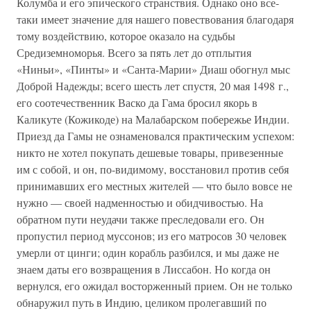
Колумба и его эпического странствия. Однако оно все-
таки имеет значение для нашего повествования благодаря
тому воздействию, которое оказало на судьбы
Средиземноморья. Всего за пять лет до отплытия
«Ниньи», «Пинты» и «Санта-Марии» Диаш обогнул мыс
Доброй Надежды; всего шесть лет спустя, 20 мая 1498 г.,
его соотечественник Васко да Гама бросил якорь в
Каликуте (Кожикоде) на Малабарском побережье Индии.
Приезд да Гамы не ознаменовался практическим успехом:
никто не хотел покупать дешевые товары, привезенные
им с собой, и он, по-видимому, восстановил против себя
принимавших его местных жителей — что было вовсе не
нужно — своей надменностью и обидчивостью. На
обратном пути неудачи также преследовали его. Он
пропустил период муссонов; из его матросов 30 человек
умерли от цинги; один корабль разбился, и мы даже не
знаем даты его возвращения в Лиссабон. Но когда он
вернулся, его ожидал восторженный прием. Он не только
обнаружил путь в Индию, целиком пролегавший по