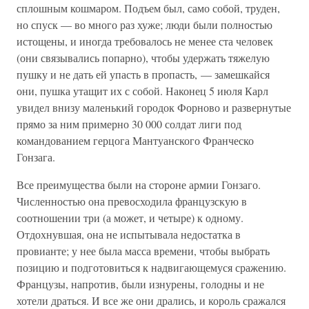
сплошным кошмаром. Подъем был, само собой, труден,
но спуск — во много раз хуже; люди были полностью
истощены, и иногда требовалось не менее ста человек
(они связывались попарно), чтобы удержать тяжелую
пушку и не дать ей упасть в пропасть, — замешкайся
они, пушка утащит их с собой. Наконец 5 июля Карл
увидел внизу маленький городок Форново и развернутые
прямо за ним примерно 30 000 солдат лиги под
командованием герцога Мантуанского Франческо
Гонзага.
Все преимущества были на стороне армии Гонзаго.
Численностью она превосходила французскую в
соотношении три (а может, и четыре) к одному.
Отдохнувшая, она не испытывала недостатка в
провианте; у нее была масса времени, чтобы выбрать
позицию и подготовиться к надвигающемуся сражению.
Французы, напротив, были изнурены, голодны и не
хотели драться. И все же они дрались, и король сражался