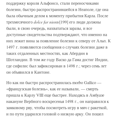
поддержку короля Альфонсо, стали переносчиками
болезни, быстро распространившейся в Неаполе, где она
была обычным делом к моменту прибытия Карла. После
трехмесячного
dolce far niente
[199] его люди должны
были, в свою очередь, нахвататься заразы, и все
доступные свидетельства подтверждают, что именно на
них лежит вина за появление болезни к северу от Альп. К
1497 г. появляются сообщения о случаях болезни даже в
таких отдаленных местностях, как Абердин в
Шотландии. В том же году Васко да Гама достиг Индии,
где сифилис был зафиксирован в 1498 г.; через семь лет
он объявился в Кантоне.
Но как ни быстро распространилась morbo Gallico —
«французская болезнь», как ее называли, — смерть
пришла к Карлу VIII еще быстрее. Находясь в Амбуазе
накануне Вербного воскресенья 1498 г., он направился к
замковому рву, чтобы посмотреть игру в мяч с ракеткой,
и по пути ударился головой о низкую арку. Он пошел