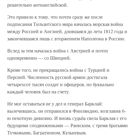
решительно антианглийской.
Это привело к тому, что почти сразу же после
подписания Тильзитского мира началась морская война
между Россией и Англией, длившаяся до лета 1812 года и
закончившаяся лишь с вторжением Наполеона в Россию.
Вслед за тем началась война с Австрией и почти
одновременно — со Швецией.
Кроме того, не прекращались войны с Турцией и
Персией. Численность русской армии достигала
четырехсот тысяч солдат и офицеров, но буквально
каждый человек был на счету.
Не мог оставаться не у дел и генерал Барклай:
вылечившись, он отправился в Финляндию, возглавив 6-
ю пехотную дивизию. И вновь судьба свела Барклая с его
будущими сподвижниками — Раевским, с тремя братьями
Тучковыми, Багратионом, Кульневым.