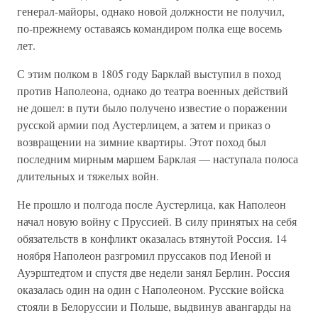
генерал-майоры, однако новой должности не получил,
по-прежнему оставаясь командиром полка еще восемь
лет.
С этим полком в 1805 году Барклай выступил в поход
против Наполеона, однако до театра военных действий
не дошел: в пути было получено известие о поражении
русской армии под Аустерлицем, а затем и приказ о
возвращении на зимние квартиры. Этот поход был
последним мирным маршем Барклая — наступала полоса
длительных и тяжелых войн.
Не прошло и полгода после Аустерлица, как Наполеон
начал новую войну с Пруссией. В силу принятых на себя
обязательств в конфликт оказалась втянутой Россия. 14
ноября Наполеон разгромил пруссаков под Иеной и
Ауэрштедтом и спустя две недели занял Берлин. Россия
оказалась один на один с Наполеоном. Русские войска
стояли в Белоруссии и Польше, выдвинув авангарды на