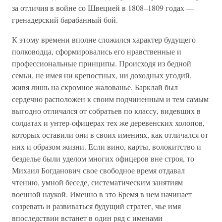
за отличия в войне со Швецией в 1808–1809 годах —
гренадерский барабанный бой.
К этому времени вполне сложился характер будущего
полководца, сформировались его нравственные и
профессиональные принципы. Происходя из бедной
семьи, не имея ни крепостных, ни доходных угодий,
живя лишь на скромное жалованье, Барклай был
сердечно расположен к своим подчиненным и тем самым
выгодно отличался от собратьев по классу, видевших в
солдатах и унтер-офицерах тех же деревенских холопов,
которых оставили они в своих имениях, как отличался от
них и образом жизни. Если вино, карты, волокитство и
безделье были уделом многих офицеров вне строя, то
Михаил Богданович свое свободное время отдавал
чтению, умной беседе, систематическим занятиям
военной наукой. Именно в это Бремя в нем начинает
созревать и развиваться будущий стратег, чье имя
впоследствии встанет в один ряд с именами