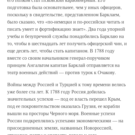
подготовка была основательнее, чем у иных офицеров,
поскольку в свидетельстве, представленном Барклаем,
было сказано, что «по-немецки и по-российски читать и
писать умеет и фортификацию знает». Два года упорной
учебы и безупречной службы понадобились Барклаю на
то, чтобы в шестнадцать лет получить офицерский чин, и
еще десять лет, чтобы стать капитаном. В 1788 году
вместе со своим начальником генерал-поручиком
принцем Ангальтом капитан Барклай отправляется на
театр военных действий — против турок к Очакову.
Войны между Россией и Турцией к тому времени велись
уже более ста лет. К 1788 году Россия добилась
значительных успехов — под ее власть перешел Крым,
под ее покровительством оказалась Грузия, ее корабли
вышли на просторы Черного моря. Военные успехи
России подкреплялись успехами экономическими — на
присоединенных землях, названных Новороссией,
строились порты и крепости, города и села,