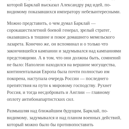
которой Барклай высказал Александру ряд идей, по-
видимому показавшихся императору небезынтересными.
Можно представить, о чем думал Барклай —
сорокашестилетний боевой генерал, зрелый стратег,
оказавшись в тишине и покое домашнего мемельского
лазарета. Конечно же, он вспоминал и о только что
закончившейся кампании и задумывался над кампаниями
предстоящими. А в том, что они должны быть, сомнений
не было: Наполеон находился на вершине могущества,
континентальная Европа была почти полностью им
покорена, наступала очередь России — последнего
препятствия на пути к мировому господству. Рухнет
Россия, и тогда несдобровать и Англии — главному
оплоту антибонапартистских сил.
Размышляя над ближайшим будущим, Барклай, по-
видимому, задумывался и над планом военных действий,
который можно было бы противопоставить