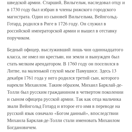
шведской армии. Старший, Вильгельм, наследовал отцу и
в 1730 году был избран в члены рижского городского
магистрата. Один из сыновей Вильгельма, Вейнгольд-
Готард, родился в Риге в 1726 году. Он служил в
российской императорской армии и вышел в отставку
поручиком.
Бедный офицер, выслуживший лишь чин одиннадцатого
класса, не имел ни крестьян, ни земли и вынужден был
стать мелким арендатором. В 1760 году он поселился в
Литве, на маленькой глухой мызе Памушисе. Здесь 13
декабря 1761 года у него родился третий сын, которого
нарекли Михаилом. Таким образом, Михаил Барклай-де-
Толли был русским гражданином в четвертом поколении
и сыном офицера русской армии. Так как отца мальчика
звали Вейнгольд Готард и второе его имя в переводе на
русский язык означало «Богом данный», впоследствии
Михаила Барклая-де-Толли стали именовать Михаилом
Богдановичем.