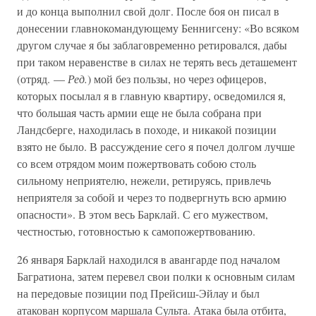
и до конца выполнил свой долг. После боя он писал в
донесении главнокомандующему Беннигсену: «Во всяком
другом случае я бы заблаговременно ретировался, дабы
при таком неравенстве в силах не терять весь деташемент
(отряд. —
Ред.
) мой без пользы, но через офицеров,
которых посылал я в главную квартиру, осведомился я,
что большая часть армии еще не была собрана при
Ландсберге, находилась в походе, и никакой позиции
взято не было. В рассуждение сего я почел долгом лучше
со всем отрядом моим пожертвовать собою столь
сильному неприятелю, нежели, ретируясь, привлечь
неприятеля за собой и через то подвергнуть всю армию
опасности». В этом весь Барклай. С его мужеством,
честностью, готовностью к самопожертвованию.
26 января Барклай находился в авангарде под началом
Багратиона, затем перевел свои полки к основным силам
на передовые позиции под Прейсиш-Эйлау и был
атакован корпусом маршала Сульта. Атака была отбита,