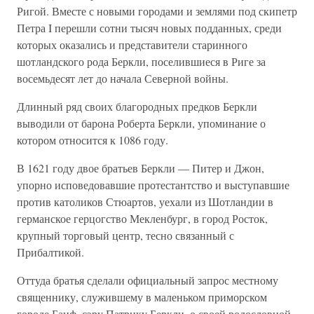
Ригой. Вместе с новыми городами и землями под скипетр
Петра I перешли сотни тысяч новых подданных, среди
которых оказались и представители старинного
шотландского рода Беркли, поселившиеся в Риге за
восемьдесят лет до начала Северной войны.
Длинный ряд своих благородных предков Беркли
выводили от барона Роберта Беркли, упоминание о
котором относится к 1086 году.
В 1621 году двое братьев Беркли — Питер и Джон,
упорно исповедовавшие протестантство и выступавшие
против католиков Стюартов, уехали из Шотландии в
германское герцогство Мекленбург, в город Росток,
крупный торговый центр, тесно связанный с
Прибалтикой.
Оттуда братья сделали официальный запрос местному
священнику, служившему в маленьком приморском
городе Банф, сэру Патрику Беркли, о своей родословной