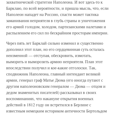
захватнической стратегии Наполеона. И вот здесь-то к
Барклаю, по всей вероятности, и пришла мысль, что, если
Наполеон нападет на Россию, спасти может тактика
заманивания неприятеля в глубь страны и уничтожения
его армий голодом, холодом, партизанскими налетами и
распылением его сил по бескрайним просторам империи.
Через пять лет Барклай сильно изменил и существенно
дополнил этот план, но его сердцевинная суть осталась
неизменной — отступая, обескровить, измотать,
выморить и выморозить армию неприятеля. План этот
впоследствии получил и кое-какие отголоски. Так,
сподвижник Наполеона, главный интендант великой
армии, генерал граф Матье Дюма (его иногда путают с
другим наполеоновским генералом — Дюма — отцом и
дедом знаменитых писателей) рассказывал в своих
воспоминаниях, что накануне открытия военных
действий в 1812 году он встретился в Берлине с
известным немецким историком античности Бертольдом