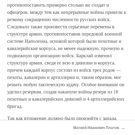
противопоставить примерно столько же солдат и
офицеров, между тем как непрерывные войны привели к
резкому сокращению численности русских войск.
Следовало также произвести серьезные перемены в
структуре армии, противопоставив передовой военной
системе Наполеона, основой которой были пехотные и
кавалерийские корпуса, не менее надежную, прочную и
подвижную организацию войск. Барклай изменил
структуру армии, сведя ее всю в дивизии и корпуса,
причем каждый корпус состоял из войск трех родов —
пехоты, кавалерии и артиллерии и, таким образом, мог
решать любую тактическую задачу. Особое внимание он
уделил резервам, создав накануне войны резерв из 18
пехотных и кавалерийских дивизий и 4 артиллерийских
бригад.
Так как вторжение должно было произойти с запада,
соответствующим образом готовился и будущий театр
→
Матвей Иванович Платов
военных действий.