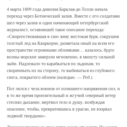
4 марта 1809 года дивизия Барклая-де-Толли начала
переход через Ботнический залив. Вместе с его солдатами
шел через залив и один начинающий петербургский
журналист, оставивший такое описание перехода:
«Свирепствовавшая в сию зиму жестокая буря, сокрушив
толстый лед на Кваркерне, разметала оный на всем его
пространстве огромными обломками… казалось, будто
волны морские замерзли мгновенно, в минуту сильной
зыби. Надлежало то карабкаться по льдинам, то
сворачивать их на сторону, то выбиваться из глубокого
снега, покрытого облоем (наледью. —
Ред.
).
Пот лился с чела воинов от излишнего напряжения сил, и
в то же время пронзительный и жгучий северный ветер
стеснял дыхание, мертвил тело и душу, возбуждая
опасение, чтобы, превратившись в ураган, не взорвал
ледяной твердыни».
Дивизия прошла за двое суток около ста верст. Не желая