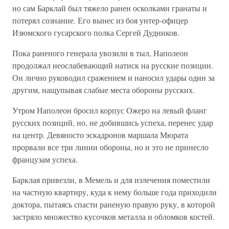
но сам Барклай был тяжело ранен осколками гранаты и
потерял сознание. Его вынес из боя унтер-офицер
Изюмского гусарского полка Сергей Дудников.
Пока раненого генерала увозили в тыл, Наполеон
продолжал неослабевающий натиск на русские позиции.
Он лично руководил сражением и наносил удары один за
другим, нащупывая слабые места обороны русских.
Утром Наполеон бросил корпус Ожеро на левый фланг
русских позиций, но, не добившись успеха, перенес удар
на центр. Девяносто эскадронов маршала Мюрата
прорвали все три линии обороны, но и это не принесло
французам успеха.
Барклая привезли, в Мемель и для излечения поместили
на частную квартиру, куда к нему больше года приходили
доктора, пытаясь спасти раненую правую руку, в которой
застряло множество кусочков металла и обломков костей.