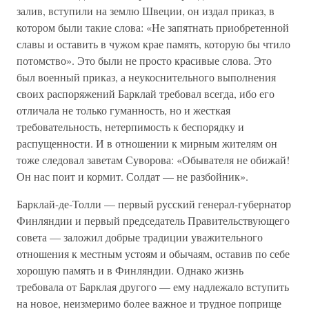
залив, вступили на землю Швеции, он издал приказ, в
котором были такие слова: «Не запятнать приобретенной
славы и оставить в чужом крае память, которую бы чтило
потомство». Это были не просто красивые слова. Это
был военный приказ, а неукоснительного выполнения
своих распоряжений Барклай требовал всегда, ибо его
отличала не только гуманность, но и жесткая
требовательность, нетерпимость к беспорядку и
распущенности. И в отношении к мирным жителям он
тоже следовал заветам Суворова: «Обывателя не обижай!
Он нас поит и кормит. Солдат — не разбойник».
Барклай-де-Толли — первый русский генерал-губернатор
Финляндии и первый председатель Правительствующего
совета — заложил добрые традиции уважительного
отношения к местным устоям и обычаям, оставив по себе
хорошую память и в Финляндии. Однако жизнь
требовала от Барклая другого — ему надлежало вступить
на новое, неизмеримо более важное и трудное поприще