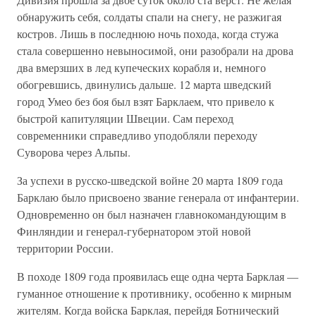
обнаружить себя, солдаты спали на снегу, не разжигая
костров. Лишь в последнюю ночь похода, когда стужа
стала совершенно невыносимой, они разобрали на дрова
два вмерзших в лед купеческих корабля и, немного
обогревшись, двинулись дальше. 12 марта шведский
город Умео без боя был взят Барклаем, что привело к
быстрой капитуляции Швеции. Сам переход
современники справедливо уподобляли переходу
Суворова через Альпы.
За успехи в русско-шведской войне 20 марта 1809 года
Барклаю было присвоено звание генерала от инфантерии.
Одновременно он был назначен главнокомандующим в
Финляндии и генерал-губернатором этой новой
территории России.
В походе 1809 года проявилась еще одна черта Барклая —
гуманное отношение к противнику, особенно к мирным
жителям. Когда войска Барклая, перейдя Ботнический