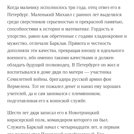
Когда мальчику исполнилось три года, отец отвез его в
Петербург. Маленький Михаил с ранних лет выделялся
среди сверстников серьезностью и прекрасной памятью,
способностями к истории и математике. Гордость и
упорство, равно как обретенные с годами хладнокровие и
мужество, отличали Барклая. Прямота и честность
дополняли эти качества, превращая юношу в идеального
военного, ибо именно такими качествами и должен
обладать будущий полководец. В Петербурге он жил и
воспитывался в доме дяди по матери — участника
Семилетней войны, бригадира русской армии фон
Вермелена. Тот не пожалел денег и нанял ему хороших
учителей, да и сам занимался с племянником,
подготавливая его к воинской службе.
Шести лет дядя записал его в Новотроицкий
кирасирский полк, командиром которого он был.
Служить Барклай начал с четырнадцати лет, и первым
его полком стал Псковский карабинерный. Его