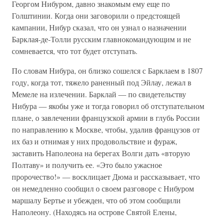
Георгом Нибуром, давно знакомым ему еще по
Голштинии. Когда они заговорили о предстоящей
кампании, Нибур сказал, что он узнал о назначении
Барклая-де-Толли русским главнокомандующим и не
сомневается, что тот будет отступать.
По словам Нибура, он близко сошелся с Барклаем в 1807
году, когда тот, тяжело раненный под Эйлау, лежал в
Мемеле на излечении. Барклай — по свидетельству
Нибура — якобы уже и тогда говорил об отступательном
плане, о завлечении французской армии в глубь России
по направлению к Москве, чтобы, удалив французов от
их баз и отнимая у них продовольствие и фураж,
заставить Наполеона на берегах Волги дать «вторую
Полтаву» и получить ее. «Это было ужасное
пророчество!» — восклицает Дюма и рассказывает, что
он немедленно сообщил о своем разговоре с Нибуром
маршалу Бертье и убежден, что об этом сообщили
Наполеону. (Находясь на острове Святой Елены,