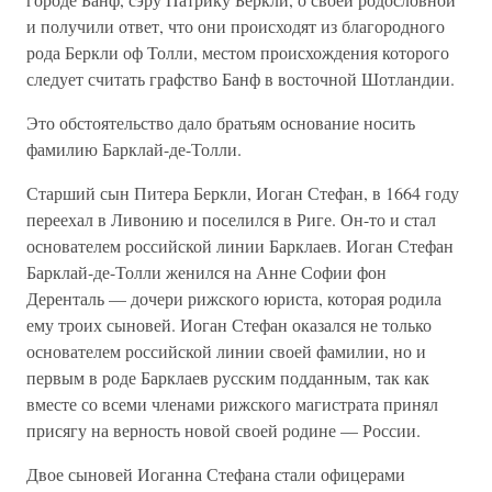
и получили ответ, что они происходят из благородного
рода Беркли оф Толли, местом происхождения которого
следует считать графство Банф в восточной Шотландии.
Это обстоятельство дало братьям основание носить
фамилию Барклай-де-Толли.
Старший сын Питера Беркли, Иоган Стефан, в 1664 году
переехал в Ливонию и поселился в Риге. Он-то и стал
основателем российской линии Барклаев. Иоган Стефан
Барклай-де-Толли женился на Анне Софии фон
Деренталь — дочери рижского юриста, которая родила
ему троих сыновей. Иоган Стефан оказался не только
основателем российской линии своей фамилии, но и
первым в роде Барклаев русским подданным, так как
вместе со всеми членами рижского магистрата принял
присягу на верность новой своей родине — России.
Двое сыновей Иоганна Стефана стали офицерами