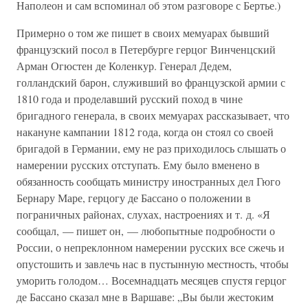
Наполеон и сам вспоминал об этом разговоре с Бертье.)
Примерно о том же пишет в своих мемуарах бывший
французский посол в Петербурге герцог Винченцский
Арман Огюстен де Коленкур. Генерал Дедем,
голландский барон, служивший во французской армии с
1810 года и проделавший русский поход в чине
бригадного генерала, в своих мемуарах рассказывает, что
накануне кампании 1812 года, когда он стоял со своей
бригадой в Германии, ему не раз приходилось слышать о
намерении русских отступать. Ему было вменено в
обязанность сообщать министру иностранных дел Гюго
Бернару Маре, герцогу де Бассано о положении в
пограничных районах, слухах, настроениях и т. д. «Я
сообщал, — пишет он, — любопытные подробности о
России, о непреклонном намерении русских все сжечь и
опустошить и завлечь нас в пустынную местность, чтобы
уморить голодом… Восемнадцать месяцев спустя герцог
де Бассано сказал мне в Варшаве: „Вы были жестоким