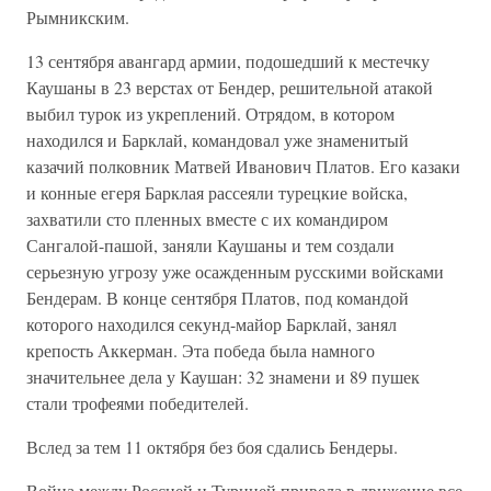
Рымникским.
13 сентября авангард армии, подошедший к местечку
Каушаны в 23 верстах от Бендер, решительной атакой
выбил турок из укреплений. Отрядом, в котором
находился и Барклай, командовал уже знаменитый
казачий полковник Матвей Иванович Платов. Его казаки
и конные егеря Барклая рассеяли турецкие войска,
захватили сто пленных вместе с их командиром
Сангалой-пашой, заняли Каушаны и тем создали
серьезную угрозу уже осажденным русскими войсками
Бендерам. В конце сентября Платов, под командой
которого находился секунд-майор Барклай, занял
крепость Аккерман. Эта победа была намного
значительнее дела у Каушан: 32 знамени и 89 пушек
стали трофеями победителей.
Вслед за тем 11 октября без боя сдались Бендеры.
Война между Россией и Турцией привела в движение все