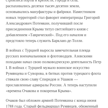
распахивались десятки тысяч десятин земли,
основывались мануфактуры и фабрики. Наместником
новых территорий стал фаворит императрицы Григорий
Александрович Потемкин, получивший после
присоединения Крыма титул светлейшего князя с
добавлением «Таврический». Под его началом и
предстояло теперь служить Барклаю-де-Толли.
В войнах с Турцией выросла замечательная плеяда
русских военачальников и флотоводцев. Азовскими
походами начал свою полководческую деятельность Петр
I. В войнах с Турцией мужало воинское искусство
Румянцева и Суворова, в битвах против турецкого флота
стяжали свою славу Спиридов и Ушаков —
прославленные адмиралы России. А теперь наступили
«времена Очакова и покоренья Крыма».
Очаков был обложен армией Потемкина с конца июня
1788 года. Старый фельдмаршал Румянцев, обиженный