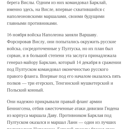
берега Вислы. Одним из них командовал Барклай,
именно здесь, на Висле, впервые схватившийся с
наполеоновскими маршалами, своими будущими
главными противниками.
16 ноября войска Наполеона заняли Варшаву.
Форсировав Вислу, они попытались окружить русские
войска, сосредоточенные у Пултуска, но их план был
сорван, и в большой степени эта заслуга принадлежала
генерал-майору Барклаю, который 14 декабря в сражении
под Пултуском командовал оконечностью русского
правого фланга. Впервые под его началом оказалось пять
полков — три егерских, Тенгинский мушкетерский и
Польский конный.
Они надежно прикрывали правый фланг армии
Беннигсена, отбив ожесточенные атаки дивизии Гюдена
из корпуса маршала Даву. Противником Барклая под
Пултуском оказался и маршал Ланн — один из лучших
полководцев Наполеона. Барклай дважды бросал свои