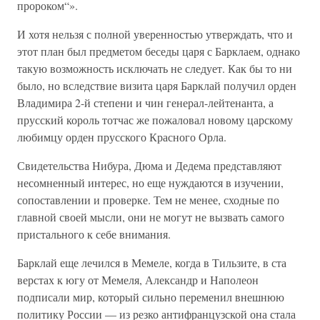
пророком“».
И хотя нельзя с полной уверенностью утверждать, что и
этот план был предметом беседы царя с Барклаем, однако
такую возможность исключать не следует. Как бы то ни
было, но вследствие визита царя Барклай получил орден
Владимира 2-й степени и чин генерал-лейтенанта, а
прусский король тотчас же пожаловал новому царскому
любимцу орден прусского Красного Орла.
Свидетельства Нибура, Дюма и Дедема представляют
несомненный интерес, но еще нуждаются в изучении,
сопоставлении и проверке. Тем не менее, сходные по
главной своей мысли, они не могут не вызвать самого
пристального к себе внимания.
Барклай еще лечился в Мемеле, когда в Тильзите, в ста
верстах к югу от Мемеля, Александр и Наполеон
подписали мир, который сильно переменил внешнюю
политику России — из резко антифранцузской она стала