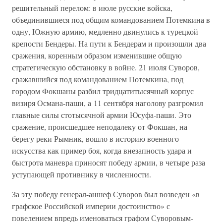
решительный перелом: в июле русские войска,
объединившиеся под общим командованием Потемкина в
одну, Южную армию, медленно двинулись к турецкой
крепости Бендеры. На пути к Бендерам и произошли два
сражения, коренным образом изменившие общую
стратегическую обстановку в войне. 21 июля Суворов,
сражавшийся под командованием Потемкина, под
городом Фокшаны разбил тридцатитысячный корпус
визиря Османа-паши, а 11 сентября наголову разгромил
главные силы стотысячной армии Юсуфа-паши. Это
сражение, происшедшее неподалеку от Фокшан, на
берегу реки Рымник, вошло в историю военного
искусства как пример боя, когда внезапность удара и
быстрота маневра приносят победу армии, в четыре раза
уступающей противнику в численности.
За эту победу генерал-аншеф Суворов был возведен «в
графское Российской империи достоинство» с
повелением впредь именоваться графом Суворовым-