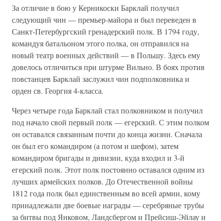
За отличие в бою у Керникоски Барклай получил
следующий чин — премьер-майора и был переведен в
Санкт-Петербургский гренадерский полк. В 1794 году,
командуя батальоном этого полка, он отправился на
новый театр военных действий — в Польшу. Здесь ему
довелось отличиться при штурме Вильно. В боях против
повстанцев Барклай заслужил чин подполковника и
орден св. Георгия 4-класса.
Через четыре года Барклай стал полковником и получил
под начало свой первый полк — егерский. С этим полком
он оставался связанным почти до конца жизни. Сначала
он был его командиром (а потом и шефом), затем
командиром бригады и дивизии, куда входил и 3-й
егерский полк. Этот полк постоянно оставался одним из
лучших армейских полков. До Отечественной войны
1812 года полк был единственным во всей армии, кому
принадлежали две боевые награды — серебряные трубы
за битвы под Янковом, Ландсбергом и Прейсиш-Эйлау и