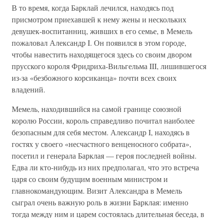
В то время, когда Барклай лечился, находясь под
присмотром приехавшей к нему жены и нескольких
девушек-воспитанниц, живших в его семье, в Мемель
пожаловал Александр I. Он появился в этом городе,
чтобы навестить находящегося здесь со своим двором
прусского короля Фридриха-Вильгельма III, лишившегося
из-за «безбожного корсиканца» почти всех своих
владений.
Мемель, находившийся на самой границе союзной
королю России, король справедливо почитал наиболее
безопасным для себя местом. Александр I, находясь в
гостях у своего «несчастного венценосного собрата»,
посетил и генерала Барклая — героя последней войны.
Едва ли кто-нибудь из них предполагал, что это встреча
царя со своим будущим военным министром и
главнокомандующим. Визит Александра в Мемель
сыграл очень важную роль в жизни Барклая: именно
тогда между ним и царем состоялась длительная беседа, в