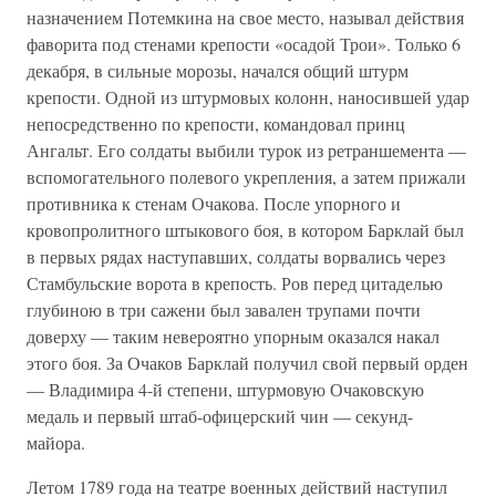
назначением Потемкина на свое место, называл действия
фаворита под стенами крепости «осадой Трои». Только 6
декабря, в сильные морозы, начался общий штурм
крепости. Одной из штурмовых колонн, наносившей удар
непосредственно по крепости, командовал принц
Ангальт. Его солдаты выбили турок из ретраншемента —
вспомогательного полевого укрепления, а затем прижали
противника к стенам Очакова. После упорного и
кровопролитного штыкового боя, в котором Барклай был
в первых рядах наступавших, солдаты ворвались через
Стамбульские ворота в крепость. Ров перед цитаделью
глубиною в три сажени был завален трупами почти
доверху — таким невероятно упорным оказался накал
этого боя. За Очаков Барклай получил свой первый орден
— Владимира 4-й степени, штурмовую Очаковскую
медаль и первый штаб-офицерский чин — секунд-
майора.
Летом 1789 года на театре военных действий наступил