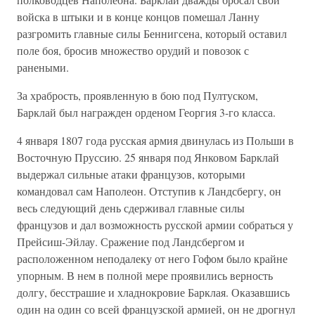
войска в штыки и в конце концов помешал Ланну
разгромить главные силы Беннигсена, который оставил
поле боя, бросив множество орудий и повозок с
ранеными.
За храбрость, проявленную в бою под Пултуском,
Барклай был награжден орденом Георгия 3-го класса.
4 января 1807 года русская армия двинулась из Польши в
Восточную Пруссию. 25 января под Янковом Барклай
выдержал сильные атаки французов, которыми
командовал сам Наполеон. Отступив к Ландсбергу, он
весь следующий день сдерживал главные силы
французов и дал возможность русской армии собраться у
Прейсиш-Эйлау. Сражение под Ландсбергом и
расположенном неподалеку от него Гофом было крайне
упорным. В нем в полной мере проявились верность
долгу, бесстрашие и хладнокровие Барклая. Оказавшись
один на один со всей французской армией, он не дрогнул