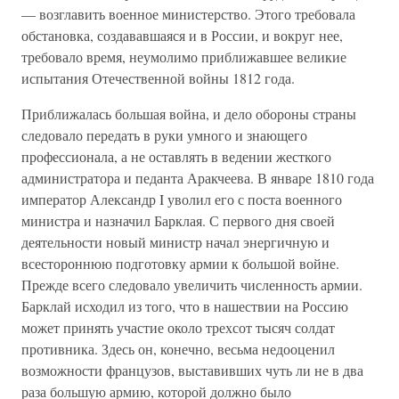
— возглавить военное министерство. Этого требовала
обстановка, создававшаяся и в России, и вокруг нее,
требовало время, неумолимо приближавшее великие
испытания Отечественной войны 1812 года.
Приближалась большая война, и дело обороны страны
следовало передать в руки умного и знающего
профессионала, а не оставлять в ведении жесткого
администратора и педанта Аракчеева. В январе 1810 года
император Александр I уволил его с поста военного
министра и назначил Барклая. С первого дня своей
деятельности новый министр начал энергичную и
всестороннюю подготовку армии к большой войне.
Прежде всего следовало увеличить численность армии.
Барклай исходил из того, что в нашествии на Россию
может принять участие около трехсот тысяч солдат
противника. Здесь он, конечно, весьма недооценил
возможности французов, выставивших чуть ли не в два
раза большую армию, которой должно было