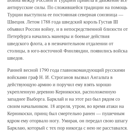
антирусские силы. По сложившейся традиции на помощь
Турции выступила ее постоянная северная союзница —
Швеция. Летом 1788 года шведский король Густав III
объявил России войну, и в непосредственной близости от
Петербурга начались маневры и боевые действия
шведского флота, а в незначительном отдалении от
столицы, в юго-восточной Финляндии, появились войска
шведов.
Ранней весной 1790 года главнокомандующий русскими
войсками граф Н. И. Строганов вызвал Ангальта в
действующую армию и поручил ему взять хорошо
укрепленную деревню Керникоски, расположенную
западнее Выборга. Барклай и на этот раз был рядом со
своим начальником. 18 апреля, утром, во время атаки на
Керникоски, принц был смертельно ранен — пушечным
ядром ему оторвало ногу. Умирая, он передал свою шпагу
Барклаю, который с тех пор никогда с нею не расставался.