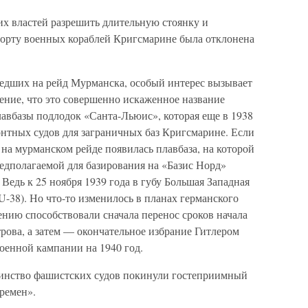
их властей разрешить длительную стоянку и
орту военных кораблей Кригсмарине была отклонена
едших на рейд Мурманска, особый интерес вызывает
ение, что это совершенно искаженное название
лавбазы подлодок «Санта-Льюис», которая еще в 1938
онтных судов для заграничных баз Кригсмарине. Если
а на мурманском рейде появилась плавбаза, на которой
дполагаемой для базирования на «Базис Норд»
едь к 25 ноября 1939 года в губу Большая Западная
U-38). Но что-то изменилось в планах германского
нию способствовали сначала перенос сроков начала
рова, а затем — окончательное избрание Гитлером
оенной кампании на 1940 год.
инство фашистских судов покинули гостеприимный
ремен».