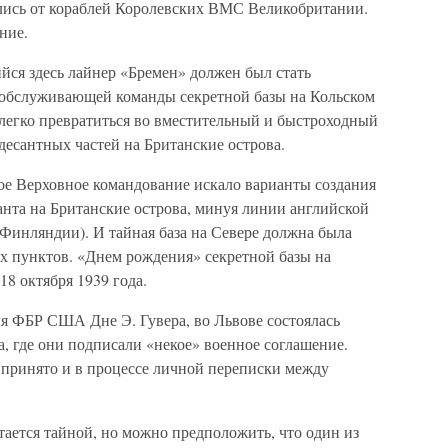
лись от кораблей Королевских ВМС Великобритании.
ние.
ийся здесь лайнер «Бремен» должен был стать
у обслуживающей команды секретной базы на Кольском
легко превратиться во вместительный и быстроходный
десантных частей на Британские острова.
кое Верховное командование искало варианты создания
анта на Британские острова, минуя линии английской
Финляндии). И тайная база на Севере должна была
ых пунктов. «Днем рождения» секретной базы на
18 октября 1939 года.
ля ФБР США Дне Э. Гувера, во Львове состоялась
а, где они подписали «некое» военное соглашение.
 принято и в процессе личной переписки между
стается тайной, но можно предположить, что один из