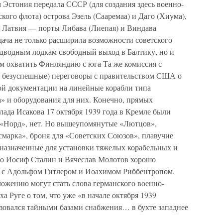
 Эстония передала СССР (для создания здесь военно-
кого флота) острова Эзель (Сааремаа) и Даго (Хиума),
а Латвия — порты Либава (Лиепая) и Виндава
дача не только расширила возможности советского
дводным лодкам свободный выход в Балтику, но и
м охватить Финляндию с юга Та же комиссия с
а, безуспешные) переговоры с правительством США о
ой документации на линейные корабли типа
 и оборудования для них. Конечно, прямых
клада Исакова 17 октября 1939 года в Кремле были
 «Норд», нет. Но вышеупомянутые «Лютцов»,
марка», броня для «Советских Союзов», плавучие
назначенные для установки тяжелых корабельных и
что Иосиф Сталин и Вячеслав Молотов хорошо
м с Адольфом Гитлером и Иоахимом Риббентропом.
жению могут стать слова германского военно-
а Руге о том, что уже «в начале октября 1939
зовался тайными базами снабжения… в бухте западнее