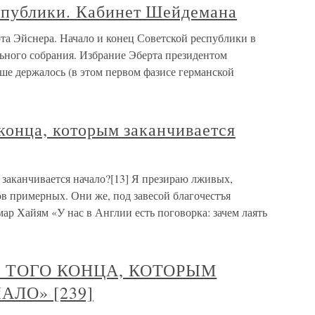
спублики. Кабинет Шейдемана
та Эйснера. Начало и конец Советской республики в
ного собрания. Избрание Эберта президентом
е держалось (в этом первом фазисе германской
 конца, которым заканчивается
м заканчивается начало?[13] Я презираю лживых,
в примерных. Они же, под завесой благочестъя
ар Хайям «У нас в Англии есть поговорка: зачем лаять
АЛО ТОГО КОНЦА, КОТОРЫМ
ЛО» [239]