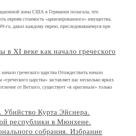
ационной зоны США в Германии полагала, что
ить евреям стоимость «ариизированного» имущества.
949-го, давал каждому еврею, преследовавшемуся при
ы в XI веке как начало греческого
к начало греческого царства Отождествить начало
 «греческого царства» заставляет нас несколько ярких
отличие от Ветхого, существует «в оригинале» только
. Убийство Курта Эйснера.
кой республики в Мюнхене.
онального собрания. Избрание