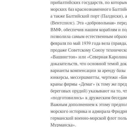
прибалтийских государств, по которым
морских баз краснознаменного Балтийс
а также Балтийский порт (Палдиски), 
(Вентспилс). Эта «добровольная» пере
ВМФ, обеспечив нашим кораблям и по
позволила самым естественным образо
февраля по май 1939 года вела (правд
продаже Советскому Союзу техническ
«Вашингтон» или «Северная Каролина»
доказательств, что основной темой до
варианты компенсации за аренду базы
юнкерсы, мессершмитты, чертежи «Бис
краны фирмы «Демаг» (к тому же пред
береговых орудий) указывают на то, 
«подготовились» к дружеским беседа
Важным дополнением к этому предполо
морского историка и адмирала Фридрих
германский военно-морской флот поль
Мурманска».