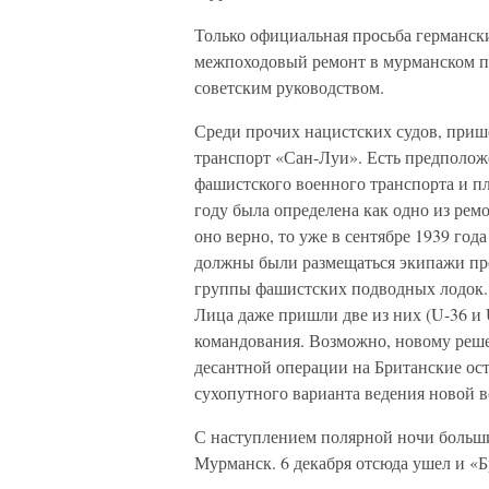
Только официальная просьба германск
межпоходовый ремонт в мурманском п
советским руководством.
Среди прочих нацистских судов, приш
транспорт «Сан-Луи». Есть предполож
фашистского военного транспорта и п
году была определена как одно из рем
оно верно, то уже в сентябре 1939 год
должны были размещаться экипажи пре
группы фашистских подводных лодок. В
Лица даже пришли две из них (U-36 и 
командования. Возможно, новому реше
десантной операции на Британские ост
сухопутного варианта ведения новой в
С наступлением полярной ночи больш
Мурманск. 6 декабря отсюда ушел и «Б