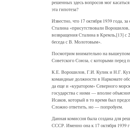
решенных здесь вопросов мог касаться
эта гипотеза?
Известно, что 17 октября 1939 года, з
Сталина «присутствовали Ворошилов, К
возвращения Сталина в Кремль,[13] с 2
беседа с В. Молотовым».
Посмотрим внимательно на вышеупомя
Советского Союза, с которыми перед по
К.Е. Ворошилов, Г.И. Кулик и Н.Г. Ку
командные должности в Наркомате об
да еще и «куратором» Северного морск
государства с ними — вполне объясним
Исаков, который в то время был пред
Сложно ответить, но — попробуем.
Данная комиссия была создана для ре
СССР. Именно она к 17 октября 1939 