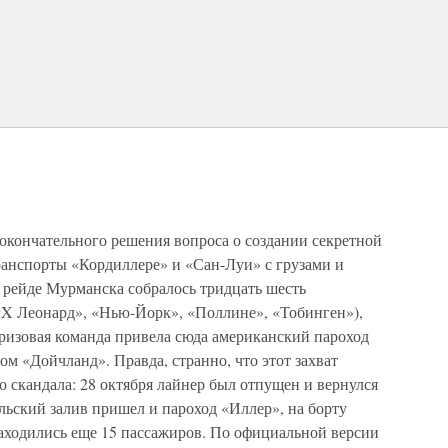
ь окончательного решения вопроса о создании секретной
анспорты «Кордиллере» и «Сан-Луи» с грузами и
а рейде Мурманска собралось тридцать шесть
 «X Леонард», «Нью-Йорк», «Поллине», «Тобинген»),
призовая команда привела сюда американский пароход
м «Дойчланд». Правда, странно, что этот захват
 скандала: 28 октября лайнер был отпущен и вернулся
льский залив пришел и пароход «Иллер», на борту
находились еще 15 пассажиров. По официальной версии