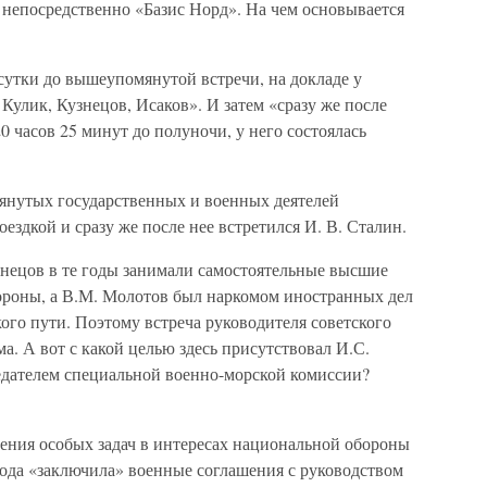
 непосредственно «Базис Норд». На чем основывается
а сутки до вышеупомянутой встречи, на докладе у
улик, Кузнецов, Исаков». И затем «сразу же после
0 часов 25 минут до полуночи, у него состоялась
нутых государственных и военных деятелей
ездкой и сразу же после нее встретился И. В. Сталин.
знецов в те годы занимали самостоятельные высшие
ороны, а В.М. Молотов был наркомом иностранных дел
ого пути. Поэтому встреча руководителя советского
а. А вот с какой целью здесь присутствовал И.С.
седателем специальной военно-морской комиссии?
шения особых задач в интересах национальной обороны
года «заключила» военные соглашения с руководством