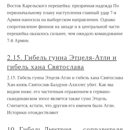
Восток Карельского перешейка: призрачная надежда По
первоначальному плану наступления главный удар 7-я
Армия наносила на выборгском направлении. Однако
сопротивление финнов на западе и в центральной части
перешейка оказалось сильнее, чем ожидало командование
7-й Армии.
2.15. Гибель гунна Этцеля-Атли и
гибель хана Святослава
2.15. Гибель гунна Этцеля-Атли и гибель хана Святослава
Хан-князь Святослав-Балдуин-Ахиллес убит. Как мы
видим ниже, его частичным отражением в германо-
скандинавском эпосе является также гунн Этцель.
Считается, кстати, что другим его именем было Атли.
Историки отождествляют
10. Гибель Дмитрия — соправителя