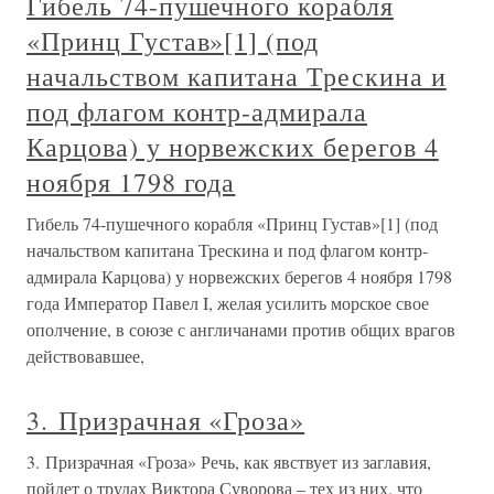
Гибель 74-пушечного корабля
«Принц Густав»[1] (под
начальством капитана Трескина и
под флагом контр-адмирала
Карцова) у норвежских берегов 4
ноября 1798 года
Гибель 74-пушечного корабля «Принц Густав»[1] (под
начальством капитана Трескина и под флагом контр-
адмирала Карцова) у норвежских берегов 4 ноября 1798
года Император Павел I, желая усилить морское свое
ополчение, в союзе с англичанами против общих врагов
действовавшее,
3. Призрачная «Гроза»
3. Призрачная «Гроза» Речь, как явствует из заглавия,
пойдет о трудах Виктора Суворова – тех из них, что