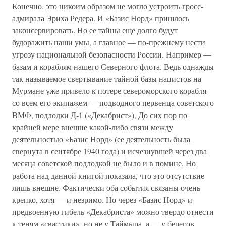
Конечно, это никоим образом не могло устроить гросс-
адмирала Эриха Редера. И «Базис Норд» пришлось
законсервировать. Но ее тайны еще долго будут
будоражить наши умы, а главное — по-прежнему нести
угрозу национальной безопасности России. Например —
базам и кораблям нашего Северного флота. Ведь однажды
так называемое свертывание тайной базы нацистов на
Мурмане уже привело к потере североморского корабля
со всем его экипажем — подводного первенца советского
ВМФ, подлодки Д-1 («Декабрист»), До сих пор по
крайней мере внешне какой-либо связи между
деятельностью «Базис Норд» (ее деятельность была
свернута в сентябре 1940 года) и исчезнувшей через два
месяца советской подлодкой не было и в помине. Но
работа над данной книгой показала, что это отсутствие
лишь внешне. Фактически оба события связаны очень
крепко, хотя — и незримо. Но через «Базис Норд» и
предвоенную гибель «Декабриста» можно твердо отнести
к теням «свастики», но не у Таймыра, а — у берегов