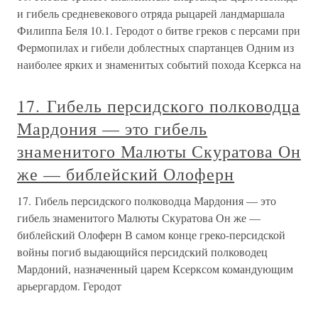
и гибель средневекового отряда рыцарей ландмаршала
Филиппа Беля 10.1. Геродот о битве греков с персами при
Фермопилах и гибели доблестных спартанцев Одним из
наиболее ярких и знаменитых событий похода Ксеркса на
17. Гибель персидского полководца
Мардония — это гибель
знаменитого Малюты Скуратова Он
же — библейский Олоферн
17. Гибель персидского полководца Мардония — это
гибель знаменитого Малюты Скуратова Он же —
библейский Олоферн В самом конце греко-персидской
войны погиб выдающийся персидский полководец
Мардоний, назначенный царем Ксерксом командующим
арьергардом. Геродот