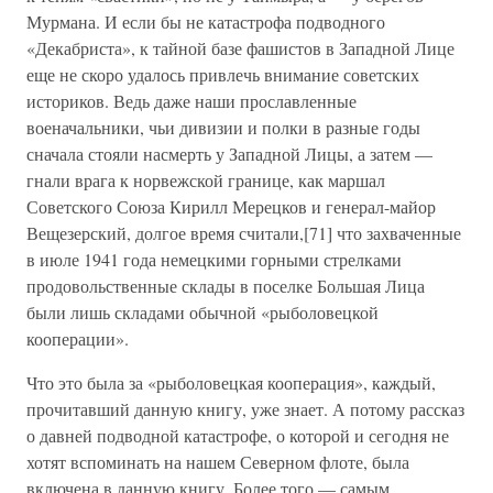
Мурмана. И если бы не катастрофа подводного
«Декабриста», к тайной базе фашистов в Западной Лице
еще не скоро удалось привлечь внимание советских
историков. Ведь даже наши прославленные
военачальники, чьи дивизии и полки в разные годы
сначала стояли насмерть у Западной Лицы, а затем —
гнали врага к норвежской границе, как маршал
Советского Союза Кирилл Мерецков и генерал-майор
Вещезерский, долгое время считали,[71] что захваченные
в июле 1941 года немецкими горными стрелками
продовольственные склады в поселке Большая Лица
были лишь складами обычной «рыболовецкой
кооперации».
Что это была за «рыболовецкая кооперация», каждый,
прочитавший данную книгу, уже знает. А потому рассказ
о давней подводной катастрофе, о которой и сегодня не
хотят вспоминать на нашем Северном флоте, была
включена в данную книгу. Более того — самым