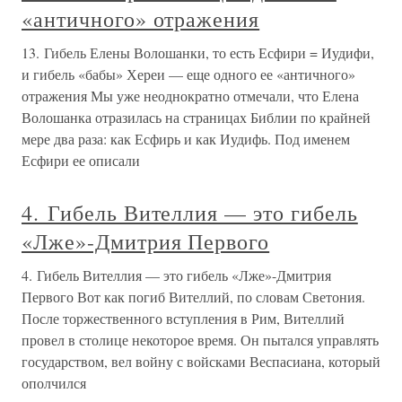
«античного» отражения
13. Гибель Елены Волошанки, то есть Есфири = Иудифи,
и гибель «бабы» Хереи — еще одного ее «античного»
отражения Мы уже неоднократно отмечали, что Елена
Волошанка отразилась на страницах Библии по крайней
мере два раза: как Есфирь и как Иудифь. Под именем
Есфири ее описали
4. Гибель Вителлия — это гибель
«Лже»-Дмитрия Первого
4. Гибель Вителлия — это гибель «Лже»-Дмитрия
Первого Вот как погиб Вителлий, по словам Светония.
После торжественного вступления в Рим, Вителлий
провел в столице некоторое время. Он пытался управлять
государством, вел войну с войсками Веспасиана, который
ополчился