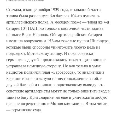
Сначала, в конце ноября 1939 года, в западной части
залива была развернута б-я батарея 104-го пушечно-
артиллерийского полка. А месяцем позже — такая же 4-я
батарея 104 ПАП, но только в восточной части залива —
на мысе Выев-Наволок. Обе артиллерийские батареи
имели на вооружении 152-мм тяжелые пушки Шнейдера,
которые были способны уничтожить любую цель на
подходах к Мотовскому заливу. И пока советско-
германская дружба продолжалась, такая защита вполне
устраивала немецкую сторону. Но как только в умах
нацистов появился план «Барбаросса», то аналитики в
Берлине иначе взглянули на местоположение и той, и
другой батарей и пришли к однозначному выводу, что
советские артиллеристы могут не только защитить вход в
тайную базу Кригсмарине, но еще и уничтожить любую
цель непосредственно в Мотовском заливе. В том числе
— германские суда.