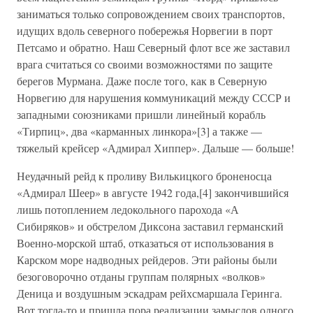
заниматься только сопровождением своих транспортов,
идущих вдоль северного побережья Норвегии в порт
Петсамо и обратно. Наш Северный флот все же заставил
врага считаться со своими возможностями по защите
берегов Мурмана. Даже после того, как в Северную
Норвегию для нарушения коммуникаций между СССР и
западными союзниками пришли линейный корабль
«Тирпиц», два «карманных линкора»[3] а также —
тяжелый крейсер «Адмирал Хиппер». Дальше — больше!
Неудачный рейд к проливу Вилькицкого броненосца
«Адмирал Шеер» в августе 1942 года,[4] закончившийся
лишь потоплением ледокольного парохода «А
Сибиряков» и обстрелом Диксона заставил германский
Военно-морской штаб, отказаться от использования в
Карском море надводных рейдеров. Эти районы были
безоговорочно отданы группам полярных «волков»
Деница и воздушным эскадрам рейхсмаршала Геринга.
Вот тогда-то и пришла пора реализации замыслов одного