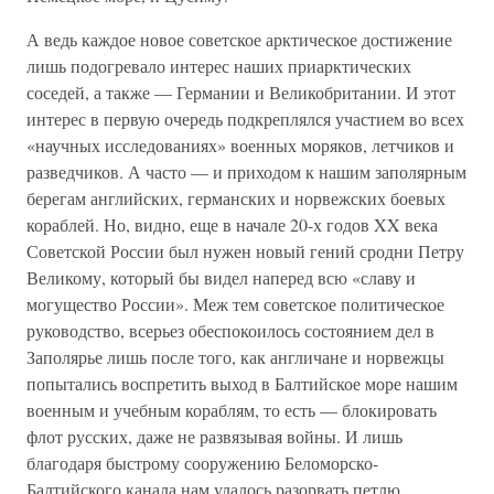
А ведь каждое новое советское арктическое достижение
лишь подогревало интерес наших приарктических
соседей, а также — Германии и Великобритании. И этот
интерес в первую очередь подкреплялся участием во всех
«научных исследованиях» военных моряков, летчиков и
разведчиков. А часто — и приходом к нашим заполярным
берегам английских, германских и норвежских боевых
кораблей. Но, видно, еще в начале 20-х годов XX века
Советской России был нужен новый гений сродни Петру
Великому, который бы видел наперед всю «славу и
могущество России». Меж тем советское политическое
руководство, всерьез обеспокоилось состоянием дел в
Заполярье лишь после того, как англичане и норвежцы
попытались воспретить выход в Балтийское море нашим
военным и учебным кораблям, то есть — блокировать
флот русских, даже не развязывая войны. И лишь
благодаря быстрому сооружению Беломорско-
Балтийского канала нам удалось разорвать петлю