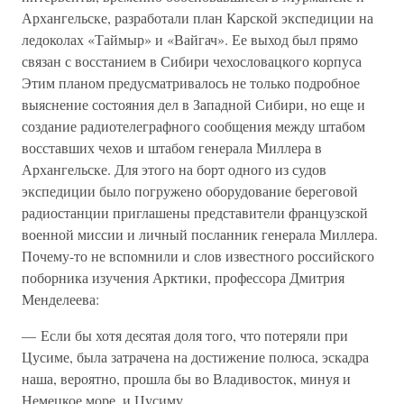
Архангельске, разработали план Карской экспедиции на
ледоколах «Таймыр» и «Вайгач». Ее выход был прямо
связан с восстанием в Сибири чехословацкого корпуса
Этим планом предусматривалось не только подробное
выяснение состояния дел в Западной Сибири, но еще и
создание радиотелеграфного сообщения между штабом
восставших чехов и штабом генерала Миллера в
Архангельске. Для этого на борт одного из судов
экспедиции было погружено оборудование береговой
радиостанции приглашены представители французской
военной миссии и личный посланник генерала Миллера.
Почему-то не вспомнили и слов известного российского
поборника изучения Арктики, профессора Дмитрия
Менделеева:
— Если бы хотя десятая доля того, что потеряли при
Цусиме, была затрачена на достижение полюса, эскадра
наша, вероятно, прошла бы во Владивосток, минуя и
Немецкое море, и Цусиму.