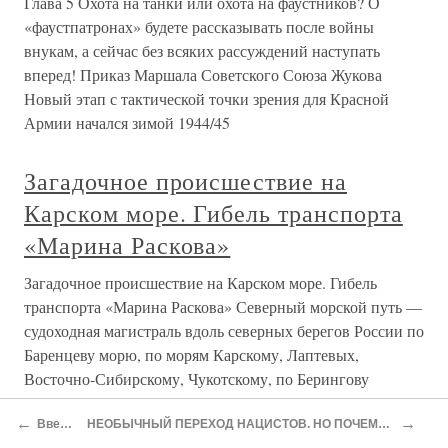
лежащем в жарких тропиках, или земли в Арктике и
Антарктике. Есть они и на карте Индийского океана —
на карте его дна,
Подводная защита
Подводная защита Противоторпедная защита (ПТЗ)
линейных кораблей типа «Кинг Джордж V», созданная
на основе обширных исследований по программе
«Джоб-74», проведенных в течение 30-х годов, потерпела
сокрушительное фиаско при атаке японской авиации
«Принс оф Уэллс» в
Тартесс — подводная Троя
Тартесс — подводная Троя Ученый-самоучка и купец-
миллионер Генрих Шлиман раскопал легендарную Трою,
воспетую Гомером. В начале нашего столетия Артур
←
→
Введение
НЕОБЫЧНЫЙ ПЕРЕХОД НАЦИСТОВ. НО ПОЧЕМУ ОНИ БЫЛИ БЕСПЕЧНЫ?
Эванс находит «Лабиринт», легендарный дворец