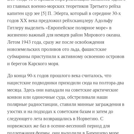
из главных военно-морских теоретиков Третьего рейха
капитен цур зее [5] П. Эберта, который в середине 30-х
годов XX века предложил рейхсканцлеру Адольфу
Гитлеру выделить «Европейское полярное море» в
жизненно важный для немцев район Мирового океана.
Летом 1943 года, сразу же после освобождения
новоземельских проливов ото льда, фашистские
субмарины приступили к активному освоению островов
и берегов Карского моря.
До конца 90-х годов прошлого века считалось, что
нацистские подводники приходили сюда на полтора-два
месяца. Здесь они нападали на советские арктические
конвои или одиночные суда, обстреливали наши
полярные радиостанции, ставили минные заграждения в
узостях и на подходах к советским базам и затем до
следующего лета возвращались в Норвегию. С
норвежских же баз в осенне-весенний период для
поддержания формы, они выходили в Баренцево море