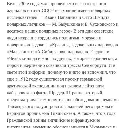
Ведь в 30-е годы уже прошедшего века со страниц
журналов и газет СССР не сходили имена полярных
исследователей — Ивана Папанина и Отто Шмидта,
полярных летчиков — М. Бабушкина и Б. Чухновского и
десятков наших полярных герое» В эти дни советские
люди искренне гордились подвигами моряков и
полярников ледокола «Красин», ледокольных пароходов
«Малыгин» и «А Сибиряков», пароходов «Седов» и
«Челюскин» да и многих других, которые героически, а
порой и жертвенно осваивали трассы Севморпути. И в
свете этой эйфории, почему-то никто не вспомнил, что
еще в 1912 году существовал проект германской
арктической экспедиции под началом лейтенанта
кайзеровского флота Шредер-Штранца, который
предусматривал самостоятельное обследование немцами
Таймырcкого полуострова для дальнейшего прохода в
Берингов пролив «на Тихий океан. А также, что в годы
Гражданской войны английские и французские
интервенты, временно обосновавшиеся в Мурманске и