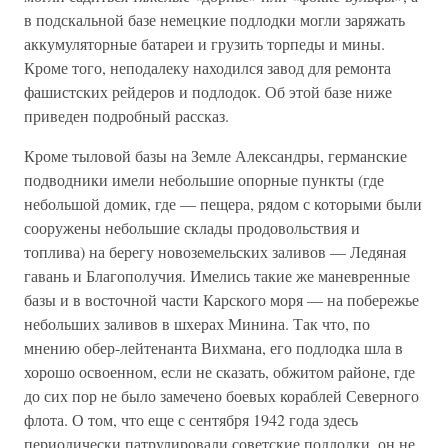
в подскальной базе немецкие подлодки могли заряжать
аккумуляторные батареи и грузить торпеды и мины.
Кроме того, неподалеку находился завод для ремонта
фашистских рейдеров и подлодок. Об этой базе ниже
приведен подробный рассказ.
Кроме тыловой базы на Земле Александры, германские
подводники имели небольшие опорные пункты (где
небольшой домик, где — пещера, рядом с которыми были
сооружены небольшие склады продовольствия и
топлива) на берегу новоземельских заливов — Ледяная
гавань и Благополучия. Имелись такие же маневренные
базы и в восточной части Карского моря — на побережье
небольших заливов в шхерах Минина. Так что, по
мнению обер-лейтенанта Вихмана, его подлодка шла в
хорошо освоенном, если не сказать, обжитом районе, где
до сих пор не было замечено боевых кораблей Северного
флота. О том, что еще с сентября 1942 года здесь
периодически патрулировали советские подлодки, он не