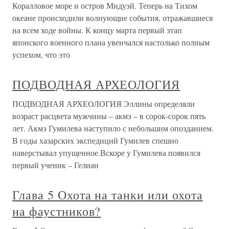
подводная археология — молодая наука, которая делает
лишь первые шаги.7 июня 1692 года крупнейший
торговый центр
Подводная война
Подводная война С конца 1942 г. американские
подводные лодки угрожали безопасности всей системы
морских коммуникаций Японии. Базировавшиеся вокруг
периметра Восточной Азии (Цейлон и Австралия, так же
как Пёрл-Харбор), они следовали по пятам за
императорским флотом
Подводная страна
Подводная страна Русские географические названия
можно найти в самых разных уголках карты мира, будь то
острова Россиян в коралловом архипелаге Туамоту,