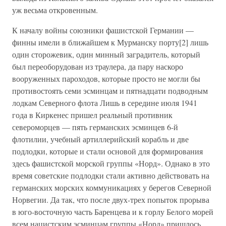
уж весьма откровенным.
К началу войны союзники фашистской Германии —
финны имели в ближайшем к Мурманску порту[2] лишь
один сторожевик, один минный заградитель, который
был переоборудован из траулера, да пару наскоро
вооруженных пароходов, которые просто не могли бы
противостоять семи эсминцам и пятнадцати подводным
лодкам Северного флота Лишь в середине июля 1941
года в Киркенес пришел реальный противник
североморцев — пять германских эсминцев 6-й
флотилии, учебный артиллерийский корабль и две
подлодки, которые и стали основой для формирования
здесь фашистской морской группы «Норд». Однако в это
время советские подлодки стали активно действовать на
германских морских коммуникациях у берегов Северной
Норвегии. Да так, что после двух-трех попыток прорыва
в юго-восточную часть Баренцева и к горлу Белого морей
всем нацистским эсминцам группы «Норд» пришлось