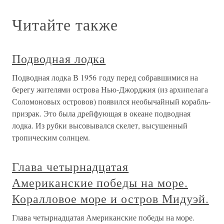
судоходная магистраль вдоль северных берегов России по
Баренцеву морю, по морям Карскому, Лаптевых,
Восточно-Сибирскому, Чукотскому, по Берингову
проливу и Берингову морю. Его
Подводная война
Подводная война В первый год войны британские
подводные лодки сумели добиться весьма скромных
результатов. Но с началом второго года началась вполне
серьезная подводная война, и теперь их активность
вызывала серьезные опасении. Больше не существовав
зоны, в которой не
Подводная археология
Подводная археология Земная кора может опускаться —
это общеизвестно. При этом под воду уходят строения и
целые города. Раскопками затонувших миров занимается