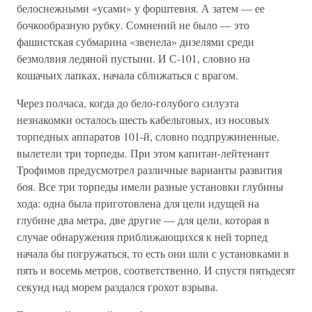
белоснежными «усами» у форштевня. А затем — ее
бочкообразную рубку. Сомнений не было — это
фашистская субмарина «звенела» дизелями среди
безмолвия ледяной пустыни. И С-101, словно на
кошачьих лапках, начала сближаться с врагом.
Через полчаса, когда до бело-голубого силуэта
незнакомки осталось шесть кабельтовых, из носовых
торпедных аппаратов 101-й, словно подпружиненные,
вылетели три торпеды. При этом капитан-лейтенант
Трофимов предусмотрел различные варианты развития
боя. Все три торпеды имели разные установки глубины
хода: одна была приготовлена для цели идущей на
глубине два метра, две другие — для цели, которая в
случае обнаружения приближающихся к ней торпед
начала бы погружаться, то есть они шли с установками в
пять и восемь метров, соответственно. И спустя пятьдесят
секунд над морем раздался грохот взрыва.