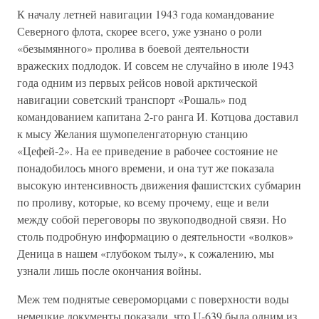
К началу летней навигации 1943 года командование
Северного флота, скорее всего, уже узнано о роли
«безымянного» пролива в боевой деятельности
вражеских подлодок. И совсем не случайно в июле 1943
года одним из первых рейсов новой арктической
навигации советский транспорт «Рошаль» под
командованием капитана 2-го ранга И. Котцова доставил
к мысу Желания шумопеленгаторную станцию
«Цефей-2». На ее приведение в рабочее состояние не
понадобилось много времени, и она тут же показала
высокую интенсивность движения фашистских субмарин
по проливу, которые, ко всему прочему, еще и вели
между собой переговоры по звукоподводной связи. Но
столь подробную информацию о деятельности «волков»
Деница в нашем «глубоком тылу», к сожалению, мы
узнали лишь после окончания войны.
Меж тем поднятые североморцами с поверхности воды
немецкие документы показали, что U-639 была одним из