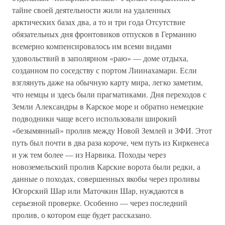
тайне своей деятельности жили на удаленных
арктических базах два, а то и три года Отсутствие
обязательных дня фронтовиков отпусков в Германию
всемерно компенсировалось им всеми видами
удовольствий в заполярном «раю» — доме отдыха,
созданном по соседству с портом Лиинахамари. Если
взглянуть даже на обычную карту мира, легко заметим,
что немцы и здесь были прагматиками. Дня переходов с
Земли Александры в Карское море и обратно немецкие
подводники чаще всего использовали широкий
«безымянный» пролив между Новой Землей и ЗФИ. Этот
путь был почти в два раза короче, чем путь из Киркенеса
и уж тем более — из Нарвика. Походы через
новоземельский пролив Карские ворота были редки, а
данные о походах, совершенных якобы через проливы
Югорский Шар или Маточкин Шар, нуждаются в
серьезной проверке. Особенно — через последний
пролив, о котором еще будет рассказано.