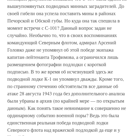
вышеупомянутых подводных минных заградителей. До
своей гибели она успела поставить мины в районах
Печорской и Обской губы. Но куда она так спешила в
момент встречи с С-101? Данный вопрос задан не
случайно. Необычно то, что в своих воспоминаниях
командующий Северным флотом, адмирал Арсений
Головко даже не упомянул об этой победе экипажа
капитан-лейтенанта Трофимова, а ограничился лишь
размещением фотографии подлодки с короткой
подписью. В то же время об исчезнувшей здесь же
подводной лодке К-1 он упомянул дважды. Кроме того,
по странному стечению обстоятельств все данные об
атаке 28 августа 1943 года без дополнительного анализа
были убраны в архив (по крайней мере — по открытым
данным). Как понять такое невнимание к совершенно не
ординарному событию военной поры? Ведь это была
единственная реальная победа подводной лодки
Северного флота над вражеской подлодкой да еще и у