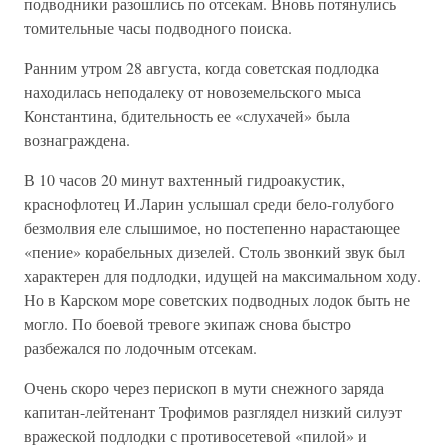
подводники разошлись по отсекам. Вновь потянулись
томительные часы подводного поиска.
Ранним утром 28 августа, когда советская подлодка
находилась неподалеку от новоземельского мыса
Константина, бдительность ее «слухачей» была
вознаграждена.
В 10 часов 20 минут вахтенный гидроакустик,
краснофлотец И.Ларин услышал среди бело-голубого
безмолвия еле слышимое, но постепенно нарастающее
«пение» корабельных дизелей. Столь звонкий звук был
характерен для подлодки, идущей на максимальном ходу.
Но в Карском море советских подводных лодок быть не
могло. По боевой тревоге экипаж снова быстро
разбежался по лодочным отсекам.
Очень скоро через перископ в мути снежного заряда
капитан-лейтенант Трофимов разглядел низкий силуэт
вражеской подлодки с противосетевой «пилой» и