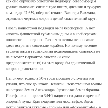
как оно окружило советскую подлодку, североморцам
удалось выловить сигнальную книгу, дневник и тужурку
командира U-639, обер-лейтенанта Вальтера Вихмана,
отдельные чертежи лодки и целый спасательный круг.
Гибель нацистской подлодки была бесспорной. А вот
«полет» фашистской субмарины днем и в крейсерском
положении — странен. Разве что немцы не опасались
здесь встретить советские корабли. Но почему несение
верхней вахты германскими подводниками оказалось не
на высоте? Вариантов ответов (и чаще
предположительных) на этот вроде бы единственный
вопрос предостаточно.
Например, только в 50-е годы прошлого столетия мы
узнали, что еще до начала Великой Отечественной войны
на острове Земля Александры (архипелаг Земля Франца-
Иосифа или — просто ЗФИ) нацисты создали секретный
опорный пункт Кригсмарине или люфтваффе. Здесь
могли садиться тяжелые «дорнье» или «фокке-вульфы», а