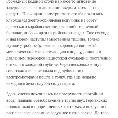
Громадный водяной столб на какое-то мгновение
задержался в своем движении вверх, а затем — стал
опадать. Неожиданно внутри этого столба появилась
клубящаяся желто-коричневая вспучина: на борту
вражеского корабля сдетонировал либо торпедный
боезапас, либо — артиллерийские снаряды. Еще секунда,
и над морем наступила мертвенная тишина. Только
жуткое утробное бульканье и хорошо различимый
металлический треск ломающихся под чудовищным
давлением переборок нацистской субмарины постепенно
стихали в холодной глубине. Через несколько минут
советская «эска» всплыла под рубку и под
электромоторами пошла в точку, где еще недавно
находился бело-голубой силуэт врага.
Здесь, слегка покачиваясь на поверхности спокойной
воды, плавали обезображенные трупы двух германских
подводников в прорезиненных костюмах, а вокруг них
расплывалось огромное радужное пятно соляра. До того