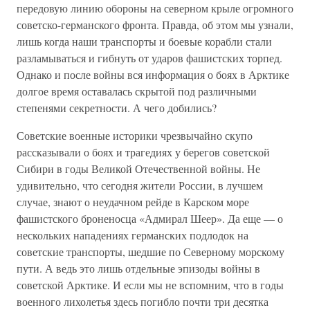
передовую линию обороны на северном крыле огромного
советско-германского фронта. Правда, об этом мы узнали,
лишь когда наши транспорты и боевые корабли стали
разламываться и гибнуть от ударов фашистских торпед.
Однако и после войны вся информация о боях в Арктике
долгое время оставалась скрытой под различными
степенями секретности. А чего добились?
Советские военные историки чрезвычайно скупо
рассказывали о боях и трагедиях у берегов советской
Сибири в годы Великой Отечественной войны. Не
удивительно, что сегодня жители России, в лучшем
случае, знают о неудачном рейде в Карском море
фашистского броненосца «Адмирал Шеер». Да еще — о
нескольких нападениях германских подлодок на
советские транспорты, шедшие по Северному морскому
пути. А ведь это лишь отдельные эпизоды войны в
советской Арктике. И если мы не вспомним, что в годы
военного лихолетья здесь погибло почти три десятка