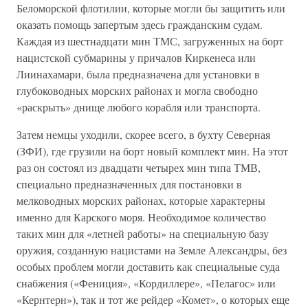
Беломорской флотилии, которые могли бы защитить или
оказать помощь запертым здесь гражданским судам.
Каждая из шестнадцати мин ТМС, загруженных на борт
нацистской субмарины у причалов Киркенеса или
Лиинахамари, была предназначена для установки в
глубоководных морских районах и могла свободно
«раскрыть» днище любого корабля или транспорта.
Затем немцы уходили, скорее всего, в бухту Северная
(ЗФИ), где грузили на борт новый комплект мин. На этот
раз он состоял из двадцати четырех мин типа ТМВ,
специально предназначенных для постановки в
мелководных морских районах, которые характерны
именно для Карского моря. Необходимое количество
таких мин для «летней работы» на специальную базу
оружия, созданную нацистами на Земле Александры, без
особых проблем могли доставить как специальные суда
снабжения («Фениция», «Кордиллере», «Пелагос» или
«Кернтерн»), так и тот же рейдер «Комет», о которых еще