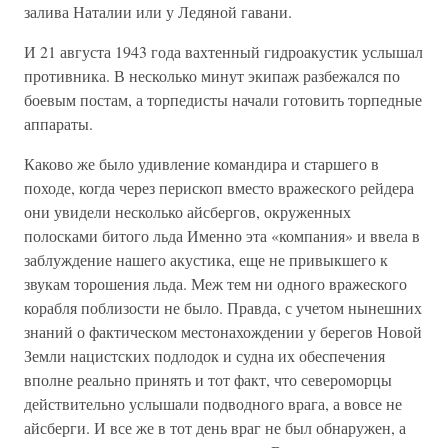
залива Наталии или у Ледяной гавани.
И 21 августа 1943 года вахтенный гидроакустик услышал
противника. В несколько минут экипаж разбежался по
боевым постам, а торпедисты начали готовить торпедные
аппараты.
Каково же было удивление командира и старшего в
походе, когда через перископ вместо вражеского рейдера
они увидели несколько айсбергов, окруженных
полосками битого льда Именно эта «компания» и ввела в
заблуждение нашего акустика, еще не привыкшего к
звукам торошения льда. Меж тем ни одного вражеского
корабля поблизости не было. Правда, с учетом нынешних
знаний о фактическом местонахождении у берегов Новой
Земли нацистских подлодок и судна их обеспечения
вполне реально принять и тот факт, что североморцы
действительно услышали подводного врага, а вовсе не
айсберги. И все же в тот день враг не был обнаружен, а