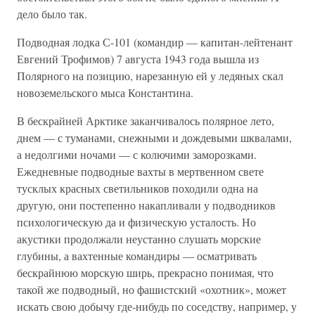
дело было так.
Подводная лодка С-101 (командир — капитан-лейтенант
Евгений Трофимов) 7 августа 1943 года вышла из
Полярного на позицию, нарезанную ей у ледяных скал
новоземельского мыса Константина.
В бескрайней Арктике заканчивалось полярное лето,
днем — с туманами, снежными и дождевыми шквалами,
а недолгими ночами — с колючими заморозками.
Ежедневные подводные вахты в мертвенном свете
тусклых красных светильников походили одна на
другую, они постепенно накапливали у подводников
психологическую да и физическую усталость. Но
акустики продолжали неустанно слушать морские
глубины, а вахтенные командиры — осматривать
бескрайнюю морскую ширь, прекрасно понимая, что
такой же подводный, но фашистский «охотник», может
искать свою добычу где-нибудь по соседству, например, у