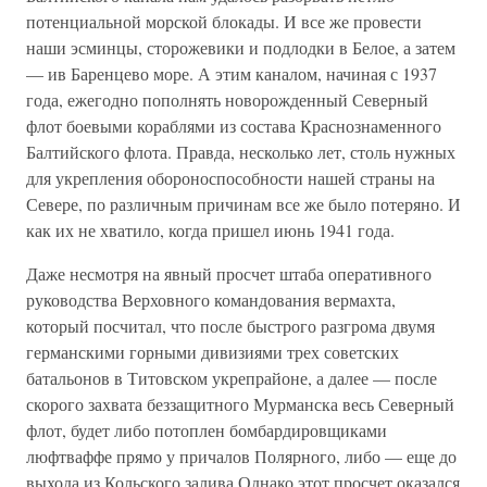
потенциальной морской блокады. И все же провести
наши эсминцы, сторожевики и подлодки в Белое, а затем
— ив Баренцево море. А этим каналом, начиная с 1937
года, ежегодно пополнять новорожденный Северный
флот боевыми кораблями из состава Краснознаменного
Балтийского флота. Правда, несколько лет, столь нужных
для укрепления обороноспособности нашей страны на
Севере, по различным причинам все же было потеряно. И
как их не хватило, когда пришел июнь 1941 года.
Даже несмотря на явный просчет штаба оперативного
руководства Верховного командования вермахта,
который посчитал, что после быстрого разгрома двумя
германскими горными дивизиями трех советских
батальонов в Титовском укрепрайоне, а далее — после
скорого захвата беззащитного Мурманска весь Северный
флот, будет либо потоплен бомбардировщиками
люфтваффе прямо у причалов Полярного, либо — еще до
выхода из Кольского залива Однако этот просчет оказался