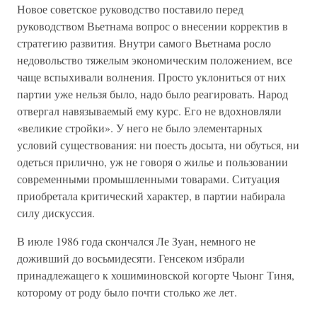
Новое советское руководство поставило перед
руководством Вьетнама вопрос о внесении корректив в
стратегию развития. Внутри самого Вьетнама росло
недовольство тяжелым экономическим положением, все
чаще вспыхивали волнения. Просто уклониться от них
партии уже нельзя было, надо было реагировать. Народ
отвергал навязываемый ему курс. Его не вдохновляли
«великие стройки». У него не было элементарных
условий существования: ни поесть досыта, ни обуться, ни
одеться прилично, уж не говоря о жилье и пользовании
современными промышленными товарами. Ситуация
приобретала критический характер, в партии набирала
силу дискуссия.
В июле 1986 года скончался Ле Зуан, немного не
доживший до восьмидесяти. Генсеком избрали
принадлежащего к хошиминовской когорте Чыонг Тиня,
которому от роду было почти столько же лет.