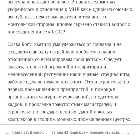
выступали как единое целое. В наших ведомствах
укоренилось и отношение к МНР как к одной из союзных
республик, а некоторые деятели, в том числе с
монгольской стороны, вполне серьезно ставили вопрос о
присоединении ее к СССР.
Слава Богу, хватило ума удержаться от соблазна и не
создавать еще одну острейшую проблему в наших
отношениях со всем мировым сообществом. Следует
сказать, что в этой огромной по территории и
малонаселенной республике наши ученые, специалисты,
рабочие сделали немало полезного. Это и строительство
первых промышленных предприятий, и помощь в
организации культурных учреждений, в подготовке
кадров, и прокладка транспортных магистралей, и
строительство государственных зданий и жилых
комплексов в столице, молодых промышленных центрах.
С другой стороны, Советский Союз извлекал и немало
←
→
Глава 38. Диалоги с Фиделем Кастро
Глава 41. Еще раз «переменить всю точку зрения нашу на социализм»
выгоды из эксплуатации природных ресурсов в