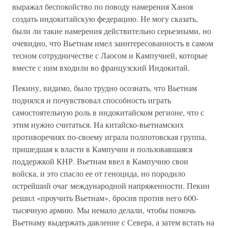
выражал беспокойство по поводу намерения Ханоя
создать индокитайскую федерацию. Не могу сказать,
были ли такие намерения действительно серьезными, но
очевидно, что Вьетнам имел заинтересованность в самом
тесном сотрудничестве с Лаосом и Кампучией, которые
вместе с ним входили во французский Индокитай.
Пекину, видимо, было трудно осознать, что Вьетнам
поднялся и почувствовал способность играть
самостоятельную роль в индокитайском регионе, что с
этим нужно считаться. На китайско-вьетнамских
противоречиях по-своему играла полпотовская группа,
пришедшая к власти в Кампучии и пользовавшаяся
поддержкой КНР. Вьетнам ввел в Кампучию свои
войска, и это спасло ее от геноцида, но породило
острейший очаг международной напряженности. Пекин
решил «проучить Вьетнам», бросив против него 600-
тысячную армию. Мы немало делали, чтобы помочь
Вьетнаму выдержать давление с Севера, а затем встать на