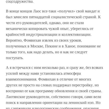
соцсодружества.
В конце концов Лаос все-таки «получил» свой мандат и
был зачислен пятнадцатой социалистической страной. К
чести его руководителей, однако, они не стали
механически копировать чужой опыт, убереглись от
крайностей индустриализации и коллективизации.
Вероятно, Фомвихан извлек из своих уроков,
полученных в Москве, Пекине и в Ханое, понимание не
только того, как надо делать, но и как не следует
поступать.
А я встречался с ним несколько раз, и сразу же, без всяких
усилий между нами установилась атмосфера
взаимопонимания. Фомвихан в отличие от многих
других не просто на словах поддержал перестройку, но
воспринял ее как программу обновления и своей страны.
Лаотянские руководители, собственно говоря, сами вели
поиск в направлении ориентации на ленинский нэп. Но
их сдерживали идеологические соображения, опасения