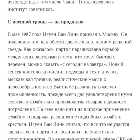
руководства, в том числе Чыонг Тиня, перевели в
институт советников.
С военной тропы — на продналог
В мае 1987 года Нгуен Ван Линь приехал в Москву. Он
поделился тем, как обстоит дело с выполнением решений
съезда. Как оказалось, партия парализована борьбой
между консерваторами и теми, кто хочет быстрых
перемен, можно сказать «с сегодня на завтра». Новый
генсек критически оценил подходы и тех и других,
высказывал трезвые, реалистические мысли о
целесообразности во Вьетнаме развивать тяжелую
промышленность, прежде всего для удовлетворения нужд
сельского хозяйства и производства товаров народного
потребления. На селе надо идти на широкое применение
семейного подряда, расширение подсобных хозяйств
крестьян. Нгуен Ван Линь считал, что все это не удастся
сделать, если партию и госаппарат не очистить от
коррупционистов. Во внешнеполитической сфере СРВ он