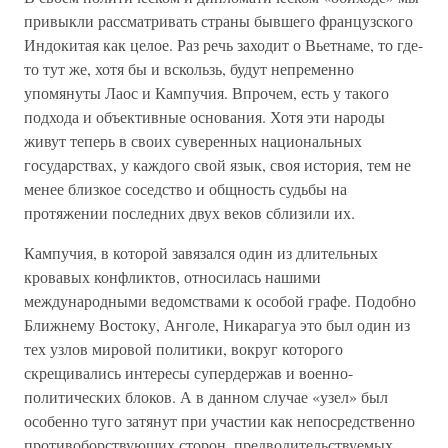
привыкли рассматривать страны бывшего французского
Индокитая как целое. Раз речь заходит о Вьетнаме, то где-
то тут же, хотя бы и вскользь, будут непременно
упомянуты Лаос и Кампучия. Впрочем, есть у такого
подхода и объективные основания. Хотя эти народы
живут теперь в своих суверенных национальных
государствах, у каждого свой язык, своя история, тем не
менее близкое соседство и общность судьбы на
протяжении последних двух веков сблизили их.
Кампучия, в которой завязался один из длительных
кровавых конфликтов, относилась нашими
международными ведомствами к особой графе. Подобно
Ближнему Востоку, Анголе, Никарагуа это был один из
тех узлов мировой политики, вокруг которого
скрещивались интересы супердержав и военно-
политических блоков. А в данном случае «узел» был
особенно туго затянут при участии как непосредственно
противоборствующих сторон, предводительствуемых