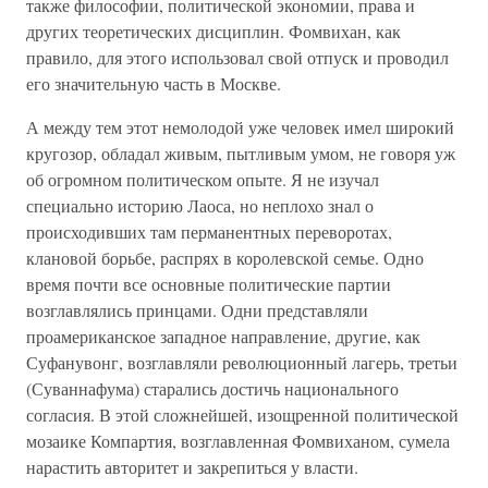
также философии, политической экономии, права и
других теоретических дисциплин. Фомвихан, как
правило, для этого использовал свой отпуск и проводил
его значительную часть в Москве.
А между тем этот немолодой уже человек имел широкий
кругозор, обладал живым, пытливым умом, не говоря уж
об огромном политическом опыте. Я не изучал
специально историю Лаоса, но неплохо знал о
происходивших там перманентных переворотах,
клановой борьбе, распрях в королевской семье. Одно
время почти все основные политические партии
возглавлялись принцами. Одни представляли
проамериканское западное направление, другие, как
Суфанувонг, возглавляли революционный лагерь, третьи
(Суваннафума) старались достичь национального
согласия. В этой сложнейшей, изощренной политической
мозаике Компартия, возглавленная Фомвиханом, сумела
нарастить авторитет и закрепиться у власти.